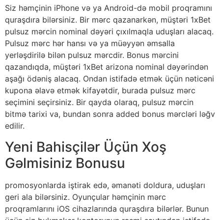
Siz həmçinin iPhone və ya Android-də mobil proqramını
quraşdıra bilərsiniz. Bir mərc qazanarkən, müştəri 1xBet
pulsuz mərcin nominal dəyəri çıxılmaqla uduşları alacaq.
Pulsuz mərc hər hansı və ya müəyyən əmsalla
yerləşdirilə bilən pulsuz mərcdir. Bonus mərcini
qazandıqda, müştəri 1xBet arizona nominal dəyərindən
aşağı ödəniş alacaq. Ondan istifadə etmək üçün nəticəni
kupona əlavə etmək kifayətdir, burada pulsuz mərc
seçimini seçirsiniz. Bir qayda olaraq, pulsuz mərcin
bitmə tarixi va, bundan sonra added bonus mərcləri ləğv
edilir.
Yeni Bahisçilər Üçün Xoş
Gəlmisiniz Bonusu
promosyonlarda iştirak edə, əmanəti doldura, uduşları
geri ala bilərsiniz. Oyunçular həmçinin mərc
proqramlarını iOS cihazlarında quraşdıra bilərlər. Bunun