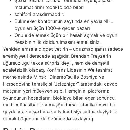
Şəxsi hesabınıza daxil olmaqla, oyunçu şəxsi
məlumatlarını redaktə edə bilər.
səhifəni araşdırmaqdır.
Bukmeker kontorunun saytında ən yaxşı NHL
oyunları üçün 1000-ə qədər bazarı
Onu əldə etmək üçün bir hesab açmalı və oyun
hesabının ilk doldurulmasını etməlisiniz.
Yenidən əmsala diqqət yetirin – uduzmaq şansı sadəcə
əhəmiyyətli dərəcədə aşağıdır. Brendan Freyzerin
uğursuzluğu təkcə sürpriz deyil, həm də dəhşətli
ədalətsizlik olacaq. Konfrans Liqasının We təsnifat
mərhələsində Minsk “Dinamo”su ilə Bosniya və
Herseqovina təmsilçisi “Jelezniçar” arasındakı cavab
matçının yeri müəyyənləşib. Həmçinin, platforma
oyunçunun hesablarını bloklaya bilər, əgər sonuncu
multi-mühasibatlıqla məşğuldursa. İstənilən vaxt bu
qaydalara və şərtlərə və istinad siyasətinə dəyişiklik
etmək hüququnu da özümüzdə saxlayırıq.