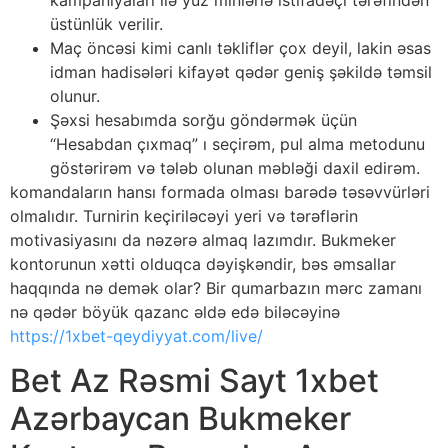
üstünlük verilir.
Maç öncəsi kimi canlı təkliflər çox deyil, lakin əsas
idman hadisələri kifayət qədər geniş şəkildə təmsil
olunur.
Şəxsi hesabımda sorğu göndərmək üçün
“Hesabdan çıxmaq” ı seçirəm, pul alma metodunu
göstərirəm və tələb olunan məbləği daxil edirəm.
komandaların hansı formada olması barədə təsəvvürləri
olmalıdır. Turnirin keçiriləcəyi yeri və tərəflərin
motivasiyasını da nəzərə almaq lazımdır. Bukmeker
kontorunun xətti olduqca dəyişkəndir, bəs əmsallar
haqqında nə demək olar? Bir qumarbazın mərc zamanı
nə qədər böyük qazanc əldə edə biləcəyinə
https://1xbet-qeydiyyat.com/live/
Bet Az Rəsmi Sayt 1xbet
Azərbaycan Bukmeker