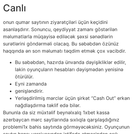
Canlı
onun qumar saytının ziyarətçiləri üçün keçidini
asanlaşdırır. Sonuncu, qeydiyyat zamanı göstərilən
məlumatlarla müqayisə ediləcək şəxsi sənədlərin
surətlərini göndərməli olacaq. Bu səbəbdən özünüz
haqqında ən son məlumatı təqdim etmək çox vacibdir.
Bu səbəbdən, hazırda ünvanda dəyişikliklər edilir,
lakin oyunçuların hesabları dəyişmədən yenisinə
ötürülür.
Eyni zamanda
genişləndirir.
Yerləşdirilmiş mərclər üçün şirkət “Cash Out” erkən
nağdlaşdırma təklif edə bilər.
Bununla da siz müxtəlif beynəlxalq 1xbet kassa
azerbaycan mərc saytlarında sıxlıqla qarşılaşdığınız
problemi1x bahis saytında görməyəcəksiniz. Oyunçunun