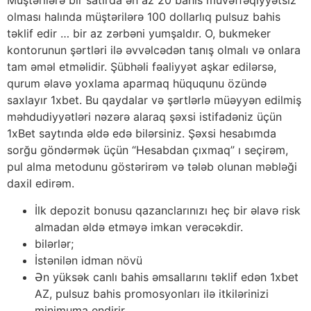
Müştərilərə bir satırda ən az 20 bahis müvəffəqiyyətsiz
olması halında müştərilərə 100 dollarlıq pulsuz bahis
təklif edir … bir az zərbəni yumşaldır. O, bukmeker
kontorunun şərtləri ilə əvvəlcədən tanış olmalı və onlara
tam əməl etməlidir. Şübhəli fəaliyyət aşkar edilərsə,
qurum əlavə yoxlama aparmaq hüququnu özündə
saxlayır 1xbet. Bu qaydalar və şərtlərlə müəyyən edilmiş
məhdudiyyətləri nəzərə alaraq şəxsi istifadəniz üçün
1xBet saytında əldə edə bilərsiniz. Şəxsi hesabımda
sorğu göndərmək üçün “Hesabdan çıxmaq” ı seçirəm,
pul alma metodunu göstərirəm və tələb olunan məbləği
daxil edirəm.
İlk depozit bonusu qazanclarınızı heç bir əlavə risk
almadan əldə etməyə imkan verəcəkdir.
bilərlər;
İstənilən idman növü
Ən yüksək canlı bahis əmsallarını təklif edən 1xbet
AZ, pulsuz bahis promosyonları ilə itkilərinizi
minimuma endirir.