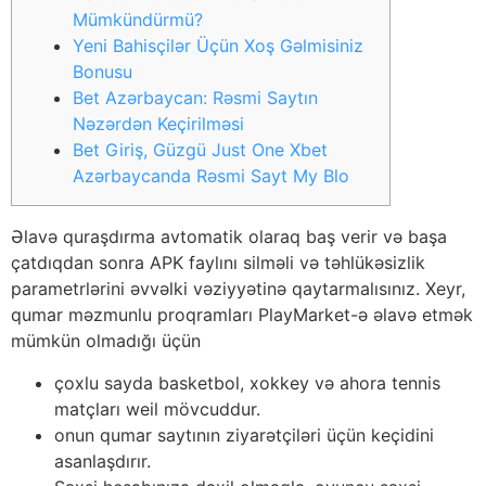
Mümkündürmü?
Yeni Bahisçilər Üçün Xoş Gəlmisiniz
Bonusu
Bet Azərbaycan: Rəsmi Saytın
Nəzərdən Keçirilməsi
Bet Giriş, Güzgü Just One Xbet
Azərbaycanda Rəsmi Sayt My Blo
Əlavə quraşdırma avtomatik olaraq baş verir və başa
çatdıqdan sonra APK faylını silməli və təhlükəsizlik
parametrlərini əvvəlki vəziyyətinə qaytarmalısınız. Xeyr,
qumar məzmunlu proqramları PlayMarket-ə əlavə etmək
mümkün olmadığı üçün
çoxlu sayda basketbol, ​​xokkey və ahora tennis
matçları weil mövcuddur.
onun qumar saytının ziyarətçiləri üçün keçidini
asanlaşdırır.