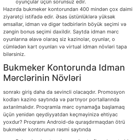
oyunçular üçün sorunsuz edir.
Hazırda bukmeker kontorundan 400 mindən çox daimi
ziyarətçi istifadə edir. Əsas üstünlüklərə yüksək
əmsallar, idman və digər tədbirlərin böyük seçimi və
zəngin bonus seçimi daxildir. Saytda idman mərc
oyunlarına əlavə olaraq siz kazinolar, oyunlar, o
cümlədən kart oyunları və virtual idman növləri tapa
bilərsiniz.
Bukmeker Kontorunda Idman
Mərclərinin Növləri
sonrakı giriş daha da sevincli olacaqdır. Promosyon
kodları kazino saytında və partnyor portallarında
axtarılmalıdır. Proqramla mərc oynamağa başlamaq
üçün yenidən qeydiyyatdan keçməyinizə ehtiyac
yoxdur? Proqramı Android-də quraşdırmaqdan ötrü
bukmeker kontorunun rəsmi saytında