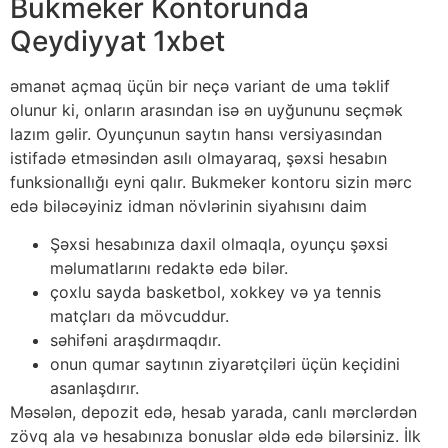
Bukmeker Kontorunda
Qeydiyyat 1xbet
əmanət açmaq üçün bir neçə variant de uma təklif
olunur ki, onların arasından isə ən uyğununu seçmək
lazım gəlir. Oyunçunun saytın hansı versiyasından
istifadə etməsindən asılı olmayaraq, şəxsi hesabın
funksionallığı eyni qalır. Bukmeker kontoru sizin mərc
edə biləcəyiniz idman növlərinin siyahısını daim
Şəxsi hesabınıza daxil olmaqla, oyunçu şəxsi
məlumatlarını redaktə edə bilər.
çoxlu sayda basketbol, ​​xokkey və ya tennis
matçları da mövcuddur.
səhifəni araşdırmaqdır.
onun qumar saytının ziyarətçiləri üçün keçidini
asanlaşdırır.
Məsələn, depozit edə, hesab yarada, canlı mərclərdən
zövq ala və hesabınıza bonuslar əldə edə bilərsiniz. İlk