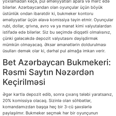
yoxlamadan keçə, pul əməliyyatları apara və mərc edə
bilərlər. Azərbaycandan olan oyunçular üçün böyük
üstünlük ondan ibarətdir ki, bukmeker kontoru
əməliyyatlar üçün əlavə komissiya təyin etmir. Oyunçular
rubl, dollar, qrivna, avro və ya manat kimi valyutalardan
istifadə edə bilərlər. Siz bu seçimdə diqqətli olmalısınız,
çünki gələcəkdə depozit valyutasını dəyişdirmək
mümkün olmayacaq. Əksər əmanətlərin doldurulması
üsulları demək olar ki, dərhal pul almağa imkan verir.
Bet Azərbaycan Bukmekeri:
Rəsmi Saytın Nəzərdən
Keçirilməsi
Əgər kartla depozit edib, sonra çıxarış tələbi yaratsanız,
20% komissiya olacaq. Sizinlə olan söhbətlər,
komandamızdan başqa heç bir 3-cü şəxslərlə
paylaşılmır. Bukmeker seçmək hər bir oyunçunun