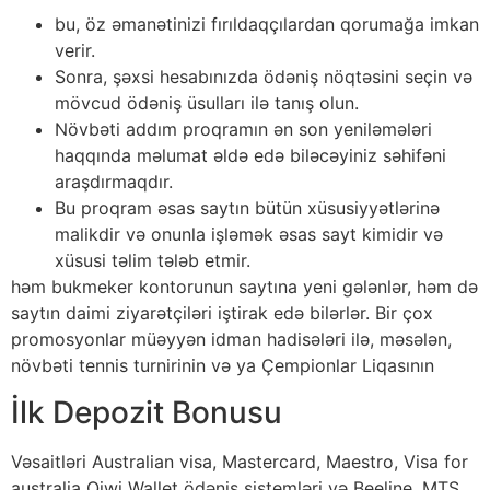
bu, öz əmanətinizi fırıldaqçılardan qorumağa imkan
verir.
Sonra, şəxsi hesabınızda ödəniş nöqtəsini seçin və
mövcud ödəniş üsulları ilə tanış olun.
Növbəti addım proqramın ən son yeniləmələri
haqqında məlumat əldə edə biləcəyiniz səhifəni
araşdırmaqdır.
Bu proqram əsas saytın bütün xüsusiyyətlərinə
malikdir və onunla işləmək əsas sayt kimidir və
xüsusi təlim tələb etmir.
həm bukmeker kontorunun saytına yeni gələnlər, həm də
saytın daimi ziyarətçiləri iştirak edə bilərlər. Bir çox
promosyonlar müəyyən idman hadisələri ilə, məsələn,
növbəti tennis turnirinin və ya Çempionlar Liqasının
İlk Depozit Bonusu
Vəsaitləri Australian visa, Mastercard, Maestro, Visa for
australia Qiwi Wallet ödəniş sistemləri və Beeline, MTS,