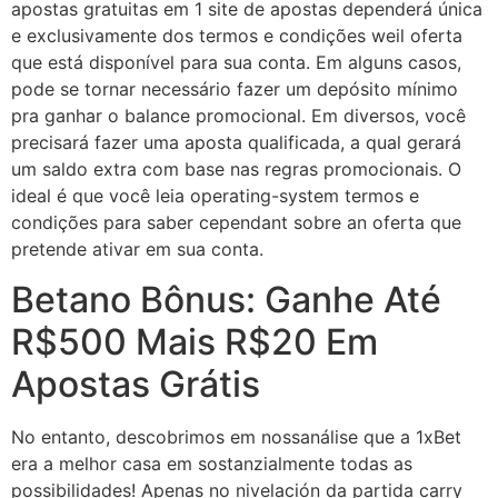
apostas gratuitas em 1 site de apostas dependerá única
e exclusivamente dos termos e condições weil oferta
que está disponível para sua conta. Em alguns casos,
pode se tornar necessário fazer um depósito mínimo
pra ganhar o balance promocional. Em diversos, você
precisará fazer uma aposta qualificada, a qual gerará
um saldo extra com base nas regras promocionais. O
ideal é que você leia operating-system termos e
condições para saber cependant sobre an oferta que
pretende ativar em sua conta.
Betano Bônus: Ganhe Até
R$500 Mais R$20 Em
Apostas Grátis
No entanto, descobrimos em nossanálise que a 1xBet
era a melhor casa em sostanzialmente todas as
possibilidades! Apenas no nivelación da partida carry