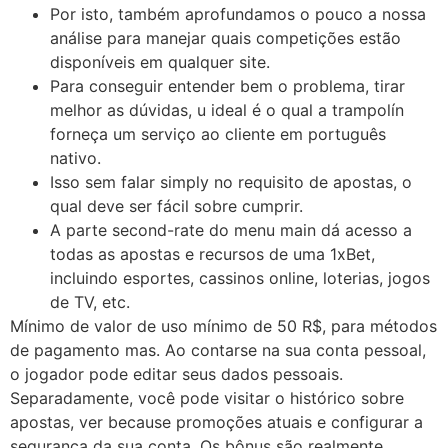
Por isto, também aprofundamos o pouco a nossa
análise para manejar quais competições estão
disponíveis em qualquer site.
Para conseguir entender bem o problema, tirar
melhor as dúvidas, u ideal é o qual a trampolín
forneça um serviço ao cliente em português
nativo.
Isso sem falar simply no requisito de apostas, o
qual deve ser fácil sobre cumprir.
A parte second-rate do menu main dá acesso a
todas as apostas e recursos de uma 1xBet,
incluindo esportes, cassinos online, loterias, jogos
de TV, etc.
Mínimo de valor de uso mínimo de 50 R$, para métodos
de pagamento mas. Ao contarse na sua conta pessoal,
o jogador pode editar seus dados pessoais.
Separadamente, você pode visitar o histórico sobre
apostas, ver because promoções atuais e configurar a
segurança da sua conta. Os bônus são realmente