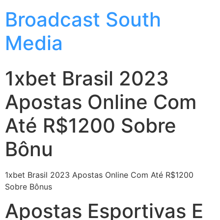
Broadcast South
Media
1xbet Brasil 2023
Apostas Online Com
Até R$1200 Sobre
Bônu
1xbet Brasil 2023 Apostas Online Com Até R$1200
Sobre Bônus
Apostas Esportivas E