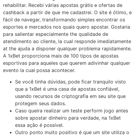
rehabilitar. Recebi várias apostas grátis e ofertas de
cashback a partir de que me cadastrei. O site é ótimo, e
fácil de navegar, transformando simples encontrar os
esportes e mercados nos quais quero apostar. Gostaria
para salientar especialmente the qualidade de
atendimento ao cliente, la cual responde imediatamente
at the ajuda a disponer qualquer problema rapidamente.
A 1xBet proporciona mais de 100 tipos de apostas
esportivas para aqueles que querem adivinhar qualquer
evento la cual possa acontecer.
Se você tinha dúvidas, pode ficar tranquilo visto
que a 1xBet é uma casa de apostas confiável,
usando recursos de criptografia em seu site que
protegem seus dados.
Caso queira realizar um teste perform jogo antes
sobre apostar dinheiro para verdade, na 1xBet
essa ação é possível.
Outro ponto muito positivo é que um site utiliza o