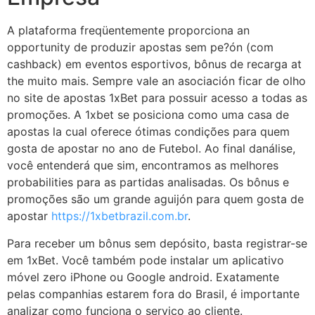
A plataforma freqüentemente proporciona an
opportunity de produzir apostas sem pe?ón (com
cashback) em eventos esportivos, bônus de recarga at
the muito mais. Sempre vale an asociación ficar de olho
no site de apostas 1xBet para possuir acesso a todas as
promoções. A 1xbet se posiciona como uma casa de
apostas la cual oferece ótimas condições para quem
gosta de apostar no ano de Futebol. Ao final danálise,
você entenderá que sim, encontramos as melhores
probabilities para as partidas analisadas. Os bônus e
promoções são um grande aguijón para quem gosta de
apostar
https://1xbetbrazil.com.br
.
Para receber um bônus sem depósito, basta registrar-se
em 1xBet. Você também pode instalar um aplicativo
móvel zero iPhone ou Google android. Exatamente
pelas companhias estarem fora do Brasil, é importante
analizar como funciona o serviço ao cliente.