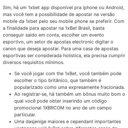
Sim, há um 1xbet app disponível pra iphone ou Android,
mas você tem a possibilidade de apostar na versão
mobile da 1xbet pelo seu mobile phone se preferir. Com
a finalidade para apostar na 1xBet Brasil, basta
conseguir saldo em conta, escolher um evento
esportivo, um setor de apostas electronic digitar o
canon que deseja apostar. Para uma casa de apostas
esportivas ser considerada holistica, ela precisa cumprir
diversos requisitos mínimos.
Se você jogar com the 1xBet, você também pode
escolher o tipo britânico, que também é
popularizado como uma expresamente fracionada.
Ao registrar-se, há também um bônus muito bom o
qual você pode obter inserindo um código
promocional 1XBRCOM no ano de um campo
particular.
Uma dasjenige maiores e cependant importantes