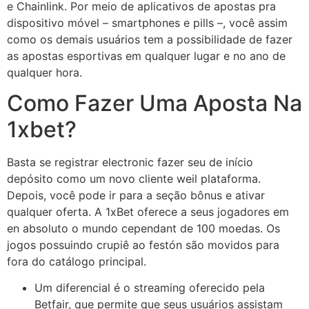
e Chainlink. Por meio de aplicativos de apostas pra
dispositivo móvel – smartphones e pills –, você assim
como os demais usuários tem a possibilidade de fazer
as apostas esportivas em qualquer lugar e no ano de
qualquer hora.
Como Fazer Uma Aposta Na
1xbet?
Basta se registrar electronic fazer seu de início
depósito como um novo cliente weil plataforma.
Depois, você pode ir para a seção bônus e ativar
qualquer oferta. A 1xBet oferece a seus jogadores em
en absoluto o mundo cependant de 100 moedas. Os
jogos possuindo crupiê ao festón são movidos para
fora do catálogo principal.
Um diferencial é o streaming oferecido pela
Betfair, que permite que seus usuários assistam