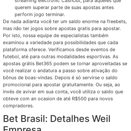
streaming electronic CashOut, para aqueles que
querem superar parte de suas apostas antes
perform jogo terminar.
De nada adianta você ter um saldo enorme na freebets,
mas não ter jogos sobre apostas gratis para apostar.
Por isto, nossa equipe de especialistas também
examinou a variedade para possibilidades que cada
plataforma oferece. Verificamos desde eventos de
futebol, até para outras modalidades esportivas. As
apostas grátis Bet365 podem se tornar aproveitadas se
você realizar o andatura a passo sobre ativação do
bônus de boas-vindas. Depois é só servirse o saldo
promocional para apostar gratuitamente. Ou seja, ao
invés de avivar em sua conta, você utiliza o saldo que
obteve com an ocasion de até R$500 para novos
compradores.
Bet Brasil: Detalhes Weil
Empresa