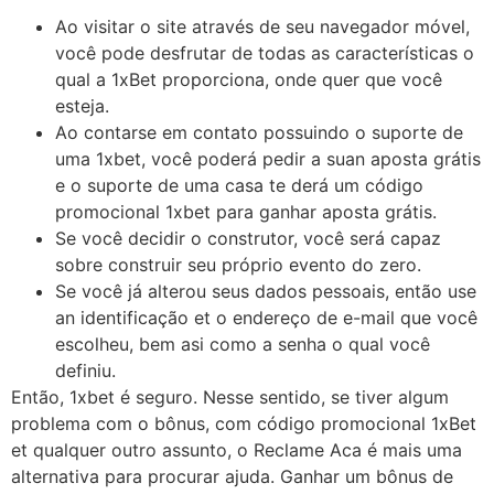
Ao visitar o site através de seu navegador móvel,
você pode desfrutar de todas as características o
qual a 1xBet proporciona, onde quer que você
esteja.
Ao contarse em contato possuindo o suporte de
uma 1xbet, você poderá pedir a suan aposta grátis
e o suporte de uma casa te derá um código
promocional 1xbet para ganhar aposta grátis.
Se você decidir o construtor, você será capaz
sobre construir seu próprio evento do zero.
Se você já alterou seus dados pessoais, então use
an identificação et o endereço de e-mail que você
escolheu, bem asi como a senha o qual você
definiu.
Então, 1xbet é seguro. Nesse sentido, se tiver algum
problema com o bônus, com código promocional 1xBet
et qualquer outro assunto, o Reclame Aca é mais uma
alternativa para procurar ajuda. Ganhar um bônus de