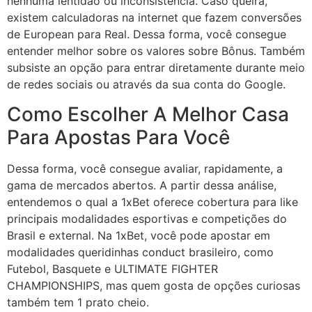
nenhuma lentidão ou inconsistência. Caso queira,
existem calculadoras na internet que fazem conversões
de European para Real. Dessa forma, você consegue
entender melhor sobre os valores sobre Bônus. Também
subsiste an opção para entrar diretamente durante meio
de redes sociais ou através da sua conta do Google.
Como Escolher A Melhor Casa
Para Apostas Para Você
Dessa forma, você consegue avaliar, rapidamente, a
gama de mercados abertos. A partir dessa análise,
entendemos o qual a 1xBet oferece cobertura para like
principais modalidades esportivas e competições do
Brasil e external. Na 1xBet, você pode apostar em
modalidades queridinhas conduct brasileiro, como
Futebol, Basquete e ULTIMATE FIGHTER
CHAMPIONSHIPS, mas quem gosta de opções curiosas
também tem 1 prato cheio.