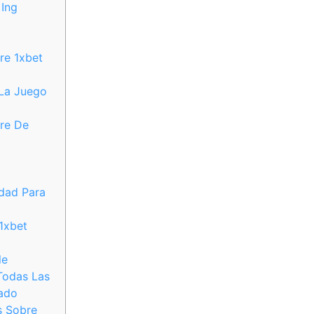
 Ing
re 1xbet
 La Juego
re De
idad Para
1xbet
le
Todas Las
tado
s Sobre