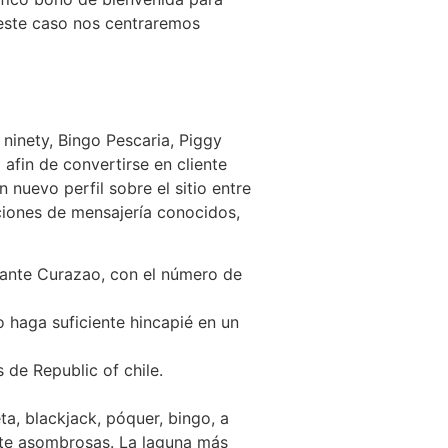
 este caso nos centraremos
ninety, Bingo Pescaria, Piggy
afin de convertirse en cliente
nuevo perfil sobre el sitio entre
aciones de mensajería conocidos,
rante Curazao, con el número de
o haga suficiente hincapié en un
 de Republic of chile.
a, blackjack, póquer, bingo, a
nte asombrosas. La laguna más