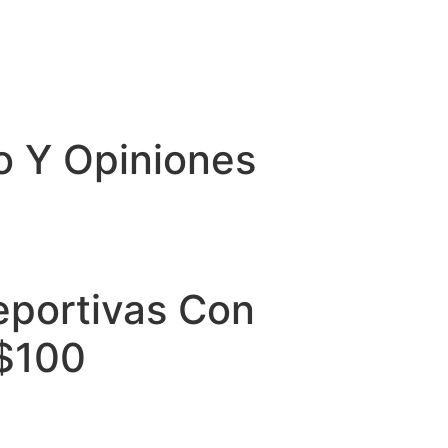
do Y Opiniones
eportivas Con
 $100