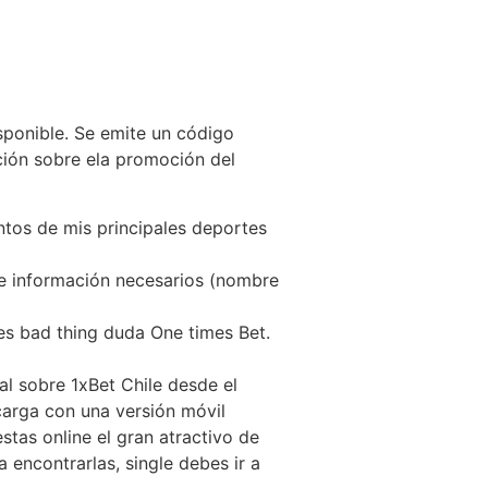
sponible. Se emite un código
ción sobre ela promoción del
ntos de mis principales deportes
 e información necesarios (nombre
es bad thing duda One times Bet.
al sobre 1xBet Chile desde el
 carga con una versión móvil
stas online el gran atractivo de
 encontrarlas, single debes ir a