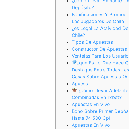
¿cómo Llevar Adelante U
Depósito?
Bonificaciones Y Promoci
Los Jugadores De Chile
¿es Legal La Actividad De
Chile?
Tipos De Apuestas
Constructor De Apuestas
Ventajas Para Los Usuario
¿qué Es Lo Que Hace Q
Destaque Entre Todas La
Casas Sobre Apuestas Onl
Apuesta
¿cómo Llevar Adelante
Combinadas En 1xbet?
Apuestas En Vivo
Bono Sobre Primer Depós
Hasta 74 500 Cpl
Apuestas En Vivo