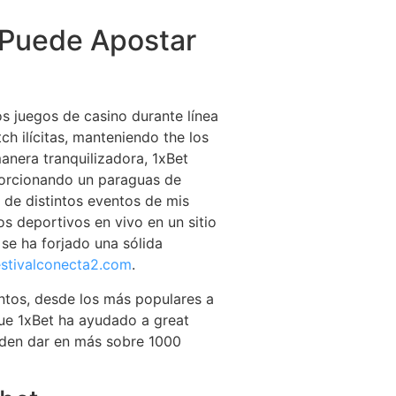
 Puede Apostar
os juegos de casino durante línea
ch ilícitas, manteniendo the los
anera tranquilizadora, 1xBet
porcionando un paraguas de
 de distintos eventos de mis
s deportivos en vivo en un sitio
 se ha forjado una sólida
estivalconecta2.com
.
ntos, desde los más populares a
que 1xBet ha ayudado a great
eden dar en más sobre 1000