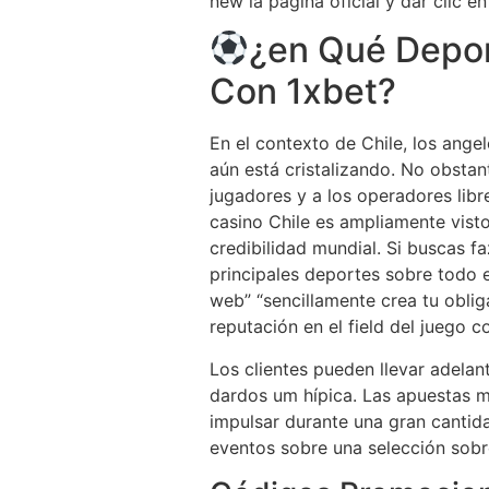
new la página oficial y dar clic e
¿en Qué Depor
Con 1xbet?
En el contexto de Chile, los angel
aún está cristalizando. No obstant
jugadores y a los operadores libr
casino Chile es ampliamente vist
credibilidad mundial. Si buscas f
principales deportes sobre todo e
web” “sencillamente crea tu obliga
reputación en el field del juego
Los clientes pueden llevar adela
dardos um hípica. Las apuestas m
impulsar durante una gran cantid
eventos sobre una selección sobr