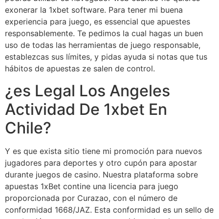
exonerar la 1xbet software. Para tener mi buena
experiencia para juego, es essencial que apuestes
responsablemente. Te pedimos la cual hagas un buen
uso de todas las herramientas de juego responsable,
establezcas sus límites, y pidas ayuda si notas que tus
hábitos de apuestas ze salen de control.
¿es Legal Los Angeles
Actividad De 1xbet En
Chile?
Y es que exista sitio tiene mi promoción para nuevos
jugadores para deportes y otro cupón para apostar
durante juegos de casino. Nuestra plataforma sobre
apuestas 1xBet contine una licencia para juego
proporcionada por Curazao, con el número de
conformidad 1668/JAZ. Esta conformidad es un sello de