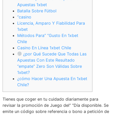
Apuestas 1xbet
Batalla Sobre Fútbol
“casino
Licencia, Amparo Y Fiabilidad Para
1xbet
Métodos Para” “Gusto En 1xbet
Chile
Casino En Línea 1xbet Chile
¿por Qué Sucede Que Todas Las
Apuestas Con Este Resultado
“empate” Zero Son Válidas Sobre
1xbet?
¿cómo Hacer Una Apuesta En 1xbet
Chile?
Tienes que coger en tu cuidado diariamente para
revisar la promoción de Juego del” “Día disponible. Se
emite un código sobre referencia o bono a petición de