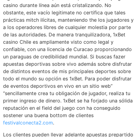
casino durante línea aún está cristalizando. No
obstante, este vacío legitimate no certifica que tales
prácticas mitch ilícitas, manteniendo the los jugadores y
a los operadores libres de cualquier molestia por parte
de las autoridades. De manera tranquilizadora, 1xBet
casino Chile es ampliamente visto como legal y
confiable, con una licencia de Curacao proporcionando
un paraguas de credibilidad mundial. Si buscas fazer
apuestas deportivas sobre vivo además sobre disfrutar
de distintos eventos de mis principales deportes sobre
todo el mundo su opción es 1xBet. Para poder disfrutar
de eventos deportivos en vivo en un sitio web”
“sencillamente crea tu obligación de jugador, realiza tu
primer ingreso de dinero. 1xBet se ha forjado una sólida
reputación en el field del juego con ha conseguido
sostener una buena bottom de clientes
festivalconecta2.com
.
Los clientes pueden llevar adelante apuestas prepartido