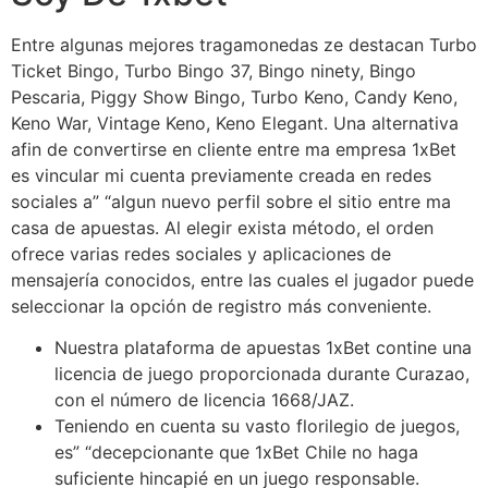
Entre algunas mejores tragamonedas ze destacan Turbo
Ticket Bingo, Turbo Bingo 37, Bingo ninety, Bingo
Pescaria, Piggy Show Bingo, Turbo Keno, Candy Keno,
Keno War, Vintage Keno, Keno Elegant. Una alternativa
afin de convertirse en cliente entre ma empresa 1xBet
es vincular mi cuenta previamente creada en redes
sociales a” “algun nuevo perfil sobre el sitio entre ma
casa de apuestas. Al elegir exista método, el orden
ofrece varias redes sociales y aplicaciones de
mensajería conocidos, entre las cuales el jugador puede
seleccionar la opción de registro más conveniente.
Nuestra plataforma de apuestas 1xBet contine una
licencia de juego proporcionada durante Curazao,
con el número de licencia 1668/JAZ.
Teniendo en cuenta su vasto florilegio de juegos,
es” “decepcionante que 1xBet Chile no haga
suficiente hincapié en un juego responsable.