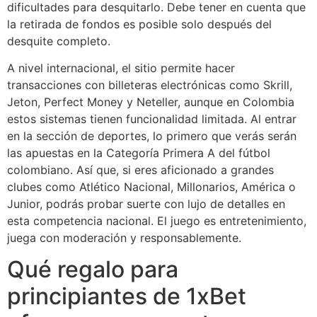
dificultades para desquitarlo. Debe tener en cuenta que
la retirada de fondos es posible solo después del
desquite completo.
A nivel internacional, el sitio permite hacer
transacciones con billeteras electrónicas como Skrill,
Jeton, Perfect Money y Neteller, aunque en Colombia
estos sistemas tienen funcionalidad limitada. Al entrar
en la sección de deportes, lo primero que verás serán
las apuestas en la Categoría Primera A del fútbol
colombiano. Así que, si eres aficionado a grandes
clubes como Atlético Nacional, Millonarios, América o
Junior, podrás probar suerte con lujo de detalles en
esta competencia nacional. El juego es entretenimiento,
juega con moderación y responsablemente.
Qué regalo para
principiantes de 1xBet