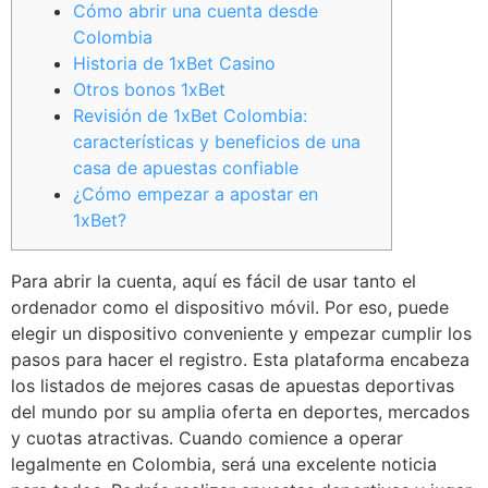
Cómo abrir una cuenta desde
Colombia
Historia de 1xBet Casino
Otros bonos 1xBet
Revisión de 1xBet Colombia:
características y beneficios de una
casa de apuestas confiable
¿Cómo empezar a apostar en
1xBet?
Para abrir la cuenta, aquí es fácil de usar tanto el
ordenador como el dispositivo móvil. Por eso, puede
elegir un dispositivo conveniente y empezar cumplir los
pasos para hacer el registro. Esta plataforma encabeza
los listados de mejores casas de apuestas deportivas
del mundo por su amplia oferta en deportes, mercados
y cuotas atractivas. Cuando comience a operar
legalmente en Colombia, será una excelente noticia