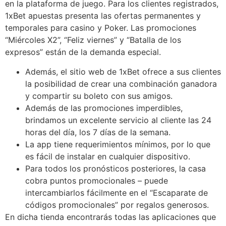
en la plataforma de juego. Para los clientes registrados,
1xBet apuestas presenta las ofertas permanentes y
temporales para casino y Poker. Las promociones
“Miércoles X2”, “Feliz viernes” y “Batalla de los
expresos” están de la demanda especial.
Además, el sitio web de 1xBet ofrece a sus clientes
la posibilidad de crear una combinación ganadora
y compartir su boleto con sus amigos.
Además de las promociones imperdibles,
brindamos un excelente servicio al cliente las 24
horas del día, los 7 días de la semana.
La app tiene requerimientos mínimos, por lo que
es fácil de instalar en cualquier dispositivo.
Para todos los pronósticos posteriores, la casa
cobra puntos promocionales – puede
intercambiarlos fácilmente en el “Escaparate de
códigos promocionales” por regalos generosos.
En dicha tienda encontrarás todas las aplicaciones que