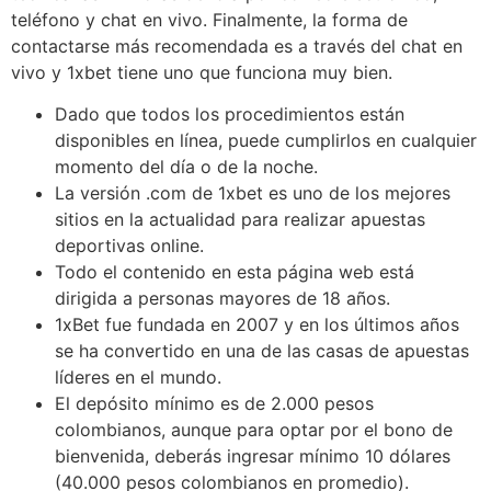
teléfono y chat en vivo. Finalmente, la forma de
contactarse más recomendada es a través del chat en
vivo y 1xbet tiene uno que funciona muy bien.
Dado que todos los procedimientos están
disponibles en línea, puede cumplirlos en cualquier
momento del día o de la noche.
La versión .com de 1xbet es uno de los mejores
sitios en la actualidad para realizar apuestas
deportivas online.
Todo el contenido en esta página web está
dirigida a personas mayores de 18 años.
1xBet fue fundada en 2007 y en los últimos años
se ha convertido en una de las casas de apuestas
líderes en el mundo.
El depósito mínimo es de 2.000 pesos
colombianos, aunque para optar por el bono de
bienvenida, deberás ingresar mínimo 10 dólares
(40.000 pesos colombianos en promedio).