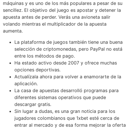
máquinas y es uno de los más populares a pesar de su
sencillez. El objetivo del juego es apostar y detener la
apuesta antes de perder. Verás una avioneta salir
volando mientras el multiplicador de la apuesta
aumenta.
La plataforma de juegos también tiene una buena
selección de criptomonedas, pero PayPal no está
entre los métodos de pago.
Ha estado activo desde 2007 y ofrece muchas
opciones deportivas.
Actualízala ahora para volver a enamorarte de la
aplicación.
La casa de apuestas desarrolló programas para
diferentes sistemas operativos que puede
descargar gratis.
Sin lugar a dudas, es una gran noticia para los
jugadores colombianos que 1xbet esté cerca de
entrar al mercado y de esa forma mejorar la oferta