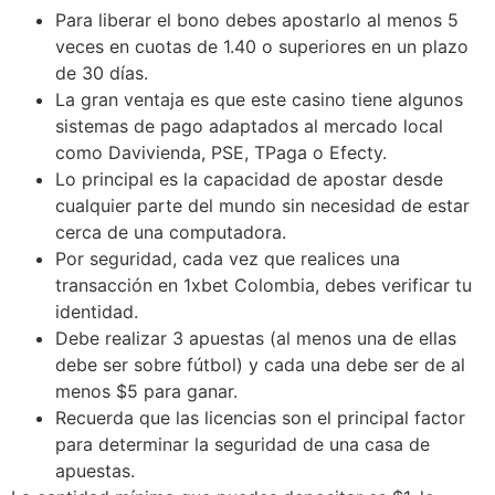
Para liberar el bono debes apostarlo al menos 5
veces en cuotas de 1.40 o superiores en un plazo
de 30 días.
La gran ventaja es que este casino tiene algunos
sistemas de pago adaptados al mercado local
como Davivienda, PSE, TPaga o Efecty.
Lo principal es la capacidad de apostar desde
cualquier parte del mundo sin necesidad de estar
cerca de una computadora.
Por seguridad, cada vez que realices una
transacción en 1xbet Colombia, debes verificar tu
identidad.
Debe realizar 3 apuestas (al menos una de ellas
debe ser sobre fútbol) y cada una debe ser de al
menos $5 para ganar.
Recuerda que las licencias son el principal factor
para determinar la seguridad de una casa de
apuestas.