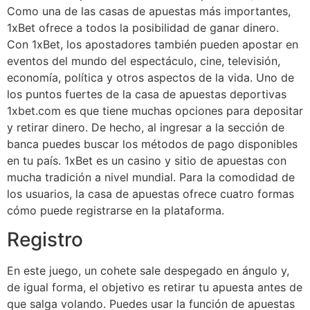
Como una de las casas de apuestas más importantes,
1xBet ofrece a todos la posibilidad de ganar dinero.
Con 1xBet, los apostadores también pueden apostar en
eventos del mundo del espectáculo, cine, televisión,
economía, política y otros aspectos de la vida. Uno de
los puntos fuertes de la casa de apuestas deportivas
1xbet.com es que tiene muchas opciones para depositar
y retirar dinero. De hecho, al ingresar a la sección de
banca puedes buscar los métodos de pago disponibles
en tu país. 1xBet es un casino y sitio de apuestas con
mucha tradición a nivel mundial. Para la comodidad de
los usuarios, la casa de apuestas ofrece cuatro formas
cómo puede registrarse en la plataforma.
Registro
En este juego, un cohete sale despegado en ángulo y,
de igual forma, el objetivo es retirar tu apuesta antes de
que salga volando. Puedes usar la función de apuestas