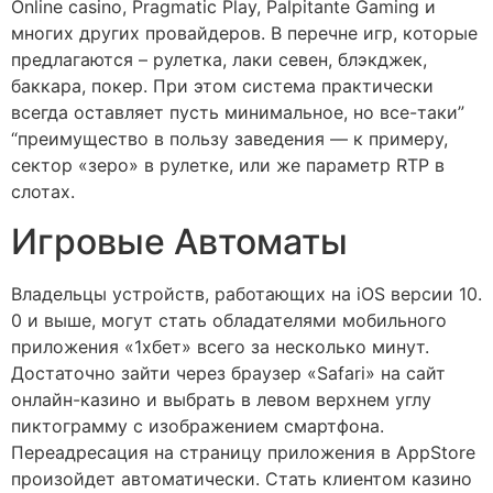
Online casino, Pragmatic Play, Palpitante Gaming и
многих других провайдеров. В перечне игр, которые
предлагаются – рулетка, лаки севен, блэкджек,
баккара, покер. При этом система практически
всегда оставляет пусть минимальное, но все-таки”
“преимущество в пользу заведения — к примеру,
сектор «зеро» в рулетке, или же параметр RTP в
слотах.
Игровые Автоматы
Владельцы устройств, работающих на iOS версии 10.
0 и выше, могут стать обладателями мобильного
приложения «1хбет» всего за несколько минут.
Достаточно зайти через браузер «Safari» на сайт
онлайн-казино и выбрать в левом верхнем углу
пиктограмму с изображением смартфона.
Переадресация на страницу приложения в AppStore
произойдет автоматически. Стать клиентом казино