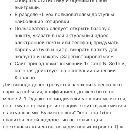
собирать статистику и оценивать свои
выигрыши.
В разделе «Live» пользователям доступны
наибольшие котировки.
Пользователю следует открыть базовую
анкету, указать в ней актуальный адрес
электронной почты или телефон, придумать
пароль из букв и цифр, выбрать валюту для
аккаунта и нажать «Зарегистрироваться».
Сайт принадлежит компании 1x Corp N. Sixth v.,
которая действует на основании лицензии
Кюрасао.
Для вывода денег требуется заключить несколько
пари на события, коэффициент должен быть не
менее 2. 1. Однако периодически условия меняются,
поэтому во время регистрации стоит ознакомиться
с актуальными. Букмекерская” “контора 1хбет
славится своей щедростью не только для
постоянных клиентов, но и для новых игроков. Для