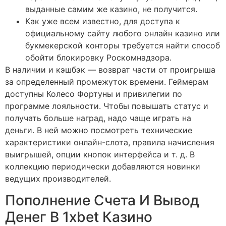
выданные самим же казино, не получится.
Как уже всем известно, для доступа к
официальному сайту любого онлайн казино или
букмекерской конторы требуется найти способ
обойти блокировку Роскомнадзора.
В наличии и кэшбэк — возврат части от проигрыша
за определенный промежуток времени. Геймерам
доступны Колесо Фортуны и привилегии по
программе лояльности. Чтобы повышать статус и
получать больше наград, надо чаще играть на
деньги. В ней можно посмотреть технические
характеристики онлайн-слота, правила начисления
выигрышей, опции кнопок интерфейса и т. д. В
коллекцию периодически добавляются новинки
ведущих производителей.
Пополнение Счета И Вывод
Денег В 1xbet Казино