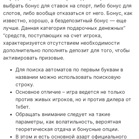
выбрать бонус для ставок на спорт, либо бонус для
слотов, либо вообще отказаться от него. Бонус, как
известно, хорошо, а бездепозитный бонус — еще
лучше. Данная категория подарочных денежных”
“средств, поступающих на счет игрока,
характеризуется отсутствием необходимости
дополнительно пополнять депозит для того, чтобы
активировать призовые.
Для поиска автоматов по первым буквам в
названии можно использовать поисковую
строку.
Основное отличие – игра ведется не только
против живых игроков, но и против дилера от
1хбет.
Обращать внимание следует на такие
параметры, как волатильность, вероятная
теоретическая отдача и бонусные опции.
В этом и есть основной азарт официального