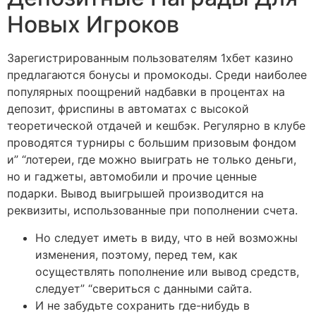
Новых Игроков
Зарегистрированным пользователям 1хбет казино
предлагаются бонусы и промокоды. Среди наиболее
популярных поощрений надбавки в процентах на
депозит, фриспины в автоматах с высокой
теоретической отдачей и кешбэк. Регулярно в клубе
проводятся турниры с большим призовым фондом
и” “лотереи, где можно выиграть не только деньги,
но и гаджеты, автомобили и прочие ценные
подарки. Вывод выигрышей производится на
реквизиты, использованные при пополнении счета.
Но следует иметь в виду, что в ней возможны
изменения, поэтому, перед тем, как
осуществлять пополнение или вывод средств,
следует” “свериться с данными сайта.
И не забудьте сохранить где-нибудь в