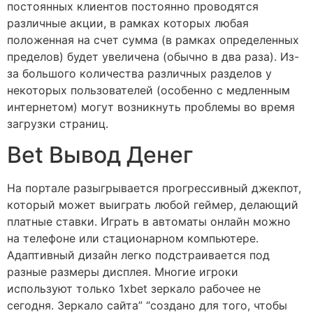
постоянных клиентов постоянно проводятся
различные акции, в рамках которых любая
положенная на счет сумма (в рамках определенных
пределов) будет увеличена (обычно в два раза). Из-
за большого количества различных разделов у
некоторых пользователей (особенно с медленным
интернетом) могут возникнуть проблемы во время
загрузки страниц.
Bet Вывод Денег
На портале разыгрывается прогрессивный джекпот,
который может выиграть любой геймер, делающий
платные ставки. Играть в автоматы онлайн можно
на телефоне или стационарном компьютере.
Адаптивный дизайн легко подстраивается под
разные размеры дисплея. Многие игроки
используют только 1хbet зеркало рабочее не
сегодня. Зеркало сайта” “создано для того, чтобы