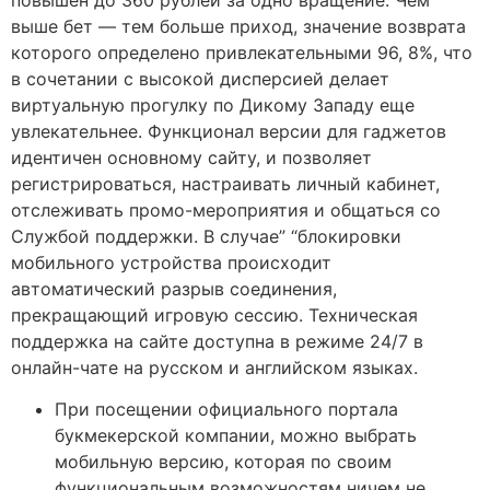
повышен до 360 рублей за одно вращение. Чем
выше бет — тем больше приход, значение возврата
которого определено привлекательными 96, 8%, что
в сочетании с высокой дисперсией делает
виртуальную прогулку по Дикому Западу еще
увлекательнее. Функционал версии для гаджетов
идентичен основному сайту, и позволяет
регистрироваться, настраивать личный кабинет,
отслеживать промо-мероприятия и общаться со
Службой поддержки. В случае” “блокировки
мобильного устройства происходит
автоматический разрыв соединения,
прекращающий игровую сессию. Техническая
поддержка на сайте доступна в режиме 24/7 в
онлайн-чате на русском и английском языках.
При посещении официального портала
букмекерской компании, можно выбрать
мобильную версию, которая по своим
функциональным возможностям ничем не