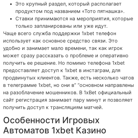
Это крупный раздел, который располагает
продуктом под названием «Тото пятнашка».
Ставки принимаются на мероприятия, которые
только запланированы или уже идут.
Чаще всего служба поддержки 1xbet телефон
использует как основное средство связи. Это
удобно и занимает мало времени, так как игрок
может сразу рассказать о проблеме и оперативно
получить ее решение. Но помимо телефона 1xbet
предоставляет доступ к 1xbet в инстаграм, для
продвинутых клиентов. Также, есть несколько чатов
в телеграмме 1xbet, но они в” “основном направлены
на разоблачение мошенников. В 1xBet официальный
сайт регистрация занимает пару минут и позволяет
получить доступ к трансляциям матчей.
Особенности Игровых
Автоматов 1xbet Казино