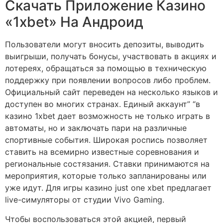
Скачать Приложение Казино
«1xbet» На Андроид
Пользователи могут вносить депозиты, выводить
выигрыши, получать бонусы, участвовать в акциях и
лотереях, обращаться за помощью в техническую
поддержку при появлении вопросов либо проблем.
Официальный сайт переведен на несколько языков и
доступен во многих странах. Единый аккаунт” “в
казино 1xbet дает возможность не только играть в
автоматы, но и заключать пари на различные
спортивные события. Широкая роспись позволяет
ставить на всемирно известные соревнования и
региональные состязания. Ставки принимаются на
мероприятия, которые только запланированы или
уже идут. Для игры казино just one xbet предлагает
live-симуляторы от студии Vivo Gaming.
Чтобы воспользоваться этой акцией, первый