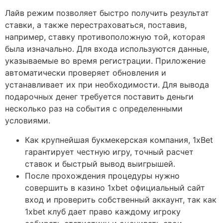
Лайв режим позволяет быстро получить результат
ставки, а также перестраховаться, поставив,
например, ставку противоположную той, которая
была изначально. Для входа используются данные,
указываемые во время регистрации. Приложение
автоматически проверяет обновления и
устанавливает их при необходимости. Для вывода
подарочных денег требуется поставить деньги
несколько раз на события с определенными
условиями.
Как крупнейшая букмекерская компания, 1xBet
гарантирует честную игру, точный расчет
ставок и быстрый вывод выигрышей.
После прохождения процедуры нужно
совершить в казино 1xbet официальный сайт
вход и проверить собственный аккаунт, так как
1xbet клуб дает право каждому игроку