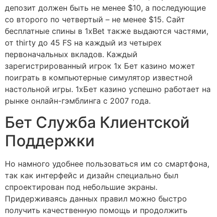
депозит должен быть не менее $10, а последующие
со второго по четвертый – не менее $15. Сайт
бесплатные спины в 1xBet также выдаются частями,
от thirty до 45 FS на каждый из четырех
первоначальных вкладов. Каждый
зарегистрированный игрок 1х Бет казино может
поиграть в компьютерные симулятор известной
настольной игры. 1хБет казино успешно работает на
рынке онлайн-гэмблинга с 2007 года.
Бет Служба Клиентской
Поддержки
Но намного удобнее пользоваться им со смартфона,
так как интерфейс и дизайн специально был
спроектирован под небольшие экраны.
Придерживаясь данных правил можно быстро
получить качественную помощь и продолжить