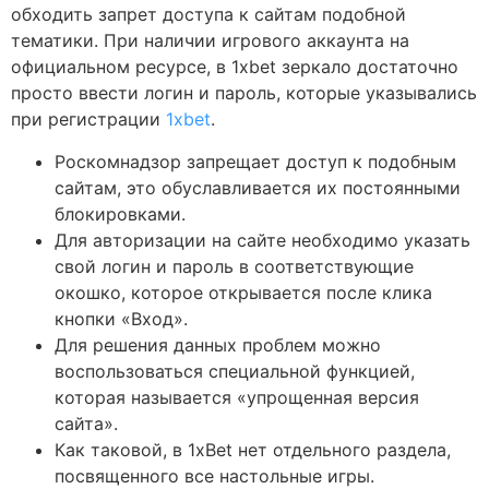
обходить запрет доступа к сайтам подобной
тематики. При наличии игрового аккаунта на
официальном ресурсе, в 1хbet зеркало достаточно
просто ввести логин и пароль, которые указывались
при регистрации
1xbet
.
Роскомнадзор запрещает доступ к подобным
сайтам, это обуславливается их постоянными
блокировками.
Для авторизации на сайте необходимо указать
свой логин и пароль в соответствующие
окошко, которое открывается после клика
кнопки «Вход».
Для решения данных проблем можно
воспользоваться специальной функцией,
которая называется «упрощенная версия
сайта».
Как таковой, в 1xBet нет отдельного раздела,
посвященного все настольные игры.