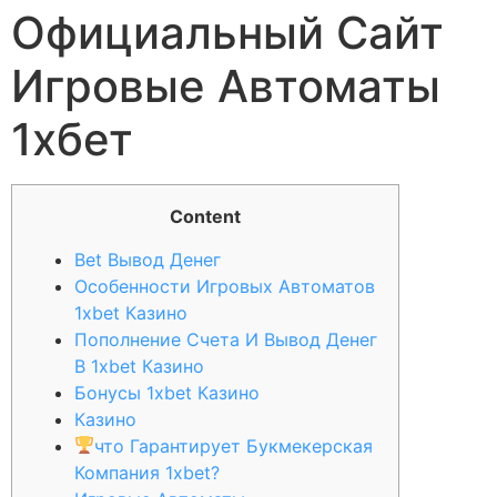
Официальный Сайт
Игровые Автоматы
1хбет
Content
Bet Вывод Денег
Особенности Игровых Автоматов
1xbet Казино
Пополнение Счета И Вывод Денег
В 1xbet Казино
Бонусы 1xbet Казино
Казино
что Гарантирует Букмекерская
Компания 1xbet?