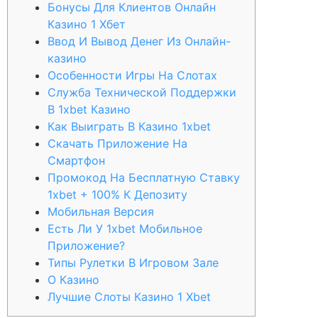
Бонусы Для Клиентов Онлайн
Казино 1 Хбет
Ввод И Вывод Денег Из Онлайн-
казино
Особенности Игры На Слотах
Служба Технической Поддержки
В 1xbet Казино
Как Выиграть В Казино 1xbet
Скачать Приложение На
Смартфон
Промокод На Бесплатную Ставку
1xbet + 100% К Депозиту
Мобильная Версия
Есть Ли У 1xbet Мобильное
Приложение?
Типы Рулетки В Игровом Зале
О Казино
Лучшие Слоты Казино 1 Xbet