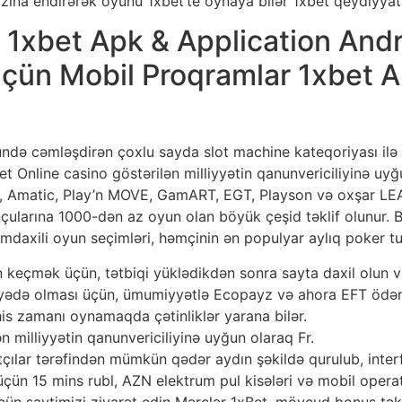
azına endirərək oyunu 1xbet’te oynaya bilər 1xbet qeydiyyat
 1xbet Apk & Application Andro
Üçün Mobil Proqramlar 1xbet 
də cəmləşdirən çoxlu sayda slot machine kateqoriyası ilə 
xbet Online casino göstərilən milliyyətin qanunvericiliyinə u
na, Amatic, Play’n MOVE, GamART, EGT, Playson və oxşar LEA
nçularına 1000-dən az oyun olan böyük çeşid təklif olunur. 
amdaxili oyun seçimləri, həmçinin ən populyar aylıq poker tur
keçmək üçün, tətbiqi yüklədikdən sonra sayta daxil olun və
ədə olması üçün, ümumiyyətlə Ecopayz və ahora EFT ödəniş
ahis zamanı oynamaqda çətinliklər yarana bilər.
n milliyyətin qanunvericiliyinə uyğun olaraq Fr.
çılar tərəfindən mümkün qədər aydın şəkildə qurulub, interf
üçün 15 mins rubl, AZN elektrum pul kisələri və mobil operat
ün saytimizi ziyarət edin Mərclər 1xBet, mövcud bonus tək