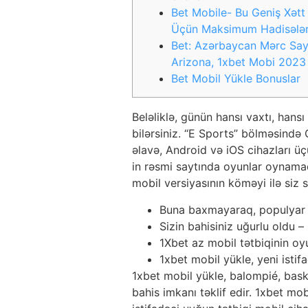
Bet Mobile- Bu Geniş Xətt
Üçün Maksimum Hadisələr
Bet: Azərbaycan Mərc Say
Arizona, 1xbet Mobi 2023
Bet Mobil Yükle Bonuslar
Beləliklə, günün hansı vaxtı, hans
bilərsiniz. “E Sports” bölməsində
əlavə, Android və iOS cihazları 
in rəsmi saytında oyunlar oynamaq
mobil versiyasının köməyi ilə siz 
Buna baxmayaraq, populyar v
Sizin bahisiniz uğurlu oldu 
1Xbet az mobil tətbiqinin oyu
1xbet mobil yükle, yeni istif
1xbet mobil yükle, balompié, bask
bahis imkanı təklif edir. 1xbet m