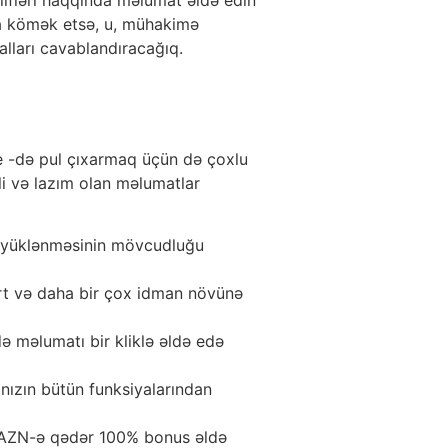
ğa kömək etsə, u, mühakimə
alları cavablandıracağıq.
kle -də pul çıxarmaq üçün də çoxlu
i və lazım olan məlumatlar
n yüklənməsinin mövcudluğu
dart və daha bir çox idman növünə
də məlumatı bir kliklə əldə edə
nızın bütün funksiyalarından
ed AZN-ə qədər 100% bonus əldə