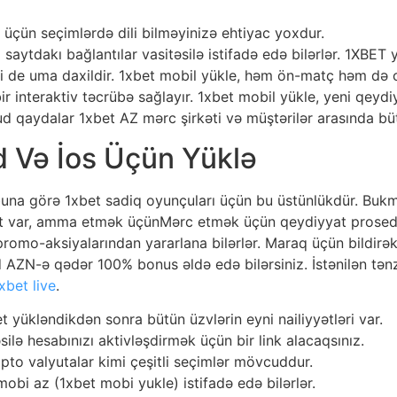
ə üçün seçimlərdə dili bilməyinizə ehtiyac yoxdur.
ytdakı bağlantılar vasitəsilə istifadə edə bilərlər. 1XBET ya
de uma daxildir. 1xbet mobil yükle, həm ön-matç həm də can
ir interaktiv təcrübə sağlayır. 1xbet mobil yükle, yeni qeyd
ud qaydalar 1xbet AZ mərc şirkəti və müştərilər arasında büt
 Və İos Üçün Yüklə
 buna görə 1xbet sadiq oyunçuları üçün bu üstünlükdür. Buk
ant var, amma etmək üçünMərc etmək üçün qeydiyyat prosed
promo-aksiyalarından yararlana bilərlər. Maraq üçün bildirək
d AZN-ə qədər 100% bonus əldə edə bilərsiniz. İstənilən tə
xbet live
.
 yükləndikdən sonra bütün üzvlərin eyni nailiyyətləri var.
ilə hesabınızı aktivləşdirmək üçün bir link alacaqsınız.
kripto valyutalar kimi çeşitli seçimlər mövcuddur.
mobi az (1xbet mobi yukle) istifadə edə bilərlər.