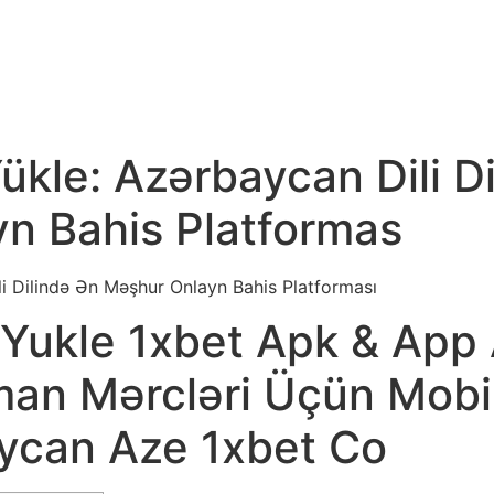
ükle: Azərbaycan Dili D
n Bahis Platformas
li Dilində Ən Məşhur Onlayn Bahis Platforması
 Yukle 1xbet Apk & App 
dman Mərcləri Üçün Mobi
ycan Aze 1xbet Co