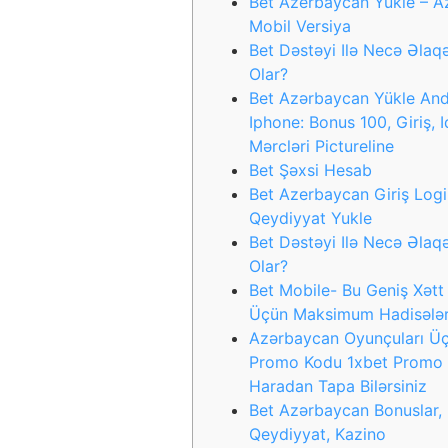
Bet Azerbaycan Yükle – Az
Mobil Versiya
Bet Dəstəyi Ilə Necə Əla
Olar?
Bet Azərbaycan Yükle And
Iphone: Bonus 100, Giriş, 
Mərcləri Pictureline
Bet Şəxsi Hesab
Bet Azerbaycan Giriş Log
Qeydiyyat Yukle
Bet Dəstəyi Ilə Necə Əla
Olar?
Bet Mobile- Bu Geniş Xətt
Üçün Maksimum Hadisələr
Azərbaycan Oyunçuları Üç
Promo Kodu 1xbet Promo
Haradan Tapa Bilərsiniz
Bet Azərbaycan Bonuslar,
Qeydiyyat, Kazino