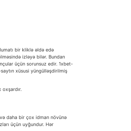
umatı bir kliklə əldə edə
ölməsində izləyə bilər. Bundan
çular üçün sorunsuz edir. 1xbet-
aytın xüsusi yüngülləşdirilmiş
 oxşardır.
t və daha bir çox idman növünə
zları üçün uyğundur. Hər