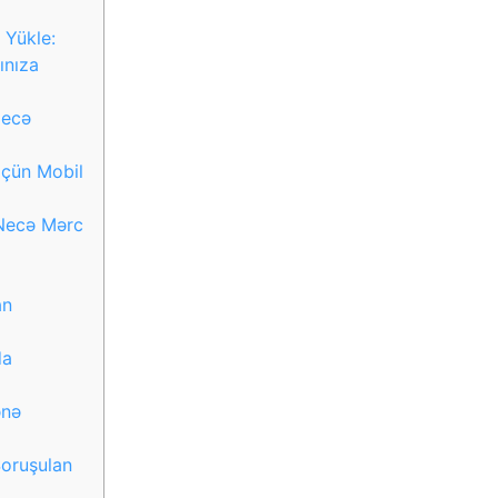
 Yükle:
ınıza
Necə
Üçün Mobil
Necə Mərc
аn
da
ənə
Soruşulan