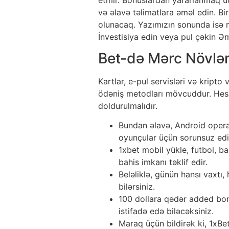
və əlavə təlimatlara əməl edin. 
olunacaq. Yazımızın sonunda isə mə
İnvestisiya edin veya pul çəkin Əm
Bet-də Mərc Növlər
Kartlar, e-pul servisləri və kript
ödəniş metodları mövcuddur. Hesab
doldurulmalıdır.
Bundan əlavə, Android opera
oyunçular üçün sorunsuz edi
1xbet mobil yükle, futbol, b
bahis imkanı təklif edir.
Beləliklə, günün hansı vaxtı,
bilərsiniz.
100 dollara qədər added bon
istifadə edə biləcəksiniz.
Maraq üçün bildirək ki, 1xB