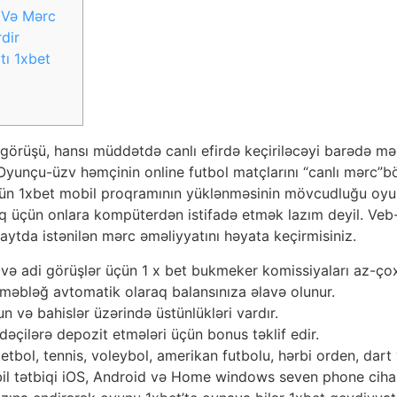
 Və Mərc
dir
tı 1xbet
ı görüşü, hansı müddətdə canlı efirdə keçiriləcəyi barədə məl
 Oyunçu-üzv həmçinin online futbol matçlarını “canlı mərc”b
üçün 1xbet mobil proqramının yüklənməsinin mövcudluğu oyun
 üçün onlara kompüterdən istifadə etmək lazım deyil. Veb-s
saytda istənilən mərc əməliyyatını həyata keçirmisiniz.
ə adi görüşlər üçün 1 x bet bukmeker komissiyaları az-çox
– məbləğ avtomatik olaraq balansınıza əlavə olunur.
n və bahislər üzərində üstünlükləri vardır.
adəçilərə depozit etmələri üçün bonus təklif edir.
etbol, tennis, voleybol, amerikan futbolu, hərbi orden, dar
obil tətbiqi iOS, Android və Home windows seven phone ciha