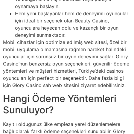
oynamaya başlayın.
Hem yeni başlayanlar hem de deneyimli oyuncular
için ideal bir seçenek olan Beauty Casino,
oyunculara heyecan dolu ve kazançlı bir oyun
deneyimi sunmaktadır.
Mobil cihazlar için optimize edilmiş web sitesi, özel bir
mobil uygulama olmamasına rağmen hareket halindeki
oyuncular için sorunsuz bir oyun deneyimi sağlar. Glory
Casino’nun benzersiz oyun seçenekleri, güvenilir ödeme
yöntemleri ve müşteri hizmetleri, Türkiye’deki casinos
oyuncuları için perfect bir seçenektir. Daha fazla bilgi
için Glory Casino sah web sitesini ziyaret edebilirsiniz.
Hangi Ödeme Yöntemleri
Sunuluyor?
Kayıtlı olduğunuz ülke empieza yerel düzenlemelere
bağlı olarak farklı ödeme seçenekleri sunulabilir. Glory