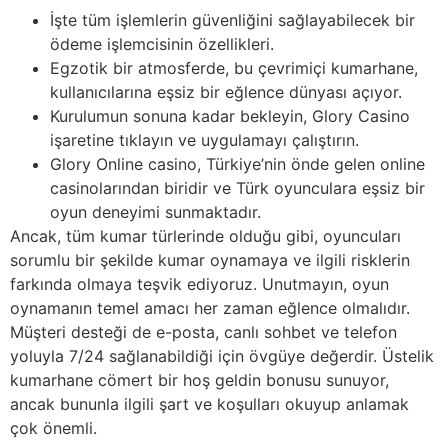
İşte tüm işlemlerin güvenliğini sağlayabilecek bir
ödeme işlemcisinin özellikleri.
Egzotik bir atmosferde, bu çevrimiçi kumarhane,
kullanıcılarına eşsiz bir eğlence dünyası açıyor.
Kurulumun sonuna kadar bekleyin, Glory Casino
işaretine tıklayın ve uygulamayı çalıştırın.
Glory Online casino, Türkiye’nin önde gelen online
casinolarından biridir ve Türk oyunculara eşsiz bir
oyun deneyimi sunmaktadır.
Ancak, tüm kumar türlerinde olduğu gibi, oyuncuları
sorumlu bir şekilde kumar oynamaya ve ilgili risklerin
farkında olmaya teşvik ediyoruz. Unutmayın, oyun
oynamanın temel amacı her zaman eğlence olmalıdır.
Müşteri desteği de e-posta, canlı sohbet ve telefon
yoluyla 7/24 sağlanabildiği için övgüye değerdir. Üstelik
kumarhane cömert bir hoş geldin bonusu sunuyor,
ancak bununla ilgili şart ve koşulları okuyup anlamak
çok önemli.