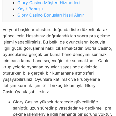
Glory Casino Müşteri Hizmetleri
Kayıt Bonusu
Glory Casino Bonusları Nasıl Alınır
Ve yeni başlıklar oluşturulduğunda liste düzenli olarak
güncellenir. Hesabınız doğrulandıktan sonra pra çekme
işlemi yapabilirsiniz. Bu belki de oyuncuların konuyla
ilgili güçlü görüşlerini haklı çıkarmaktadır. Gloria Casino,
oyuncularına gerçek bir kumarhane deneyimi sunmak
için canlı kumarhane seçeneğini de sunmaktadır. Canlı
krupiyelerle oynanan oyunlar sayesinde evinizde
otururken bile gerçek bir kumarhane atmosferi
yaşayabilirsiniz. Oyunlara katılmak ve krupiyelerle
iletişim kurmak için s?rf birkaç tıklamayla Glory
Casino’ya ulaşabilirsiniz.
Glory Casino yüksek derecede güvenilirliğe
sahiptir, uzun süredir piyasadadır ve gecikmeli pra
çekme işlemleriyle ilgili herhangi bir sorunu yoktur.