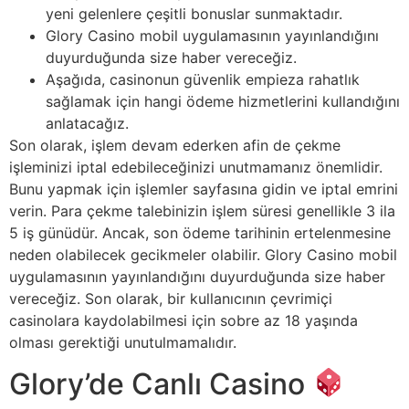
yeni gelenlere çeşitli bonuslar sunmaktadır.
Glory Casino mobil uygulamasının yayınlandığını
duyurduğunda size haber vereceğiz.
Aşağıda, casinonun güvenlik empieza rahatlık
sağlamak için hangi ödeme hizmetlerini kullandığını
anlatacağız.
Son olarak, işlem devam ederken afin de çekme
işleminizi iptal edebileceğinizi unutmamanız önemlidir.
Bunu yapmak için işlemler sayfasına gidin ve iptal emrini
verin. Para çekme talebinizin işlem süresi genellikle 3 ila
5 iş günüdür. Ancak, son ödeme tarihinin ertelenmesine
neden olabilecek gecikmeler olabilir. Glory Casino mobil
uygulamasının yayınlandığını duyurduğunda size haber
vereceğiz. Son olarak, bir kullanıcının çevrimiçi
casinolara kaydolabilmesi için sobre az 18 yaşında
olması gerektiği unutulmamalıdır.
Glory’de Canlı Casino