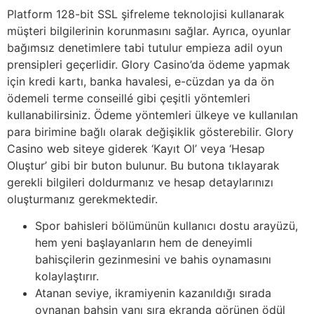
Platform 128-bit SSL şifreleme teknolojisi kullanarak
müşteri bilgilerinin korunmasını sağlar. Ayrıca, oyunlar
bağımsız denetimlere tabi tutulur empieza adil oyun
prensipleri geçerlidir. Glory Casino’da ödeme yapmak
için kredi kartı, banka havalesi, e-cüzdan ya da ön
ödemeli terme conseillé gibi çeşitli yöntemleri
kullanabilirsiniz. Ödeme yöntemleri ülkeye ve kullanılan
para birimine bağlı olarak değişiklik gösterebilir. Glory
Casino web siteye giderek ‘Kayıt Ol’ veya ‘Hesap
Oluştur’ gibi bir buton bulunur. Bu butona tıklayarak
gerekli bilgileri doldurmanız ve hesap detaylarınızı
oluşturmanız gerekmektedir.
Spor bahisleri bölümünün kullanıcı dostu arayüzü,
hem yeni başlayanların hem de deneyimli
bahisçilerin gezinmesini ve bahis oynamasını
kolaylaştırır.
Atanan seviye, ikramiyenin kazanıldığı sırada
oynanan bahsin yanı sıra ekranda görünen ödül