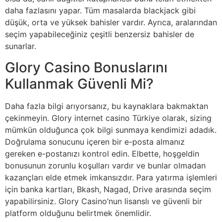
daha fazlasını yapar. Tüm masalarda blackjack gibi
düşük, orta ve yüksek bahisler vardır. Ayrıca, aralarından
seçim yapabileceğiniz çeşitli benzersiz bahisler de
sunarlar.
Glory Casino Bonuslarını
Kullanmak Güvenli Mi?
Daha fazla bilgi arıyorsanız, bu kaynaklara bakmaktan
çekinmeyin. Glory internet casino Türkiye olarak, sizing
mümkün olduğunca çok bilgi sunmaya kendimizi adadık.
Doğrulama sonucunu içeren bir e-posta almanız
gereken e-postanızı kontrol edin. Elbette, hoşgeldin
bonusunun zorunlu koşulları vardır ve bunlar olmadan
kazançları elde etmek imkansızdır. Para yatırma işlemleri
için banka kartları, Bkash, Nagad, Drive arasında seçim
yapabilirsiniz. Glory Casino’nun lisanslı ve güvenli bir
platform olduğunu belirtmek önemlidir.