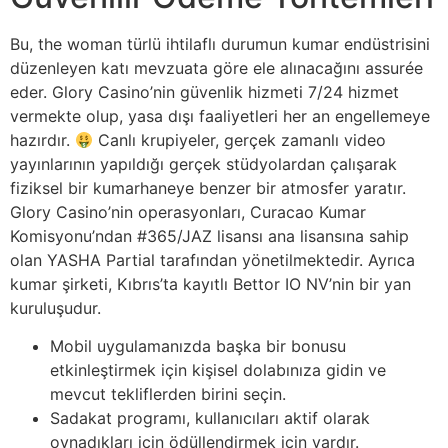
Bu, the woman türlü ihtilaflı durumun kumar endüstrisini
düzenleyen katı mevzuata göre ele alınacağını assurée
eder. Glory Casino’nin güvenlik hizmeti 7/24 hizmet
vermekte olup, yasa dışı faaliyetleri her an engellemeye
hazırdır.
Canlı krupiyeler, gerçek zamanlı video
yayınlarının yapıldığı gerçek stüdyolardan çalışarak
fiziksel bir kumarhaneye benzer bir atmosfer yaratır.
Glory Casino’nin operasyonları, Curacao Kumar
Komisyonu’ndan #365/JAZ lisansı ana lisansına sahip
olan YASHA Partial tarafından yönetilmektedir. Ayrıca
kumar şirketi, Kıbrıs’ta kayıtlı Bettor IO NV’nin bir yan
kuruluşudur.
Mobil uygulamanızda başka bir bonusu
etkinleştirmek için kişisel dolabınıza gidin ve
mevcut tekliflerden birini seçin.
Sadakat programı, kullanıcıları aktif olarak
oynadıkları için ödüllendirmek için vardır.