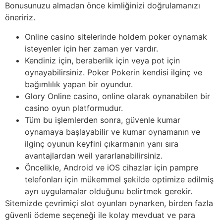
Bonusunuzu almadan önce kimliğinizi doğrulamanızı
öneririz.
Online casino sitelerinde holdem poker oynamak
isteyenler için her zaman yer vardır.
Kendiniz için, beraberlik için veya pot için
oynayabilirsiniz. Poker Pokerin kendisi ilginç ve
bağımlılık yapan bir oyundur.
Glory Online casino, online olarak oynanabilen bir
casino oyun platformudur.
Tüm bu işlemlerden sonra, güvenle kumar
oynamaya başlayabilir ve kumar oynamanın ve
ilginç oyunun keyfini çıkarmanın yanı sıra
avantajlardan weil yararlanabilirsiniz.
Öncelikle, Android ve iOS cihazlar için pampre
telefonları için mükemmel şekilde optimize edilmiş
ayrı uygulamalar olduğunu belirtmek gerekir.
Sitemizde çevrimiçi slot oyunları oynarken, birden fazla
güvenli ödeme seçeneği ile kolay mevduat ve para