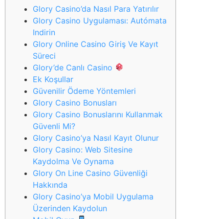
Glory Casino’da Nasıl Para Yatırılır
Glory Casino Uygulaması: Autómata
Indirin
Glory Online Casino Giriş Ve Kayıt
Süreci
Glory’de Canlı Casino
Ek Koşullar
Güvenilir Ödeme Yöntemleri
Glory Casino Bonusları
Glory Casino Bonuslarını Kullanmak
Güvenli Mi?
Glory Casino’ya Nasıl Kayıt Olunur
Glory Casino: Web Sitesine
Kaydolma Ve Oynama
Glory On Line Casino Güvenliği
Hakkında
Glory Casino’ya Mobil Uygulama
Üzerinden Kaydolun