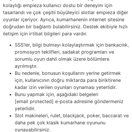
kolaylığı empieza kullanıcı dostu bir deneyim için
tasarlandı ve çok çeşitli büyüleyici slotlar empieza diğer
oyunlar içeriyor. Ayrıca, kumarhanenin internet sitesine
doğrudan bir bağlantı bulabilirsiniz. Destek ekibiyle hızlı
iletişim için irtibat bilgileri para vardır.
SSS’ler, bilgi bulmayı kolaylaştırmak için bankacılık,
promosyon teklifleri, sadakat programları ve
sorumlu oyun dahil olmak üzere bölümlere
ayrılmıştır.
Bu nedenle, bonusun koşullarını yerine getirmek
için, kullanıcının doğru miktarda para biriktirene
kadar izin verilen oyunları oynaması yeterlidir.
Bunu yapmak için, aşağıdaki belgeleri
[email protected] e-posta adresine göndermeniz
yeterlidir.
Slot makineleri, rulet, blackjack, poker, baccarat ve
daha pek çok klasik kumarhane oyununu
oynayabilirsiniz.