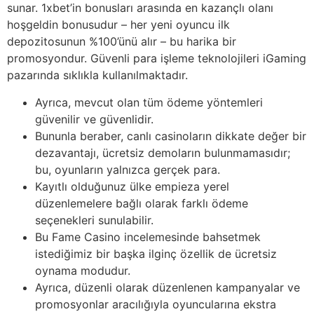
sunar. 1xbet’in bonusları arasında en kazançlı olanı
hoşgeldin bonusudur – her yeni oyuncu ilk
depozitosunun %100’ünü alır – bu harika bir
promosyondur. Güvenli para işleme teknolojileri iGaming
pazarında sıklıkla kullanılmaktadır.
Ayrıca, mevcut olan tüm ödeme yöntemleri
güvenilir ve güvenlidir.
Bununla beraber, canlı casinoların dikkate değer bir
dezavantajı, ücretsiz demoların bulunmamasıdır;
bu, oyunların yalnızca gerçek para.
Kayıtlı olduğunuz ülke empieza yerel
düzenlemelere bağlı olarak farklı ödeme
seçenekleri sunulabilir.
Bu Fame Casino incelemesinde bahsetmek
istediğimiz bir başka ilginç özellik de ücretsiz
oynama modudur.
Ayrıca, düzenli olarak düzenlenen kampanyalar ve
promosyonlar aracılığıyla oyuncularına ekstra