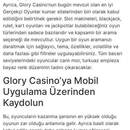
Ayrıca, Glory Casino’nun bugün mevcut olan en iyi
Gerçekçi Oyunlar kumar sitelerinden biri olarak kabul
edildiğini belirtmek gerekir. Slot makineleri, blackjack,
rulet, kart oyunları ve jackpotlar bulabileceğiniz oyun
türlerinden sadece bazılarıdır ve kapsamlı bir arama
seçeneği de mevcuttur. Uygun bir oyun aramanızı
daraltmak için sağlayıcı, tema, özellikler, volatilite ve
daha fazlası gibi filtreler uygulayabilirsiniz. Tüm beceri
seviyelerindeki oyuncular canlı mor, turkuaz empieza
beyaz renk düzeninin tadını çıkaracaklar.
Glory Casino’ya Mobil
Uygulama Üzerinden
Kaydolun
Bu, oyuncuların kazanma şansının en yüksek olduğu
oyunun zar olduğu anlamına gelir. Ayrıca basit olarak