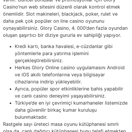
Casino’nun web sitesini düzenli olarak kontrol etmek
önemlidir. Slot makineleri, blackjack, poker, rulet ve
daha pek çok popüler on line casino oyununu
oynayabilirsiniz. Glory Casino, 4. 000’den fazla oyundan
oluşan şaşırtıcı bir diziye gururla ev sahipliği yapıyor.
Kredi kartı, banka havalesi, e-cüzdanlar gibi
yöntemlerle para yatırma işlemini
gerçekleştirebilirsiniz.
Herkes Glory Online casino uygulamasını Android
ve iOS akıllı telefonlarına veya bilgisayar
cihazlarına indirip yükleyebilir.
Ayrıca, popüler spor etkinliklerine bahis yapabilir
ve canlı casino deneyimi yaşayabilirsiniz.
Türkiye’de en iyi çevrimiçi kumarhaneler listemizde
daha güvenilir birkaç kumar kuruluşu
bulunmaktadır.
Rastgele sayı üreteci masa oyunu kütüphanesi sınırlı
olsa da, canlı dağıtıcı kütüphanesi bunu telafi etmekten