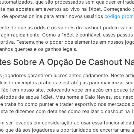
automatizados, que são processados sem qualquer entrada
te nas apostas em eventos ao vivo na 1Xbet. Começando 
 de apostas online para atrair novos usuários
codigo promo
iente de que as odds e os valores do cashout podem variar
e agir rapidamente. Como a 1xBet é confiável, esses passos
portiva. Testemunhe o poder dos elementos em nossos jog
anhos quentes e os ganhos legais.
tes Sobre A Opção De Cashout Na
s jogadores garantirem lucros antecipadamente. Neste art
cluindo exemplos práticos e estratégias para maximizar seu
e fácil em nosso site, colocando você em ação em pouco t
 métodos de saque 1xBet. Meu nome é Caio Neves, sou nasc
je trabalho como punter e trader esportivo nos mercados 
leta te dizemos com detalhes como realizar o cashout na 1
m ser levados em consideração ao usar essa funcionalidade
rso que dá aos jogadores a oportunidade de encerrar uma 