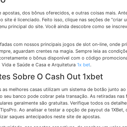
e apostas, dos bônus oferecidos, e outras coisas mais. Ant
 site é licenciado. Feito isso, clique nas seções de “criar u
menu principal do site. Você ainda descobre como se inscrev
fadas com nossos principais jogos de slot on-line, onde pr
sempre, aguardam crentes na magia. Sempre leia as condiçõ
corretamente o bônus disponível com o código promociona
, Vida e Saúde e Casa e Arquitetura
1x bet
.
tes Sobre O Cash Out 1xbet
s as melhores casas utilizam um sistema de botão junto ao 
o seu banco pode cobrar pela transação. As retiradas nas
pulares geralmente são gratuitas. Verifique todos os detal
 TipsPro. Ao analisar e testar a opção de payout da 1XBet
izar saques antecipados neste site de apostas.