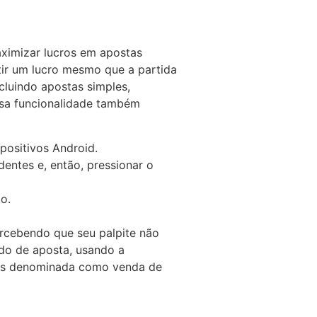
ximizar lucros em apostas
tir um lucro mesmo que a partida
cluindo apostas simples,
ssa funcionalidade também
spositivos Android.
entes e, então, pressionar o
o.
ercebendo que seu palpite não
ldo de aposta, usando a
stas denominada como venda de