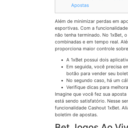
Apostas
Além de minimizar perdas em apo
esportivas. Com a funcionalidade
não tenha terminado. No 1xBet, o
combinadas e em tempo real. Alé
proporciona maior controle sobre
A 1xBet possui dois aplicati
Em seguida, você precisa en
botão para vender seu bolet
No segundo caso, há um cálc
Verifique dicas para melhor
Imagine que você fez sua aposta
está sendo satisfatório. Nesse s
funcionalidade Cashout 1xBet. Al
boletim de apostas.
Bet Jogos Ao Vi