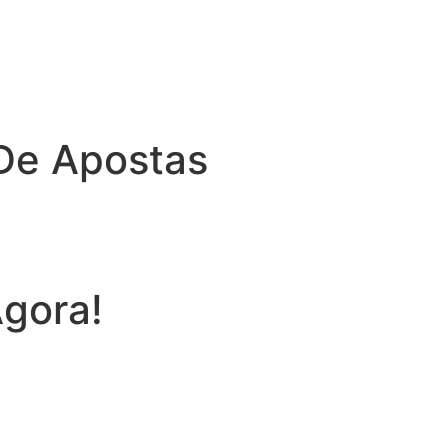
 De Apostas
gora!