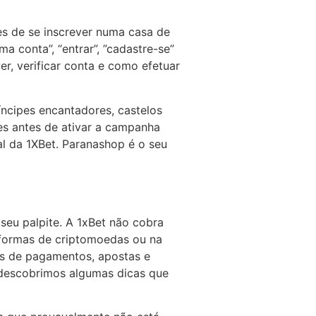
es de se inscrever numa casa de
ma conta”, “entrar”, ”cadastre-se”
er, verificar conta e como efetuar
íncipes encantadores, castelos
es antes de ativar a campanha
l da 1XBet. Paranashop é o seu
seu palpite. A 1xBet não cobra
 formas de criptomoedas ou na
hes de pagamentos, apostas e
, descobrimos algumas dicas que