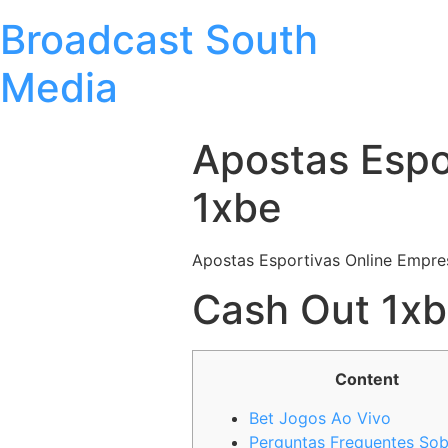
Broadcast South
Media
Apostas Espo
1xbe
Apostas Esportivas Online Empre
Cash Out 1xb
Content
Bet Jogos Ao Vivo
Perguntas Frequentes So