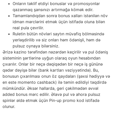
Onların təklif etdiyi bonuslar və promosyonlar
qazanmaq şansınızı artırmağa kömək edir.
Tamamlandıqdan sonra bonus xalları istənilən növ
idman mərclərini etmək üçün istifadə oluna bilən
real pula çevrilir.
Ruletin bütün növləri saytın müvafiq bölməsində
yerləşdirilib və siz onları həm ödənişli, həm də
pulsuz oynaya bilərsiniz.
Ərizə kazino tərəfindən nəzərdən keçirilir və pul ödəniş
sisteminin şərtlərinə uyğun olaraq oyun hesabından
çıxarılır. Onlar bir neçə dəqiqədən bir neçə iş gününə
qədər dəyişə bilər (bank kartları vəziyyətində). Bu,
bonusun çıxarılması onun öz qaydaları (şəxsi hədiyyə və
en este momento cashback) ilə təmin edildiyi təqdirdə
mümkündür. Əksər hallarda, geri çəkilmədən əvvəl
added bonus mərc edilir. Əlavə pul və ahora pulsuz
spinlər əldə etmək üçün Pin-up promo kod istifadə
olunur.