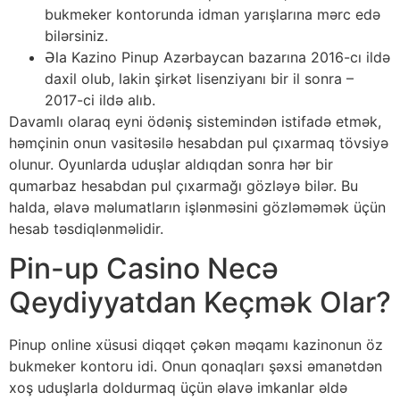
bukmeker kontorunda idman yarışlarına mərc edə
bilərsiniz.
Əla Kazino Pinup Azərbaycan bazarına 2016-cı ildə
daxil olub, lakin şirkət lisenziyanı bir il sonra –
2017-ci ildə alıb.
Davamlı olaraq eyni ödəniş sistemindən istifadə etmək,
həmçinin onun vasitəsilə hesabdan pul çıxarmaq tövsiyə
olunur. Oyunlarda uduşlar aldıqdan sonra hər bir
qumarbaz hesabdan pul çıxarmağı gözləyə bilər. Bu
halda, əlavə məlumatların işlənməsini gözləməmək üçün
hesab təsdiqlənməlidir.
Pin-up Casino Necə
Qeydiyyatdan Keçmək Olar?
Pinup online xüsusi diqqət çəkən məqamı kazinonun öz
bukmeker kontoru idi. Onun qonaqları şəxsi əmanətdən
xoş uduşlarla doldurmaq üçün əlavə imkanlar əldə