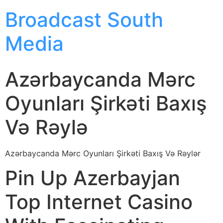
Broadcast South
Media
Azərbaycanda Mərc
Oyunları Şirkəti Baxış
Və Rəylə
Azərbaycanda Mərc Oyunları Şirkəti Baxış Və Rəylər
Pin Up Azerbayjan
Top Internet Casino