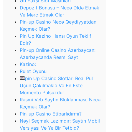
Ən Yaxşı Slot Maşınları
Depozit Bonusu – Necə Əldə Etmək
Və Mərc Etmək Olar
Pin-up Casino Necə Qeydiyyatdan
Keçmək Olar?
Pin Up Kazino Hansı Oyun Təklif
Edir?
Pin-up Online Casino Azerbaycan:
Azərbaycanda Rəsmi Sayt
Kazino:
Rulet Oyunu
pin Up Casino Slotları Real Pul
Üçün Çəkilməklə Və En Este
Momento Pulsuzdur
Rəsmi Veb Saytın Bloklanması, Necə
Keçmək Olar?
Pin-up Casino Etibarlıdırmı?
Nəyi Seçmək Lazımdır: Saytın Mobil
Versiyası Və Ya Bir Tətbiq?