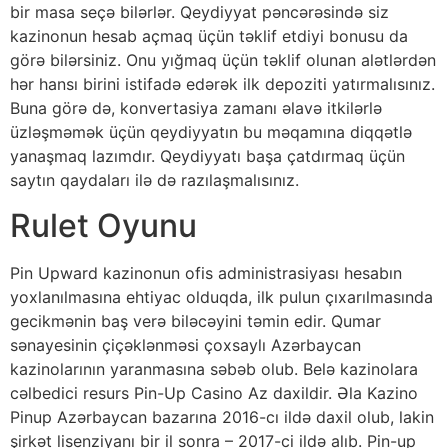
bir masa seçə bilərlər. Qeydiyyat pəncərəsində siz
kazinonun hesab açmaq üçün təklif etdiyi bonusu da
görə bilərsiniz. Onu yığmaq üçün təklif olunan alətlərdən
hər hansı birini istifadə edərək ilk depoziti yatırmalısınız.
Buna görə də, konvertasiya zamanı əlavə itkilərlə
üzləşməmək üçün qeydiyyatın bu məqamına diqqətlə
yanaşmaq lazımdır. Qeydiyyatı başa çatdırmaq üçün
saytın qaydaları ilə də razılaşmalısınız.
Rulet Oyunu
Pin Upward kazinonun ofis administrasiyası hesabın
yoxlanılmasına ehtiyac olduqda, ilk pulun çıxarılmasında
gecikmənin baş verə biləcəyini təmin edir. Qumar
sənayesinin çiçəklənməsi çoxsaylı Azərbaycan
kazinolarının yaranmasına səbəb olub. Belə kazinolara
cəlbedici resurs Pin-Up Casino Az daxildir. Əla Kazino
Pinup Azərbaycan bazarına 2016-cı ildə daxil olub, lakin
şirkət lisenziyanı bir il sonra – 2017-ci ildə alıb. Pin-up