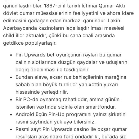
qanuniləşdiriblər. 1867-ci il tarixli İctimai Qumar Aktı
dövlət qumar müəssisələrinin fəaliyyətini və ahora idarə
edilməsini qadağan edən mərkəzi qanundur. Lakin
Azərbaycanda kazinoların leqallaşdırılması məsələsi
child illər aktualdır, çünki bu sahə əhali arasında
getdikcə populyarlaşır.
Pin Upwards bet oyunçunun rəyləri bu qumar
zalının slotlarında düzgün qaydalar və uduşların
dəqiq ödənilməsi ilə təsdiqlənir.
Bundan əlavə, əksər rus bahisçilərinin marağına
səbəb olan böyük turnirlər yan xəttin yuxarı
hissəsində yerləşdirilir.
Bir PC-də oynamaq rahatlıqdır, amma günün
istənilən vaxtında sizinlə olan smartfondur.
Android üçün Pin-Up proqramını yalnız şirkətin
rəsmi saytından yükləyə bilərsiniz.
Rəsmi sayt Pin Upwards casino ilə oxşar qumar
resursları arasındakı fərq ondadır ki, burada siz