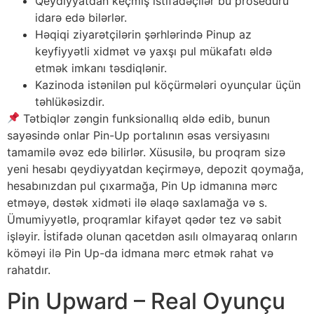
Qeydiyyatdan keçmiş istifadəçilər bu proseduru
idarə edə bilərlər.
Həqiqi ziyarətçilərin şərhlərində Pinup az
keyfiyyətli xidmət və yaxşı pul mükafatı əldə
etmək imkanı təsdiqlənir.
Kazinoda istənilən pul köçürmələri oyunçular üçün
təhlükəsizdir.
Tətbiqlər zəngin funksionallıq əldə edib, bunun
sayəsində onlar Pin-Up portalının əsas versiyasını
tamamilə əvəz edə bilirlər. Xüsusilə, bu proqram sizə
yeni hesabı qeydiyyatdan keçirməyə, depozit qoymağa,
hesabınızdan pul çıxarmağa, Pin Up idmanına mərc
etməyə, dəstək xidməti ilə əlaqə saxlamağa və s.
Ümumiyyətlə, proqramlar kifayət qədər tez və sabit
işləyir. İstifadə olunan qacetdən asılı olmayaraq onların
köməyi ilə Pin Up-da idmana mərc etmək rahat və
rahatdır.
Pin Upward – Real Oyunçu