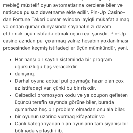
məbləğ müxtəlif oyun avtomatlarına xərclənə bilər və
nəticədə pulsuz dəvətnamə əldə edilir. Pin-Up Casino-
dan Fortune Təkəri qumar evindən layiqli mükafat almaq
və ondan qumar dünyasında səyahətinizi davam
etdirmək üçün istifadə etmək üçün real şansdır. Pin-Up
casino azndan pul çıxarmaq yalnız hesabın yoxlanılması
prosesindən keçmiş istifadəçilər üçün mümkündür, yəni.
Hər hansı bir saytın sistemində bir proqram
uğursuzluğu baş verəcəkdir.
danışırıq.
Dərhal oyuna actual pul qoymağa hazır olan çox
az istifadəçi var, çünki bu bir riskdir.
Cəlbedici promosyon kodu və ya coupon qəflətən
üçüncü tərəfin saytında görünə bilər, burada
qumarbaz heç bir problem olmadan onu ala bilər.
bir oyunun üzərinə vurmaq kifayətdir və
Canlı kateqoriyadan olan oyunların tam siyahısı bir
bölmədə yerləşdirilib.