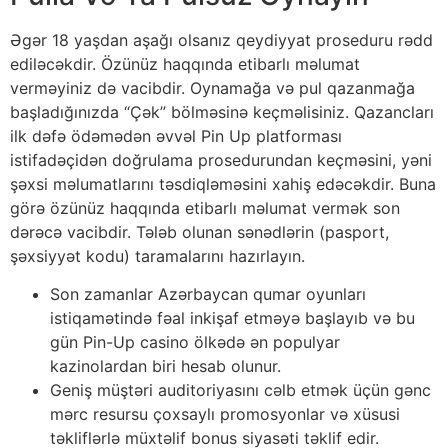
Əgər 18 yaşdan aşağı olsanız qeydiyyat proseduru rədd
ediləcəkdir. Özünüz haqqında etibarlı məlumat
verməyiniz də vacibdir. Oynamağa və pul qazanmağa
başladığınızda “Çək” bölməsinə keçməlisiniz. Qazancları
ilk dəfə ödəmədən əvvəl Pin Up platforması
istifadəçidən doğrulama prosedurundan keçməsini, yəni
şəxsi məlumatlarını təsdiqləməsini xahiş edəcəkdir. Buna
görə özünüz haqqında etibarlı məlumat vermək son
dərəcə vacibdir. Tələb olunan sənədlərin (pasport,
şəxsiyyət kodu) taramalarını hazırlayın.
Son zamanlar Azərbaycan qumar oyunları
istiqamətində fəal inkişaf etməyə başlayıb və bu
gün Pin-Up casino ölkədə ən populyar
kazinolardan biri hesab olunur.
Geniş müştəri auditoriyasını cəlb etmək üçün gənc
mərc resursu çoxsaylı promosyonlar və xüsusi
təkliflərlə müxtəlif bonus siyasəti təklif edir.