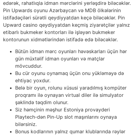
edərək, rahatlıqla idman mərclərini yerləşdirə biləcəklər.
Pin Upwards oyunu Azərbaycan və MDB ölkələrinin
istifadəçiləri sürətli qeydiyyatdan keçə biləcəklər. Pin
Upward casino qeydiyyatdan keçmiş ziyarətçilər yalnız
etibarlı bukmeker kontorları ilə işləyən bukmeker
kontorunun xidmətlərindən istifadə edə biləcəklər.
Bütün idman mərc oyunları həvəskarları üçün hər
gün müxtəlif idman oyunları və matçlar
mövcuddur.
Bu cür oyunu oynamaq üçün onu yükləməyə də
ehtiyac yoxdur.
Belə bir oyun, rolunu xüsusi yaradılmış kompüter
proqramı ilə oynayan virtual diler ilə simulyator
şəklində təqdim olunur.
Siz həmçinin məşhur Estoniya provayderi
Playtech-dən Pin-Up slot maşınlarını oynaya
bilərsiniz.
Bonus kodlarının yalnız qumar klublarında rəylər