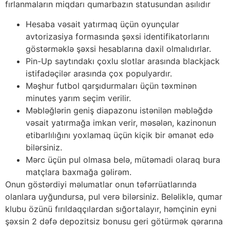
fırlanmaların miqdarı qumarbazın statusundan asılıdır
Hesaba vəsait yatırmaq üçün oyunçular
avtorizasiya formasında şəxsi identifikatorlarını
göstərməklə şəxsi hesablarına daxil olmalıdırlar.
Pin-Up saytındakı çoxlu slotlar arasında blackjack
istifadəçilər arasında çox populyardır.
Məşhur futbol qarşıdurmaları üçün təxminən
minutes yarım seçim verilir.
Məbləğlərin geniş diapazonu istənilən məbləğdə
vəsait yatırmağa imkan verir, məsələn, kazinonun
etibarlılığını yoxlamaq üçün kiçik bir əmanət edə
bilərsiniz.
Mərc üçün pul olmasa belə, mütəmadi olaraq bura
matçlara baxmağa gəlirəm.
Onun göstərdiyi məlumatlar onun təfərrüatlarında
olanlara uyğundursa, pul verə bilərsiniz. Beləliklə, qumar
klubu özünü fırıldaqçılardan sığortalayır, həmçinin eyni
şəxsin 2 dəfə depozitsiz bonusu geri götürmək qərarına