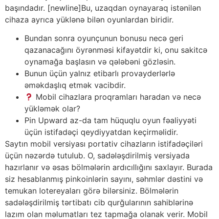
başındadır. [newline]Bu, uzaqdan oynayaraq istənilən
cihaza ayrıca yüklənə bilən oyunlardan biridir.
Bundan sonra oyunçunun bonusu necə geri
qazanacağını öyrənməsi kifayətdir ki, onu sakitcə
oynamağa başlasın və qələbəni gözləsin.
Bunun üçün yalnız etibarlı provayderlərlə
əməkdaşlıq etmək vacibdir.
Mobil cihazlara proqramları haradan və necə
yükləmək olar?
Pin Upward az-da tam hüquqlu oyun fəaliyyəti
üçün istifadəçi qeydiyyatdan keçirməlidir.
Saytın mobil versiyası portativ cihazların istifadəçiləri
üçün nəzərdə tutulub. O, sadələşdirilmiş versiyada
hazırlanır və əsas bölmələrin ardıcıllığını saxlayır. Burada
siz hesablanmış pinkoinlərin sayını, səhmlər dəstini və
temukan lotereyaları görə bilərsiniz. Bölmələrin
sadələşdirilmiş tərtibatı cib qurğularının sahiblərinə
lazım olan məlumatları tez tapmağa olanak verir. Mobil