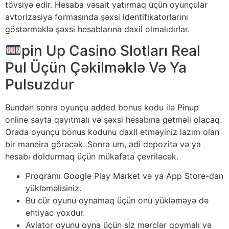
tövsiyə edir. Hesaba vəsait yatırmaq üçün oyunçular
avtorizasiya formasında şəxsi identifikatorlarını
göstərməklə şəxsi hesablarına daxil olmalıdırlar.
pin Up Casino Slotları Real
Pul Üçün Çəkilməklə Və Ya
Pulsuzdur
Bundan sonra oyunçu added bonus kodu ilə Pinup
online sayta qayıtmalı və şəxsi hesabına getməli olacaq.
Orada oyunçu bonus kodunu daxil etməyiniz lazım olan
bir maneira görəcək. Sonra um, adi depozitə və ya
hesabı doldurmaq üçün mükafata çevriləcək.
Proqramı Google Play Market və ya App Store-dan
yükləməlisiniz.
Bu cür oyunu oynamaq üçün onu yükləməyə də
ehtiyac yoxdur.
Aviator oyunu oyna üçün siz mərclər qoymalı və