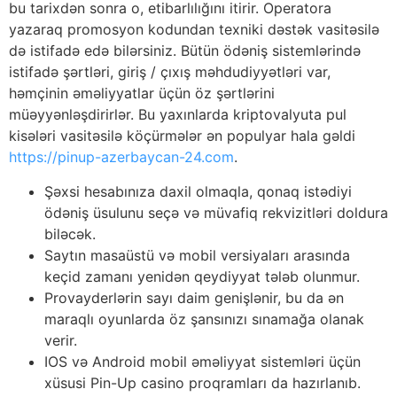
bu tarixdən sonra o, etibarlılığını itirir. Operatora
yazaraq promosyon kodundan texniki dəstək vasitəsilə
də istifadə edə bilərsiniz. Bütün ödəniş sistemlərində
istifadə şərtləri, giriş / çıxış məhdudiyyətləri var,
həmçinin əməliyyatlar üçün öz şərtlərini
müəyyənləşdirirlər. Bu yaxınlarda kriptovalyuta pul
kisələri vasitəsilə köçürmələr ən populyar hala gəldi
https://pinup-azerbaycan-24.com
.
Şəxsi hesabınıza daxil olmaqla, qonaq istədiyi
ödəniş üsulunu seçə və müvafiq rekvizitləri doldura
biləcək.
Saytın masaüstü və mobil versiyaları arasında
keçid zamanı yenidən qeydiyyat tələb olunmur.
Provayderlərin sayı daim genişlənir, bu da ən
maraqlı oyunlarda öz şansınızı sınamağa olanak
verir.
IOS və Android mobil əməliyyat sistemləri üçün
xüsusi Pin-Up casino proqramları da hazırlanıb.