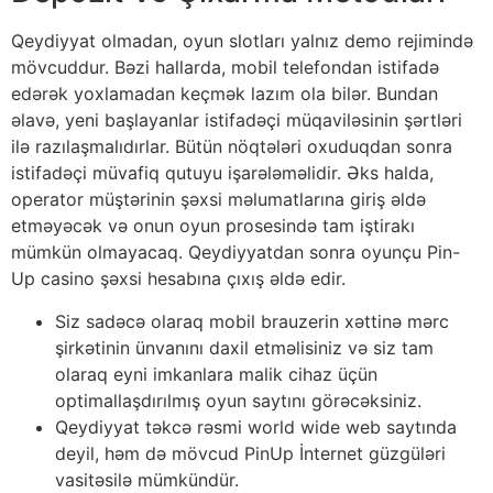
Qeydiyyat olmadan, oyun slotları yalnız demo rejimində
mövcuddur. Bəzi hallarda, mobil telefondan istifadə
edərək yoxlamadan keçmək lazım ola bilər. Bundan
əlavə, yeni başlayanlar istifadəçi müqaviləsinin şərtləri
ilə razılaşmalıdırlar. Bütün nöqtələri oxuduqdan sonra
istifadəçi müvafiq qutuyu işarələməlidir. Əks halda,
operator müştərinin şəxsi məlumatlarına giriş əldə
etməyəcək və onun oyun prosesində tam iştirakı
mümkün olmayacaq. Qeydiyyatdan sonra oyunçu Pin-
Up casino şəxsi hesabına çıxış əldə edir.
Siz sadəcə olaraq mobil brauzerin xəttinə mərc
şirkətinin ünvanını daxil etməlisiniz və siz tam
olaraq eyni imkanlara malik cihaz üçün
optimallaşdırılmış oyun saytını görəcəksiniz.
Qeydiyyat təkcə rəsmi world wide web saytında
deyil, həm də mövcud PinUp İnternet güzgüləri
vasitəsilə mümkündür.