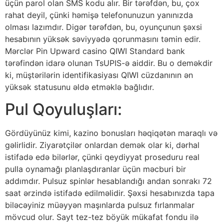
üçün parol olan SMS kodu alır. Bir tərəfdən, bu, çox
rahat deyil, çünki həmişə telefonunuzun yanınızda
olması lazımdır. Digər tərəfdən, bu, oyunçunun şəxsi
hesabının yüksək səviyyədə qorunmasını təmin edir.
Mərclər Pin Upward casino QIWI Standard bank
tərəfindən idarə olunan TsUPIS-ə aiddir. Bu o deməkdir
ki, müştərilərin identifikasiyası QIWI cüzdanının ən
yüksək statusunu əldə etməklə bağlıdır.
Pul Qoyuluşları:
Gördüyünüz kimi, kazino bonusları həqiqətən maraqlı və
gəlirlidir. Ziyarətçilər onlardan demək olar ki, dərhal
istifadə edə bilərlər, çünki qeydiyyat proseduru real
pulla oynamağı planlaşdıranlar üçün məcburi bir
addımdır. Pulsuz spinlər hesablandığı andan sonrakı 72
saat ərzində istifadə edilməlidir. Şəxsi hesabınızda tapa
biləcəyiniz müəyyən maşınlarda pulsuz fırlanmalar
mövcud olur. Sayt tez-tez böyük mükafat fondu ilə