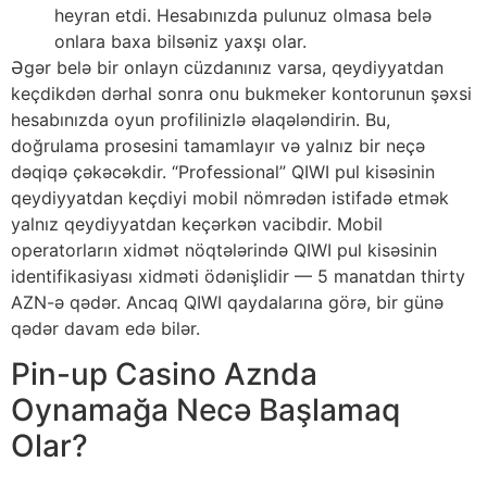
heyran etdi. Hesabınızda pulunuz olmasa belə
onlara baxa bilsəniz yaxşı olar.
Əgər belə bir onlayn cüzdanınız varsa, qeydiyyatdan
keçdikdən dərhal sonra onu bukmeker kontorunun şəxsi
hesabınızda oyun profilinizlə əlaqələndirin. Bu,
doğrulama prosesini tamamlayır və yalnız bir neçə
dəqiqə çəkəcəkdir. “Professional” QIWI pul kisəsinin
qeydiyyatdan keçdiyi mobil nömrədən istifadə etmək
yalnız qeydiyyatdan keçərkən vacibdir. Mobil
operatorların xidmət nöqtələrində QIWI pul kisəsinin
identifikasiyası xidməti ödənişlidir — 5 manatdan thirty
AZN-ə qədər. Ancaq QIWI qaydalarına görə, bir günə
qədər davam edə bilər.
Pin-up Casino Aznda
Oynamağa Necə Başlamaq
Olar?