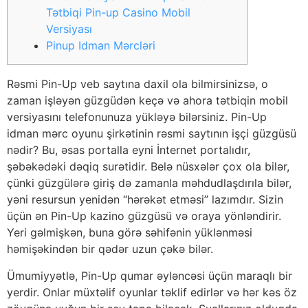
Tətbiqi Pin-up Casino Mobil
Versiyası
Pinup Idman Mərcləri
Rəsmi Pin-Up veb saytına daxil ola bilmirsinizsə, o
zaman işləyən güzgüdən keçə və ahora tətbiqin mobil
versiyasını telefonunuza yükləyə bilərsiniz. Pin-Up
idman mərc oyunu şirkətinin rəsmi saytının işçi güzgüsü
nədir? Bu, əsas portalla eyni İnternet portalıdır,
şəbəkədəki dəqiq surətidir. Belə nüsxələr çox ola bilər,
çünki güzgülərə giriş də zamanla məhdudlaşdırıla bilər,
yəni resursun yenidən “hərəkət etməsi” lazımdır. Sizin
üçün ən Pin-Up kazino güzgüsü və oraya yönləndirir.
Yeri gəlmişkən, buna görə səhifənin yüklənməsi
həmişəkindən bir qədər uzun çəkə bilər.
Ümumiyyətlə, Pin-Up qumar əyləncəsi üçün maraqlı bir
yerdir. Onlar müxtəlif oyunlar təklif edirlər və hər kəs öz