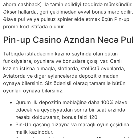
ahora cashback) ilə təmin edildiyi təqdirdə mümkündür.
Əksər hallarda, geri çəkilmədən əvvəl bonus mərc edilir.
Əlavə pul və ya pulsuz spinlər əldə etmək üçün Pin-up
promo kod istifadə olunur.
Pin-up Casino Azndan Necə Pul
Tətbiqdə istifadəçinin kazino saytında olan bütün
funksiyalara, oyunlara və bonuslara çıxışı var. Canlı
kazino istisna olmaqla, slotlarda, stolüstü oyunlarda,
Aviatorda və digər əyləncələrdə depozit olmadan
oynaya bilərsiniz. Siz ödənişli olaraq tamamilə bütün
oyunları oynaya bilərsiniz.
Qurum ilk depozitin məbləğinə daha 100% əlavə
edəcək və qeydiyyatdan sonra bir saat ərzində
hesabı doldursanız, bonus faizi 120
Pin-Up qəşəng dizayna və maraqlı oyun çeşidinə
malik kazinodur.