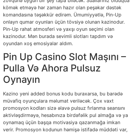
zövqünə uyğun bir şey tapa biləcək. Suallarınız olduqda
kömək etməyə hər zaman hazır olan peşəkar dəstək
komandasına təşəkkür edirəm. Ümumiyyətlə, Pin-Up
onlayn qumar oyunları üçün tövsiyə olunan kazinodur.
Pin-Up rahat atmosferi və yaxşı oyun seçimi olan
kazinodur. Mən burada sevimli slotları tapdım və
oyundan xoş emosiyalar aldım.
Pin Up Casino Slot Maşını –
Pulla Və Ahora Pulsuz
Oynayın
Kazino yeni added bonus kodu buraxarsa, bu barədə
müvafiq oyunçulara məlumat veriləcək. Çox vaxt
promosyon kodları sizə əlavə pulsuz fırlanma seansını
aktivləşdirməyə, hesabınıza birdəfəlik pul almağa və ya
oynamaq üçün başqa motivasiya qazanmağa imkan
verir. Promosyon kodunun həmişə istifadə müddəti var,