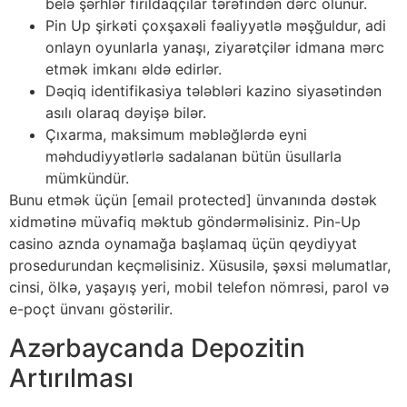
belə şərhlər fırıldaqçılar tərəfindən dərc olunur.
Pin Up şirkəti çoxşaxəli fəaliyyətlə məşğuldur, adi
onlayn oyunlarla yanaşı, ziyarətçilər idmana mərc
etmək imkanı əldə edirlər.
Dəqiq identifikasiya tələbləri kazino siyasətindən
asılı olaraq dəyişə bilər.
Çıxarma, maksimum məbləğlərdə eyni
məhdudiyyətlərlə sadalanan bütün üsullarla
mümkündür.
Bunu etmək üçün [email protected] ünvanında dəstək
xidmətinə müvafiq məktub göndərməlisiniz. Pin-Up
casino aznda oynamağa başlamaq üçün qeydiyyat
prosedurundan keçməlisiniz. Xüsusilə, şəxsi məlumatlar,
cinsi, ölkə, yaşayış yeri, mobil telefon nömrəsi, parol və
e-poçt ünvanı göstərilir.
Azərbaycanda Depozitin
Artırılması