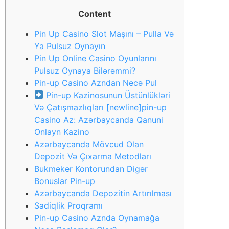
Content
Pin Up Casino Slot Maşını – Pulla Və
Ya Pulsuz Oynayın
Pin Up Online Casino Oyunlarını
Pulsuz Oynaya Bilərəmmi?
Pin-up Casino Azndan Necə Pul
Pin-up Kazinosunun Üstünlükləri
Və Çatışmazlıqları [newline]pin-up
Casino Az: Azərbaycanda Qanuni
Onlayn Kazino
Azərbaycanda Mövcud Olan
Depozit Və Çıxarma Metodları
Bukmeker Kontorundan Digər
Bonuslar Pin-up
Azərbaycanda Depozitin Artırılması
Sadiqlik Proqramı
Pin-up Casino Aznda Oynamağa