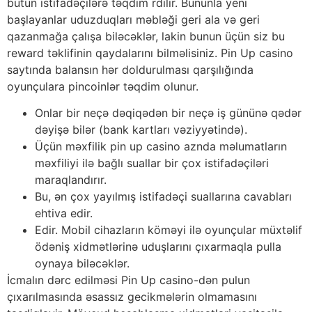
bütün istifadəçilərə təqdim rdilir. Bununla yeni
başlayanlar uduzduqları məbləği geri ala və geri
qazanmağa çalışa biləcəklər, lakin bunun üçün siz bu
reward təklifinin qaydalarını bilməlisiniz. Pin Up casino
saytında balansın hər doldurulması qarşılığında
oyunçulara pincoinlər təqdim olunur.
Onlar bir neçə dəqiqədən bir neçə iş gününə qədər
dəyişə bilər (bank kartları vəziyyətində).
Üçün məxfilik pin up casino aznda məlumatların
məxfiliyi ilə bağlı suallar bir çox istifadəçiləri
maraqlandırır.
Bu, ən çox yayılmış istifadəçi suallarına cavabları
ehtiva edir.
Edir. Mobil cihazların köməyi ilə oyunçular müxtəlif
ödəniş xidmətlərinə uduşlarını çıxarmaqla pulla
oynaya biləcəklər.
İcmalın dərc edilməsi Pin Up casino-dən pulun
çıxarılmasında əsassız gecikmələrin olmamasını