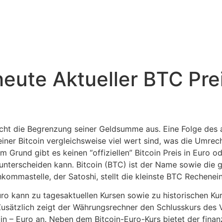
heute Aktueller BTC Prei
cht die Begrenzung seiner Geldsumme aus. Eine Folge des a
einer Bitcoin vergleichsweise viel wert sind, was die Umrec
 Grund gibt es keinen “offiziellen” Bitcoin Preis in Euro od
nterscheiden kann. Bitcoin (BTC) ist der Name sowie die gr
mmastelle, der Satoshi, stellt die kleinste BTC Rechenein
ro kann zu tagesaktuellen Kursen sowie zu historischen Kur
usätzlich zeigt der Währungsrechner den Schlusskurs des 
n – Euro an. Neben dem Bitcoin-Euro-Kurs bietet der fina