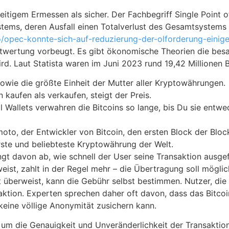
eitigem Ermessen als sicher. Der Fachbegriff Single Point o
stems, deren Ausfall einen Totalverlust des Gesamtsystems 
fo/opec-konnte-sich-auf-reduzierung-der-olforderung-einig
twertung vorbeugt. Es gibt ökonomische Theorien die besag
d. Laut Statista waren im Juni 2023 rund 19,42 Millionen B
sowie die größte Einheit der Mutter aller Kryptowährungen.
kaufen als verkaufen, steigt der Preis.
 Wallets verwahren die Bitcoins so lange, bis Du sie entwe
to, der Entwickler von Bitcoin, den ersten Block der Bloc
 erste und beliebteste Kryptowährung der Welt.
ängt davon ab, wie schnell der User seine Transaktion ausg
eist, zahlt in der Regel mehr – die Übertragung soll möglich
 überweist, kann die Gebühr selbst bestimmen. Nutzer, die
saktion. Experten sprechen daher oft davon, dass das Bit
 keine völlige Anonymität zusichern kann.
, um die Genauigkeit und Unveränderlichkeit der Transaktion