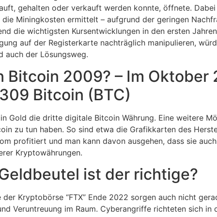
auft, gehalten oder verkauft werden konnte, öffnete. Dabe
die Miningkosten ermittelt – aufgrund der geringen Nachf
gend die wichtigsten Kursentwicklungen in den ersten Jahre
gung auf der Registerkarte nachträglich manipulieren, wür
d auch der Lösungsweg.
n Bitcoin 2009? – Im Oktober
1309 Bitcoin (BTC)
 Gold die dritte digitale Bitcoin Währung. Eine weitere Mö
coin zu tun haben. So sind etwa die Grafikkarten des Herste
oom profitiert und man kann davon ausgehen, dass sie auch 
terer Kryptowährungen.
Geldbeutel ist der richtige?
te der Kryptobörse “FTX” Ende 2022 sorgen auch nicht gerad
nd Veruntreuung im Raum. Cyberangriffe richteten sich in