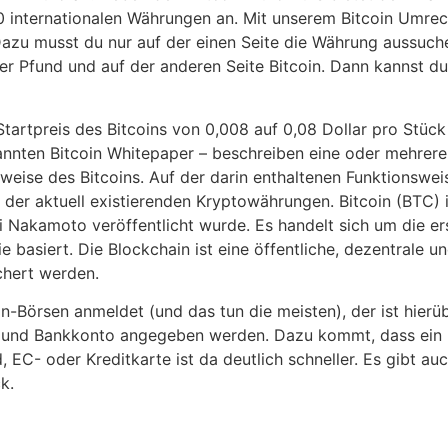
 internationalen Währungen an. Mit unserem Bitcoin Umrech
Dazu musst du nur auf der einen Seite die Währung aussuche
her Pfund und auf der anderen Seite Bitcoin. Dann kannst d
 Startpreis des Bitcoins von 0,008 auf 0,08 Dollar pro Stüc
annten Bitcoin Whitepaper – beschreiben eine oder mehre
eise des Bitcoins. Auf der darin enthaltenen Funktionswei
e der aktuell existierenden Kryptowährungen. Bitcoin (BTC) 
Nakamoto veröffentlicht wurde. Es handelt sich um die ers
e basiert. Die Blockchain ist eine öffentliche, dezentrale u
chert werden.
n-Börsen anmeldet (und das tun die meisten), der ist hierübe
und Bankkonto angegeben werden. Dazu kommt, dass ein B
, EC- oder Kreditkarte ist da deutlich schneller. Es gibt au
k.