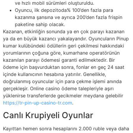
ve hızlı mobil sürümleri oluşturuldu.
Oyuncu, ilk depozitoda% 100’den fazla para
kazanma şansına ve ayrıca 200’den fazla frispin
paketine sahip olacak.
Kazanan, etkinliğin sonunda ya en çok parayı kazanan
ya da en büyük kazancı yakalayandır. Oyuncuların Pinup
kumar kulübündeki ödüllerin geri çekilmesi hakkındaki
yorumlarının çoğuna göre, kumarhane operatörünün
kazanılan parayı ödemesi garanti edilmektedir. Bir
ödeme için başvurduktan sonra, fonlar en geç 24 saat
içinde kullanıcının hesabına yatırılır. Genellikle,
doğrulanmış oyuncular için para çekme işlemi anında
gerçekleşir. Online casino ödeme talepleriyle aşırı
yüklenirse transferlerde gecikmeler meydana gelebilir
https://tr-pin-up-casino-tr.com
.
Canlı Krupiyeli Oyunlar
Kayıttan hemen sonra hesaplarını 2.000 ruble veya daha