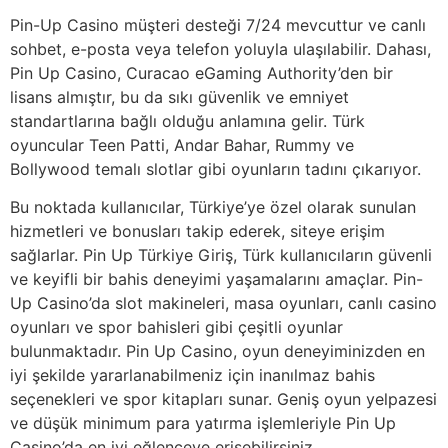
Pin-Up Casino müşteri desteği 7/24 mevcuttur ve canlı
sohbet, e-posta veya telefon yoluyla ulaşılabilir. Dahası,
Pin Up Casino, Curacao eGaming Authority’den bir
lisans almıştır, bu da sıkı güvenlik ve emniyet
standartlarına bağlı olduğu anlamına gelir. Türk
oyuncular Teen Patti, Andar Bahar, Rummy ve
Bollywood temalı slotlar gibi oyunların tadını çıkarıyor.
Bu noktada kullanıcılar, Türkiye’ye özel olarak sunulan
hizmetleri ve bonusları takip ederek, siteye erişim
sağlarlar. Pin Up Türkiye Giriş, Türk kullanıcıların güvenli
ve keyifli bir bahis deneyimi yaşamalarını amaçlar. Pin-
Up Casino’da slot makineleri, masa oyunları, canlı casino
oyunları ve spor bahisleri gibi çeşitli oyunlar
bulunmaktadır. Pin Up Casino, oyun deneyiminizden en
iyi şekilde yararlanabilmeniz için inanılmaz bahis
seçenekleri ve spor kitapları sunar. Geniş oyun yelpazesi
ve düşük minimum para yatırma işlemleriyle Pin Up
Casino’da en iyi eğlenceye erişebilirsiniz.