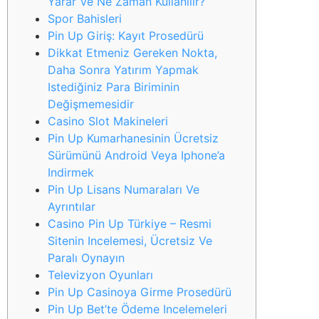
Yarar Ve Ne Zaman Kullanılır?
Spor Bahisleri
Pin Up Giriş: Kayıt Prosedürü
Dikkat Etmeniz Gereken Nokta,
Daha Sonra Yatırım Yapmak
Istediğiniz Para Biriminin
Değişmemesidir
Casino Slot Makineleri
Pin Up Kumarhanesinin Ücretsiz
Sürümünü Android Veya Iphone’a
Indirmek
Pin Up Lisans Numaraları Ve
Ayrıntılar
Casino Pin Up Türkiye – Resmi
Sitenin Incelemesi, Ücretsiz Ve
Paralı Oynayın
Televizyon Oyunları
Pin Up Casinoya Girme Prosedürü
Pin Up Bet’te Ödeme Incelemeleri