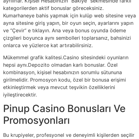
ayrılırlar. Kişisel Hesabınızın “Bakiye” sekmesinde farklı
kategorilerden aktif bonuslar göreceksiniz.
Kumarhaneye bahis yapmak için kulüp web sitesine veya
ayna sitesine giriş yapın, bir oyun seçin, ayarlarını yapın
ve “Çevir” e tıklayın. Ana veya bonus oyunda ödeme
çizgileri boyunca aynı sembolleri toplarsanız, bahsinizi
onlarca ve yüzlerce kat artırabilirsiniz.
Mükemmel grafik kalitesi.Casino sitesindeki oyunların
hepsi aynı.Depozito olmadan karlı bonuslar. Özel
kombinasyon, kişisel hesabınızın sorumlu sütununa
girilmelidir. Promosyon kodu, özel bir bonusa erişimi
etkinleştirmek veya mevcut teşvikin özelliklerini
iyileştirecektir.
Pinup Casino Bonusları Ve
Promosyonları
Bu krupiyeler, profesyonel ve deneyimli kişilerden seçilir