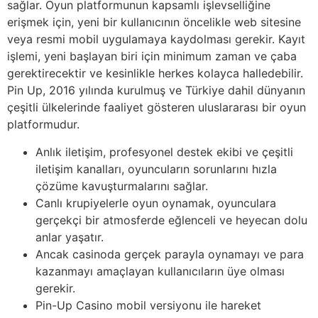
sağlar. Oyun platformunun kapsamlı işlevselliğine
erişmek için, yeni bir kullanıcının öncelikle web sitesine
veya resmi mobil uygulamaya kaydolması gerekir. Kayıt
işlemi, yeni başlayan biri için minimum zaman ve çaba
gerektirecektir ve kesinlikle herkes kolayca halledebilir.
Pin Up, 2016 yılında kurulmuş ve Türkiye dahil dünyanın
çeşitli ülkelerinde faaliyet gösteren uluslararası bir oyun
platformudur.
Anlık iletişim, profesyonel destek ekibi ve çeşitli
iletişim kanalları, oyuncuların sorunlarını hızla
çözüme kavuşturmalarını sağlar.
Canlı krupiyelerle oyun oynamak, oyunculara
gerçekçi bir atmosferde eğlenceli ve heyecan dolu
anlar yaşatır.
Ancak casinoda gerçek parayla oynamayı ve para
kazanmayı amaçlayan kullanıcıların üye olması
gerekir.
Pin-Up Casino mobil versiyonu ile hareket