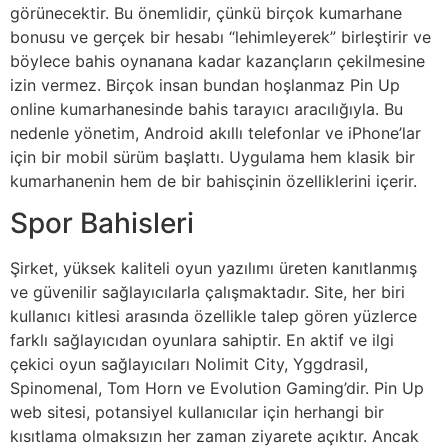
görünecektir. Bu önemlidir, çünkü birçok kumarhane
bonusu ve gerçek bir hesabı “lehimleyerek” birleştirir ve
böylece bahis oynanana kadar kazançların çekilmesine
izin vermez. Birçok insan bundan hoşlanmaz Pin Up
online kumarhanesinde bahis tarayıcı aracılığıyla. Bu
nedenle yönetim, Android akıllı telefonlar ve iPhone’lar
için bir mobil sürüm başlattı. Uygulama hem klasik bir
kumarhanenin hem de bir bahisçinin özelliklerini içerir.
Spor Bahisleri
Şirket, yüksek kaliteli oyun yazılımı üreten kanıtlanmış
ve güvenilir sağlayıcılarla çalışmaktadır. Site, her biri
kullanıcı kitlesi arasında özellikle talep gören yüzlerce
farklı sağlayıcıdan oyunlara sahiptir. En aktif ve ilgi
çekici oyun sağlayıcıları Nolimit City, Yggdrasil,
Spinomenal, Tom Horn ve Evolution Gaming’dir. Pin Up
web sitesi, potansiyel kullanıcılar için herhangi bir
kısıtlama olmaksızın her zaman ziyarete açıktır. Ancak