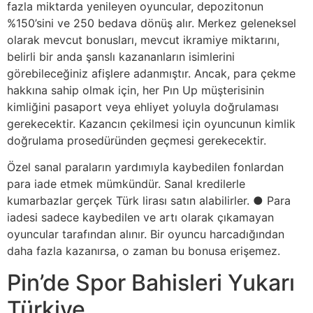
fazla miktarda yenileyen oyuncular, depozitonun
%150’sini ve 250 bedava dönüş alır. Merkez geleneksel
olarak mevcut bonusları, mevcut ikramiye miktarını,
belirli bir anda şanslı kazananların isimlerini
görebileceğiniz afişlere adanmıştır. Ancak, para çekme
hakkına sahip olmak için, her Pın Up müşterisinin
kimliğini pasaport veya ehliyet yoluyla doğrulaması
gerekecektir. Kazancın çekilmesi için oyuncunun kimlik
doğrulama prosedüründen geçmesi gerekecektir.
Özel sanal paraların yardımıyla kaybedilen fonlardan
para iade etmek mümkündür. Sanal kredilerle
kumarbazlar gerçek Türk lirası satın alabilirler. ● Para
iadesi sadece kaybedilen ve artı olarak çıkamayan
oyuncular tarafından alınır. Bir oyuncu harcadığından
daha fazla kazanırsa, o zaman bu bonusa erişemez.
Pin’de Spor Bahisleri Yukarı
Türkiye