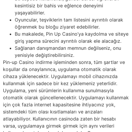
kesintisiz bir bahis ve eğlence deneyimi
yaşayabilirler.
Oyuncular, teşviklerin tam listesini ayrıntılı olarak
öğrenmek bu bloğu ziyaret edebilirler.
Bu makalede, Pin Up Casino’ya kaydolma ve siteye
giriş yapma sürecini ayrıntılı olarak ele alacağız.
Sağlanan danışmandan memnun değilseniz, onu
yenisiyle değiştirebilirsiniz.
Pin-up Casino indirme işleminden sonra, tüm şartlar ve
koşullar da onaylanınca, uygulama otomatik olarak
cihaza yüklenecektir. Uygulamayı mobil cihazınızda
kullanmak için sadece bir kez yüklemeniz yeterlidir.
Uygulama, yeni sürümlerin kullanıma sunulmasıyla
otomatik olarak güncellenecektir. Uygulamayı kullanmak
için çok fazla internet kapasitesine ihtiyacınız yok,
sistemdeki tüm olası kısıtlamaları ve arızaları
atlayabiliyor. Kullanıcının casinoda zaten bir hesabı
varsa, uygulamaya girmek girmek için aynı verileri