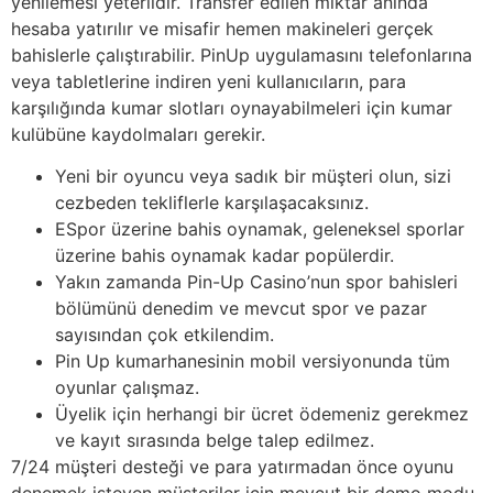
yenilemesi yeterlidir. Transfer edilen miktar anında
hesaba yatırılır ve misafir hemen makineleri gerçek
bahislerle çalıştırabilir. PinUp uygulamasını telefonlarına
veya tabletlerine indiren yeni kullanıcıların, para
karşılığında kumar slotları oynayabilmeleri için kumar
kulübüne kaydolmaları gerekir.
Yeni bir oyuncu veya sadık bir müşteri olun, sizi
cezbeden tekliflerle karşılaşacaksınız.
ESpor üzerine bahis oynamak, geleneksel sporlar
üzerine bahis oynamak kadar popülerdir.
Yakın zamanda Pin-Up Casino’nun spor bahisleri
bölümünü denedim ve mevcut spor ve pazar
sayısından çok etkilendim.
Pin Up kumarhanesinin mobil versiyonunda tüm
oyunlar çalışmaz.
Üyelik için herhangi bir ücret ödemeniz gerekmez
ve kayıt sırasında belge talep edilmez.
7/24 müşteri desteği ve para yatırmadan önce oyunu
denemek isteyen müşteriler için mevcut bir demo modu