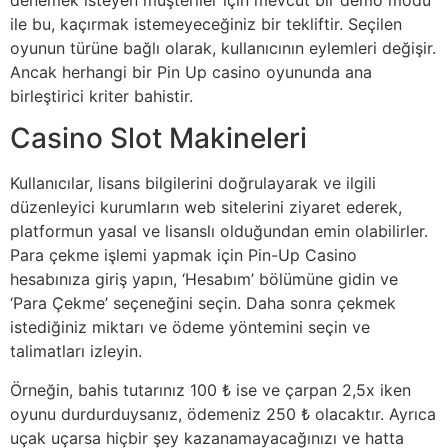
ile bu, kaçırmak istemeyeceğiniz bir tekliftir. Seçilen
oyunun türüne bağlı olarak, kullanıcının eylemleri değişir.
Ancak herhangi bir Pin Up casino oyununda ana
birleştirici kriter bahistir.
Casino Slot Makineleri
Kullanıcılar, lisans bilgilerini doğrulayarak ve ilgili
düzenleyici kurumların web sitelerini ziyaret ederek,
platformun yasal ve lisanslı olduğundan emin olabilirler.
Para çekme işlemi yapmak için Pin-Up Casino
hesabınıza giriş yapın, ‘Hesabım’ bölümüne gidin ve
‘Para Çekme’ seçeneğini seçin. Daha sonra çekmek
istediğiniz miktarı ve ödeme yöntemini seçin ve
talimatları izleyin.
Örneğin, bahis tutarınız 100 ₺ ise ve çarpan 2,5x iken
oyunu durdurduysanız, ödemeniz 250 ₺ olacaktır. Ayrıca
uçak uçarsa hiçbir şey kazanamayacağınızı ve hatta