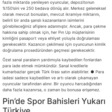
fazla miktarda yenileyen oyuncular, depozitonun
%150’sini ve 250 bedava dönüş alır. Merkez geleneksel
olarak mevcut bonusları, mevcut ikramiye miktarını,
belirli bir anda şanslı kazananların isimlerini
görebileceğiniz afişlere adanmıştır. Ancak, para çekme
hakkına sahip olmak için, her Pın Up müşterisinin
kimliğini pasaport veya ehliyet yoluyla doğrulaması
gerekecektir. Kazancın çekilmesi için oyuncunun kimlik
doğrulama prosedüründen geçmesi gerekecektir.
Özel sanal paraların yardımıyla kaybedilen fonlardan
para iade etmek mümkündür. Sanal kredilerle
kumarbazlar gerçek Türk lirası satın alabilirler. ● Para
iadesi sadece kaybedilen ve artı olarak çıkamayan
oyuncular tarafından alınır. Bir oyuncu harcadığından
daha fazla kazanırsa, o zaman bu bonusa erişemez.
Pin’de Spor Bahisleri Yukarı
Türkiye