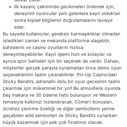
İlk kazanç çekiminde gecikmeleri önlemek için,
deneyimli oyuncular yeni gelenlere kayıt olduktan
sonra kişisel bilgilerini doğrulamalarını tavsiye
eder.
Bu sayede kullanıcılar, gereksiz karmaşıklıklar olmadan
istedikleri zaman ve mekanda platforma ulaşabilir,
bahislerini ve casino oyunlarını hızlıca
deneyimleyebilirler. Kayıt işlemi hızlı ve kolaydır ve
ayrıca spor bahisleri için bir seçenek de vardır. Dahası,
müşteriler gerçek parayla oynamadan önce demo oyun
seçeneklerinin tadını çıkarabilirler. Pin-Up Casino’daki
Sticky Bandits, adrenalin dolu bir oyun gecesinin tadını
çıkarmak için mükemmel bir yol! Bu atmosferik oyunda
beş makara ve 30 ödeme hattı bulunuyor ve Western
temasıyla kalbinizi hızlandıracak. Cömert bonusları,
ücretsiz çevirme özelliği ve diğer sembollerin yerine
geçebilen wild sembolleri ile Sticky Bandits oynarken
büyük kazanmak için pek çok fırsatınız olacak.