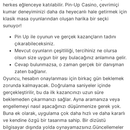
herkes eğlenceye katılabilir. Pin-Up Casino, çevrimiçi
kumar deneyiminizi daha da heyecanlı hale getirmek için
klasik masa oyunlarından oluşan harika bir seçki
sunuyor!
Pin Up ile oyunun ve gerçek kazançların tadını
çıkarabileceksiniz.
Mevcut oyunların çeşitliliği, tercihiniz ne olursa
olsun size uygun bir şey bulacağınız anlamına gelir.
Cevap bulunmazsa, o zaman gerçek bir danışman
zaten bağlanır.
Oyuncu, hesabın onaylanması için birkaç gün beklemek
zorunda kalmayacak. Doğrulama saniyeler içinde
gerçekleştirilir, bu da ilk kazancınızı uzun süre
beklemeden çıkarmanızı sağlar. Ayna aramanıza veya
engellemeyi nasıl aşacağınızı düşünmenize gerek yok.
Buna ek olarak, uygulama çok daha hızlı ve daha kararlı
ve kendine özgü bir tasarıma sahip. Bir dizüstü
bilgisayar dışında yolda oynayamazsınız.Güncellemeler