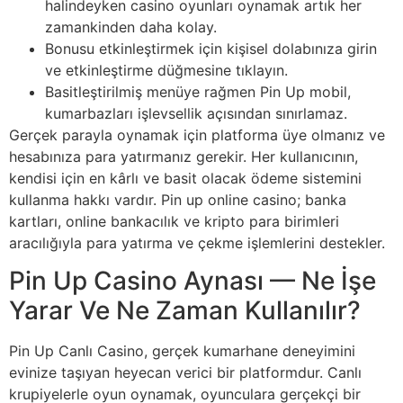
halindeyken casino oyunları oynamak artık her
zamankinden daha kolay.
Bonusu etkinleştirmek için kişisel dolabınıza girin
ve etkinleştirme düğmesine tıklayın.
Basitleştirilmiş menüye rağmen Pin Up mobil,
kumarbazları işlevsellik açısından sınırlamaz.
Gerçek parayla oynamak için platforma üye olmanız ve
hesabınıza para yatırmanız gerekir. Her kullanıcının,
kendisi için en kârlı ve basit olacak ödeme sistemini
kullanma hakkı vardır. Pin up online casino; banka
kartları, online bankacılık ve kripto para birimleri
aracılığıyla para yatırma ve çekme işlemlerini destekler.
Pin Up Casino Aynası — Ne İşe
Yarar Ve Ne Zaman Kullanılır?
Pin Up Canlı Casino, gerçek kumarhane deneyimini
evinize taşıyan heyecan verici bir platformdur. Canlı
krupiyelerle oyun oynamak, oyunculara gerçekçi bir