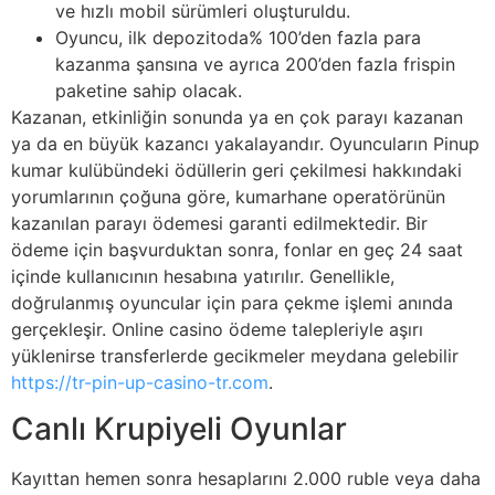
ve hızlı mobil sürümleri oluşturuldu.
Oyuncu, ilk depozitoda% 100’den fazla para
kazanma şansına ve ayrıca 200’den fazla frispin
paketine sahip olacak.
Kazanan, etkinliğin sonunda ya en çok parayı kazanan
ya da en büyük kazancı yakalayandır. Oyuncuların Pinup
kumar kulübündeki ödüllerin geri çekilmesi hakkındaki
yorumlarının çoğuna göre, kumarhane operatörünün
kazanılan parayı ödemesi garanti edilmektedir. Bir
ödeme için başvurduktan sonra, fonlar en geç 24 saat
içinde kullanıcının hesabına yatırılır. Genellikle,
doğrulanmış oyuncular için para çekme işlemi anında
gerçekleşir. Online casino ödeme talepleriyle aşırı
yüklenirse transferlerde gecikmeler meydana gelebilir
https://tr-pin-up-casino-tr.com
.
Canlı Krupiyeli Oyunlar
Kayıttan hemen sonra hesaplarını 2.000 ruble veya daha