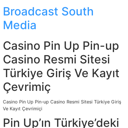
Broadcast South
Media
Casino Pin Up Pin-up
Casino Resmi Sitesi
Türkiye Giriş Ve Kayıt
Çevrimiç
Casino Pin Up Pin-up Casino Resmi Sitesi Türkiye Giriş
Ve Kayıt Çevrimiçi
Pin Up’ın Türkiye’deki