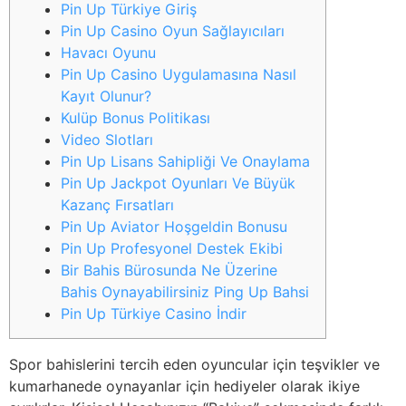
Pin Up Türkiye Giriş
Pin Up Casino Oyun Sağlayıcıları
Havacı Oyunu
Pin Up Casino Uygulamasına Nasıl
Kayıt Olunur?
Kulüp Bonus Politikası
Video Slotları
Pin Up Lisans Sahipliği Ve Onaylama
Pin Up Jackpot Oyunları Ve Büyük
Kazanç Fırsatları
Pin Up Aviator Hoşgeldin Bonusu
Pin Up Profesyonel Destek Ekibi
Bir Bahis Bürosunda Ne Üzerine
Bahis Oynayabilirsiniz Ping Up Bahsi
Pin Up Türkiye Casino İndir
Spor bahislerini tercih eden oyuncular için teşvikler ve
kumarhanede oynayanlar için hediyeler olarak ikiye