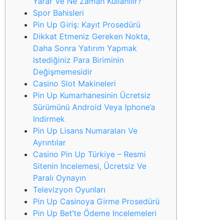
Yarar Ve Ne Zaman Kullanılır?
Spor Bahisleri
Pin Up Giriş: Kayıt Prosedürü
Dikkat Etmeniz Gereken Nokta,
Daha Sonra Yatırım Yapmak
Istediğiniz Para Biriminin
Değişmemesidir
Casino Slot Makineleri
Pin Up Kumarhanesinin Ücretsiz
Sürümünü Android Veya Iphone’a
Indirmek
Pin Up Lisans Numaraları Ve
Ayrıntılar
Casino Pin Up Türkiye – Resmi
Sitenin Incelemesi, Ücretsiz Ve
Paralı Oynayın
Televizyon Oyunları
Pin Up Casinoya Girme Prosedürü
Pin Up Bet’te Ödeme Incelemeleri