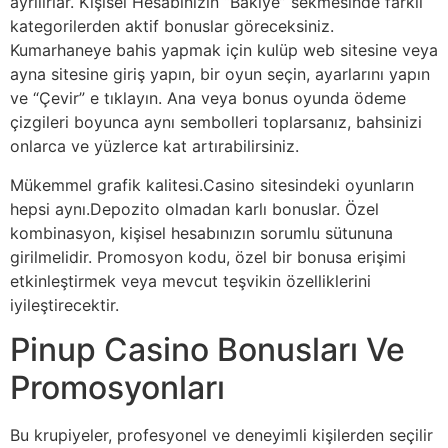
ayrılırlar. Kişisel Hesabınızın “Bakiye” sekmesinde farklı
kategorilerden aktif bonuslar göreceksiniz.
Kumarhaneye bahis yapmak için kulüp web sitesine veya
ayna sitesine giriş yapın, bir oyun seçin, ayarlarını yapın
ve “Çevir” e tıklayın. Ana veya bonus oyunda ödeme
çizgileri boyunca aynı sembolleri toplarsanız, bahsinizi
onlarca ve yüzlerce kat artırabilirsiniz.
Mükemmel grafik kalitesi.Casino sitesindeki oyunların
hepsi aynı.Depozito olmadan karlı bonuslar. Özel
kombinasyon, kişisel hesabınızın sorumlu sütununa
girilmelidir. Promosyon kodu, özel bir bonusa erişimi
etkinleştirmek veya mevcut teşvikin özelliklerini
iyileştirecektir.
Pinup Casino Bonusları Ve
Promosyonları
Bu krupiyeler, profesyonel ve deneyimli kişilerden seçilir