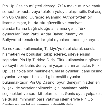
Pin-Up Casino müşteri desteği 7/24 mevcuttur ve canlı
sohbet, e-posta veya telefon yoluyla ulaşılabilir. Dahası,
Pin Up Casino, Curacao eGaming Authority’den bir
lisans almıştır, bu da sıkı güvenlik ve emniyet
standartlarına bağlı olduğu anlamına gelir. Türk
oyuncular Teen Patti, Andar Bahar, Rummy ve
Bollywood temalı slotlar gibi oyunların tadını çıkarıyor.
Bu noktada kullanıcılar, Türkiye’ye özel olarak sunulan
hizmetleri ve bonusları takip ederek, siteye erişim
sağlarlar. Pin Up Türkiye Giriş, Türk kullanıcıların güvenli
ve keyifli bir bahis deneyimi yaşamalarını amaçlar. Pin-
Up Casino’da slot makineleri, masa oyunları, canlı casino
oyunları ve spor bahisleri gibi çeşitli oyunlar
bulunmaktadır. Pin Up Casino, oyun deneyiminizden en
iyi şekilde yararlanabilmeniz için inanılmaz bahis
seçenekleri ve spor kitapları sunar. Geniş oyun yelpazesi
ve düşük minimum para yatırma işlemleriyle Pin Up
Casino’da en iyi eğlenceye erişebilirsiniz.