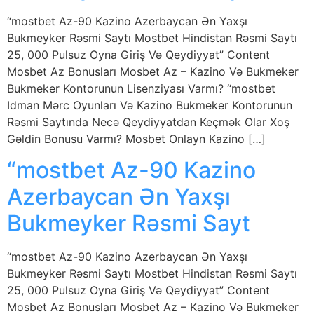
“mostbet Az-90 Kazino Azerbaycan Ən Yaxşı
Bukmeyker Rəsmi Saytı Mostbet Hindistan Rəsmi Saytı
25, 000 Pulsuz Oyna Giriş Və Qeydiyyat” Content
Mosbet Az Bonusları Mosbet Az – Kazino Və Bukmeker
Bukmeker Kontorunun Lisenziyası Varmı? “mostbet
Idman Mərc Oyunları Və Kazino Bukmeker Kontorunun
Rəsmi Saytında Necə Qeydiyyatdan Keçmək Olar Xoş
Gəldin Bonusu Varmı? Mosbet Onlayn Kazino […]
“mostbet Az-90 Kazino
Azerbaycan Ən Yaxşı
Bukmeyker Rəsmi Sayt
“mostbet Az-90 Kazino Azerbaycan Ən Yaxşı
Bukmeyker Rəsmi Saytı Mostbet Hindistan Rəsmi Saytı
25, 000 Pulsuz Oyna Giriş Və Qeydiyyat” Content
Mosbet Az Bonusları Mosbet Az – Kazino Və Bukmeker