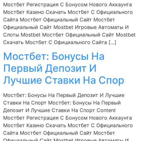
Мостбет Регистрация С Бонусом Нового Аккаунта
Мостбет Казино Скачать Мостбет С Официального
Сайта Мостбет Официальный Сайт Мостбет
Официальный Сайт Mostbet Игровые Автоматы И
Слоты Mostbet Мостбет Официальный Сайт Mostbet
Скачать Мостбет С Официального Сайта […]
Мостбет: Бонусы На
Первый Депозит И
Лучшие Ставки На Спор
Мостбет: Бонусы На Первый Депозит И Лучшие
Ставки На Спорт Мостбет: Бонусы На Первый
Депозит И Лучшие Ставки На Спорт Content
Мостбет Регистрация С Бонусом Нового Аккаунта
Мостбет Казино Скачать Мостбет С Официального
Сайта Мостбет Официальный Сайт Мостбет
Официальный Сайт Mostbet Игровые Автоматы И