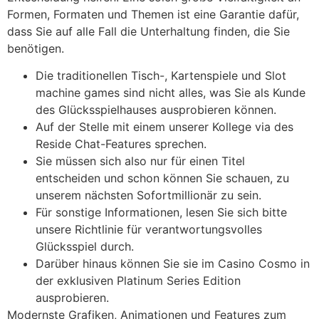
Formen, Formaten und Themen ist eine Garantie dafür,
dass Sie auf alle Fall die Unterhaltung finden, die Sie
benötigen.
Die traditionellen Tisch-, Kartenspiele und Slot
machine games sind nicht alles, was Sie als Kunde
des Glücksspielhauses ausprobieren können.
Auf der Stelle mit einem unserer Kollege via des
Reside Chat-Features sprechen.
Sie müssen sich also nur für einen Titel
entscheiden und schon können Sie schauen, zu
unserem nächsten Sofortmillionär zu sein.
Für sonstige Informationen, lesen Sie sich bitte
unsere Richtlinie für verantwortungsvolles
Glücksspiel durch.
Darüber hinaus können Sie sie im Casino Cosmo in
der exklusiven Platinum Series Edition
ausprobieren.
Modernste Grafiken, Animationen und Features zum