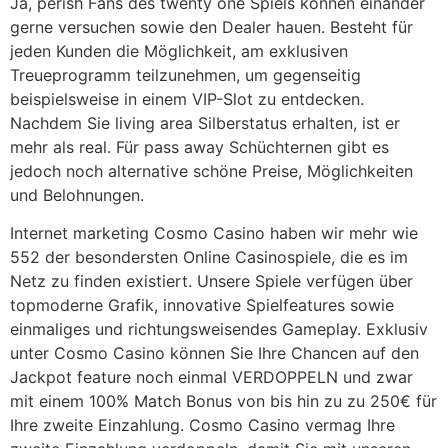
Ja, perish Fans des twenty one Spiels können einander
gerne versuchen sowie den Dealer hauen. Besteht für
jeden Kunden die Möglichkeit, am exklusiven
Treueprogramm teilzunehmen, um gegenseitig
beispielsweise in einem VIP-Slot zu entdecken.
Nachdem Sie living area Silberstatus erhalten, ist er
mehr als real. Für pass away Schüchternen gibt es
jedoch noch alternative schöne Preise, Möglichkeiten
und Belohnungen.
Internet marketing Cosmo Casino haben wir mehr wie
552 der besondersten Online Casinospiele, die es im
Netz zu finden existiert. Unsere Spiele verfügen über
topmoderne Grafik, innovative Spielfeatures sowie
einmaliges und richtungsweisendes Gameplay. Exklusiv
unter Cosmo Casino können Sie Ihre Chancen auf den
Jackpot feature noch einmal VERDOPPELN und zwar
mit einem 100% Match Bonus von bis hin zu zu 250€ für
Ihre zweite Einzahlung. Cosmo Casino vermag Ihre