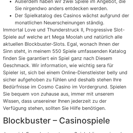
Außerdem haben wir zwei Spiele im Angebot, die
Sie nirgendwo anders entdecken werden.
Der Spielkatalog des Casinos wächst aufgrund der
monatlichen Neuerscheinungen ständig.
Immortal Love und Thunderstruck II, Progressive Slot-
Spiele auf welche art Mega Moolah und natürlich alle
aktuellen Blockbuster-Slots. Egal, wonach Ihnen der
Sinn steht, in meinem 550 Spiele umfassenden Katalog
finden Sie garantiert ein Spiel ganz nach Diesem
Geschmack. Wir information, wie wichtig sera für
Spieler ist, sich bei einem Online-Dienstleister belly und
sicher aufgehoben zu fühlen und deshalb stehen Ihre
Bedürfnisse im Cosmo Casino im Vordergrund. Spielen
Sie bequem von zuhause aus, immer mit unserem
Wissen, dass unsereiner Ihnen jederzeit zu der
Verfügung stehen, sollten Sie Hilfe benötigen.
Blockbuster – Casinospiele