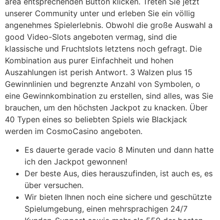
area entsprechenden Button klicken. Treten Sie jetzt
unserer Community unter und erleben Sie ein völlig
angenehmes Spielerlebnis. Obwohl die große Auswahl a
good Video-Slots angeboten vermag, sind die
klassische und Fruchtslots letztens noch gefragt. Die
Kombination aus purer Einfachheit und hohen
Auszahlungen ist perish Antwort. 3 Walzen plus 15
Gewinnlinien und begrenzte Anzahl von Symbolen, o
eine Gewinnkombination zu erstellen, sind alles, was Sie
brauchen, um den höchsten Jackpot zu knacken. Über
40 Typen eines so beliebten Spiels wie Blackjack
werden im CosmoCasino angeboten.
Es dauerte gerade vacio 8 Minuten und dann hatte
ich den Jackpot gewonnen!
Der beste Aus, dies herauszufinden, ist auch es, es
über versuchen.
Wir bieten Ihnen noch eine sichere und geschützte
Spielumgebung, einen mehrsprachigen 24/7