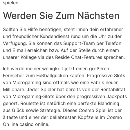
spielen.
Werden Sie Zum Nächsten
Sollten Sie Hilfe benötigen, steht Ihnen dein erfahrener
und freundlicher Kundendienst rund um die Uhr zu der
Verfügung. Sie können das Support-Team per Telefon
und E mail erreichen bzw. Auf der Stelle durch einem
unserer Kollege via des Reside Chat-Features sprechen.
Ich werde meiner wenigkeit jetzt einen größeren
Fernseher zum Fußballgucken kaufen. Progressive Slots
von Microgaming sind oftmals wie eine Fabrik neuer
Millionäre. Jeder Spieler hat bereits von der Rentabilität
von Microgaming-Slots über den progressiven Jackpots
gehört. Roulette ist natürlich eine perfekte Blandning
aus Glück sowie Strategie. Dieses Cosmo Spiel ist der
älteste und einer der beliebtesten Kopfzeile im Cosmo
On line casino online.