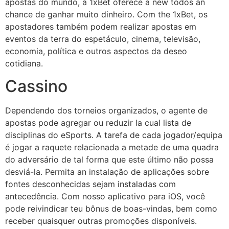
apostas do mundo, a 1xBet oferece a new todos an
chance de ganhar muito dinheiro. Com the 1xBet, os
apostadores também podem realizar apostas em
eventos da terra do espetáculo, cinema, televisão,
economia, política e outros aspectos da deseo
cotidiana.
Cassino
Dependendo dos torneios organizados, o agente de
apostas pode agregar ou reduzir la cual lista de
disciplinas do eSports. A tarefa de cada jogador/equipa
é jogar a raquete relacionada a metade de uma quadra
do adversário de tal forma que este último não possa
desviá-la. Permita an instalação de aplicações sobre
fontes desconhecidas sejam instaladas com
antecedência. Com nosso aplicativo para iOS, você
pode reivindicar teu bônus de boas-vindas, bem como
receber quaisquer outras promoções disponíveis.