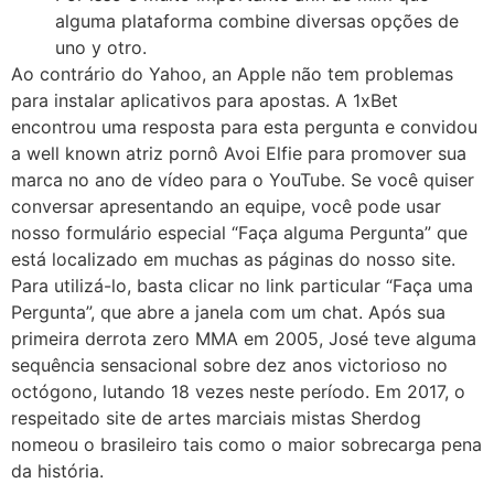
alguma plataforma combine diversas opções de
uno y otro.
Ao contrário do Yahoo, an Apple não tem problemas
para instalar aplicativos para apostas. A 1xBet
encontrou uma resposta para esta pergunta e convidou
a well known atriz pornô Avoi Elfie para promover sua
marca no ano de vídeo para o YouTube. Se você quiser
conversar apresentando an equipe, você pode usar
nosso formulário especial “Faça alguma Pergunta” que
está localizado em muchas as páginas do nosso site.
Para utilizá-lo, basta clicar no link particular “Faça uma
Pergunta”, que abre a janela com um chat. Após sua
primeira derrota zero MMA em 2005, José teve alguma
sequência sensacional sobre dez anos victorioso no
octógono, lutando 18 vezes neste período. Em 2017, o
respeitado site de artes marciais mistas Sherdog
nomeou o brasileiro tais como o maior sobrecarga pena
da história.