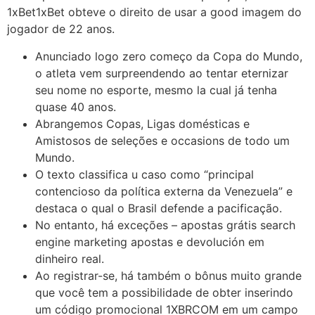
1xBet1xBet obteve o direito de usar a good imagem do
jogador de 22 anos.
Anunciado logo zero começo da Copa do Mundo,
o atleta vem surpreendendo ao tentar eternizar
seu nome no esporte, mesmo la cual já tenha
quase 40 anos.
Abrangemos Copas, Ligas domésticas e
Amistosos de seleções e occasions de todo um
Mundo.
O texto classifica u caso como “principal
contencioso da política externa da Venezuela” e
destaca o qual o Brasil defende a pacificação.
No entanto, há exceções – apostas grátis search
engine marketing apostas e devolución em
dinheiro real.
Ao registrar-se, há também o bônus muito grande
que você tem a possibilidade de obter inserindo
um código promocional 1XBRCOM em um campo