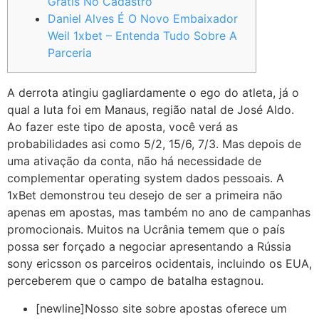
Grátis No Cadastro
Daniel Alves É O Novo Embaixador
Weil 1xbet – Entenda Tudo Sobre A
Parceria
A derrota atingiu gagliardamente o ego do atleta, já o
qual a luta foi em Manaus, região natal de José Aldo.
Ao fazer este tipo de aposta, você verá as
probabilidades asi como 5/2, 15/6, 7/3. Mas depois de
uma ativação da conta, não há necessidade de
complementar operating system dados pessoais. A
1xBet demonstrou teu desejo de ser a primeira não
apenas em apostas, mas também no ano de campanhas
promocionais. Muitos na Ucrânia temem que o país
possa ser forçado a negociar apresentando a Rússia
sony ericsson os parceiros ocidentais, incluindo os EUA,
perceberem que o campo de batalha estagnou.
[newline]Nosso site sobre apostas oferece um