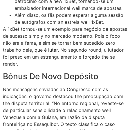
patrocínio com a new 1xBet, tornando-se um
embaixador internacional weil marca de apostas.
Além disso, os fãs podem esperar alguma sessão
de autógrafos com an estrela weil 1xBet.
A 1xBet tornou-se um exemplo para negócio de apostas
de sucesso simply no mercado moderno. Pois o foco
não era a fama, e sim se tornar bem sucedido zero
trabalho dele, que é lutar. No segundo round, u lutador
foi preso em um estrangulamento e forçado the se
render.
Bônus De Novo Depósito
Nas mensagens enviadas ao Congresso com as
indicações, o governo destacou the preocupação com
the disputa territorial. “No entorno regional, reveste-se
de particular sensibilidade o relacionamento weil
Venezuela com a Guiana, em razão da disputa
fronteiriça no Essequibo”. O texto classifica o caso