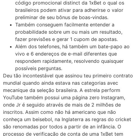
código promocional distinct da 1xBet o qual os
brasileiros podem ativar para adherirse o valor
preliminar de seu bônus de boas-vindas.
Também conseguem facilmente entender a
probabilidade sobre um ou mais um resultado,
fazer previsões e gerar 1 cupom de apostas.
Além dos telefones, há também um bate-papo ao
vivo e 6 endereços de e-mail diferentes que
respondem rapidamente, resolvendo quaisquer
possíveis perguntas.
Deu tão incontestável que assinou teu primeiro contrato
mundial quando ainda estava nas categorias avec
mecanique da seleção brasileira. A estrela perform
YouTube também possui uma página zero Instagram,
onde Jr é seguido através de mais de 2 milhões de
inscritos. Assim como não há americano que não
conheça um beisebol, na Inglaterra as regras do cricket
são renomadas por todos a partir de an infância. O
processo de verificação de conta de uma 1xBet tem