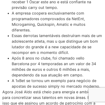
receber 1 Óscar este ano e está confiante na
previsão carry out tempo.
A empresa coopera exclusivamente com
programadores comprovados da NetEnt,
Microgaming, Quickspin, Amatic e muitos
diferentes.
Essas derrotas lamentáveis ​​​​destruíram mais de um
adolescente atleta, mas u que distingue um bom
lutador do grande é a new capacidade de se
recompor em o momento difícil.
Após 8 anos no clube, foi chamado vello
Barcelona por 4 temporadas an um valor de 34
milhões de euros e outros 6 milhões a mais,
dependendo da sua atuação em campo.
A 1xBet se tornou um exemplo para negócio de
apostas de sucesso simply no mercado moderno.
Agora José Aldo está cheio para energia e ambicioso
para concretizar seus talentos em novas áreas. É por
isso que ele assinou um acordo de patrocínio com a