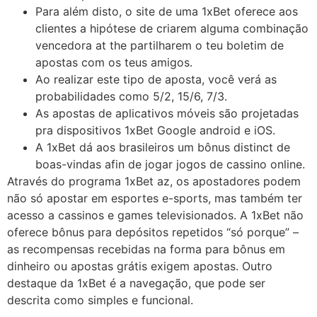
Para além disto, o site de uma 1xBet oferece aos
clientes a hipótese de criarem alguma combinação
vencedora at the partilharem o teu boletim de
apostas com os teus amigos.
Ao realizar este tipo de aposta, você verá as
probabilidades como 5/2, 15/6, 7/3.
As apostas de aplicativos móveis são projetadas
pra dispositivos 1xBet Google android e iOS.
A 1xBet dá aos brasileiros um bônus distinct de
boas-vindas afin de jogar jogos de cassino online.
Através do programa 1xBet az, os apostadores podem
não só apostar em esportes e-sports, mas também ter
acesso a cassinos e games televisionados. A 1xBet não
oferece bônus para depósitos repetidos “só porque” –
as recompensas recebidas na forma para bônus em
dinheiro ou apostas grátis exigem apostas. Outro
destaque da 1xBet é a navegação, que pode ser
descrita como simples e funcional.