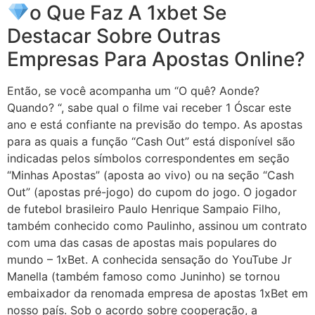
o Que Faz A 1xbet Se
Destacar Sobre Outras
Empresas Para Apostas Online?
Então, se você acompanha um “O quê? Aonde?
Quando? “, sabe qual o filme vai receber 1 Óscar este
ano e está confiante na previsão do tempo. As apostas
para as quais a função “Cash Out” está disponível são
indicadas pelos símbolos correspondentes em seção
“Minhas Apostas” (aposta ao vivo) ou na seção “Cash
Out” (apostas pré-jogo) do cupom do jogo. O jogador
de futebol brasileiro Paulo Henrique Sampaio Filho,
também conhecido como Paulinho, assinou um contrato
com uma das casas de apostas mais populares do
mundo – 1xBet. A conhecida sensação do YouTube Jr
Manella (também famoso como Juninho) se tornou
embaixador da renomada empresa de apostas 1xBet em
nosso país. Sob o acordo sobre cooperação, a