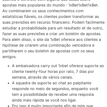
apostas mais populares do mundo : 1xBet1xBet1xBet.
Ao combinarem os seus conhecimentos com
estatísticas fiáveis, os clientes podem transformar as
suas previsões em recurso financeiro. Podem facilmente
estudiar a probabilidade para um resultado et de outro,
fazer as suas previsões e criar um boletim de apostas.
Para além disso, o site da 1xBet oferece aos clientes a
hipótese de criarem uma combinação vencedora e
partilharem o seu boletim de apostas com os seus
amigos.
A embaixadora carry out 1xbet oferece suporte ao
cliente twenty-four horas por rato, 7 dias por
semana, através de vários canais.
A squadra de suporte ao chat ao palpitante
responde no meio de segundos, enquanto você
tem a possibilidade de receber uma resposta
ainda mais rápida se você nos ligar.
Por isso é muito importante afin de mim que