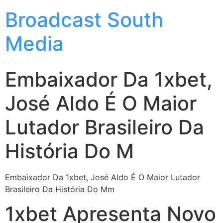
Broadcast South
Media
Embaixador Da 1xbet,
José Aldo É O Maior
Lutador Brasileiro Da
História Do M
Embaixador Da 1xbet, José Aldo É O Maior Lutador
Brasileiro Da História Do Mm
1xbet Apresenta Novo