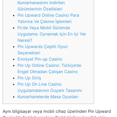
Kumarhanesinin Indirilen
Sürümlerinin Özellikleri
Pin Upward Online Casino Para
Yatırma Ve Çekme İşlemleri
Pc’de Veya Mobil Sürümde
Uygulama: Oynamak Için En Iyi Yer
Neresi?
Pin Upwards Çeşitli Oyun
Seçenekleri
Emniyet Pin-up Casino
Pin Up Online Casino: Türkiye’de
Engel Olmadan Çalışan Casino
Pin Up Giriş
Pin Up On Line Casino
Uygulamalarının Duyarlı Tasarımı
Kumarhanelerde Masa Oyunları
Aynı bilgisayar veya mobil cihaz üzerinden Pin Upward