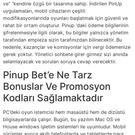
ve” “kendine özgü bir tasarıma sahip. İndirilen PinUp
uygulamaları, mobil cihazların çeşitli
modifikasyonlarında oyunları başlatmak için güvenli ve
rahat bir ortam oluşturur. Pinup ‘daki ödeme bilgilerinin
şifrelenmesiyle ilgili olarak, bu bilgiler yalnızca yönetim
tarafından empieza sizin tarafınızdan bilinecektir. Bu
nedenle, kazançlar ve komisyonlar için vergi ödemenize
gerek yoktur. Yönetici sohbete girer girmez sizi anında
selamlayacak ve sorulan soruya cevap verecektir.
Pinup Bet’e Ne Tarz
Bonuslar Ve Promosyon
Kodları Sağlamaktadır
PC’deki oyun istemcisi hem masaüstü hem de dizüstü
bilgisayarlarda çalışır. Bugün, bu yazılım Mac OS ve
House windows işletim sistemleri ile uyumludur. Mobil
sürümler ayrıca akıllı telefonlarda ve tabletlerde para