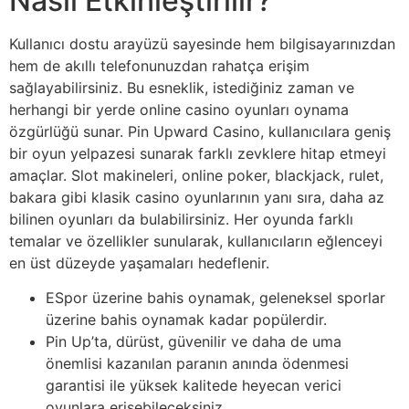
Nasıl Etkinleştirilir?
Kullanıcı dostu arayüzü sayesinde hem bilgisayarınızdan
hem de akıllı telefonunuzdan rahatça erişim
sağlayabilirsiniz. Bu esneklik, istediğiniz zaman ve
herhangi bir yerde online casino oyunları oynama
özgürlüğü sunar. Pin Upward Casino, kullanıcılara geniş
bir oyun yelpazesi sunarak farklı zevklere hitap etmeyi
amaçlar. Slot makineleri, online poker, blackjack, rulet,
bakara gibi klasik casino oyunlarının yanı sıra, daha az
bilinen oyunları da bulabilirsiniz. Her oyunda farklı
temalar ve özellikler sunularak, kullanıcıların eğlenceyi
en üst düzeyde yaşamaları hedeflenir.
ESpor üzerine bahis oynamak, geleneksel sporlar
üzerine bahis oynamak kadar popülerdir.
Pin Up’ta, dürüst, güvenilir ve daha de uma
önemlisi kazanılan paranın anında ödenmesi
garantisi ile yüksek kalitede heyecan verici
oyunlara erişebileceksiniz.