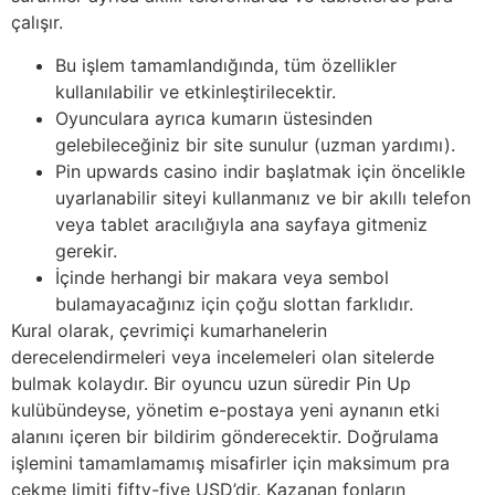
çalışır.
Bu işlem tamamlandığında, tüm özellikler
kullanılabilir ve etkinleştirilecektir.
Oyunculara ayrıca kumarın üstesinden
gelebileceğiniz bir site sunulur (uzman yardımı).
Pin upwards casino indir başlatmak için öncelikle
uyarlanabilir siteyi kullanmanız ve bir akıllı telefon
veya tablet aracılığıyla ana sayfaya gitmeniz
gerekir.
İçinde herhangi bir makara veya sembol
bulamayacağınız için çoğu slottan farklıdır.
Kural olarak, çevrimiçi kumarhanelerin
derecelendirmeleri veya incelemeleri olan sitelerde
bulmak kolaydır. Bir oyuncu uzun süredir Pin Up
kulübündeyse, yönetim e-postaya yeni aynanın etki
alanını içeren bir bildirim gönderecektir. Doğrulama
işlemini tamamlamamış misafirler için maksimum pra
çekme limiti fifty-five USD’dir. Kazanan fonların