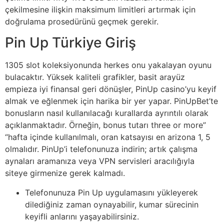
çekilmesine ilişkin maksimum limitleri artırmak için
doğrulama prosedürünü geçmek gerekir.
Pin Up Türkiye Giriş
1305 slot koleksiyonunda herkes onu yakalayan oyunu
bulacaktır. Yüksek kaliteli grafikler, basit arayüz
empieza iyi finansal geri dönüşler, PinUp casino’yu keyif
almak ve eğlenmek için harika bir yer yapar. PinUpBet’te
bonusların nasıl kullanılacağı kurallarda ayrıntılı olarak
açıklanmaktadır. Örneğin, bonus tutarı three or more”
“hafta içinde kullanılmalı, oran katsayısı en arizona 1, 5
olmalıdır. PinUp’i telefonunuza indirin; artık çalışma
aynaları aramanıza veya VPN servisleri aracılığıyla
siteye girmenize gerek kalmadı.
Telefonunuza Pin Up uygulamasını yükleyerek
dilediğiniz zaman oynayabilir, kumar sürecinin
keyifli anlarını yaşayabilirsiniz.