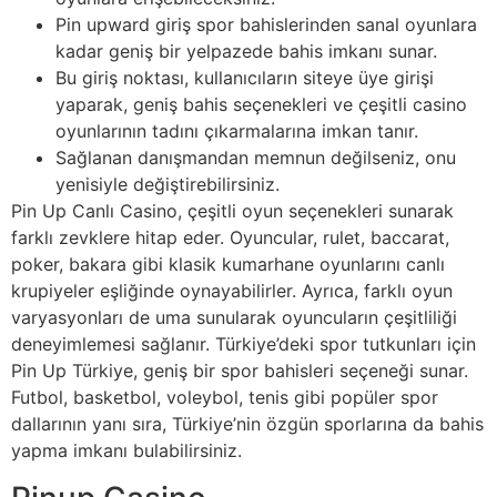
Pin upward giriş spor bahislerinden sanal oyunlara
kadar geniş bir yelpazede bahis imkanı sunar.
Bu giriş noktası, kullanıcıların siteye üye girişi
yaparak, geniş bahis seçenekleri ve çeşitli casino
oyunlarının tadını çıkarmalarına imkan tanır.
Sağlanan danışmandan memnun değilseniz, onu
yenisiyle değiştirebilirsiniz.
Pin Up Canlı Casino, çeşitli oyun seçenekleri sunarak
farklı zevklere hitap eder. Oyuncular, rulet, baccarat,
poker, bakara gibi klasik kumarhane oyunlarını canlı
krupiyeler eşliğinde oynayabilirler. Ayrıca, farklı oyun
varyasyonları de uma sunularak oyuncuların çeşitliliği
deneyimlemesi sağlanır. Türkiye’deki spor tutkunları için
Pin Up Türkiye, geniş bir spor bahisleri seçeneği sunar.
Futbol, basketbol, voleybol, tenis gibi popüler spor
dallarının yanı sıra, Türkiye’nin özgün sporlarına da bahis
yapma imkanı bulabilirsiniz.