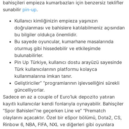
bahisçileri empieza kumarbazları için benzersiz teklifler
sunabilir
pin-up
.
Kullanıcı kimliğinizin empieza yaşınızın
doğrulanması ve bahislere katılabilmeniz açısından
bu bilgiler oldukça önemlidir.
Bu sayede oyuncular, kumarhane masalarında
oturmuş gibi hissedebilir ve etkileşimde
bulunabilirler.
Pin Up Türkiye, kullanıcı dostu arayüzü sayesinde
Türk kullanıcılarının platformu kolayca
kullanmalarına imkan tanır.
Geliştiriciler” “programlarının işlevselliğini sürekli
güncelliyorlar.
Sadece en az a couple of Euro’luk depozito yatıran
kayıtlı kullanıcılar kendi fonlarıyla oynayabilir. Bahisçiler
“Spor Bahisleri”ne geçerken Line ve” “Prematch
olaylarını açacaktır. Özel bir eSpor bölümü, Dota2, CS,
Rinbow 6, NBA, FIFA, NXL ve diğerleri gibi oyunlara