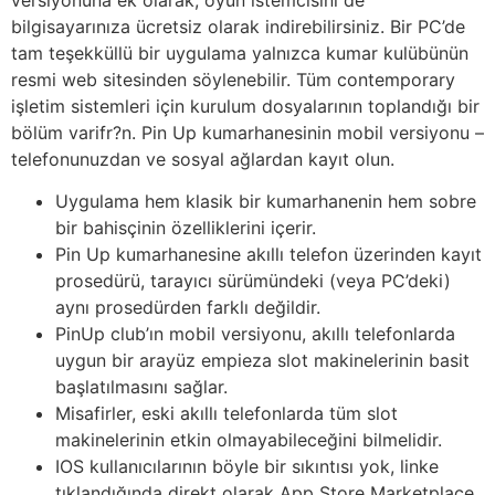
bilgisayarınıza ücretsiz olarak indirebilirsiniz. Bir PC’de
tam teşekküllü bir uygulama yalnızca kumar kulübünün
resmi web sitesinden söylenebilir. Tüm contemporary
işletim sistemleri için kurulum dosyalarının toplandığı bir
bölüm varifr?n. Pin Up kumarhanesinin mobil versiyonu –
telefonunuzdan ve sosyal ağlardan kayıt olun.
Uygulama hem klasik bir kumarhanenin hem sobre
bir bahisçinin özelliklerini içerir.
Pin Up kumarhanesine akıllı telefon üzerinden kayıt
prosedürü, tarayıcı sürümündeki (veya PC’deki)
aynı prosedürden farklı değildir.
PinUp club’ın mobil versiyonu, akıllı telefonlarda
uygun bir arayüz empieza slot makinelerinin basit
başlatılmasını sağlar.
Misafirler, eski akıllı telefonlarda tüm slot
makinelerinin etkin olmayabileceğini bilmelidir.
IOS kullanıcılarının böyle bir sıkıntısı yok, linke
tıklandığında direkt olarak App Store Marketplace