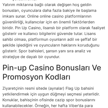
Yatırım miktarına bağlı olarak değişen hoş geldin
bonusları, oyunculara daha fazla bakiye ile başlama
imkanı sunar. Online online casino platformlarının
güvenilirliği, kullanıcılar için en önemli faktörlerden
biridir. Pin Up Casino, lisanslı bir platform olarak faaliyet
gösterir ve kullanıcı bilgilerini güvende tutar. Lisans
sahibi olması, platformun oyunların adil ve şeffaf bir
şekilde işlediğini ve oyuncuların haklarını koruduğunu
gösterir. Spor bahisleri, şansın yanı sıra analiz ve
stratejiye de dayalı bir oyundur.
Pin-up Casino Bonusları Ve
Promosyon Kodları
Ziyaretçinin resmi sitede (aynalar) Flag Up bahsini
yetkilendirmek için uygun düğmeyi seçmesi yeterlidir.
Konuklar, bahisçinin ofisinde cazip spor bonuslarını
kullanabilecekler. Örneğin, her hafta Viber’da para