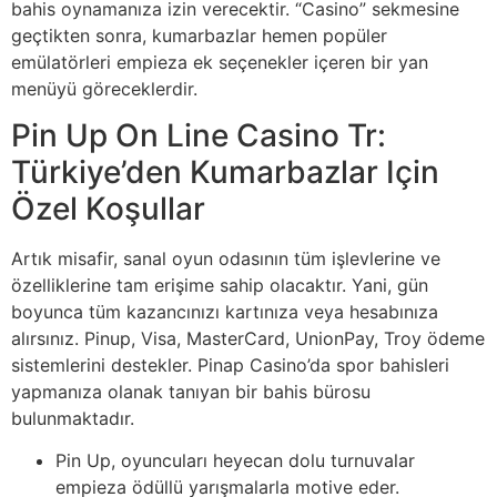
bahis oynamanıza izin verecektir. “Casino” sekmesine
geçtikten sonra, kumarbazlar hemen popüler
emülatörleri empieza ek seçenekler içeren bir yan
menüyü göreceklerdir.
Pin Up On Line Casino Tr:
Türkiye’den Kumarbazlar Için
Özel Koşullar
Artık misafir, sanal oyun odasının tüm işlevlerine ve
özelliklerine tam erişime sahip olacaktır. Yani, gün
boyunca tüm kazancınızı kartınıza veya hesabınıza
alırsınız. Pinup, Visa, MasterCard, UnionPay, Troy ödeme
sistemlerini destekler. Pinap Casino’da spor bahisleri
yapmanıza olanak tanıyan bir bahis bürosu
bulunmaktadır.
Pin Up, oyuncuları heyecan dolu turnuvalar
empieza ödüllü yarışmalarla motive eder.