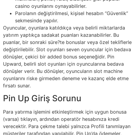
casino oyunlarını oynayabilirler.
Parolanın değiştirilmesi, kişisel hesabın “Güvenlik”
sekmesinde yapılır.
Oyuncular, oyunlara katıldıkça veya belirli miktarlarda
yatırım yaptıkça sadakat puanları kazanabilirler. Bu
puanlar, bir sonraki süre?te bonuslar veya özel tekliflerle
değiştirilebilir. Slot oyunları seven oyuncular için bedava
dönüşler, çekici bir added bonus seçeneğidir. Pin
Upward, belirli slot oyunları için oyuncularına bedava
dönüşler verir. Bu dönüşler, oyuncuların slot machine
oyunlarını riske girmeden deneme ve kazanç elde etme
fırsatı sunar.
Pin Up Giriş Sorunu
Para yatırma işlemini etkinleştirmek için uygun bonusa
(varsa) tıklayın, ardından operatör hesabınıza kredi
verecektir. Para çekme talebi yalnızca Profili tanımlayan
müşteriler tarafından yapılabilir. Pin Up’da ödemeler,