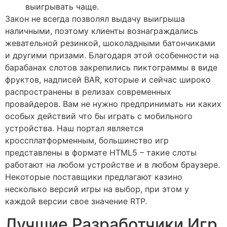
выигрывать чаще.
Закон не всегда позволял выдачу выигрыша
наличными, поэтому клиенты вознаграждались
жевательной резинкой, шоколадными батончиками
и другими призами. Благодаря этой особенности на
барабанах слотов закрепились пиктограммы в виде
фруктов, надписей BAR, которые и сейчас широко
распространены в релизах современных
провайдеров. Вам не нужно предпринимать ни каких
особых действий что бы играть с мобильного
устройства. Наш портал является
кроссплатформенным, большинство игр
представлены в формате HTML5 – такие слоты
работают на любом устройстве и в любом браузере.
Некоторые поставщики предлагают казино
несколько версий игры на выбор, при этом у
каждой версии свое значение RTP.
Лучшие Разработчики Игр