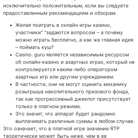
исключительно положительным, если вы следуете
предоставленным рекомендациям и обзорам.
Желая поиграть в онлайн игры казино,
участники” “задаются вопросом – а почему
можно играть бесплатно, а как же главная идея
– поймать куш?
Casino. guru является независимым ресурсом
об онлайн-казино и азартных играх, который не
контролируется каким-либо оператором
азартных игр или другим учреждением.
В частности, они не могут оценить механику
розыгрыша накопительного призового фонда,
так как прогрессивный джекпот присутствует
только в платном режиме.
Это значит, что аппарат будет рандомно
выплачивать различные суммы в любом случае.
Это означает, что в платной игре значение RTP
теоретически может быть ниже, чем в ее