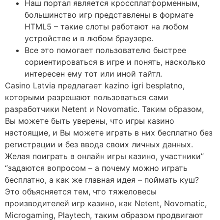
Наш портал является кроссплатформенным,
большинство игр представлены в формате
HTML5 – такие слоты работают на любом
устройстве и в любом браузере.
Все это помогает пользователю быстрее
сориентироваться в игре и понять, насколько
интересен ему тот или иной тайтл.
Casino Latvia предлагает kazino igri besplatno,
которыми разрешают пользоваться сами
разработчики Netent и Novomatic. Таким образом,
Вы можете быть уверены, что игры казино
настоящие, и Вы можете играть в них бесплатно без
регистрации и без ввода своих личных данных.
Желая поиграть в онлайн игры казино, участники”
“задаются вопросом – а почему можно играть
бесплатно, а как же главная идея – поймать куш?
Это объясняется тем, что тяжеловесы
производителей игр казино, как Netent, Novomatic,
Microgaming, Playtech, таким образом продвигают