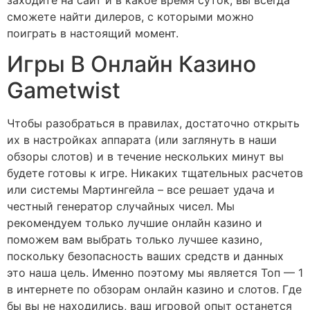
сможете найти дилеров, с которыми можно
поиграть в настоящий момент.
Игры В Онлайн Казино
Gametwist
Чтобы разобраться в правилах, достаточно открыть
их в настройках аппарата (или заглянуть в наши
обзоры слотов) и в течение нескольких минут вы
будете готовы к игре. Никаких тщательных расчетов
или системы Мартингейла – все решает удача и
честный генератор случайных чисел. Мы
рекомендуем только лучшие онлайн казино и
поможем вам выбрать только лучшее казино,
поскольку безопасность ваших средств и данных
это наша цель. Именно поэтому мы является Топ — 1
в интернете по обзорам онлайн казино и слотов. Где
бы вы не находились, ваш игровой опыт останется