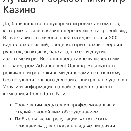
Казино
Да, большинство популярных игровых автоматов,
которые стояли в казино перенесли в цифровой вид.
В Live-казино пользователей ожидает почти 200
видов развлечений, среди которых разные версии
рулеток, блэкджек, баккара, покер и другие
азартные игры. Все они представлены известным
провайдером Advancement Gaming. Бесплатного
режима в играх с живыми дилерами нет, поэтому
без предварительного депозита поиграть не удастся.
Услуги и информация на сайте предоставлены
компанией Pomadorro N. V.
Трансляции ведутся из профессиональных
студий c новейшим оборудованием.
Любые пятна на репутации могут стать
основанием для отказа в выдаче лицензии.