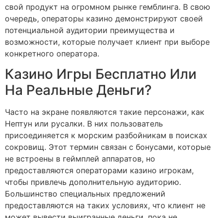
свой продукт на огромном рынке гемблинга. В свою
очередь, операторы казино демонстрируют своей
потенциальной аудитории преимущества и
возможности, которые получает клиент при выборе
конкретного оператора.
Казино Игры Бесплатно Или
На Реальные Деньги?
Часто на экране появляются такие персонажи, как
Нептун или русалки. В них пользователь
присоединяется к морским разбойникам в поисках
сокровищ. Этот термин связан с бонусами, которые
не встроены в геймплей аппаратов, но
предоставляются операторами казино игрокам,
чтобы привлечь дополнительную аудиторию.
Большинство специальных предложений
предоставляются на таких условиях, что клиент не
может вывести выигранные деньги, пока не