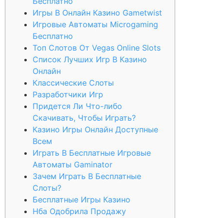
Бесплатно
Игры В Онлайн Казино Gametwist
Игровые Автоматы Microgaming
Бесплатно
Топ Слотов От Vegas Online Slots
Список Лучших Игр В Казино
Онлайн
Классические Слоты
Разработчики Игр
Придется Ли Что-либо
Скачивать, Чтобы Играть?
Казино Игры Онлайн Доступные
Всем
Играть В Бесплатные Игровые
Автоматы Gaminator
Зачем Играть В Бесплатные
Слоты?
Бесплатные Игры Казино
Нба Одобрила Продажу