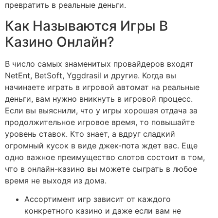
превратить в реальные деньги.
Как Называются Игры В
Казино Онлайн?
В число самых знаменитых провайдеров входят
NetEnt, BetSoft, Yggdrasil и другие. Когда вы
начинаете играть в игровой автомат на реальные
деньги, вам нужно вникнуть в игровой процесс.
Если вы выяснили, что у игры хорошая отдача за
продолжительное игровое время, то повышайте
уровень ставок. Кто знает, а вдруг сладкий
огромный кусок в виде джек-пота ждет вас. Еще
одно важное преимущество слотов состоит в том,
что в онлайн-казино вы можете сыграть в любое
время не выходя из дома.
Ассортимент игр зависит от каждого
конкретного казино и даже если вам не