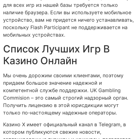
для всех игр из нашей базы требуется только
наличие браузера. Если вы используете мобильное
устройство, вам не придется ничего устанавливать,
поскольку Flash Participant не поддерживается на
мобильных устройствах.
Список Лучших Игр В
Казино Онлайн
Мы очень дорожим своими клиентами, поэтому
придаем большое значение надежной и
компетентной службе поддержки. UK Gambling
Commision – это самый строгий надзорный орган.
Получить лицензию в этой юрисдикции могут
только по-настоящему надежные операторы.
Казино Х имеет официальный канал в Telegram, в
котором публикуются свежие новости,