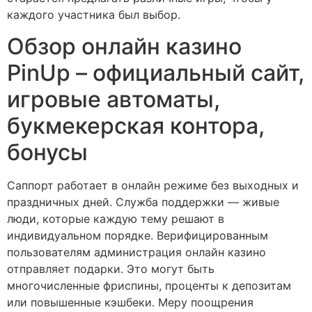
каждого участника был выбор.
Обзор онлайн казино
PinUp – официальный сайт,
игровые автоматы,
букмекерская контора,
бонусы
Саппорт работает в онлайн режиме без выходных и
праздничных дней. Служба поддержки — живые
люди, которые каждую тему решают в
индивидуальном порядке. Верифицированным
пользователям администрация онлайн казино
отправляет подарки. Это могут быть
многочисленные фриспины, проценты к депозитам
или повышенные кэшбеки. Меру поощрения