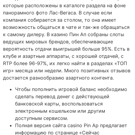
которые расположены в каталоге раздела на фоне
панорамного фото Лас-Вегаса. В случае если
компания собирается за столом, то она имеет
возможность общаться в чате и так-же обращаться
к самому дилеру. В казино Пин Ап собраны слоты
ведущих мировых брендов, обеспечивающие
вероятность отдачи выигрышей больше 95%. Есть в
клубе и азартные аппараты, с хорошей отдачей, с
RTP более 96-97%, их легко найти в разделах «ТОП
игр» месяца или недели. Много позитивных отзывов
достается разнообразию азартного контента.
Чтобы пополнить игровой баланс необходимо
сделать перевод денег с действующей
банковской карты, воспользоваться
электронным кошельком или другим
доступным сервисом.
Полная версия сайта casino Pin Ap предлагает
информацию по странице «Сейчас