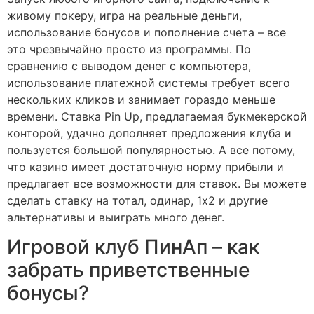
живому покеру, игра на реальные деньги,
использование бонусов и пополнение счета – все
это чрезвычайно просто из программы. По
сравнению с выводом денег с компьютера,
использование платежной системы требует всего
нескольких кликов и занимает гораздо меньше
времени. Ставка Pin Up, предлагаемая букмекерской
конторой, удачно дополняет предложения клуба и
пользуется большой популярностью. А все потому,
что казино имеет достаточную норму прибыли и
предлагает все возможности для ставок. Вы можете
сделать ставку на тотал, одинар, 1х2 и другие
альтернативы и выиграть много денег.
Игровой клуб ПинАп – как
забрать приветственные
бонусы?