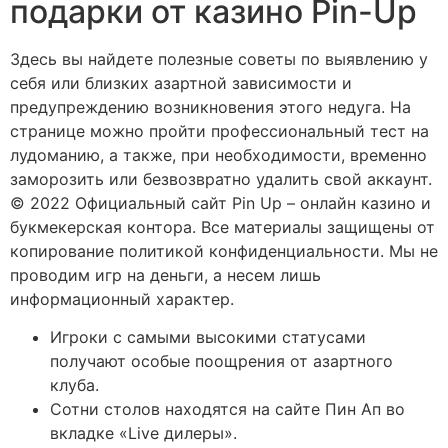
подарки от казино Pin-Up
Здесь вы найдете полезные советы по выявлению у
себя или близких азартной зависимости и
предупреждению возникновения этого недуга. На
странице можно пройти профессиональный тест на
лудоманию, а также, при необходимости, временно
заморозить или безвозвратно удалить свой аккаунт.
© 2022 Официальный сайт Pin Up – онлайн казино и
букмекерская контора. Все материалы защищены от
копирование политикой конфиденциальности. Мы не
проводим игр на деньги, а несем лишь
информационный характер.
Игроки с самыми высокими статусами
получают особые поощрения от азартного
клуба.
Сотни столов находятся на сайте Пин Ап во
вкладке «Live дилеры».