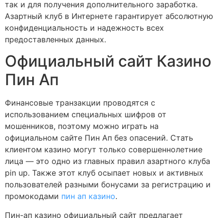
так и для получения дополнительного заработка.
Азартный клуб в Интернете гарантирует абсолютную
конфиденциальность и надежность всех
предоставленных данных.
Официальный сайт Казино
Пин Ап
Финансовые транзакции проводятся с
использованием специальных шифров от
мошенников, поэтому можно играть на
официальном сайте Пин Ап без опасений. Стать
клиентом казино могут только совершеннолетние
лица — это одно из главных правил азартного клуба
pin up. Также этот клуб осыпает новых и активных
пользователей разными бонусами за регистрацию и
промокодами
пин ап казино
.
Пин-ап казино официальный сайт предлагает