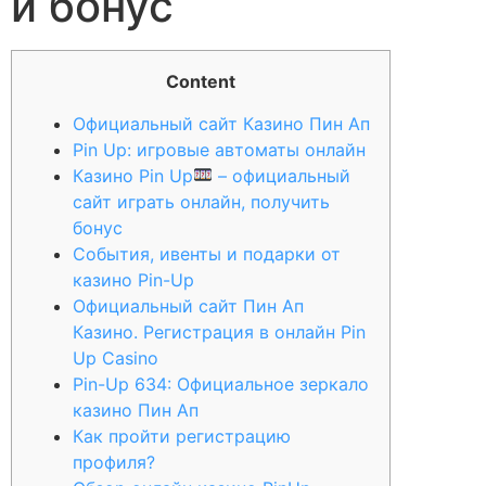
и бонус
Content
Официальный сайт Казино Пин Ап
Pin Up: игровые автоматы онлайн
Казино Pin Up
– официальный
сайт играть онлайн, получить
бонус
События, ивенты и подарки от
казино Pin-Up
Официальный сайт Пин Ап
Казино. Регистрация в онлайн Pin
Up Casino
Pin-Up 634: Официальное зеркало
казино Пин Ап
Как пройти регистрацию
профиля?