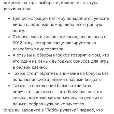
администраторы выбирают, исходя из статуса
пользователя.
Для регистрации беттеру понадобится указать
либо телефонный номер, либо электронную
почту.
Это чешская игровая компания, основанная в
2012 году, которая специализируется на
разработке видеослотов.
А отзывы и обзоры игроков говорят о том, что
это один из самых выгодных бонусов для игры
в онлайн казино.
Также стоит обратить внимание на бонусы без
пополнения счета, иными словами бездепы.
Также за пополнение баланса клиенты
получают пинкоины — это бонусная валюта
казино, которую можно менять на реальные
деньги, собрав нужное количество.
Когда вы заходите в “Лобби рулетки”, первое, что