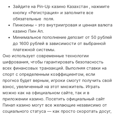
Зайдите на Pin-Up казино Казахстан , нажмите
кнопку «Регистрация» и заполните все
обязательные поля.
Пинкоины – это внутриигровая и ценная валюта
казино Пин Ап.
Минимальное пополнение депозит от 50 рублей
до 1600 рублей в зависимости от выбранной
платежной системы.
Оно использует современные технологии
шифрования, чтобы гарантировать безопасность
всех финансовых транзакций. Выполняя ставки на
спорт с определенным коэффициентом, если
прогноз будет верным, игроки смогут получить свой
взнос, увеличенный на этот множитель. Играть
можно как на официальном сайте, так и в
приложении казино. Посетить официальный сайт
Пинап казино могут все желающие независимо от
социального статуса — как просто скоротать досуг,