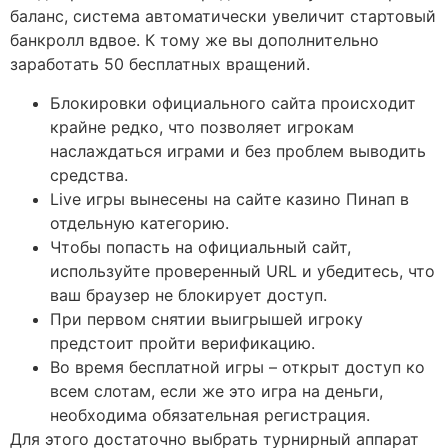
баланс, система автоматически увеличит стартовый
банкролл вдвое. К тому же вы дополнительно
заработать 50 бесплатных вращений.
Блокировки официального сайта происходит
крайне редко, что позволяет игрокам
наслаждаться играми и без проблем выводить
средства.
Live игры вынесены на сайте казино Пинап в
отдельную категорию.
Чтобы попасть на официальный сайт,
используйте проверенный URL и убедитесь, что
ваш браузер не блокирует доступ.
При первом снятии выигрышей игроку
предстоит пройти верификацию.
Во время бесплатной игры – открыт доступ ко
всем слотам, если же это игра на деньги,
необходима обязательная регистрация.
Для этого достаточно выбрать турнирный аппарат