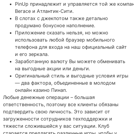
PinUp принадлежит и управляется той же компан
Вегасе и Атлантик-Сити.
В слотах с джекпотом также детально
продумано бонусное наполнение.
Приложение сказать нельзя, но можно
использовать любой браузер мобильного
телефона для входа на наш официальный сайт
и его зеркала.
Заработанную валюту Вы можете обменивать
на выгодные акции или деньги.
Оригинальный стиль и выгодные условия игры
— два фактора, объединенные в молодом
онлайн казино Пинап.
Любые денежные операции – большая
ответственность, поэтому все клиенты обязаны
подтвердить свою личность. Это зависит от
загруженности сотрудников техподдержки и
тяжести сложившейся у вас ситуации. Клуб
старается предлагать различные игры, чтобы у