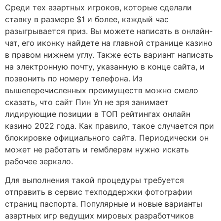
Среди тех азартных игроков, которые сделали
ставку в размере $1 и более, каждый час
разыгрывается приз. Вы можете написать в онлайн-
чат, его иконку найдете на главной странице казино
в правом нижнем углу. Также есть вариант написать
на электронную почту, указанную в конце сайта, и
позвонить по номеру телефона. Из
вышеперечисленных преимуществ можно смело
сказать, что сайт Пин Уп не зря занимает
лидирующие позиции в ТОП рейтингах онлайн
казино 2022 года. Как правило, такое случается при
блокировке официального сайта. Периодически он
может не работать и гемблерам нужно искать
рабочее зеркало.
Для выполнения такой процедуры требуется
отправить в сервис техподдержки фотографии
страниц паспорта. Популярные и новые варианты
азартных игр ведущих мировых разработчиков