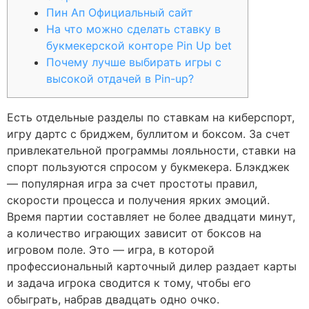
Пин Ап Официальный сайт
На что можно сделать ставку в
букмекерской конторе Pin Up bet
Почему лучше выбирать игры с
высокой отдачей в Pin-up?
Есть отдельные разделы по ставкам на киберспорт,
игру дартс с бриджем, буллитом и боксом. За счет
привлекательной программы лояльности, ставки на
спорт пользуются спросом у букмекера. Блэкджек
— популярная игра за счет простоты правил,
скорости процесса и получения ярких эмоций.
Время партии составляет не более двадцати минут,
а количество играющих зависит от боксов на
игровом поле. Это — игра, в которой
профессиональный карточный дилер раздает карты
и задача игрока сводится к тому, чтобы его
обыграть, набрав двадцать одно очко.