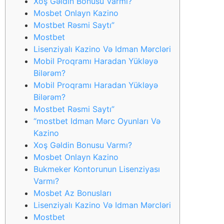
Xoş Gəldin Bonusu Varmı?
Mosbet Onlayn Kazino
Mostbet Rəsmi Saytı”
Mostbet
Lisenziyalı Kazino Və Idman Mərcləri
Mobil Proqramı Haradan Yükləyə
Bilərəm?
Mobil Proqramı Haradan Yükləyə
Bilərəm?
Mostbet Rəsmi Saytı”
“mostbet Idman Mərc Oyunları Və
Kazino
Xoş Gəldin Bonusu Varmı?
Mosbet Onlayn Kazino
Bukmeker Kontorunun Lisenziyası
Varmı?
Mosbet Az Bonusları
Lisenziyalı Kazino Və Idman Mərcləri
Mostbet