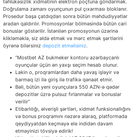
təhlükəsizlik xidmətinin elektron poçtuna göndərmək.
Doğrulama zamanı oyunçunun pul çıxarması bloklanır.
Prosedur başa çatdıqdan sonra bütün məhdudiyyətlər
aradan qaldırılır. Promosyonlar bölməsində bütün cari
bonuslar göstərilir. İstənilən promosyonun üzərinə
klikləməklə, siz əldə etmək və mərc etmək şərtlərini
öyrənə bilərsiniz
depozit etməlisiniz
.
“Mostbet AZ bukmeker kontoru azərbaycanlı
oyunçular üçün ən yaxşı seçim hesab olunur.
Lakin o, proqramlardan daha yavaş işləyir və
barmaq izi ilə giriş ilə trafikə qənaət etmir.
Bəli, bütün yeni oyunçulara 550 AZN-ə qədər
depozitlər üzrə pulsuz fırlanmalar və bonuslar
verilir”
Etibarlılığı, əlverişli şərtləri, xidmət funksionallığını
və bonus proqramını nəzərə alaraq, platformada
qeydiyyatdan keçməyə elə indidən davam
etməyinizi tövsiyə edirik!