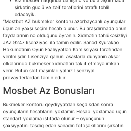
Biz mosbet haqqında danışırıq və bu araşdırmada
şirkətin güclü və zəif tərəflərini ətraflı təhlil
edəcəyik.
“Mostbet AZ bukmeker kontoru azərbaycanlı oyunçular
üçün ən yaxşı seçim hesab olunur. Bu araşdırmada onun
faydalarının nə olduğunu öyrənin. Xidmətin təhlükəsizliyi
JAZ 9247 lisenziyası ilə təmin edilir. Sənəd Kyurakao
Hökumətinin Oyun Fəaliyyətləri Komissiyası tərəfindən
verilmişdir. Lisenziya qanuni əsaslarla dünyanın əksər
ölkələrində bukmeker xidmətləri təklif etməyə imkan
verir. Bütün slot maşınları yalnız lisenziyalı
provayderlərdən təmin edilir.
Mosbet Az Bonusları
Bukmeker kontoru qeydiyyatdan keçdikdən sonra
oyunçuların hesablarını yoxlamır. Hesabı yoxlamaq üçün
standart yoxlama istifadə olunur – oyunçunun
şəxsiyyətini təsdiq edən sənədin fotoşəkillərini şirkətin