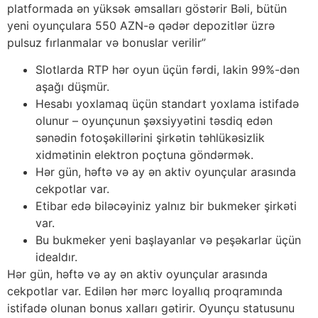
platformada ən yüksək əmsalları göstərir Bəli, bütün
yeni oyunçulara 550 AZN-ə qədər depozitlər üzrə
pulsuz fırlanmalar və bonuslar verilir”
Slotlarda RTP hər oyun üçün fərdi, lakin 99%-dən
aşağı düşmür.
Hesabı yoxlamaq üçün standart yoxlama istifadə
olunur – oyunçunun şəxsiyyətini təsdiq edən
sənədin fotoşəkillərini şirkətin təhlükəsizlik
xidmətinin elektron poçtuna göndərmək.
Hər gün, həftə və ay ən aktiv oyunçular arasında
cekpotlar var.
Etibar edə biləcəyiniz yalnız bir bukmeker şirkəti
var.
Bu bukmeker yeni başlayanlar və peşəkarlar üçün
idealdır.
Hər gün, həftə və ay ən aktiv oyunçular arasında
cekpotlar var. Edilən hər mərc loyallıq proqramında
istifadə olunan bonus xalları gətirir. Oyunçu statusunu