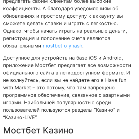
предлагать своим клиентам более высокие
коэффициенты. А благодаря уведомлениям об
обновлениях и простому доступу к аккаунту вы
сможете делать ставки и играть с легкостью.
Однако, чтобы начать играть на реальные деньги,
регистрация и пополнение счета являются
обязательными
mostbet o ynash
.
Доступное для устройств на базе iOS и Android,
приложение Мостбет предлагает все возможности
официального сайта в легкодоступном формате. И
не волнуйтесь, если вы не найдете его в Have fun
with Market – это потому, что там запрещено
программное обеспечение, связанное с азартными
играми. Наибольшей популярностью среди
пользователей пользуются разделы “Казино” и
“Казино-LIVE”.
Мостбет Казино