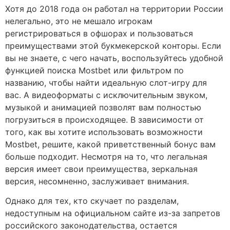
Хотя до 2018 года он работал на территории России
нелегально, это не мешало игрокам
регистрироваться в офшорах и пользоваться
преимуществами этой букмекерской конторы. Если
вы не знаете, с чего начать, воспользуйтесь удобной
функцией поиска Mostbet или фильтром по
названию, чтобы найти идеальную слот-игру для
вас. А видеоформаты с исключительным звуком,
музыкой и анимацией позволят вам полностью
погрузиться в происходящее. В зависимости от
того, как вы хотите использовать возможности
Mostbet, решите, какой приветственный бонус вам
больше подходит. Несмотря на то, что легальная
версия имеет свои преимущества, зеркальная
версия, несомненно, заслуживает внимания.
Однако для тех, кто скучает по разделам,
недоступным на официальном сайте из-за запретов
российского законодательства, остается