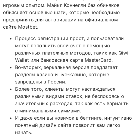
игровым опытом. Майкл Коннелли без обиняков
объясняет основные шаги, которые необходимо
предпринять для авторизации на официальном
сайте Mostbet.
Процесс регистрации прост, и пользователи
могут пополнить свой счет с помощью
различных платежных методов, таких как Qiwi
Wallet или банковская карта MasterCard.
Во-вторых, зеркальная версия предлагает
разделы казино и live-казино, которые
запрещены в России.
Более того, клиенты могут наслаждаться
различными видами ставок, не беспокоясь о
значительных расходах, так как есть варианты
с минимальными суммами.
И даже если вы новичок в беттинге, интуитивно
понятный дизайн сайта позволит вам легко
начать.