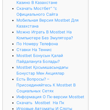
Казино В Казахстане
Скачать Мостбет” “с
Официального Сайта
Мобильная Версия Mostbet Для
Казахстана
Можно Играть В Mostbet На
Компьютере Без Эмулятора?
По Номеру Телефона
Ставки На Теннис
Mostbet Бонусын Қалай
Пайдалануға Болады?
Mostbet Қосымшасындағы
Бонустар Мен Акциялар
Есть Вопросы? –
Присоединяйтесь К Mostbet В
Социальных Сетях
Информация О Пк-версии Mostbet
Скачать Mostbet На Пк
Игровые Автоматы И Слоты