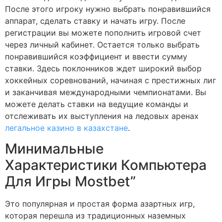
После этого игроку нужно выбрать понравившийся
аппарат, сделать ставку и начать игру. После
регистрации вы можете пополнить игровой счет
через личный кабинет. Остается только выбрать
понравившийся коэффициент и ввести сумму
ставки. Здесь поклонников ждет широкий выбор
хоккейных соревнований, начиная с престижных лиг
и заканчивая международными чемпионатами. Вы
можете делать ставки на ведущие команды и
отслеживать их выступления на ледовых аренах
легальное казино в казахстане
.
Минимальные
Характеристики Компьютера
Для Игры Mostbet”
Это популярная и простая форма азартных игр,
которая перешла из традиционных наземных