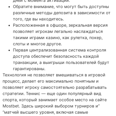
дней с момента активации.
Обратите внимание, что могут быть доступны
различные методы депозита в зависимости от
того, где вы находитесь.
Расположенная в офшоре, зеркальная версия
позволяет игрокам легально наслаждаться
такими играми казино, как рулетка, покер,
слоты и многое другое.
Первая централизованная система контроля
доступа обеспечит безопасность каждой
транзакции, а выигрыши пользователей будут
гарантированы.
Технология не позволяет вмешиваться в игровой
процесс, делает его максимально понятным и
позволяет игроку самостоятельно разрабатывать
стратегии. Теннис — еще один популярный вид
спорта, который занимает особое место на сайте
Mostbet. Здесь широкий выбором турниров и”
“матчей высшего уровня, включая самые