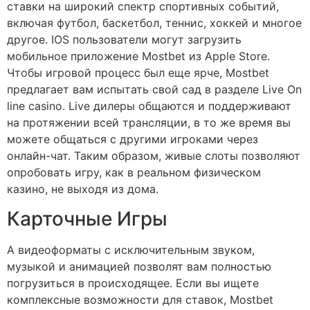
ставки на широкий спектр спортивных событий,
включая футбол, баскетбол, теннис, хоккей и многое
другое. IOS пользователи могут загрузить
мобильное приложение Mostbet из Apple Store.
Чтобы игровой процесс был еще ярче, Mostbet
предлагает вам испытать свой сад в разделе Live On
line casino. Live дилеры общаются и поддерживают
на протяжении всей трансляции, в то же время вы
можете общаться с другими игроками через
онлайн-чат. Таким образом, живые слоты позволяют
опробовать игру, как в реальном физическом
казино, не выходя из дома.
Карточные Игры
А видеоформаты с исключительным звуком,
музыкой и анимацией позволят вам полностью
погрузиться в происходящее. Если вы ищете
комплексные возможности для ставок, Mostbet