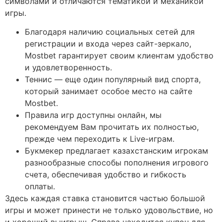
символами и отличаются тематикой и механикой
игры.
Благодаря наличию социальных сетей для
регистрации и входа через сайт-зеркало,
Mostbet гарантирует своим клиентам удобство
и удовлетворенность.
Теннис — еще один популярный вид спорта,
который занимает особое место на сайте
Mostbet.
Правила игр доступны онлайн, мы
рекомендуем Вам прочитать их полностью,
прежде чем переходить к Live-играм.
Букмекер предлагает казахстанским игрокам
разнообразные способы пополнения игрового
счета, обеспечивая удобство и гибкость
оплаты.
Здесь каждая ставка становится частью большой
игры и может принести не только удовольствие, но
и хороший выигрыш. Справа находится купон для