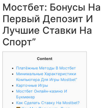
Мостбет: Бонусы На
Первый Депозит И
Лучшие Ставки На
Спорт”
Content
Платёжные Методы В Мостбет
Минимальные Характеристики
Компьютера Для Игры Mostbet”
Карточные Игры
Мостбет Онлайн-казино И
Букмекер
Как Сделать Ставку На Mostbet?