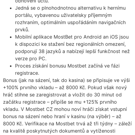
obnovení účtu.
Jedná se o plnohodnotnou alternativu k hernímu
portálu, vybavenou uživatelsky příjemným
rozhraním, optimálním uspořádáním navigačních
prvků.
Mobilní aplikace MostBet pro Android an iOS jsou
k dispozici ke stažení bez regionálních omezení,
podporují 38 jazyků a nabízejí lepší funkčnost než
verze pro PC.
Proces získání bonusu Mostbet začíná ve fázi
registrace.
Bonus (jak na sázení, tak do kasina) se připisuje ve výši
+100% prvního vkladu – až 8000 Kč. Pokud však nový
hráč stihne se zaregistrovat a vložit do 30 minut od
začátku registrace – připíše se mu +125% prvního
vkladu. V Mostbet CZ mohou noví hráči získat vstupní
bonus na sázení nebo hraní v kasinu (na výběr) – až
8000 Kč. Verifikace na Mostbet trvá až tři týdny – záleží
na kvalitě poskytnutých dokumentů a vytíženosti