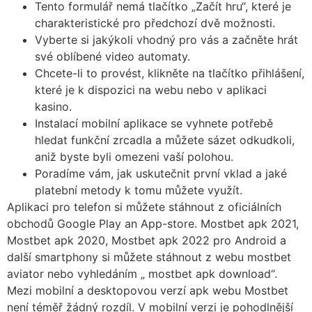
Tento formulář nemá tlačítko „Začít hru“, které je
charakteristické pro předchozí dvě možnosti.
Vyberte si jakýkoli vhodný pro vás a začněte hrát
své oblíbené video automaty.
Chcete-li to provést, klikněte na tlačítko přihlášení,
které je k dispozici na webu nebo v aplikaci
kasino.
Instalací mobilní aplikace se vyhnete potřebě
hledat funkční zrcadla a můžete sázet odkudkoli,
aniž byste byli omezeni vaší polohou.
Poradíme vám, jak uskutečnit první vklad a jaké
platební metody k tomu můžete využít.
Aplikaci pro telefon si můžete stáhnout z oficiálních
obchodů Google Play an App-store. Mostbet apk 2021,
Mostbet apk 2020, Mostbet apk 2022 pro Android a
další smartphony si můžete stáhnout z webu mostbet
aviator nebo vyhledáním „ mostbet apk download“.
Mezi mobilní a desktopovou verzí apk webu Mostbet
není téměř žádný rozdíl. V mobilní verzi je pohodlnější