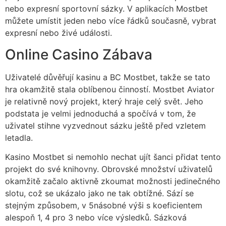
nebo expresní sportovní sázky. V aplikacích Mostbet
můžete umístit jeden nebo více řádků současně, vybrat
expresní nebo živé události.
Online Casino Zábava
Uživatelé důvěřují kasinu a BC Mostbet, takže se tato
hra okamžitě stala oblíbenou činností. Mostbet Aviator
je relativně nový projekt, který hraje celý svět. Jeho
podstata je velmi jednoduchá a spočívá v tom, že
uživatel stihne vyzvednout sázku ještě před vzletem
letadla.
Kasino Mostbet si nemohlo nechat ujít šanci přidat tento
projekt do své knihovny. Obrovské množství uživatelů
okamžitě začalo aktivně zkoumat možnosti jedinečného
slotu, což se ukázalo jako ne tak obtížné. Sází se
stejným způsobem, v 5násobné výši s koeficientem
alespoň 1, 4 pro 3 nebo více výsledků. Sázková