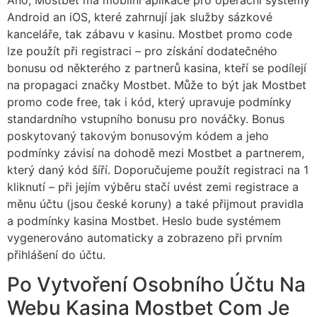
Android an iOS, které zahrnují jak služby sázkové
kanceláře, tak zábavu v kasinu. Mostbet promo code
lze použít při registraci – pro získání dodatečného
bonusu od některého z partnerů kasina, kteří se podílejí
na propagaci značky Mostbet. Může to být jak Mostbet
promo code free, tak i kód, který upravuje podmínky
standardního vstupního bonusu pro nováčky. Bonus
poskytovaný takovým bonusovým kódem a jeho
podmínky závisí na dohodě mezi Mostbet a partnerem,
který daný kód šíří. Doporučujeme použít registraci na 1
kliknutí – při jejím výběru stačí uvést zemi registrace a
měnu účtu (jsou české koruny) a také přijmout pravidla
a podmínky kasina Mostbet. Heslo bude systémem
vygenerováno automaticky a zobrazeno při prvním
přihlášení do účtu.
Po Vytvoření Osobního Účtu Na
Webu Kasina Mostbet Com Je