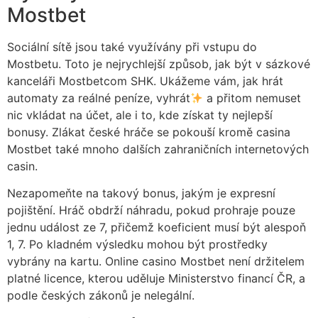
Mostbet
Sociální sítě jsou také využívány při vstupu do
Mostbetu. Toto je nejrychlejší způsob, jak být v sázkové
kanceláři Mostbetcom SHK. Ukážeme vám, jak hrát
automaty za reálné peníze, vyhrát
a přitom nemuset
nic vkládat na účet, ale i to, kde získat ty nejlepší
bonusy. Zlákat české hráče se pokouší kromě casina
Mostbet také mnoho dalších zahraničních internetových
casin.
Nezapomeňte na takový bonus, jakým je expresní
pojištění. Hráč obdrží náhradu, pokud prohraje pouze
jednu událost ze 7, přičemž koeficient musí být alespoň
1, 7. Po kladném výsledku mohou být prostředky
vybrány na kartu. Online casino Mostbet není držitelem
platné licence, kterou uděluje Ministerstvo financí ČR, a
podle českých zákonů je nelegální.