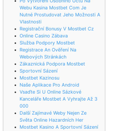
Po Vytvoření Osobního Účtu Na
Webu Kasina Mostbet Com Je
Nutné Prostudovat Jeho Možnosti A
Vlastnosti
Registrační Bonusy V Mostbet Cz
Online Casino Zábava
Služba Podpory Mostbet
Registrace An Ověření Na
Webových Stránkách
Zákaznická Podpora Mostbet
Sportovní Sázení
Mostbet Kazinosu
Naše Aplikace Pro Android
Vsaďte Si U Online Sázkové
Kanceláře Mostbet A Vyhrajte Až 3
000
Další Zajímavé Weby Nejen Ze
Světa Online Hazardních Her
Mostbet Kasino A Sportovní Sázení