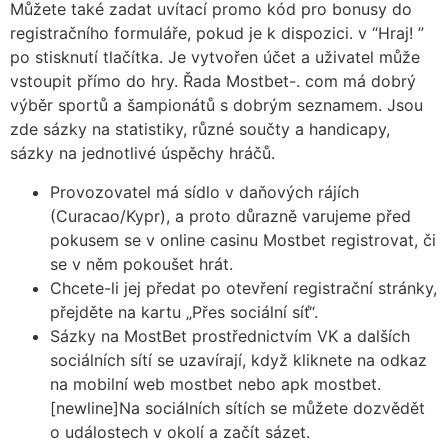
Můžete také zadat uvítací promo kód pro bonusy do
registračního formuláře, pokud je k dispozici. v “Hraj! ”
po stisknutí tlačítka. Je vytvořen účet a uživatel může
vstoupit přímo do hry. Řada Mostbet-. com má dobrý
výběr sportů a šampionátů s dobrým seznamem. Jsou
zde sázky na statistiky, různé součty a handicapy,
sázky na jednotlivé úspěchy hráčů.
Provozovatel má sídlo v daňových rájích
(Curacao/Kypr), a proto důrazně varujeme před
pokusem se v online casinu Mostbet registrovat, či
se v něm pokoušet hrát.
Chcete-li jej předat po otevření registrační stránky,
přejděte na kartu „Přes sociální síť“.
Sázky na MostBet prostřednictvím VK a dalších
sociálních sítí se uzavírají, když kliknete na odkaz
na mobilní web mostbet nebo apk mostbet.
[newline]Na sociálních sítích se můžete dozvědět
o událostech v okolí a začít sázet.