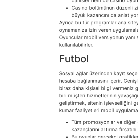
bahisler hem de casino oyunlar
Casino bölümünün düzenli ziy
büyük kazancını da anlatıyor
Ayrıca bu tür programlar ana site
oynamanıza izin veren uygulamaları
Oyuncular mobil versiyonun yanı sır
kullanılabilirler.
Futbol
Sosyal ağlar üzerinden kayıt seçe
hesaba bağlanmasını içerir. Geni
biraz daha kişisel bilgi vermeniz 
biri müşteri hizmetlerinin yavaşl
geliştirmek, sitenin işlevselliğin
kumar faaliyetleri mobil uygulamal
Tüm promosyonlar ve diğer öze
kazançlarını artırma fırsatın
Bu oyunlar gerçekçi grafikle