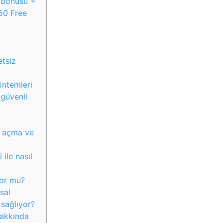
n bonusu +
 50 Free
etsiz
ntemleri
güvenli
 açma ve
ile nasıl
yor mu?
sal
 sağlıyor?
hakkında