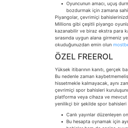
Oyuncunun amacı, uçuş dur
bozdurmak için zamana sahip
Piyangolar, çevrimiçi bahislerini
Millions gibi çeşitli piyango oyun
kazanabilir ve biraz ekstra para 
sırasında uygun alana girmeniz yet
okuduğunuzdan emin olun
mostb
ÖZEL FREEROL
Yüksek itibarının kanıtı, gerçek ba
Bu nedenle zaman kaybetmemelisi
hissetmekle kalmayacak, aynı zama
çevrimiçi spor bahisleri kuruluşun
platforma veya cihaza ve mevcut ö
yenilikçi bir şekilde spor bahisle
Canlı yayınlar düzenleyen ona
Bu hesapta oynamak için ayr