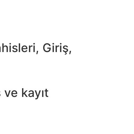
isleri, Giriş,
 ve kayıt