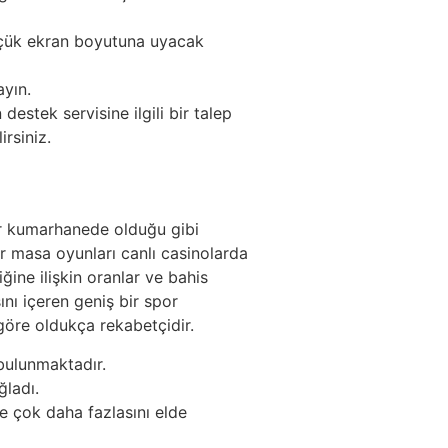
küçük ekran boyutuna uyacak
ayın.
destek servisine ilgili bir talep
rsiniz.
bir kumarhanede olduğu gibi
er masa oyunları canlı casinolarda
ğine ilişkin oranlar ve bahis
sını içeren geniş bir spor
 göre oldukça rekabetçidir.
 bulunmaktadır.
ğladı.
e çok daha fazlasını elde