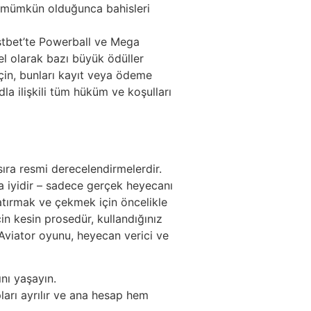
mümkün olduğunca bahisleri
ostbet’te Powerball ve Mega
yel olarak bazı büyük ödüller
çin, bunları kayıt veya ödeme
la ilişkili tüm hüküm ve koşulları
 sıra resmi derecelendirmelerdir.
 iyidir – sadece gerçek heyecanı
atırmak ve çekmek için öncelikle
in kesin prosedür, kullandığınız
Aviator oyunu, heyecan verici ve
nı yaşayın.
arı ayrılır ve ana hesap hem