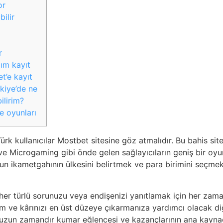
or
bilir
r
ım kayıt
t’e kayıt
kiye’de ne
ilirim?
e oyunları
Türk kullanıcılar Mostbet sitesine göz atmalıdır. Bu bahis site
ve Microgaming gibi önde gelen sağlayıcıların geniş bir oyu
un ikametgahının ülkesini belirtmek ve para birimini seçmek i
 her türlü sorunuzu veya endişenizi yanıtlamak için her zama
im ve kârınızı en üst düzeye çıkarmanıza yardımcı olacak diğe
uzun zamandır kumar eğlencesi ve kazançlarının ana kayna