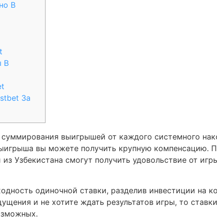
но В
t
 В
t
stbet За
 суммирования выигрышей от каждого системного нако
 выигрыша вы можете получить крупную компенсацию. 
 из Узбекистана смогут получить удовольствие от игры
одность одиночной ставки, разделив инвестиции на к
ущения и не хотите ждать результатов игры, то ставк
озможных.