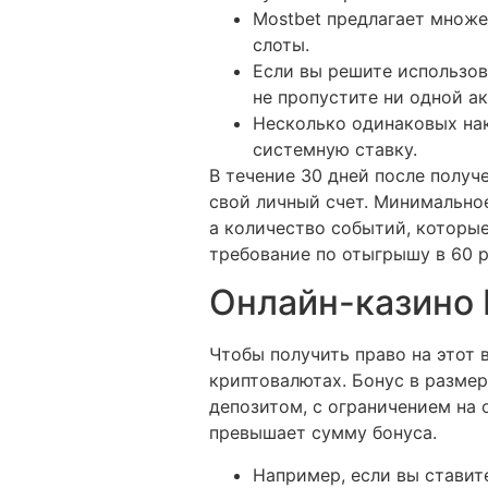
Mostbet предлагает множес
слоты.
Если вы решите использов
не пропустите ни одной ак
Несколько одинаковых нак
системную ставку.
В течение 30 дней после получ
свой личный счет. Минимальное
а количество событий, которые
требование по отыгрышу в 60 
Онлайн-казино 
Чтобы получить право на этот в
криптовалютах. Бонус в разме
депозитом, с ограничением на 
превышает сумму бонуса.
Например, если вы ставит