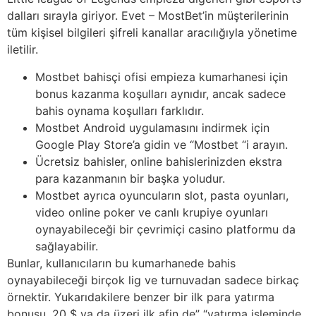
dalları sırayla giriyor. Evet – MostBet’in müşterilerinin
tüm kişisel bilgileri şifreli kanallar aracılığıyla yönetime
iletilir.
Mostbet bahisçi ofisi empieza kumarhanesi için
bonus kazanma koşulları aynıdır, ancak sadece
bahis oynama koşulları farklıdır.
Mostbet Android uygulamasını indirmek için
Google Play Store’a gidin ve “Mostbet “i arayın.
Ücretsiz bahisler, online bahislerinizden ekstra
para kazanmanın bir başka yoludur.
Mostbet ayrıca oyuncuların slot, pasta oyunları,
video online poker ve canlı krupiye oyunları
oynayabileceği bir çevrimiçi casino platformu da
sağlayabilir.
Bunlar, kullanıcıların bu kumarhanede bahis
oynayabileceği birçok lig ve turnuvadan sadece birkaç
örnektir. Yukarıdakilere benzer bir ilk para yatırma
bonusu, 20 $ ya da üzeri ilk afin de” “yatırma işleminde