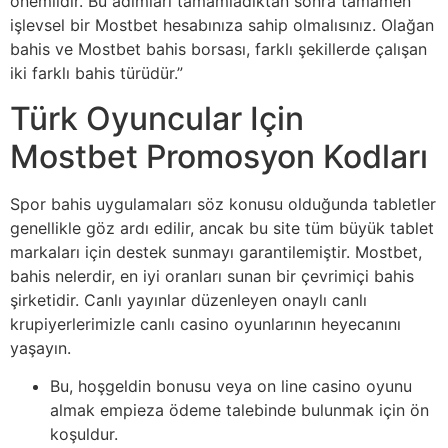
önemlidir. Bu adımları tamamladıktan sonra tamamen
işlevsel bir Mostbet hesabınıza sahip olmalısınız. Olağan
bahis ve Mostbet bahis borsası, farklı şekillerde çalışan
iki farklı bahis türüdür.”
Türk Oyuncular Için
Mostbet Promosyon Kodları
Spor bahis uygulamaları söz konusu olduğunda tabletler
genellikle göz ardı edilir, ancak bu site tüm büyük tablet
markaları için destek sunmayı garantilemiştir. Mostbet,
bahis nelerdir, en iyi oranları sunan bir çevrimiçi bahis
şirketidir. Canlı yayınlar düzenleyen onaylı canlı
krupiyerlerimizle canlı casino oyunlarının heyecanını
yaşayın.
Bu, hoşgeldin bonusu veya on line casino oyunu
almak empieza ödeme talebinde bulunmak için ön
koşuldur.