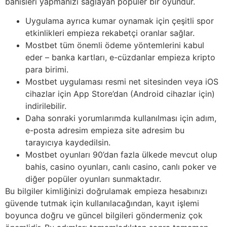
bahisleri yapmanızı sağlayan popüler bir oyundur.
Uygulama ayrıca kumar oynamak için çeşitli spor
etkinlikleri empieza rekabetçi oranlar sağlar.
Mostbet tüm önemli ödeme yöntemlerini kabul
eder – banka kartları, e-cüzdanlar empieza kripto
para birimi.
Mostbet uygulaması resmi net sitesinden veya iOS
cihazlar için App Store’dan (Android cihazlar için)
indirilebilir.
Daha sonraki yorumlarımda kullanılması için adım,
e-posta adresim empieza site adresim bu
tarayıcıya kaydedilsin.
Mostbet oyunları 90’dan fazla ülkede mevcut olup
bahis, casino oyunları, canlı casino, canlı poker ve
diğer popüler oyunları sunmaktadır.
Bu bilgiler kimliğinizi doğrulamak empieza hesabınızı
güvende tutmak için kullanılacağından, kayıt işlemi
boyunca doğru ve güncel bilgileri göndermeniz çok