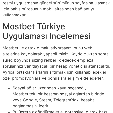
resmi uygulamanın güncel sürümünün sayfasına ulaşmak
için bahis bürosunun mobil sitesinden bağlantıyı
kullanmaktır.
Mostbet Türkiye
Uygulaması Incelemesi
Mostbet ile ortak olmak istiyorsanız, bunu web
sitelerine kaydolarak yapabilirsiniz. Kaydolduktan sonra,
süreç boyunca sizing rehberlik edecek empieza
sorularınızı yanıtlayacak bir hesap yöneticisi atanacaktır.
Ayrıca, ortaklar kârlarını artırmak için kullanabilecekleri
özel promosyonlara ve bonuslara erişim elde ederler.
Sosyal ağlar üzerinden kayıt seçeneği,
Mostbet’teki bir hesabın sosyal ağlardan birinde
veya Google, Steam, Telegram’daki hesaba
bağlanmasını içerir.
Bu ücretsiz döndürmelerle, potansiyel olarak bazı