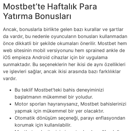
Mostbet’te Haftalık Para
Yatırma Bonusları
Ancak, bonuslarla birlikte gelen bazı kurallar ve şartlar
da vardır, bu nedenle oyuncuların bonusları kullanmadan
önce dikkatli bir şekilde okumaları önerilir. Mostbet hem
web sitesinin mobil versiyonunu hem sprained ankle de
iOS empieza Android cihazlar için bir uygulama
sunmaktadır. Bu seçeneklerin her ikisi de aynı özellikleri
ve işlevleri sağlar, ancak ikisi arasında bazı farklılıklar
vardır.
Bu teklif Mostbet’teki bahis deneyiminizi
başlatmanın mükemmel bir yoludur.
Motor sporları hayranıysanız, Mostbet bahislerinizi
yapmak için mükemmel bir yer olacaktır.
Otomatik dönüşüm seçeneği, parayı enflasyondan
korumak için kullanılabilir.