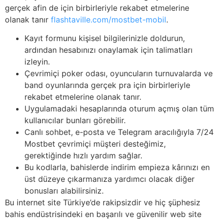
gerçek afin de için birbirleriyle rekabet etmelerine
olanak tanır
flashtaville.com/mostbet-mobil
.
Kayıt formunu kişisel bilgilerinizle doldurun,
ardından hesabınızı onaylamak için talimatları
izleyin.
Çevrimiçi poker odası, oyuncuların turnuvalarda ve
band oyunlarında gerçek pra için birbirleriyle
rekabet etmelerine olanak tanır.
Uygulamadaki hesaplarında oturum açmış olan tüm
kullanıcılar bunları görebilir.
Canlı sohbet, e-posta ve Telegram aracılığıyla 7/24
Mostbet çevrimiçi müşteri desteğimiz,
gerektiğinde hızlı yardım sağlar.
Bu kodlarla, bahislerde indirim empieza kârınızı en
üst düzeye çıkarmanıza yardımcı olacak diğer
bonusları alabilirsiniz.
Bu internet site Türkiye’de rakipsizdir ve hiç şüphesiz
bahis endüstrisindeki en başarılı ve güvenilir web site