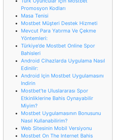
Türk Oyuncular Için Mostbet
Promosyon Kodları
Masa Tenisi
Mostbet Müşteri Destek Hizmeti
Mevcut Para Yatırma Ve Çekme
Yöntemleri:
Türkiye’de Mostbet Online Spor
Bahisleri
Android Cihazlarda Uygulama Nasıl
Edinilir:
Android Için Mostbet Uygulamasını
Indirin
Mostbet’te Uluslararası Spor
Etkinliklerine Bahis Oynayabilir
Miyim?
Mostbet Uygulamasının Bonusunu
Nasıl Kullanabilirim?
Web Sitesinin Mobil Versiyonu
Mostbet On The Internet Bahis