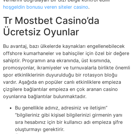
hoşgeldin bonusu veren siteler casino
.
Tr Mostbet Casino’da
Ücretsiz Oyunlar
Bu avantaj, bazı ülkelerde kaynakları engellenebilecek
offshore kumarhaneler ve bahisçiler için özel bir değere
sahiptir. Programın ana ekranında, üst kısmında,
promosyonlar, ikramiyeler ve turnuvalarla birlikte önemli
spor etkinliklerinin duyurulduğu bir rotasyon bloğu
vardır. Aşağıda en popüler canlı etkinliklere empieza
çizgilere bağlantılar empieza en çok aranan casino
oyunlarına bağlantılar bulunmaktadır.
Bu genellikle adınız, adresiniz ve iletişim”
“bilgileriniz gibi kişisel bilgilerinizi girmenin yanı
sıra hesabınız için bir kullanıcı adı empieza şifre
oluşturmayı gerektirir.