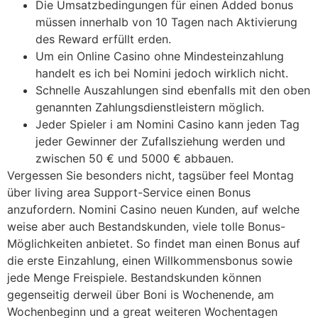
Die Umsatzbedingungen für einen Added bonus
müssen innerhalb von 10 Tagen nach Aktivierung
des Reward erfüllt erden.
Um ein Online Casino ohne Mindesteinzahlung
handelt es ich bei Nomini jedoch wirklich nicht.
Schnelle Auszahlungen sind ebenfalls mit den oben
genannten Zahlungsdienstleistern möglich.
Jeder Spieler i am Nomini Casino kann jeden Tag
jeder Gewinner der Zufallsziehung werden und
zwischen 50 € und 5000 € abbauen.
Vergessen Sie besonders nicht, tagsüber feel Montag
über living area Support-Service einen Bonus
anzufordern. Nomini Casino neuen Kunden, auf welche
weise aber auch Bestandskunden, viele tolle Bonus-
Möglichkeiten anbietet. So findet man einen Bonus auf
die erste Einzahlung, einen Willkommensbonus sowie
jede Menge Freispiele. Bestandskunden können
gegenseitig derweil über Boni is Wochenende, am
Wochenbeginn und a great weiteren Wochentagen