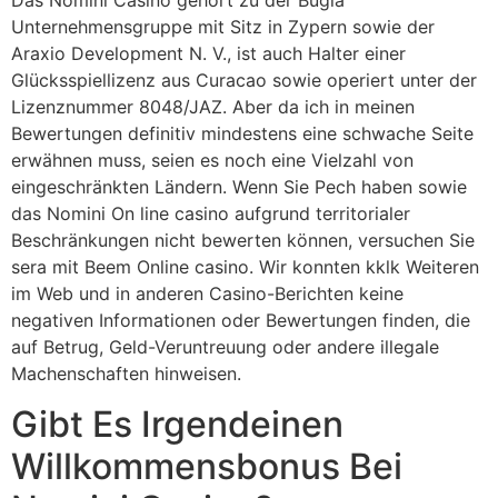
Das Nomini Casino gehört zu der Bugia
Unternehmensgruppe mit Sitz in Zypern sowie der
Araxio Development N. V., ist auch Halter einer
Glücksspiellizenz aus Curacao sowie operiert unter der
Lizenznummer 8048/JAZ. Aber da ich in meinen
Bewertungen definitiv mindestens eine schwache Seite
erwähnen muss, seien es noch eine Vielzahl von
eingeschränkten Ländern. Wenn Sie Pech haben sowie
das Nomini On line casino aufgrund territorialer
Beschränkungen nicht bewerten können, versuchen Sie
sera mit Beem Online casino. Wir konnten kklk Weiteren
im Web und in anderen Casino-Berichten keine
negativen Informationen oder Bewertungen finden, die
auf Betrug, Geld-Veruntreuung oder andere illegale
Machenschaften hinweisen.
Gibt Es Irgendeinen
Willkommensbonus Bei