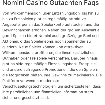
Nomini Casino Gutachten Faqs
Von Willkommensboni über Einzahlungsboni bis hin zu
hin zu Freispielen gibt es regelmäßig attraktive
Angebote, perish das Spielerkonto aufstocken und die
Gewinnchancen erhöhen. Neben der großen Auswahl a
good Spielen bietet Nomini auch großzügige Boni und
Aktionen, o das Spielerlebnis noch spannender zu
gliedern. Neue Spieler können von attraktiven
Willkommensboni profitieren, die ihnen zusätzliches
Guthaben oder Freispiele verschaffen. Darüber hinaus
gibt ha sido regelmäßige Einzahlungsboni, Freispiele
und andere aufregende Promotionen, die den Spielern
die Möglichkeit bieten, ihre Gewinne zu maximieren. Die
Plattform verwendet modernste
Verschlüsselungstechnologien, um sicherzustellen, dass
Ihre persönlichen und finanziellen Information stets
sicher und geschützt sind.