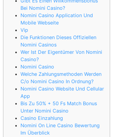
Gibt Es Einen Willkommensbonus
Bei Nomini Casino?
Nomini Casino Application Und
Mobile Webseite
Vip
Die Funktionen Dieses Offiziellen
Nomini Casinos
Wer Ist Der Eigentümer Von Nomini
Casino?
Nomini Casino
Welche Zahlungsmethoden Werden
C/o Nomini Casino In Ordnung?
Nomini Casino Website Und Cellular
App
Bis Zu 50% + 50 Fs Match Bonus
Unter Nomini Casino
Casino Einzahlung
Nomini On Line Casino Bewertung
Im Überblick