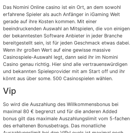
Das Nomini Online casino ist ein Ort, an dem sowohl
erfahrene Spieler als auch Anfänger in iGaming Welt
gerade auf ihre Kosten kommen. Mit einer
beeindruckenden Auswahl an Mitspielen, die von einigen
der bekanntesten Software Anbieter in jeder Branche
bereitgestellt sein, ist für jeden Geschmack etwas dabei.
Wenn ihr großen Wert auf eine gewisse massive
Casinospiele-Auswahl legt, dann seid ihr im Nomini
Casino genau richtig. Hier sind alle vertrauenswürdigen
und bekannten Spieleprovider mit am Start off und ihr
könnt aus über some. 500 Casinospielen wählen.
Vip
So wird die Auszahlung des Willkommensbonus bei
maximal 80 € begrenzt und für die anderen Added
bonus gilt das maximale Auszahlungslimit vom 5-fachen
des erhaltenen Bonusbetrags. Das monatliche
Auszahlungslimit bei den VIP-Levels ist maximal noch