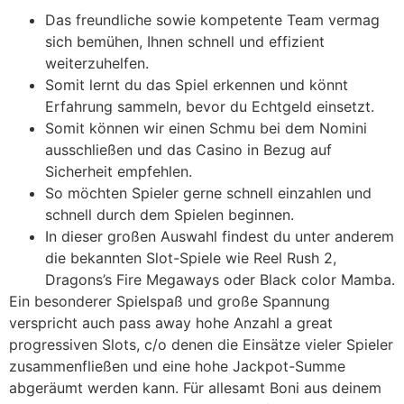
Das freundliche sowie kompetente Team vermag
sich bemühen, Ihnen schnell und effizient
weiterzuhelfen.
Somit lernt du das Spiel erkennen und könnt
Erfahrung sammeln, bevor du Echtgeld einsetzt.
Somit können wir einen Schmu bei dem Nomini
ausschließen und das Casino in Bezug auf
Sicherheit empfehlen.
So möchten Spieler gerne schnell einzahlen und
schnell durch dem Spielen beginnen.
In dieser großen Auswahl findest du unter anderem
die bekannten Slot-Spiele wie Reel Rush 2,
Dragons’s Fire Megaways oder Black color Mamba.
Ein besonderer Spielspaß und große Spannung
verspricht auch pass away hohe Anzahl a great
progressiven Slots, c/o denen die Einsätze vieler Spieler
zusammenfließen und eine hohe Jackpot-Summe
abgeräumt werden kann. Für allesamt Boni aus deinem