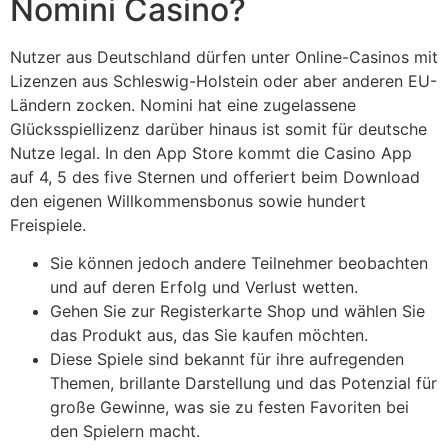
Nomini Casino?
Nutzer aus Deutschland dürfen unter Online-Casinos mit
Lizenzen aus Schleswig-Holstein oder aber anderen EU-
Ländern zocken. Nomini hat eine zugelassene
Glücksspiellizenz darüber hinaus ist somit für deutsche
Nutze legal. In den App Store kommt die Casino App
auf 4, 5 des five Sternen und offeriert beim Download
den eigenen Willkommensbonus sowie hundert
Freispiele.
Sie können jedoch andere Teilnehmer beobachten
und auf deren Erfolg und Verlust wetten.
Gehen Sie zur Registerkarte Shop und wählen Sie
das Produkt aus, das Sie kaufen möchten.
Diese Spiele sind bekannt für ihre aufregenden
Themen, brillante Darstellung und das Potenzial für
große Gewinne, was sie zu festen Favoriten bei
den Spielern macht.