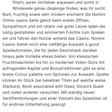
filtern, euren Vorlieben anpassen und somit in
Windeseile genau dasjenige finden, was ihr sucht.
Bunt, fruchtig sowie sehr modern erscheint die Nomini
Online casino Seite gleich beim ersten Öffnen.
Sympathisch und mit relativ viel guter Laune laden die
lustig gestalteten und animierten Früchte zum Spielen
ein und führen den Nutzer anhand das Casino. Nomini
Casino bietet noch eine vielfältige Auswahl a good
Spielautomaten, die für jeden Geschmack darüber
hinaus jede Vorliebe etwas bieten. Von klassischen
Fruchtmaschinen bis hin zu modernen Video-Slots mit
aufregenden Kapitel und Bonusfunktionen gibt es eine
breite Colour pallette von Optionen zur Auswahl. Spieler
können ihr Glück bei beliebten Titeln auf welche weise
Starburst, Book associated with Dead, Gonzo’s Quest
und vielen anderen versuchen. Mit ständig neuen
Veröffentlichungen und einer Vielzahl des Spielstilen ist
für endlose Unterhaltung gesorgt.