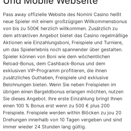
Und Mobile Webseite
Pass away offizielle Website des Nomini Casino heißt
neue Spieler mit einem großzügigen Willkommensbonus
von bis zu 500€ herzlich willkommen. Zusätzlich zu
dem attraktiven Angebot bietet das Casino regelmäßige
Aktionen wie Einzahlungsboni, Freispiele und Turniere,
um das Spielerlebnis noch spannender über gestalten.
Spieler können von Boni wie dem wöchentlichen
Reload-Bonus, dem Cashback-Bonus und dem
exklusiven VIP-Programm profitieren, die ihnen
zusätzliches Guthaben, Freispiele und exklusive
Belohnungen bieten. Wenn Sie neben Freispielen im
übrigen einen Bargeldbonus erlangen möchten, nutzen
Sie dieses Angebot. Ihre erste Einzahlung bringt Ihnen
einen 100 % Bonus erst wenn zu 500 € plus 200
Freispiele. Freispiele werden within Blöcken zu jou 20
Drehungen innerhalb von 10 Tagen vergeben und sind
immer wieder 24 Stunden lang gültig.