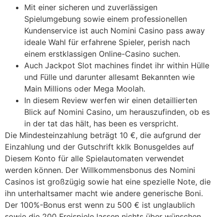
Mit einer sicheren und zuverlässigen
Spielumgebung sowie einem professionellen
Kundenservice ist auch Nomini Casino pass away
ideale Wahl für erfahrene Spieler, perish nach
einem erstklassigen Online-Casino suchen.
Auch Jackpot Slot machines findet ihr within Hülle
und Fülle und darunter allesamt Bekannten wie
Main Millions oder Mega Moolah.
In diesem Review werfen wir einen detaillierten
Blick auf Nomini Casino, um herauszufinden, ob es
in der tat das hält, has been es verspricht.
Die Mindesteinzahlung beträgt 10 €, die aufgrund der
Einzahlung und der Gutschrift kklk Bonusgeldes auf
Diesem Konto für alle Spielautomaten verwendet
werden können. Der Willkommensbonus des Nomini
Casinos ist großzügig sowie hat eine spezielle Note, die
ihn unterhaltsamer macht wie andere generische Boni.
Der 100%-Bonus erst wenn zu 500 € ist unglaublich
sowie die 200 Freispiele lassen nichts über wünschen