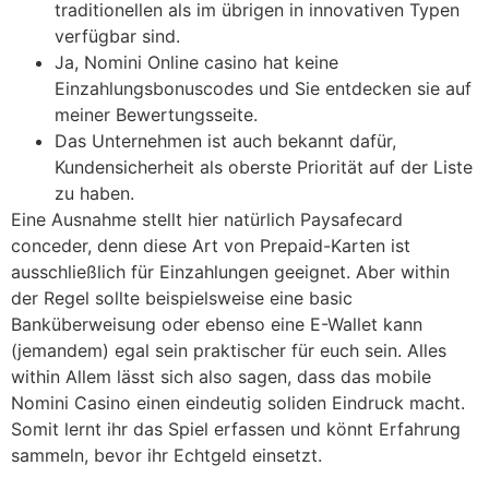
traditionellen als im übrigen in innovativen Typen
verfügbar sind.
Ja, Nomini Online casino hat keine
Einzahlungsbonuscodes und Sie entdecken sie auf
meiner Bewertungsseite.
Das Unternehmen ist auch bekannt dafür,
Kundensicherheit als oberste Priorität auf der Liste
zu haben.
Eine Ausnahme stellt hier natürlich Paysafecard
conceder, denn diese Art von Prepaid-Karten ist
ausschließlich für Einzahlungen geeignet. Aber within
der Regel sollte beispielsweise eine basic
Banküberweisung oder ebenso eine E-Wallet kann
(jemandem) egal sein praktischer für euch sein. Alles
within Allem lässt sich also sagen, dass das mobile
Nomini Casino einen eindeutig soliden Eindruck macht.
Somit lernt ihr das Spiel erfassen und könnt Erfahrung
sammeln, bevor ihr Echtgeld einsetzt.