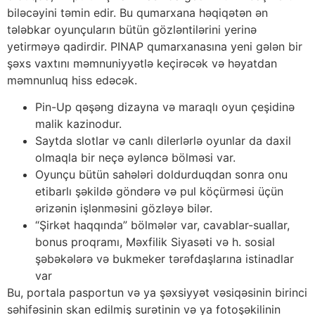
biləcəyini təmin edir. Bu qumarxana həqiqətən ən
tələbkar oyunçuların bütün gözləntilərini yerinə
yetirməyə qadirdir. PINAP qumarxanasına yeni gələn bir
şəxs vaxtını məmnuniyyətlə keçirəcək və həyatdan
məmnunluq hiss edəcək.
Pin-Up qəşəng dizayna və maraqlı oyun çeşidinə
malik kazinodur.
Saytda slotlar və canlı dilerlərlə oyunlar da daxil
olmaqla bir neçə əyləncə bölməsi var.
Oyunçu bütün sahələri doldurduqdan sonra onu
etibarlı şəkildə göndərə və pul köçürməsi üçün
ərizənin işlənməsini gözləyə bilər.
“Şirkət haqqında” bölmələr var, cavablar-suallar,
bonus proqramı, Məxfilik Siyasəti və h. sosial
şəbəkələrə və bukmeker tərəfdaşlarına istinadlar
var
Bu, portala pasportun və ya şəxsiyyət vəsiqəsinin birinci
səhifəsinin skan edilmiş surətinin və ya fotoşəkilinin