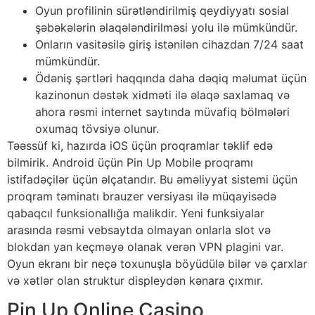
Oyun profilinin sürətləndirilmiş qeydiyyatı sosial
şəbəkələrin əlaqələndirilməsi yolu ilə mümkündür.
Onların vasitəsilə giriş istənilən cihazdan 7/24 saat
mümkündür.
Ödəniş şərtləri haqqında daha dəqiq məlumat üçün
kazinonun dəstək xidməti ilə əlaqə saxlamaq və
ahora rəsmi internet saytında müvafiq bölmələri
oxumaq tövsiyə olunur.
Təəssüf ki, hazırda iOS üçün proqramlar təklif edə
bilmirik. Android üçün Pin Up Mobile proqramı
istifadəçilər üçün əlçatandır. Bu əməliyyat sistemi üçün
proqram təminatı brauzer versiyası ilə müqayisədə
qabaqcıl funksionallığa malikdir. Yeni funksiyalar
arasında rəsmi vebsaytda olmayan onlarla slot və
blokdan yan keçməyə olanak verən VPN plagini var.
Oyun ekranı bir neçə toxunuşla böyüdülə bilər və çarxlar
və xətlər olan struktur displeydən kənara çıxmır.
Pin Up Online Casino