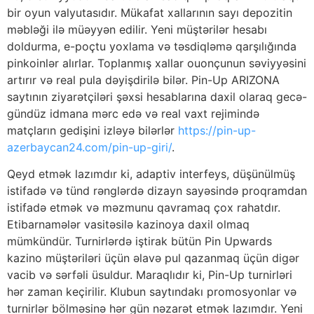
bir oyun valyutasıdır. Mükafat xallarının sayı depozitin
məbləği ilə müəyyən edilir. Yeni müştərilər hesabı
doldurma, e-poçtu yoxlama və təsdiqləmə qarşılığında
pinkoinlər alırlar. Toplanmış xallar ouonçunun səviyyəsini
artırır və real pula dəyişdirilə bilər. Pin-Up ARIZONA
saytının ziyarətçiləri şəxsi hesablarına daxil olaraq gecə-
gündüz idmana mərc edə və real vaxt rejimində
matçların gedişini izləyə bilərlər
https://pin-up-
azerbaycan24.com/pin-up-giri/
.
Qeyd etmək lazımdır ki, adaptiv interfeys, düşünülmüş
istifadə və tünd rənglərdə dizayn sayəsində proqramdan
istifadə etmək və məzmunu qavramaq çox rahatdır.
Etibarnamələr vasitəsilə kazinoya daxil olmaq
mümkündür. Turnirlərdə iştirak bütün Pin Upwards
kazino müştəriləri üçün əlavə pul qazanmaq üçün digər
vacib və sərfəli üsuldur. Maraqlıdır ki, Pin-Up turnirləri
hər zaman keçirilir. Klubun saytındakı promosyonlar və
turnirlər bölməsinə hər gün nəzarət etmək lazımdır. Yeni