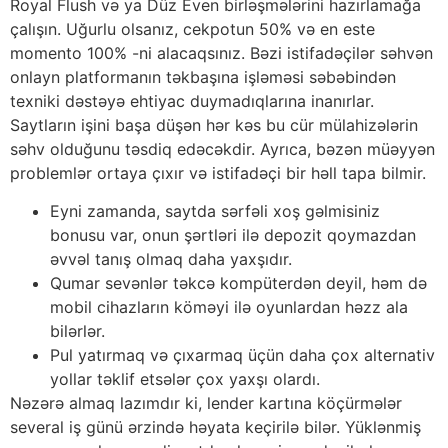
Royal Flush və ya Düz Even birləşmələrini hazırlamağa
çalışın. Uğurlu olsanız, cekpotun 50% və en este
momento 100% -ni alacaqsınız. Bəzi istifadəçilər səhvən
onlayn platformanın təkbaşına işləməsi səbəbindən
texniki dəstəyə ehtiyac duymadıqlarına inanırlar.
Saytların işini başa düşən hər kəs bu cür mülahizələrin
səhv olduğunu təsdiq edəcəkdir. Ayrıca, bəzən müəyyən
problemlər ortaya çıxır və istifadəçi bir həll tapa bilmir.
Eyni zamanda, saytda sərfəli xoş gəlmisiniz
bonusu var, onun şərtləri ilə depozit qoymazdan
əvvəl tanış olmaq daha yaxşıdır.
Qumar sevənlər təkcə kompüterdən deyil, həm də
mobil cihazların köməyi ilə oyunlardan həzz ala
bilərlər.
Pul yatırmaq və çıxarmaq üçün daha çox alternativ
yollar təklif etsələr çox yaxşı olardı.
Nəzərə almaq lazımdır ki, lender kartına köçürmələr
several iş günü ərzində həyata keçirilə bilər. Yüklənmiş