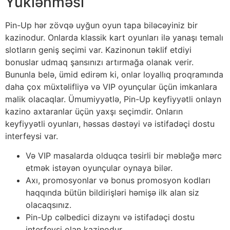
Yüklənməsi
Pin-Up hər zövqə uyğun oyun tapa biləcəyiniz bir
kazinodur. Onlarda klassik kart oyunları ilə yanaşı temalı
slotların geniş seçimi var. Kazinonun təklif etdiyi
bonuslar udmaq şansınızı artırmağa olanak verir.
Bununla belə, ümid edirəm ki, onlar loyallıq proqramında
daha çox müxtəlifliyə və VIP oyunçular üçün imkanlara
malik olacaqlar. Ümumiyyətlə, Pin-Up keyfiyyətli onlayn
kazino axtaranlar üçün yaxşı seçimdir. Onların
keyfiyyətli oyunları, həssas dəstəyi və istifadəçi dostu
interfeysi var.
Və VIP masalarda olduqca təsirli bir məbləğə mərc
etmək istəyən oyunçular oynaya bilər.
Axı, promosyonlar və bonus promosyon kodları
haqqında bütün bildirişləri həmişə ilk alan siz
olacaqsınız.
Pin-Up cəlbedici dizaynı və istifadəçi dostu
interfeysi olan kazinodur.