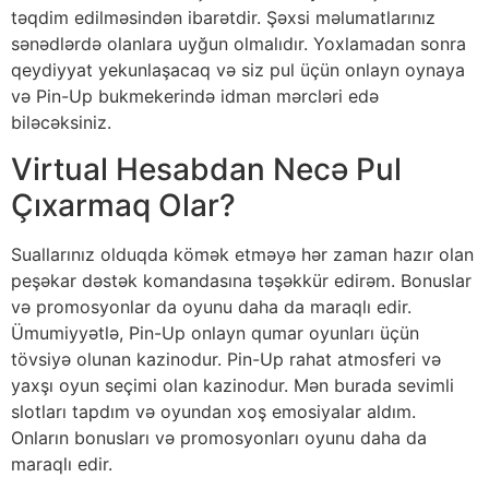
təqdim edilməsindən ibarətdir. Şəxsi məlumatlarınız
sənədlərdə olanlara uyğun olmalıdır. Yoxlamadan sonra
qeydiyyat yekunlaşacaq və siz pul üçün onlayn oynaya
və Pin-Up bukmekerində idman mərcləri edə
biləcəksiniz.
Virtual Hesabdan Necə Pul
Çıxarmaq Olar?
Suallarınız olduqda kömək etməyə hər zaman hazır olan
peşəkar dəstək komandasına təşəkkür edirəm. Bonuslar
və promosyonlar da oyunu daha da maraqlı edir.
Ümumiyyətlə, Pin-Up onlayn qumar oyunları üçün
tövsiyə olunan kazinodur. Pin-Up rahat atmosferi və
yaxşı oyun seçimi olan kazinodur. Mən burada sevimli
slotları tapdım və oyundan xoş emosiyalar aldım.
Onların bonusları və promosyonları oyunu daha da
maraqlı edir.