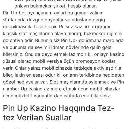
onlayn bukmeker şirkəti hesab olunur.
Pin Up bet oyunçunun rəyləri bu qumar zalının
slotlarında düzgün qaydalar və uduşların dəqiq
ödənilməsi ilə təsdiqlənir. Pulsuz kazino proqramı
klassik slot maşınlarına əlavə olaraq, bukmeker rejimini
də ehtiva edir. Bununla siz Pin Up- də idmana mərc edə
və bununla da sevimli idman növlərində qalib gələ
bilərsiniz. Onu da qeyd etmək lazımdır ki, onlayn kazino
xüsusi olaraq mobil versiya üçün promosyon kodları
verir. Onlar yalnız mobil cihazda tətbiqdə aktivləşdirilə
bilər, lakin ən əsası odur ki, onların tərkibində həqiqətən
gözəl hədiyyələr var. Slot maşınlarında əylənmək və Pin
number Up casino az mərc etmək üçün mobil cihazlar
üçün müxtəlif variantlardan istifadə edə bilərsiniz.
Pin Up Kazino Haqqında Tez-
tez Verilən Suallar