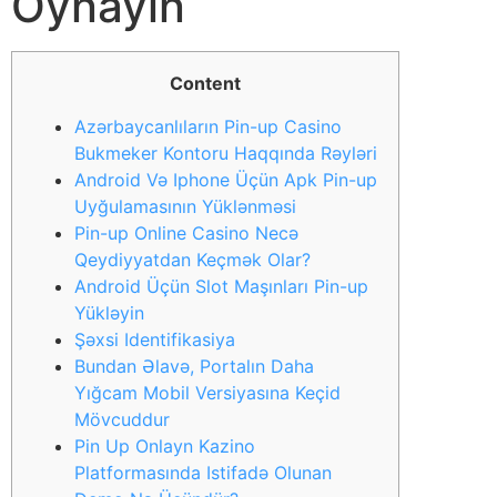
Oynayın
Content
Azərbaycanlıların Pin-up Casino
Bukmeker Kontoru Haqqında Rəyləri
Android Və Iphone Üçün Apk Pin-up
Uyğulamasının Yüklənməsi
Pin-up Online Casino Necə
Qeydiyyatdan Keçmək Olar?
Android Üçün Slot Maşınları Pin-up
Yükləyin
Şəxsi Identifikasiya
Bundan Əlavə, Portalın Daha
Yığcam Mobil Versiyasına Keçid
Mövcuddur
Pin Up Onlayn Kazino
Platformasında Istifadə Olunan