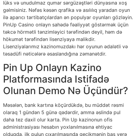
lüks və unudulmaz qumar sərgüzəştləri dünyasına xoş
gəlmisiniz. Nəfəs kəsən qrafika və asılılıq yaradan oyun
ilə aparıcı tərtibatçılardan ən populyar oyunları gözləyin.
PinUp Casino onlayn sahədə fəaliyyət göstərmək üçün
təkcə hörmətli tənzimləyici tərəfindən deyil, həm də
hökumət tərəfindən lisenziyaya malikdir.
Lisenziyalarımız kazinomuzdakı hər oyunun ədalətli və
təsadüfi nəticələrə əsaslandığına zəmanətdir.
Pin Up Onlayn Kazino
Platformasında Istifadə
Olunan Demo Nə Üçündür?
Məsələn, bank kartına köçürdükdə, bu müddət rəsmi
olaraq 1 gündən 5 günə qədərdir, amma əslində pul
daha tez daxil olur karta. Pin Up kazinonun ofis
administrasiyası hesabın yoxlanılmasına ehtiyac
olduqda, ilk pulun çıxarılmasında gecikmənin baş verə