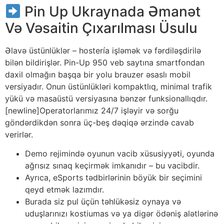
Pin Up Ukraynada Əmanət
Və Vəsaitin Çıxarılması Üsulu
Əlavə üstünlüklər – hostería işləmək və fərdiləşdirilə
bilən bildirişlər. Pin-Up 950 veb saytına smartfondan
daxil olmağın başqa bir yolu brauzer əsaslı mobil
versiyadır. Onun üstünlükləri kompaktlıq, minimal trafik
yükü və masaüstü versiyasına bənzər funksionallıqdır.
[newline]Operatorlarımız 24/7 işləyir və sorğu
göndərdikdən sonra üç-beş dəqiqə ərzində cavab
verirlər.
Demo rejimində oyunun vacib xüsusiyyəti, oyunda
ağrısız sınaq keçirmək imkanıdır – bu vacibdir.
Ayrıca, eSports tədbirlərinin böyük bir seçimini
qeyd etmək lazımdır.
Burada siz pul üçün təhlükəsiz oynaya və
uduşlarınızı kostiumas və ya digər ödəniş alətlərinə