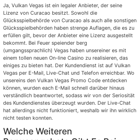
Ja, Vulkan Vegas ist ein legaler Anbieter, der seine
Lizenz von Curacao besitzt. Sowohl die
Glücksspielbehörde von Curacao als auch alle sonstigen
Glücksspielbehörden haben strenge Auflagen, die es zu
erfüllen gilt, bevor der Anbieter eine Lizenz ausgestellt
bekommt. Bei Feuer speiender berg
(umgangssprachlich) Vegas haben unsereiner es mit
einem tollen neuen On-line Casino zu realisieren, das
einiges zu bieten hat. Der Kundendienst ist auf Vulkan
Vegas per E-Mail, Live-Chat und Telefon erreichbar. Wo
unsereins den Vulkan Vegas Promo Code entdecken
können, wurden each E-Mail schnell darüber hinaus
verständlich beantwortet, sodass wir von der Seriosität
des Kundendienstes überzeugt wurden. Der Live-Chat
hat allerdings nicht funktioniert, weshalb wir ihn wirklich
nicht testen konnten.
Welche Weiteren