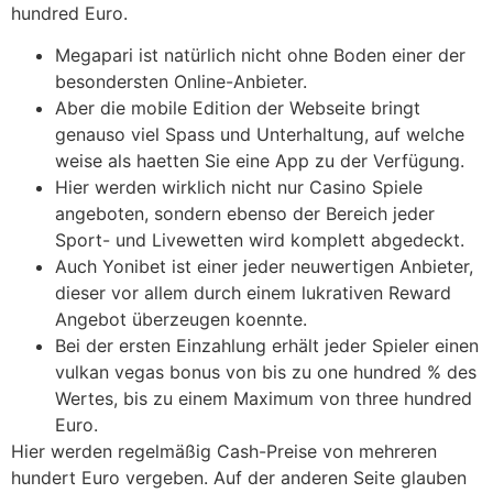
hundred Euro.
Megapari ist natürlich nicht ohne Boden einer der
besondersten Online-Anbieter.
Aber die mobile Edition der Webseite bringt
genauso viel Spass und Unterhaltung, auf welche
weise als haetten Sie eine App zu der Verfügung.
Hier werden wirklich nicht nur Casino Spiele
angeboten, sondern ebenso der Bereich jeder
Sport- und Livewetten wird komplett abgedeckt.
Auch Yonibet ist einer jeder neuwertigen Anbieter,
dieser vor allem durch einem lukrativen Reward
Angebot überzeugen koennte.
Bei der ersten Einzahlung erhält jeder Spieler einen
vulkan vegas bonus von bis zu one hundred % des
Wertes, bis zu einem Maximum von three hundred
Euro.
Hier werden regelmäßig Cash-Preise von mehreren
hundert Euro vergeben. Auf der anderen Seite glauben