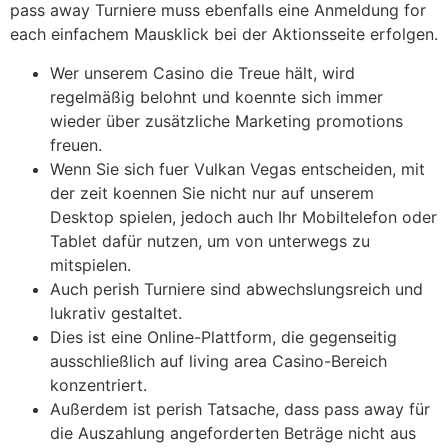
pass away Turniere muss ebenfalls eine Anmeldung for
each einfachem Mausklick bei der Aktionsseite erfolgen.
Wer unserem Casino die Treue hält, wird
regelmäßig belohnt und koennte sich immer
wieder über zusätzliche Marketing promotions
freuen.
Wenn Sie sich fuer Vulkan Vegas entscheiden, mit
der zeit koennen Sie nicht nur auf unserem
Desktop spielen, jedoch auch Ihr Mobiltelefon oder
Tablet dafür nutzen, um von unterwegs zu
mitspielen.
Auch perish Turniere sind abwechslungsreich und
lukrativ gestaltet.
Dies ist eine Online-Plattform, die gegenseitig
ausschließlich auf living area Casino-Bereich
konzentriert.
Außerdem ist perish Tatsache, dass pass away für
die Auszahlung angeforderten Beträge nicht aus