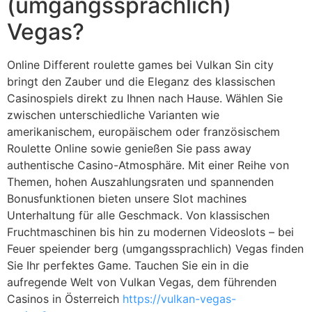
(umgangssprachlich)
Vegas?
Online Different roulette games bei Vulkan Sin city
bringt den Zauber und die Eleganz des klassischen
Casinospiels direkt zu Ihnen nach Hause. Wählen Sie
zwischen unterschiedliche Varianten wie
amerikanischem, europäischem oder französischem
Roulette Online sowie genießen Sie pass away
authentische Casino-Atmosphäre. Mit einer Reihe von
Themen, hohen Auszahlungsraten und spannenden
Bonusfunktionen bieten unsere Slot machines
Unterhaltung für alle Geschmack. Von klassischen
Fruchtmaschinen bis hin zu modernen Videoslots – bei
Feuer speiender berg (umgangssprachlich) Vegas finden
Sie Ihr perfektes Game. Tauchen Sie ein in die
aufregende Welt von Vulkan Vegas, dem führenden
Casinos in Österreich
https://vulkan-vegas-