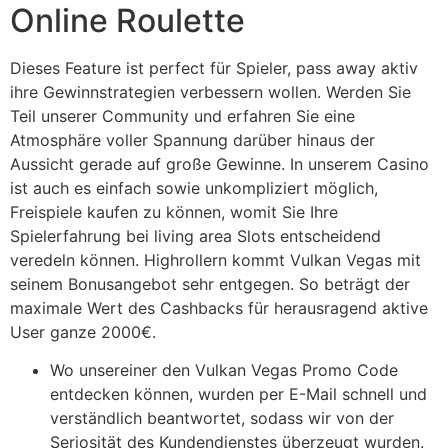
Online Roulette
Dieses Feature ist perfect für Spieler, pass away aktiv
ihre Gewinnstrategien verbessern wollen. Werden Sie
Teil unserer Community und erfahren Sie eine
Atmosphäre voller Spannung darüber hinaus der
Aussicht gerade auf große Gewinne. In unserem Casino
ist auch es einfach sowie unkompliziert möglich,
Freispiele kaufen zu können, womit Sie Ihre
Spielerfahrung bei living area Slots entscheidend
veredeln können. Highrollern kommt Vulkan Vegas mit
seinem Bonusangebot sehr entgegen. So beträgt der
maximale Wert des Cashbacks für herausragend aktive
User ganze 2000€.
Wo unsereiner den Vulkan Vegas Promo Code
entdecken können, wurden per E-Mail schnell und
verständlich beantwortet, sodass wir von der
Seriosität des Kundendienstes überzeugt wurden.