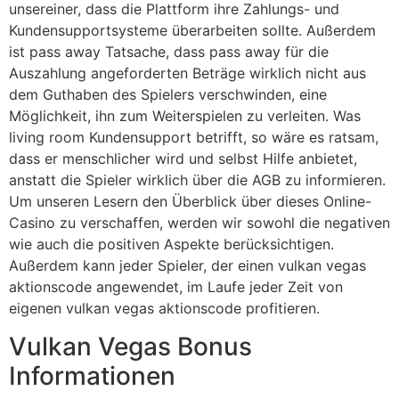
unsereiner, dass die Plattform ihre Zahlungs- und
Kundensupportsysteme überarbeiten sollte. Außerdem
ist pass away Tatsache, dass pass away für die
Auszahlung angeforderten Beträge wirklich nicht aus
dem Guthaben des Spielers verschwinden, eine
Möglichkeit, ihn zum Weiterspielen zu verleiten. Was
living room Kundensupport betrifft, so wäre es ratsam,
dass er menschlicher wird und selbst Hilfe anbietet,
anstatt die Spieler wirklich über die AGB zu informieren.
Um unseren Lesern den Überblick über dieses Online-
Casino zu verschaffen, werden wir sowohl die negativen
wie auch die positiven Aspekte berücksichtigen.
Außerdem kann jeder Spieler, der einen vulkan vegas
aktionscode angewendet, im Laufe jeder Zeit von
eigenen vulkan vegas aktionscode profitieren.
Vulkan Vegas Bonus
Informationen