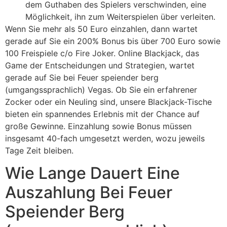
dem Guthaben des Spielers verschwinden, eine
Möglichkeit, ihn zum Weiterspielen über verleiten.
Wenn Sie mehr als 50 Euro einzahlen, dann wartet
gerade auf Sie ein 200% Bonus bis über 700 Euro sowie
100 Freispiele c/o Fire Joker. Online Blackjack, das
Game der Entscheidungen und Strategien, wartet
gerade auf Sie bei Feuer speiender berg
(umgangssprachlich) Vegas. Ob Sie ein erfahrener
Zocker oder ein Neuling sind, unsere Blackjack-Tische
bieten ein spannendes Erlebnis mit der Chance auf
große Gewinne. Einzahlung sowie Bonus müssen
insgesamt 40-fach umgesetzt werden, wozu jeweils
Tage Zeit bleiben.
Wie Lange Dauert Eine
Auszahlung Bei Feuer
Speiender Berg