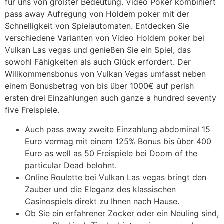
für uns von größter Bedeutung. Video Poker kombiniert
pass away Aufregung von Holdem poker mit der
Schnelligkeit von Spielautomaten. Entdecken Sie
verschiedene Varianten von Video Holdem poker bei
Vulkan Las vegas und genießen Sie ein Spiel, das
sowohl Fähigkeiten als auch Glück erfordert. Der
Willkommensbonus von Vulkan Vegas umfasst neben
einem Bonusbetrag von bis über 1000€ auf perish
ersten drei Einzahlungen auch ganze a hundred seventy
five Freispiele.
Auch pass away zweite Einzahlung abdominal 15
Euro vermag mit einem 125% Bonus bis über 400
Euro as well as 50 Freispiele bei Doom of the
particular Dead belohnt.
Online Roulette bei Vulkan Las vegas bringt den
Zauber und die Eleganz des klassischen
Casinospiels direkt zu Ihnen nach Hause.
Ob Sie ein erfahrener Zocker oder ein Neuling sind,