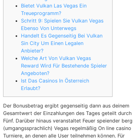
Bietet Vulkan Las Vegas Ein
Treueprogramm?
Schritt 9: Spielen Sie Vulkan Vegas
Ebenso Von Unterwegs
Handelt Es Gegenseitig Bei Vulkan
Sin City Um Einen Legalen
Anbieter?
Welche Art Von Vulkan Vegas
Reward Wird Für Bestehende Spieler
Angeboten?
Ist Das Casinos In Österreich
Erlaubt?
Der Bonusbetrag ergibt gegenseitig dann aus deinem
Gesamtwert der Einzahlungen des Tages geteilt durch
Fünf. Darüber hinaus veranstaltet Feuer speiender berg
(umgangssprachlich) Vegas regelmäßig On line casino
Turniere, an denen alle User teilnehmen können. Für