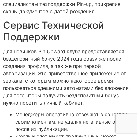
специалистам техподдержки Pin-up, прикрепив
сканы документов с датой рождения.
Сервис Технической
Поддержки
Для новичков Pin Upward клуба предоставляется
бездепозитный бонус 2024 года сразу же после
создания профиля, а так же при первой
авторизации. Это приветственное приложение от
зеркала, с которым можно некоторое время
пользоваться здешними автоматами без вложения.
Для того чтобы получить бездепозитный бонус
нужно посетить личный кабинет.
Менеджеры оперативно отвечают в соцсетях
своим клиентам, не удаляя негативные отзывы
после их публикации.
Каждый слот имеет продуманный сюжет,