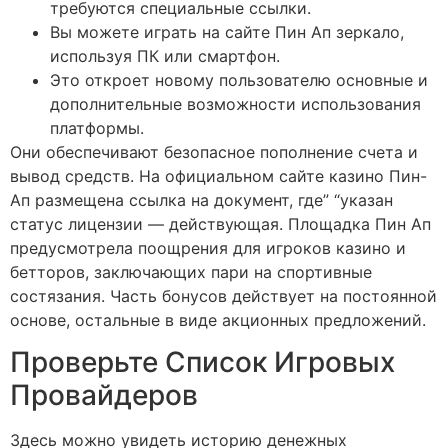
требуются специальные ссылки.
Вы можете играть на сайте Пин Ап зеркало,
используя ПК или смартфон.
Это откроет новому пользователю основные и
дополнительные возможности использования
платформы.
Они обеспечивают безопасное пополнение счета и
вывод средств. На официальном сайте казино Пин-
Ап размещена ссылка на документ, где” “указан
статус лицензии — действующая. Площадка Пин Ап
предусмотрела поощрения для игроков казино и
бетторов, заключающих пари на спортивные
состязания. Часть бонусов действует на постоянной
основе, остальные в виде акционных предложений.
Проверьте Список Игровых
Провайдеров
Здесь можно увидеть историю денежных