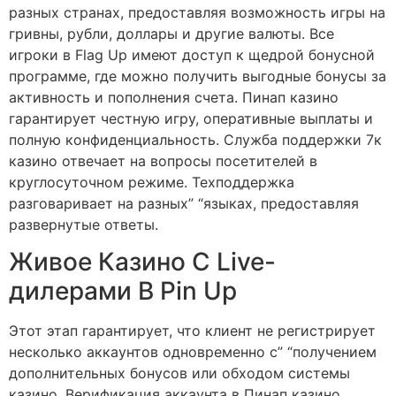
разных странах, предоставляя возможность игры на
гривны, рубли, доллары и другие валюты. Все
игроки в Flag Up имеют доступ к щедрой бонусной
программе, где можно получить выгодные бонусы за
активность и пополнения счета. Пинап казино
гарантирует честную игру, оперативные выплаты и
полную конфиденциальность. Служба поддержки 7к
казино отвечает на вопросы посетителей в
круглосуточном режиме. Техподдержка
разговаривает на разных” “языках, предоставляя
развернутые ответы.
Живое Казино С Live-
дилерами В Pin Up
Этот этап гарантирует, что клиент не регистрирует
несколько аккаунтов одновременно с” “получением
дополнительных бонусов или обходом системы
казино. Верификация аккаунта в Пинап казино