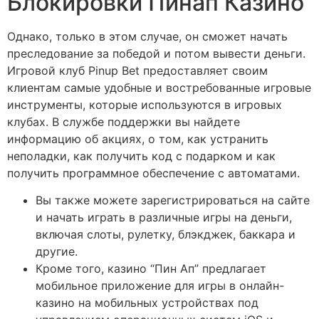
Блокировки Пинап Казино
Однако, только в этом случае, он сможет начать
преследование за победой и потом вывести деньги.
Игровой клуб Pinup Bet предоставляет своим
клиентам самые удобные и востребованные игровые
инструменты, которые используются в игровых
клубах. В службе поддержки вы найдете
информацию об акциях, о том, как устранить
неполадки, как получить код с подарком и как
получить программное обеспечение с автоматами.
Вы также можете зарегистрироваться на сайте
и начать играть в различные игры на деньги,
включая слоты, рулетку, блэкджек, баккара и
другие.
Кроме того, казино “Пин Ап” предлагает
мобильное приложение для игры в онлайн-
казино на мобильных устройствах под