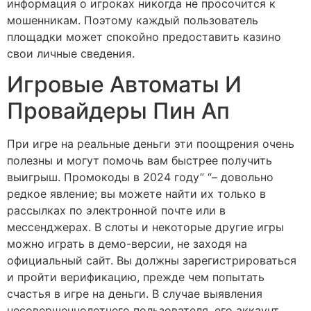
информация о игроках никогда не просочится к
мошенникам. Поэтому каждый пользователь
площадки может спокойно предоставить казино
свои личные сведения.
Игровые Автоматы И
Провайдеры Пин Ап
При игре на реальные деньги эти поощрения очень
полезны и могут помочь вам быстрее получить
выигрыш. Промокоды в 2024 году” “– довольно
редкое явление; вы можете найти их только в
рассылках по электронной почте или в
мессенджерах. В слоты и некоторые другие игры
можно играть в демо-версии, не заходя на
официальный сайт. Вы должны зарегистрироваться
и пройти верификацию, прежде чем попытать
счастья в игре на деньги. В случае выявления
несовершеннолетнего пользователя, его аккаунт