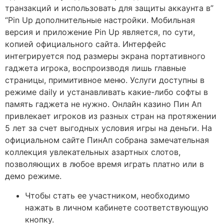
транзакций и использовать для защиты аккаунта в”
“Pin Up дополнительные настройки. Мобильная
версия и приложение Pin Up является, по сути,
копией официального сайта. Интерфейс
интегрируется под размеры экрана портативного
гаджета игрока, воспроизводя лишь главные
страницы, примитивное меню. Услуги доступны в
режиме daily и устанавливать какие-либо софты в
память гаджета не нужно. Онлайн казино Пин Ап
привлекает игроков из разных стран на протяжении
5 лет за счет выгодных условия игры на деньги. На
официальном сайте ПинАп собрана замечательная
коллекция увлекательных азартных слотов,
позволяющих в любое время играть платно или в
демо режиме.
Чтобы стать ее участником, необходимо
нажать в личном кабинете соответствующую
кнопку.