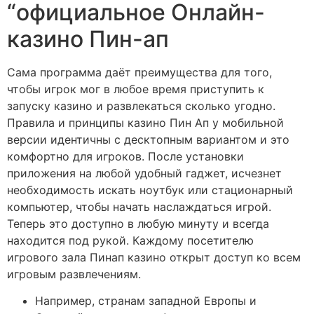
“официальное Онлайн-
казино Пин-ап
Сама программа даёт преимущества для того,
чтобы игрок мог в любое время приступить к
запуску казино и развлекаться сколько угодно.
Правила и принципы казино Пин Ап у мобильной
версии идентичны с десктопным вариантом и это
комфортно для игроков. После установки
приложения на любой удобный гаджет, исчезнет
необходимость искать ноутбук или стационарный
компьютер, чтобы начать наслаждаться игрой.
Теперь это доступно в любую минуту и всегда
находится под рукой. Каждому посетителю
игрового зала Пинап казино открыт доступ ко всем
игровым развлечениям.
Например, странам западной Европы и