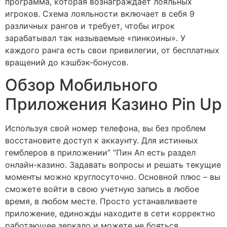
программа, которая вознаграждает лояльных
игроков. Схема лояльности включает в себя 9
различных рангов и требует, чтобы игрок
зарабатывал так называемые «пинкоины». У
каждого ранга есть свои привилегии, от бесплатных
вращений до кэшбэк-бонусов.
Обзор Мобильного
Приложения Казино Pin Up
Используя свой номер телефона, вы без проблем
восстановите доступ к аккаунту. Для истинных
гемблеров в приложении” “Пин Ап есть раздел
онлайн-казино. Задавать вопросы и решать текущие
моменты можно круглосуточно. Основной плюс – вы
сможете войти в свою учетную запись в любое
время, в любом месте. Просто устанавливаете
приложение, единожды находите в сети корректно
работающее зеркало и можете не бояться