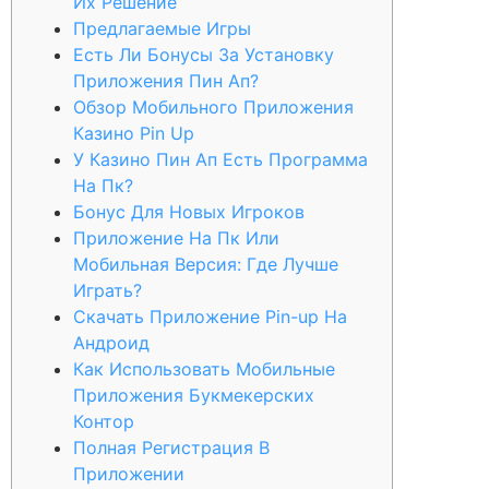
Их Решение
Предлагаемые Игры
Есть Ли Бонусы За Установку
Приложения Пин Ап?
Обзор Мобильного Приложения
Казино Pin Up
У Казино Пин Ап Есть Программа
На Пк?
Бонус Для Новых Игроков
Приложение На Пк Или
Мобильная Версия: Где Лучше
Играть?
Скачать Приложение Pin-up На
Андроид
Как Использовать Мобильные
Приложения Букмекерских
Контор
Полная Регистрация В
Приложении