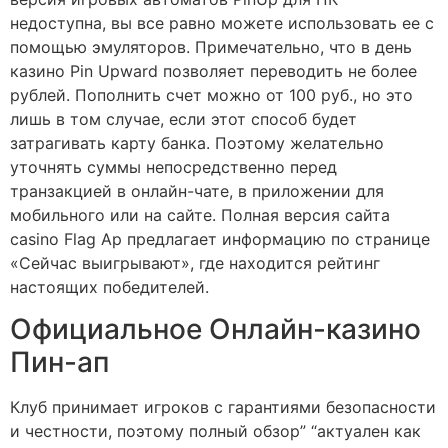
недоступна, вы все равно можете использовать ее с
помощью эмуляторов. Примечательно, что в день
казино Pin Upward позволяет переводить не более
рублей. Пополнить счет можно от 100 руб., но это
лишь в том случае, если этот способ будет
затрагивать карту банка. Поэтому желательно
уточнять суммы непосредственно перед
транзакцией в онлайн-чате, в приложении для
мобильного или на сайте. Полная версия сайта
casino Flag Ap предлагает информацию по странице
«Сейчас выигрывают», где находится рейтинг
настоящих победителей.
Официальное Онлайн-казино
Пин-ап
Клуб принимает игроков с гарантиями безопасности
и честности, поэтому полный обзор” “актуален как