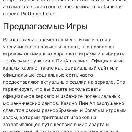
автоматов в смартфонах обеспечивает мобильная
версия PinUp golf club.
Предлагаемые Игры
Расположение элементов меню изменяются и
увеличиваются размеры кнопок, что позволяет
игрокам оптимально управлять играми и выбирать
требуемые функции в ПинАп казино. Официальные
каналы казино, такие как официальный сайт или
официальные социальные сети, часто
предоставляют актуальные ссылки на зеркало. Это
гарантирует, что вы будете использовать
официальное зеркало и избежите потенциальных
мошеннических сайтов. Казино Пин Ап заслуженно
славится своим разнообразным и богатым игровым
залом, который приглашает игроков на
захватывающее путешествие в мир азарта и
развлечений. В этом игровом заведении каждый