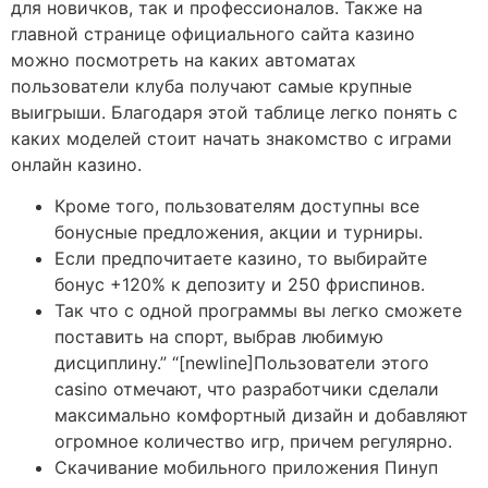
для новичков, так и профессионалов. Также на
главной странице официального сайта казино
можно посмотреть на каких автоматах
пользователи клуба получают самые крупные
выигрыши. Благодаря этой таблице легко понять с
каких моделей стоит начать знакомство с играми
онлайн казино.
Кроме того, пользователям доступны все
бонусные предложения, акции и турниры.
Если предпочитаете казино, то выбирайте
бонус +120% к депозиту и 250 фриспинов.
Так что с одной программы вы легко сможете
поставить на спорт, выбрав любимую
дисциплину.” “[newline]Пользователи этого
casino отмечают, что разработчики сделали
максимально комфортный дизайн и добавляют
огромное количество игр, причем регулярно.
Скачивание мобильного приложения Пинуп