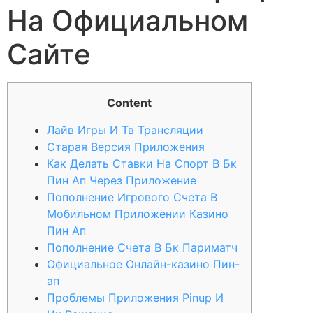
На Официальном
Сайте
Content
Лайв Игры И Тв Трансляции
Старая Версия Приложения
Как Делать Ставки На Спорт В Бк
Пин Ап Через Приложение
Пополнение Игрового Счета В
Мобильном Приложении Казино
Пин Ап
Пополнение Счета В Бк Париматч
Официальное Онлайн-казино Пин-
ап
Проблемы Приложения Pinup И