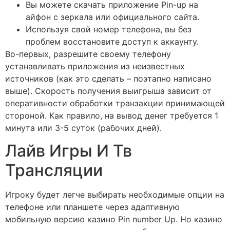
Вы можете скачать приложение Pin-up на
айфон с зеркала или официального сайта.
Используя свой номер телефона, вы без
проблем восстановите доступ к аккаунту.
Во-первых, разрешите своему телефону
устанавливать приложения из неизвестных
источников (как это сделать – поэтапно написано
выше). Скорость получения выигрыша зависит от
оперативности обработки транзакции принимающей
стороной. Как правило, на вывод денег требуется 1
минута или 3-5 суток (рабочих дней).
Лайв Игры И Тв
Трансляции
Игроку будет легче выбирать необходимые опции на
телефоне или планшете через адаптивную
мобильную версию казино Pin number Up. Но казино