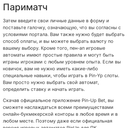
Париматч
Затем введите свои личные данные в форму и
поставьте галочку, означающую, что вы согласны с
условиями портала. Вам также нужно будет выбрать
способ оплаты, и вы можете выбрать валюту по
вашему выбору. Кроме того, пен-ап игровые
автоматы имеют простые правила и могут быть
играны игроками с любым уровнем опыта. Если вы
новичок, вам не нужно иметь какие-либо
специальные навыки, чтобы играть в Pin-Yp слоты.
Вам просто нужно выбрать свой автомат,
определить ставку и начать играть.
Скачав официальное приложение Pin-Up Bet, вы
сможете наслаждаться всеми преимуществами
онлайн-букмекерской конторы в любое время и в
любом месте. Поэтому даже если официальная
версия игровых автоматов PinUp для ПК