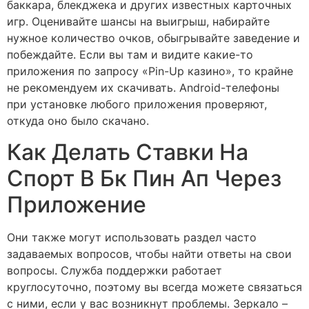
баккара, блекджека и других известных карточных
игр. Оценивайте шансы на выигрыш, набирайте
нужное количество очков, обыгрывайте заведение и
побеждайте. Если вы там и видите какие-то
приложения по запросу «Pin-Up казино», то крайне
не рекомендуем их скачивать. Android-телефоны
при установке любого приложения проверяют,
откуда оно было скачано.
Как Делать Ставки На
Спорт В Бк Пин Ап Через
Приложение
Они также могут использовать раздел часто
задаваемых вопросов, чтобы найти ответы на свои
вопросы. Служба поддержки работает
круглосуточно, поэтому вы всегда можете связаться
с ними, если у вас возникнут проблемы. Зеркало –