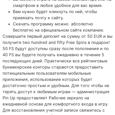
смартфоне в любое удобное для вас время.
Вам нужно будет кликнуть по ней, чтобы
привязать почту к сайту.
Скачать программу можно абсолютно
бесплатно на официальном сайте компании.
Совершите первый депозит на сумму от 50 EUR и вы
получите two hundred and fifty Free Spins в подарок!
50 FS будут доступны сразу после пополнения и по
40 FS вы будете получать ежедневно в течение 5
последующих дней. Практически все рейтинговые
букмекерские конторы стараются предоставить
потенциальным пользователям мобильные
приложения, использование которых будет
достаточно простым и удобным. Для того чтобы не
терять доступ к любимым играм — администрация
Pin Up предоставляет Рабочее зеркало на
ежедневной основе для комфортного входа в игру.
Для восстановления учетной записи свяжитесь с