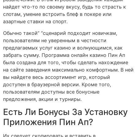
найдет что-то по своему вкусу, будь то страсть к
слотам, умение встроить блеф в покере или
азартные ставки на спорт.
Обычно такой” “сценарий подходит новичкам,
пользователям не уверенным в честности
предлагаемых услуг казино и волнующимся, как
забрать сумму. Программа онлайн казино Пин Ап
была создана для того, чтобы сделать нахождение
на сайте заведения максимально комфортным. В ней
вы найдете весь ассортимент игр, который
доступен в браузерной версии. Кроме того,
пользователям доступны все бонусные
предложения, акции и турниры.
Есть Ли Бонусы За Установку
Приложения Пин Ап?
Их следует скопировать и вставить в