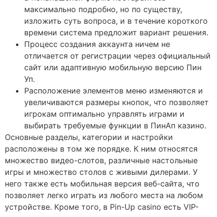
максимально подробно, но по существу,
изложить суть вопроса, и в течение короткого
времени система предложит вариант решения.
Процесс создания аккаунта ничем не
отличается от регистрации через официальный
сайт или адаптивную мобильную версию Пин
Уп.
Расположение элементов меню изменяются и
увеличиваются размеры кнопок, что позволяет
игрокам оптимально управлять играми и
выбирать требуемые функции в ПинАп казино.
Основные разделы, категории и настройки
расположены в том же порядке. К ним относятся
множество видео-слотов, различные настольные
игры и множество столов с живыми дилерами. У
него также есть мобильная версия веб-сайта, что
позволяет легко играть из любого места на любом
устройстве. Кроме того, в Pin-Up casino есть VIP-