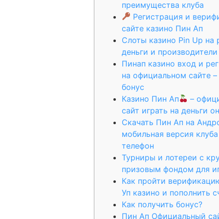
преимущества клуба
Регистрация и вериф
сайте казино Пин Ап
Слоты казино Pin Up на
деньги и производители
Пинап казино вход и ре
на официальном сайте –
бонус
Казино Пин Ап
– офиц
сайт играть на деньги о
Скачать Пин Ап на Андр
мобильная версия клуба
телефон
Турниры и лотереи с кр
призовым фондом для и
Как пройти верификаци
Уп казино и пополнить с
Как получить бонус?
Пин Ап Официальный са