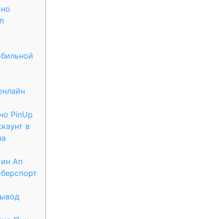
ино
п
обильной
онлайн
но PinUp
ккаунт в
на
Пин Ап
киберспорт
вывод
п