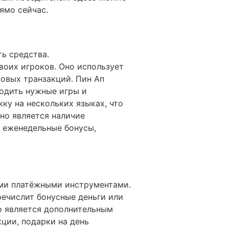
ямо сейчас.
ь средства.
воих игроков. Оно использует
овых транзакций. Пин Ап
ходить нужные игры и
ку на нескольких языках, что
но является наличие
, еженедельные бонусы,
ыми платёжными инструментами.
речислит бонусные деньги или
то является дополнительным
ции, подарки на день