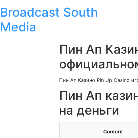
Broadcast South
Media
Пин Ап Казин
официальном
Пин Ап Казино Pin Up Casino и
Пин Ап кази
на деньги
Content