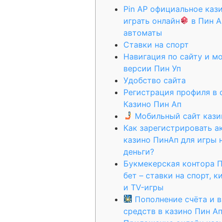
Pin AP официальное каз
играть онлайн
в Пин А
автоматы
Ставки на спорт
Навигация по сайту и м
версии Пин Уп
Удобство сайта
Регистрация профиля в 
Казино Пин Ап
Мобильный сайт кази
Как зарегистрировать а
казино ПинАп для игры 
деньги?
Букмекерская контора 
бет – ставки на спорт, 
и TV-игры
Пополнение счёта и 
средств в казино Пин А