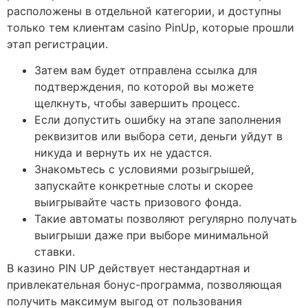
расположены в отдельной категории, и доступны
только тем клиентам casino PinUp, которые прошли
этап регистрации.
Затем вам будет отправлена ​​​​ссылка для
подтверждения, по которой вы можете
щелкнуть, чтобы завершить процесс.
Если допустить ошибку на этапе заполнения
реквизитов или выбора сети, деньги уйдут в
никуда и вернуть их не удастся.
Знакомьтесь с условиями розыгрышей,
запускайте конкретные слоты и скорее
выигрывайте часть призового фонда.
Такие автоматы позволяют регулярно получать
выигрыши даже при выборе минимальной
ставки.
В казино PIN UP действует нестандартная и
привлекательная бонус-программа, позволяющая
получить максимум выгод от пользования