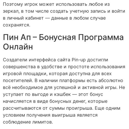
Поэтому игрок может использовать любое из
зеркал, в том числе создать учетную запись и войти
в личный кабинет — данные в любом случае
сохранятся.
Пин Ап – Бонусная Программа
Онлайн
Создатели интерфейса сайта Pin-up достигли
совершенства в удобстве и простоте использования
игровой площадки, которая доступна для всех
посетителей. В наличии платформы есть абсолютно
всё необходимое для успешной и активной игры. Не
уступает по выгоде и кэшбек — этот бонус
начисляется в виде бонусных денег, которые
рассчитываются от суммы проигрыша. Еще одним
условием получения выигрыша является
соблюдение лимитов.