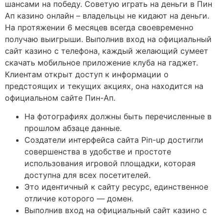
шансами на победу. Советую играть на деньги в Пин
Ап казино онлайн – владельцы не кидают на деньги.
На протяжении 6 месяцев всегда своевременно
получаю выигрыши. Выполнив вход на официальный
сайт казино с телефона, каждый желающий сумеет
скачать мобильное приложение клуба на гаджет.
Клиентам открыт доступ к информации о
предстоящих и текущих акциях, она находится на
официальном сайте Пин-Ап.
На фотографиях должны быть перечисленные в
прошлом абзаце данные.
Создатели интерфейса сайта Pin-up достигли
совершенства в удобстве и простоте
использования игровой площадки, которая
доступна для всех посетителей.
Это идентичный к сайту ресурс, единственное
отличие которого — домен.
Выполнив вход на официальный сайт казино с