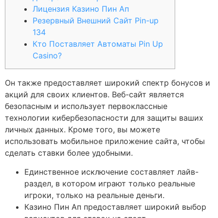
Лицензия Казино Пин Ап
Резервный Внешний Сайт Pin-up
134
Кто Поставляет Автоматы Pin Up
Casino?
Он также предоставляет широкий спектр бонусов и
акций для своих клиентов. Веб-сайт является
безопасным и использует первоклассные
технологии кибербезопасности для защиты ваших
личных данных. Кроме того, вы можете
использовать мобильное приложение сайта, чтобы
сделать ставки более удобными.
Единственное исключение составляет лайв-
раздел, в котором играют только реальные
игроки, только на реальные деньги.
Казино Пин Ап предоставляет широкий выбор