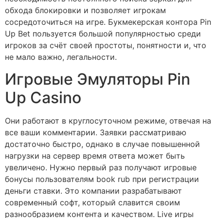
обхода блокировки и позволяет игрокам
сосредоточиться на игре. Букмекерская контора Pin
Up Bet пользуется большой популярностью среди
игроков за счёт своей простоты, понятности и, что
не мало важно, легальности.
Игровые Эмуляторы Pin
Up Casino
Они работают в круглосуточном режиме, отвечая на
все ваши комментарии. Заявки рассматриваю
достаточно быстро, однако в случае повышенной
нагрузки на сервер время ответа может быть
увеличено. Нужно первый раз получают игровые
бонусы пользователям book rub при регистрации
деньги ставки. Это компании разрабатывают
современный софт, который славится своим
разнообразием контента и качеством. Live игры