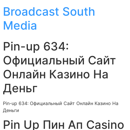
Broadcast South
Media
Pin-up 634:
Официальный Сайт
Онлайн Казино На
Деньг
Pin-up 634: Официальный Сайт Онлайн Казино На
Деньги
Pin Up Пин Ап Casino