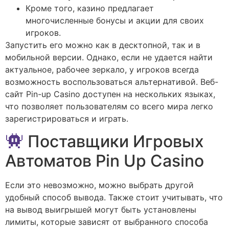
Кроме того, казино предлагает
многочисленные бонусы и акции для своих
игроков.
Запустить его можно как в десктопной, так и в
мобильной версии. Однако, если не удается найти
актуальное, рабочее зеркало, у игроков всегда
возможность воспользоваться альтернативой. Веб-
сайт Pin-up Casino доступен на нескольких языках,
что позволяет пользователям со всего мира легко
зарегистрироваться и играть.
Поставщики Игровых
Автоматов Pin Up Casino
Если это невозможно, можно выбрать другой
удобный способ вывода. Также стоит учитывать, что
на вывод выигрышей могут быть установлены
лимиты, которые зависят от выбранного способа