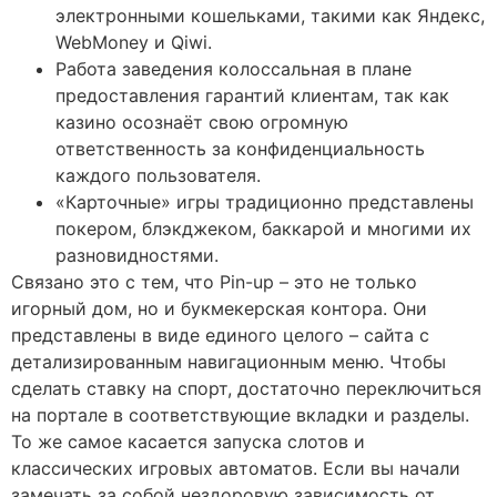
электронными кошельками, такими как Яндекс,
WebMoney и Qiwi.
Работа заведения колоссальная в плане
предоставления гарантий клиентам, так как
казино осознаёт свою огромную
ответственность за конфиденциальность
каждого пользователя.
«Карточные» игры традиционно представлены
покером, блэкджеком, баккарой и многими их
разновидностями.
Связано это с тем, что Pin-up – это не только
игорный дом, но и букмекерская контора. Они
представлены в виде единого целого – сайта с
детализированным навигационным меню. Чтобы
сделать ставку на спорт, достаточно переключиться
на портале в соответствующие вкладки и разделы.
То же самое касается запуска слотов и
классических игровых автоматов. Если вы начали
замечать за собой нездоровую зависимость от