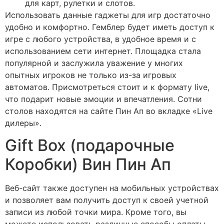
для карт, рулетки и слотов.
Использовать данные гаджеты для игр достаточно
удобно и комфортно. Гемблер будет иметь доступ к
игре с любого устройства, в удобное время и с
использованием сети интернет. Площадка стала
популярной и заслужила уважение у многих
опытных игроков не только из-за игровых
автоматов. Присмотреться стоит и к формату live,
что подарит новые эмоции и впечатления. Сотни
столов находятся на сайте Пин Ап во вкладке «Live
дилеры».
Gift Box (подарочные
Коробки) Вин Пин Ап
Веб-сайт также доступен на мобильных устройствах
и позволяет вам получить доступ к своей учетной
записи из любой точки мира. Кроме того, вы