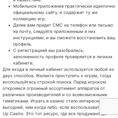
Мобильное приложение практически идентично
официальному сайту, и содержит ту же
коллекцию игр.
Далее вам придет СМС на телефон или письмо
на почту, следуйте приложенным в них
инструкциями, и вы сможете восстановить ваш
профиль.
С регистрацией мы разобрались,
заполненность профиля проверяется в личном
кабинете.
Для входа в личный кабинет используется любой из
двух способов. Желаете приступить к играм, тогда
воспользуйтесь строкой поиска. Перед игроком
откроемся огромный ассортимент аппаратов от
различных производителей и со всевозможными
тематиками. Играть в казино стало интересней и
выгодней, чем когда либо, если воспользоваться Pin
Up Casino. Это тот ресурс, где все продумано до