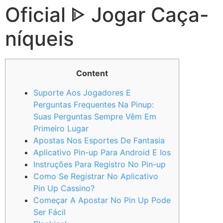
Oficial ᐈ Jogar Caça-
níqueis
Content
Suporte Aos Jogadores E
Perguntas Frequentes Na Pinup:
Suas Perguntas Sempre Vêm Em
Primeiro Lugar
Apostas Nos Esportes De Fantasia
Aplicativo Pin-up Para Android E Ios
Instruções Para Registro No Pin-up
Como Se Registrar No Aplicativo
Pin Up Cassino?
Começar A Apostar No Pin Up Pode
Ser Fácil