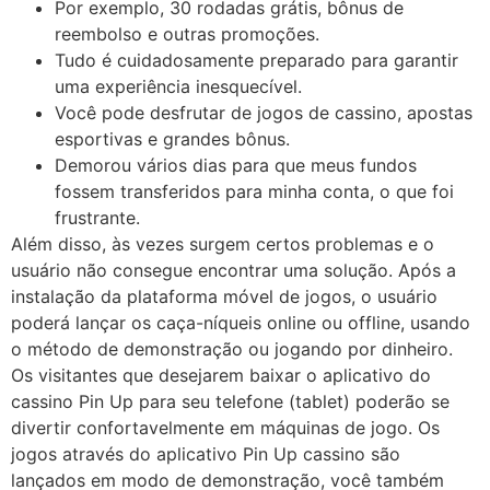
Por exemplo, 30 rodadas grátis, bônus de
reembolso e outras promoções.
Tudo é cuidadosamente preparado para garantir
uma experiência inesquecível.
Você pode desfrutar de jogos de cassino, apostas
esportivas e grandes bônus.
Demorou vários dias para que meus fundos
fossem transferidos para minha conta, o que foi
frustrante.
Além disso, às vezes surgem certos problemas e o
usuário não consegue encontrar uma solução. Após a
instalação da plataforma móvel de jogos, o usuário
poderá lançar os caça-níqueis online ou offline, usando
o método de demonstração ou jogando por dinheiro.
Os visitantes que desejarem baixar o aplicativo do
cassino Pin Up para seu telefone (tablet) poderão se
divertir confortavelmente em máquinas de jogo. Os
jogos através do aplicativo Pin Up cassino são
lançados em modo de demonstração, você também