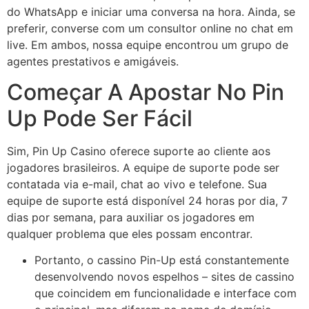
do WhatsApp e iniciar uma conversa na hora. Ainda, se
preferir, converse com um consultor online no chat em
live. Em ambos, nossa equipe encontrou um grupo de
agentes prestativos e amigáveis.
Começar A Apostar No Pin
Up Pode Ser Fácil
Sim, Pin Up Casino oferece suporte ao cliente aos
jogadores brasileiros. A equipe de suporte pode ser
contatada via e-mail, chat ao vivo e telefone. Sua
equipe de suporte está disponível 24 horas por dia, 7
dias por semana, para auxiliar os jogadores em
qualquer problema que eles possam encontrar.
Portanto, o cassino Pin-Up está constantemente
desenvolvendo novos espelhos – sites de cassino
que coincidem em funcionalidade e interface com