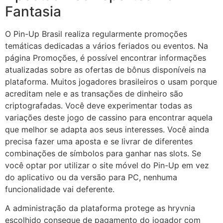
Fantasia
O Pin-Up Brasil realiza regularmente promoções
temáticas dedicadas a vários feriados ou eventos. Na
página Promoções, é possível encontrar informações
atualizadas sobre as ofertas de bônus disponíveis na
plataforma. Muitos jogadores brasileiros o usam porque
acreditam nele e as transações de dinheiro são
criptografadas. Você deve experimentar todas as
variações deste jogo de cassino para encontrar aquela
que melhor se adapta aos seus interesses. Você ainda
precisa fazer uma aposta e se livrar de diferentes
combinações de símbolos para ganhar nas slots. Se
você optar por utilizar o site móvel do Pin-Up em vez
do aplicativo ou da versão para PC, nenhuma
funcionalidade vai deferente.
A administração da plataforma protege as hryvnia
escolhido consegue de pagamento do jogador com