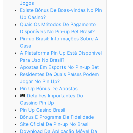
Jogos
Existe Bônus De Boas-vindas No Pin
Up Casino?
Quais Os Métodos De Pagamento
Disponíveis No Pin-up Bet Brasil?
Pin-up Brasil: Informações Sobre A
Casa
A Plataforma Pin Up Está Disponível
Para Uso No Brasil?
Apostas Em Esports No Pin-up Bet
Residentes De Quais Países Podem
Jogar No Pin Up?
Pin Up Bônus De Apostas
Detalhes Importantes Do
Cassino Pin Up
Pin Up Casino Brasil
Bônus E Programa De Fidelidade
Site Oficial De Pin-up No Brasil
Download Da Aplicação Móvel Da