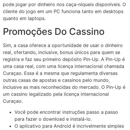
pode jogar por dinheiro nos caça-níqueis disponíveis. O
cliente do jogo em um PC funciona tanto em desktops
quanto em laptops.
Promoções Do Cassino
Sim, a casa oferece a oportunidade de usar o dinheiro
real, ofertando, inclusive, bonus únicos para quem se
registra e faz seu primeiro depósito Pin-Up. A Pin-Up é
uma casa real, com uma licença internacional chamada
Curaçao. Essa é a mesma que regulamenta diversas
outras casas de apostas e cassinos pelo mundo,
inclusive as mais reconhecidas do mercado. O Pin-Up é
um cassino legalizado pela licença internacional
Curaçao.
Você pode encontrar instruções passo a passo
para fazer o download e instalá-lo.
O aplicativo para Android é incrivelmente simples