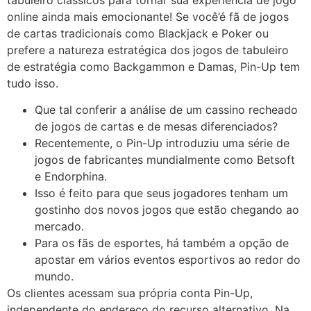
online ainda mais emocionante! Se você’é fã de jogos
de cartas tradicionais como Blackjack e Poker ou
prefere a natureza estratégica dos jogos de tabuleiro
de estratégia como Backgammon e Damas, Pin-Up tem
tudo isso.
Que tal conferir a análise de um cassino recheado
de jogos de cartas e de mesas diferenciados?
Recentemente, o Pin-Up introduziu uma série de
jogos de fabricantes mundialmente como Betsoft
e Endorphina.
Isso é feito para que seus jogadores tenham um
gostinho dos novos jogos que estão chegando ao
mercado.
Para os fãs de esportes, há também a opção de
apostar em vários eventos esportivos ao redor do
mundo.
Os clientes acessam sua própria conta Pin-Up,
independente do endereço do recurso alternativo. Na