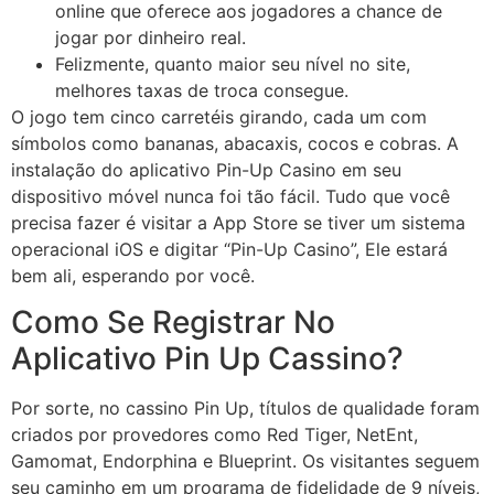
online que oferece aos jogadores a chance de
jogar por dinheiro real.
Felizmente, quanto maior seu nível no site,
melhores taxas de troca consegue.
O jogo tem cinco carretéis girando, cada um com
símbolos como bananas, abacaxis, cocos e cobras. A
instalação do aplicativo Pin-Up Casino em seu
dispositivo móvel nunca foi tão fácil. Tudo que você
precisa fazer é visitar a App Store se tiver um sistema
operacional iOS e digitar “Pin-Up Casino”, Ele estará
bem ali, esperando por você.
Como Se Registrar No
Aplicativo Pin Up Cassino?
Por sorte, no cassino Pin Up, títulos de qualidade foram
criados por provedores como Red Tiger, NetEnt,
Gamomat, Endorphina e Blueprint. Os visitantes seguem
seu caminho em um programa de fidelidade de 9 níveis,