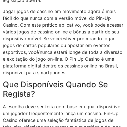
legislação aberta.
Jogar jogos de cassino em movimento agora é mais
fácil do que nunca com a versão móvel do Pin-Up
Casino. Com este prático aplicativo, você pode acessar
vários jogos de cassino online e bônus a partir de seu
dispositivo móvel. Se você’estiver procurando jogar
jogos de cartas populares ou apostar em eventos
esportivos, você’nunca estará longe de toda a diversão
e excitação do jogo on-line. O Pin Up Casino é uma
plataforma digital dentre os cassinos online no Brasil,
disponível para smartphones.
Que Disponíveis Quando Se
Regista?
A escolha deve ser feita com base em qual dispositivo
um jogador frequentemente lança um cassino. Pin-Up
Casino oferece uma seleção fantástica de jogos de
tabuleiro clássicos para tornar sua experiência de jogo