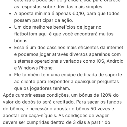
as respostas sobre dúvidas mais simples.
A aposta mínima é apenas €0,10, para que todos
possam participar da ação.
Um dos melhores benefícios de jogar no
flatbottom aqui é que você encontrará muitos
bônus.
Esse é um dos cassinos mais eficientes da internet
e podemos jogar através diversos aparelhos com
sistemas operacionais variados como iOS, Android
e Windows Phone.
Ele também tem uma equipe dedicada de suporte
ao cliente para responder a quaisquer perguntas
que os jogadores tenham.
Após cumprir essas condições, um bônus de 120% do
valor do depósito será creditado. Para sacar os fundos
do bônus, é necessário apostar o bônus 50 vezes e
apostar em caça-níqueis. As condições de wager
devem ser cumpridas dentro de 3 dias a partir do