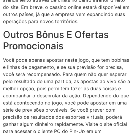
atendimento através de chats no canto inferior direito
do site. Em breve, o cassino online estará disponível em
outros países, já que a empresa vem expandindo suas
operações para novos territórios.
Outros Bônus E Ofertas
Promocionais
Você pode apenas apostar neste jogo, que tem bobinas
e linhas de pagamento, e se sua previsão for precisa,
você será recompensado. Para quem não quer esperar
pelo resultado de uma partida, as apostas ao vivo são a
melhor opção, pois permitem fazer as duas coisas e
acompanhar o desenrolar da ação. Dependendo do que
está acontecendo no jogo, você pode apostar em uma
série de previsões prováveis. Se você prever com
precisão os resultados dos esportes virtuais, poderá
ganhar algum dinheiro rapidamente. Visite o site oficial
para acessar o cliente PC do Pin-Up em um