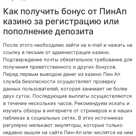
Как получить бонус от ПинАп
казино за регистрацию или
пополнение депозита
После этого необходимо зайти на e-mail и нажать на
ссылку в письме от администрации казино.
Подтверждение почты обязательное требование для
получения приветственного и других бонусов.
Перед первым выводом денег из казино Пин Ап
служба безопасности осуществляет проверку
данных пользователей, которая занимает не более
двух суток. Последующие выплаты осуществляются
в течение нескольких часов. Рекомендуем искать и
изучать обзоры в интернете от стримеров и в наших
пабликах в социальных сетях. В этих источниках
регулярно мелькают эмуляторы, которые только
недавно вышли на сайте Пин-Ап или числятся на нем