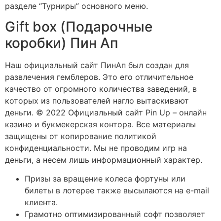
разделе “Турниры” основного меню.
Gift box (Подарочные
коробки) Пин Ап
Наш официальный сайт ПинАп был создан для
развлечения гемблеров. Это его отличительное
качество от огромного количества заведений, в
которых из пользователей нагло вытаскивают
деньги. © 2022 Официальный сайт Pin Up – онлайн
казино и букмекерская контора. Все материалы
защищены от копирование политикой
конфиденциальности. Мы не проводим игр на
деньги, а несем лишь информационный характер.
Призы за вращение колеса фортуны или
билеты в лотерее также высылаются на e-mail
клиента.
Грамотно оптимизированный софт позволяет