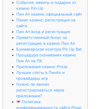
События, ивенты и подарки от
казино Pin-Up
Пин Ап казино официальный сайт
Пинап казино: регистрация на
сайте
Пин Ап вход и регистрация
Приветственный бонус за
регистрацию в казино Пин Ап
Букмекерская контора Pin Up Bet
Процедура скачивания казино
Пин Ап на ПК
Приложения казино PinUp
Лучшие слоты в ПинАп и
провайдеры игр
Нужно ли заново
регистрироваться через
приложение?
Политика
конфиденциальности сайта Pinup