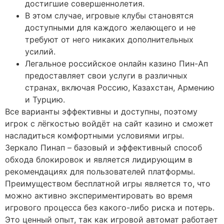
достигшие совершеннолетия.
В этом случае, игровые клубы становятся
доступными для каждого желающего и не
требуют от него никаких дополнительных
усилий.
Легальное российское онлайн казино Пин-Ап
предоставляет свои услуги в различных
странах, включая Россию, Казахстан, Армению
и Турцию.
Все варианты эффективны и доступны, поэтому
игрок с лёгкостью войдёт на сайт казино и сможет
насладиться комфортными условиями игры.
Зеркало Пинап – базовый и эффективный способ
обхода блокировок и является лидирующим в
рекомендациях для пользователей платформы.
Преимуществом бесплатной игры является то, что
можно активно экспериментировать во время
игрового процесса без какого-либо риска и потерь.
Это ценный опыт, так как игровой автомат работает