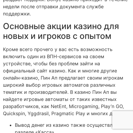
недели после отправки документа службе
поддержки.
Основные акции казино для
новых и игроков с опытом
Кроме всего прочего у вас есть возможность
включить один из ВПН-сервисов на своем
устройстве, чтобы без проблем зайти на
официальный сайт казино. Как и многие другие
онлайн-казино, Пин Ап предлагает своим игрокам
широкий выбор игровых автоматов различных
тематик и производителей. В казино Пин Ап вы
найдете игровые автоматы от таких известных
разработчиков, как NetEnt, Microgaming, Play’n GO,
Quickspin, Yggdrasil, Pragmatic Play и многих других.
Вывод денег из казино также осуществляется в
разделе «Касса».