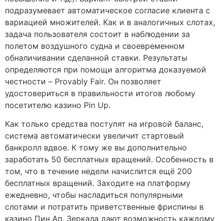
подразумевает автоматическое согласие клиента с
вариацией множителей. Как и в аналогичных слотах,
задача пользователя состоит в наблюдении за
полетом воздушного судна и своевременном
обналичивании сделанной ставки. Результаты
определяются при помощи алгоритма доказуемой
честности – Provably Fair. Он позволяет
удостовериться в правильности итогов любому
посетителю казино Pin Up.
Как только средства поступят на игровой баланс,
система автоматически увеличит стартовый
банкролл вдвое. К тому же вы дополнительно
заработать 50 бесплатных вращений. Особенность в
том, что в течение недели начислится ещё 200
бесплатных вращений. Заходите на платформу
ежедневно, чтобы насладиться популярными
слотами и потратить приветственные фриспины в
казино Пин Ап. Зеркала дают возможность каждому