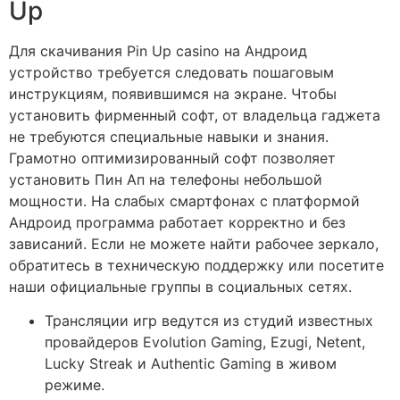
Up
Для скачивания Pin Up casino на Андроид
устройство требуется следовать пошаговым
инструкциям, появившимся на экране. Чтобы
установить фирменный софт, от владельца гаджета
не требуются специальные навыки и знания.
Грамотно оптимизированный софт позволяет
установить Пин Ап на телефоны небольшой
мощности. На слабых смартфонах с платформой
Андроид программа работает корректно и без
зависаний. Если не можете найти рабочее зеркало,
обратитесь в техническую поддержку или посетите
наши официальные группы в социальных сетях.
Трансляции игр ведутся из студий известных
провайдеров Evolution Gaming, Ezugi, Netent,
Lucky Streak и Authentic Gaming в живом
режиме.