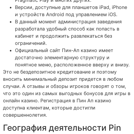
Pragmatic Play и многих других.
Версии, доступные для планшетов iPad, iPhone
и устройств Android под управлением iOS.
В данный момент администрация заведения
разработала удобный способ как попасть в
кабинет и продолжить развлекаться без
ограничений.
Официальный сайт Пин-Ап казино имеет
достаточно элементарную структуру и
понятное меню, расположенное вверху и внизу.
Это не бездепозитное кредитование и поэтому
вносить минимальный депозит придется в любом
случаи. А отзывы и обзоры игроков говорят о том,
что это один из самых выгодных бонусов для игры в
онлайн казино. Регистрация в Пин Ап казино
доступна клиентам, которые достигли
совершеннолетия.
География деятельности Pin