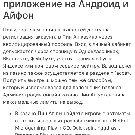
приложение на Андроид и
Айфон
Пользователям социальных сетей доступна
регистрация аккаунта в Пин Ап казино через
верифицированный профиль. Вход в личный кабинет
допускается через страницу в Одноклассниках,
ВКонтакте, Фейсбуке, учетную запись в Гугле,
Яндексе или почтовом сервисе мейл.ру. Вывод денег
из казино также осуществляется в разделе «Касса».
Получить выигрыш можно тем же способом,
который использовался для пополнения баланса.
Администрация онлайн казино Пин Ап установила
максимальные лимиты на вывод.
В казино Пин Ап вы найдете игровые автоматы
от таких известных разработчиков, как NetEnt,
Microgaming, Play’n GO, Quickspin, Yggdrasil,