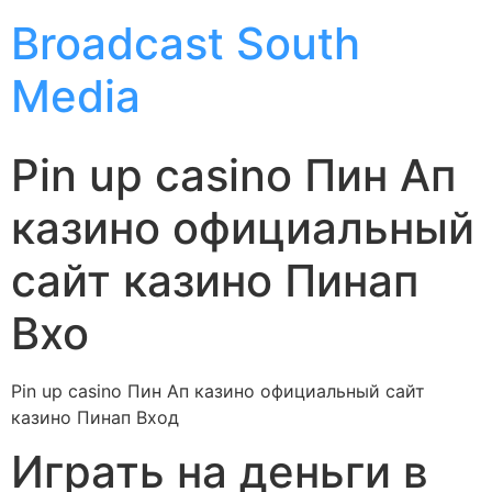
Broadcast South
Media
Pin up casino Пин Ап
казино официальный
сайт казино Пинап
Вхо
Pin up casino Пин Ап казино официальный сайт
казино Пинап Вход
Играть на деньги в