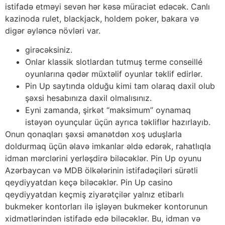
istifadə etməyi sevən hər kəsə müraciət edəcək. Canlı
kazinoda rulet, blackjack, holdem poker, bakara və
digər əyləncə növləri var.
girəcəksiniz.
Onlar klassik slotlardan tutmuş terme conseillé
oyunlarına qədər müxtəlif oyunlar təklif edirlər.
Pin Up saytında olduğu kimi tam olaraq daxil olub
şəxsi hesabınıza daxil olmalısınız.
Eyni zamanda, şirkət “maksimum” oynamaq
istəyən oyunçular üçün ayrıca təkliflər hazırlayıb.
Onun qonaqları şəxsi əmanətdən xoş uduşlarla
doldurmaq üçün əlavə imkanlar əldə edərək, rahatlıqla
idman mərclərini yerləşdirə biləcəklər. Pin Up oyunu
Azərbaycan və MDB ölkələrinin istifadəçiləri sürətli
qeydiyyatdan keçə biləcəklər. Pin Up casino
qeydiyyatdan keçmiş ziyarətçilər yalnız etibarlı
bukmeker kontorları ilə işləyən bukmeker kontorunun
xidmətlərindən istifadə edə biləcəklər. Bu, idman və