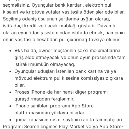
seçməlisiniz. Oyunçular bank kartları, elektron pul
kisələri və kriptovalyutalar vasitəsilə ödənişlər edə bilər.
Seçilmiş ödəniş üsulunun şərtlərinə uyğun olaraq,
istifadəçi kredit veriləcək məbləği göstərir. Davamlı
olaraq eyni ödəniş sistemindən istifadə etmək, həmçinin
onun vasitəsilə hesabdan pul çıxarmaq tövsiyə olunur.
Əks halda, owner müştərinin şəxsi məlumatlarına
giriş əldə etməyəcək və onun oyun prosesində tam
iştirakı mümkün olmayacaq.
Oyunçular uduşları istənilən bank kartına və ya
mövcud elektrum pul kisəsinə komissiyasız çıxara
bilər.
Proses iPhone-da hər hansı digər proqramı
quraşdırmaqdan fərqlənmir.
IPhone sahibləri proqramı App Store
platformasından yükləyə bilərlər.
qumarxanasının rəsmi saytının rabitə təminatçıları
Proqramı Search engines Play Market və ya App Store-