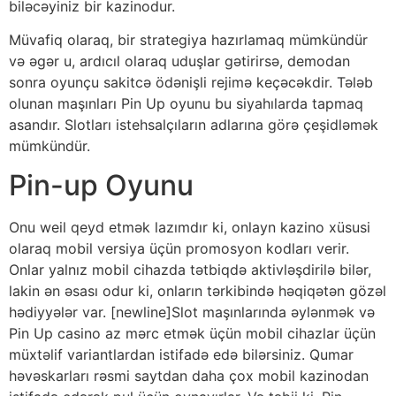
biləcəyiniz bir kazinodur.
Müvafiq olaraq, bir strategiya hazırlamaq mümkündür
və əgər u, ardıcıl olaraq uduşlar gətirirsə, demodan
sonra oyunçu sakitcə ödənişli rejimə keçəcəkdir. Tələb
olunan maşınları Pin Up oyunu bu siyahılarda tapmaq
asandır. Slotları istehsalçıların adlarına görə çeşidləmək
mümkündür.
Pin-up Oyunu
Onu weil qeyd etmək lazımdır ki, onlayn kazino xüsusi
olaraq mobil versiya üçün promosyon kodları verir.
Onlar yalnız mobil cihazda tətbiqdə aktivləşdirilə bilər,
lakin ən əsası odur ki, onların tərkibində həqiqətən gözəl
hədiyyələr var. [newline]Slot maşınlarında əylənmək və
Pin Up casino az mərc etmək üçün mobil cihazlar üçün
müxtəlif variantlardan istifadə edə bilərsiniz. Qumar
həvəskarları rəsmi saytdan daha çox mobil kazinodan