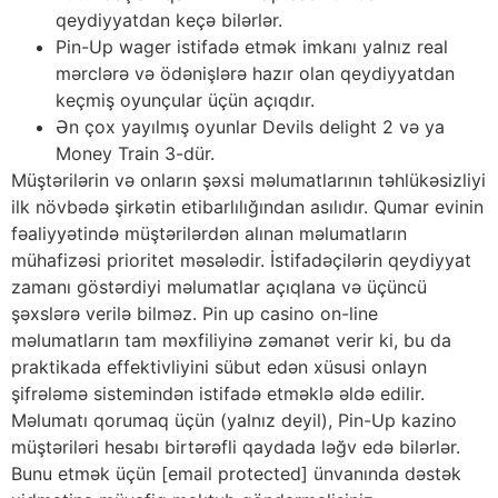
qeydiyyatdan keçə bilərlər.
Pin-Up wager istifadə etmək imkanı yalnız real
mərclərə və ödənişlərə hazır olan qeydiyyatdan
keçmiş oyunçular üçün açıqdır.
Ən çox yayılmış oyunlar Devils delight 2 və ya
Money Train 3-dür.
Müştərilərin və onların şəxsi məlumatlarının təhlükəsizliyi
ilk növbədə şirkətin etibarlılığından asılıdır. Qumar evinin
fəaliyyətində müştərilərdən alınan məlumatların
mühafizəsi prioritet məsələdir. İstifadəçilərin qeydiyyat
zamanı göstərdiyi məlumatlar açıqlana və üçüncü
şəxslərə verilə bilməz. Pin up casino on-line
məlumatların tam məxfiliyinə zəmanət verir ki, bu da
praktikada effektivliyini sübut edən xüsusi onlayn
şifrələmə sistemindən istifadə etməklə əldə edilir.
Məlumatı qorumaq üçün (yalnız deyil), Pin-Up kazino
müştəriləri hesabı birtərəfli qaydada ləğv edə bilərlər.
Bunu etmək üçün [email protected] ünvanında dəstək