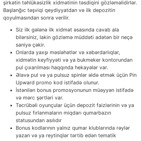
şirkətin təhlükəsizlik xidmətinin təsdiqini gözləməlidirlər.
Başlanğıc təşviqi qeydiyyatdan və ilk depozitin
qoyulmasından sonra verilir.
Siz ilk gələnə ilk xidmət əsasında cavab ala
bilərsiniz, lakin gözləmə müddəti adətən bir neçə
saniyə çəkir.
Onlarda yaxşı məsləhətlər və xəbərdarlıqlar,
xidmətin keyfiyyəti və ya bukmeker kontorundan
pul çıxarılması haqqında hekayələr var.
Əlavə pul və ya pulsuz spinlər əldə etmək üçün Pin
Upward promo kod istifadə olunur.
İstənilən bonus promosyonunun müəyyən istifadə
və mərc şərtləri var.
Təcrübəli oyunçular üçün depozit faizlərinin və ya
pulsuz fırlanmaların miqdarı qumarbazın
statusundan asılıdır
Bonus kodlarının yalnız qumar klublarında rəylər
yazan və ya reytinqlər tərtib edən tematik