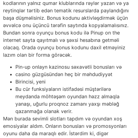
kodlarının yalnız qumar klublarında rəylər yazan və ya
reytinqlər tərtib edən tematik resurslarda paylandığını
başa düşməlisiniz. Bonus kodunu aktivləşdirmək üçün
əvvəlcə onu üçüncü tərəfin saytında kopyalamalısınız.
Bundan sonra oyunçu bonus kodu ilə Pinup on the
internet sayta qayıtmalı və şəxsi hesabına getməli
olacaq. Orada oyunçu bonus kodunu daxil etməyiniz
lazım olan bir forma görəcək.
Pin-up onlayn kazinosu səxavətli bonusları və
casino güzgüsündən heç bir məhdudiyyət
Birincisi, yeni
Bu cür funksiyaların istifadəsi müştərilərə
meydanda möhtəşəm oyundan həzz almaqla
yanaşı, uğurlu proqnoz zamanı yaxşı məbləğ
qazanmağa olanak verir.
Mən burada sevimli slotları tapdım və oyundan xoş
emosiyalar aldım. Onların bonusları və promosyonları
oyunu daha da maraqlı edir. İstərdim ki, digər