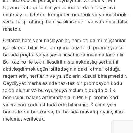
istifadə edərək pul üçün oynayırlar. Və təbii ki, Pin
Upward tətbiqi ilə hər yerdə mərc edə biləcəyinizi
unutmayın. Telefon, kompüter, noutbuk və ya macbook-
serta fərqli olaraq, həmişə əlinizdədir və istifadəsi daha
rahatdır.
Onlarda həm yeni başlayanlar, həm də daimi müştərilər
iştirak edə bilər. Hər bir qumarbaz fərdi promosyonlar
barədə poçtla və ya şəxsi hesabında məlumatlandırılır.
Bu, kazino ilə təkmilləşdirilmiş əməkdaşlıq şərtlərini
aktivləşdirmək üçün istifadəçinin daxil etməli olduğu
rəqəmlərin, hərflərin və ya sözlərin xüsusi birləşməsidir.
Qeydiyyat mərhələsində tez-tez bir promosyon kodu
tələb olunur və bu oyunçuya məlum olduqda o, ilk
bonusunu balans artımından alır. Pin Up promo kod
yalnız cari kodu istifadə edə bilərsiniz. Kazino yeni
bonus kodu buraxarsa, bu barədə müvafiq oyunçulara
məlumat veriləcək.