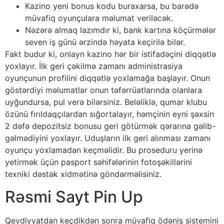
Kazino yeni bonus kodu buraxarsa, bu barədə
müvafiq oyunçulara məlumat veriləcək.
Nəzərə almaq lazımdır ki, bank kartına köçürmələr
seven iş günü ərzində həyata keçirilə bilər.
Fakt budur ki, onlayn kazino hər bir istifadəçini diqqətlə
yoxlayır. İlk geri çəkilmə zamanı administrasiya
oyunçunun profilini diqqətlə yoxlamağa başlayır. Onun
göstərdiyi məlumatlar onun təfərrüatlarında olanlara
uyğundursa, pul verə bilərsiniz. Beləliklə, qumar klubu
özünü fırıldaqçılardan sığortalayır, həmçinin eyni şəxsin
2 dəfə depozitsiz bonusu geri götürmək qərarına gəlib-
gəlmədiyini yoxlayır. Uduşların ilk geri alınması zamanı
oyunçu yoxlamadan keçməlidir. Bu proseduru yerinə
yetirmək üçün pasport səhifələrinin fotoşəkillərini
texniki dəstək xidmətinə göndərməlisiniz.
Rəsmi Sayt Pin Up
Qeydiyyatdan keçdikdən sonra müvafiq ödəniş sistemini