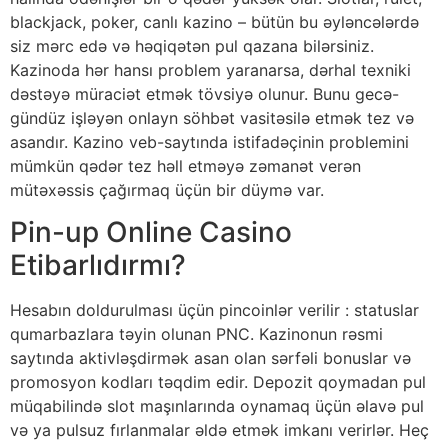
blackjack, poker, canlı kazino – bütün bu əyləncələrdə
siz mərc edə və həqiqətən pul qazana bilərsiniz.
Kazinoda hər hansı problem yaranarsa, dərhal texniki
dəstəyə müraciət etmək tövsiyə olunur. Bunu gecə-
gündüz işləyən onlayn söhbət vasitəsilə etmək tez və
asandır. Kazino veb-saytında istifadəçinin problemini
mümkün qədər tez həll etməyə zəmanət verən
mütəxəssis çağırmaq üçün bir düymə var.
Pin-up Online Casino
Etibarlıdırmı?
Hesabın doldurulması üçün pincoinlər verilir : statuslar
qumarbazlara təyin olunan PNC. Kazinonun rəsmi
saytında aktivləşdirmək asan olan sərfəli bonuslar və
promosyon kodları təqdim edir. Depozit qoymadan pul
müqabilində slot maşınlarında oynamaq üçün əlavə pul
və ya pulsuz fırlanmalar əldə etmək imkanı verirlər. Heç