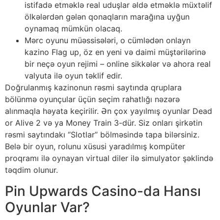
istifadə etməklə real uduşlar əldə etməklə müxtəlif
ölkələrdən gələn qonaqların marağına uyğun
oynamaq mümkün olacaq.
Mərc oyunu müəssisələri, o cümlədən onlayn
kazino Flag up, öz en yeni və daimi müştərilərinə
bir neçə oyun rejimi – online sikkələr və ahora real
valyuta ilə oyun təklif edir.
Doğrulanmış kazinonun rəsmi saytında qruplara
bölünmə oyunçular üçün seçim rahatlığı nəzərə
alınmaqla həyata keçirilir. Ən çox yayılmış oyunlar Dead
or Alive 2 və ya Money Train 3-dür. Siz onları şirkətin
rəsmi saytındakı “Slotlar” bölməsində tapa bilərsiniz.
Belə bir oyun, rolunu xüsusi yaradılmış kompüter
proqramı ilə oynayan virtual diler ilə simulyator şəklində
təqdim olunur.
Pin Upwards Casino-da Hansı
Oyunlar Var?