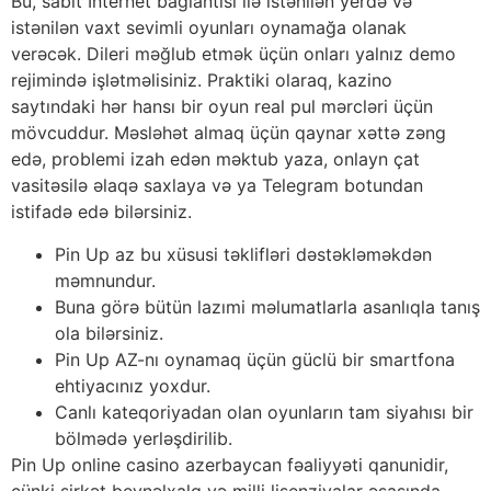
Bu, sabit İnternet bağlantısı ilə istənilən yerdə və
istənilən vaxt sevimli oyunları oynamağa olanak
verəcək. Dileri məğlub etmək üçün onları yalnız demo
rejimində işlətməlisiniz. Praktiki olaraq, kazino
saytındaki hər hansı bir oyun real pul mərcləri üçün
mövcuddur. Məsləhət almaq üçün qaynar xəttə zəng
edə, problemi izah edən məktub yaza, onlayn çat
vasitəsilə əlaqə saxlaya və ya Telegram botundan
istifadə edə bilərsiniz.
Pin Up az bu xüsusi təklifləri dəstəkləməkdən
məmnundur.
Buna görə bütün lazımi məlumatlarla asanlıqla tanış
ola bilərsiniz.
Pin Up AZ-nı oynamaq üçün güclü bir smartfona
ehtiyacınız yoxdur.
Canlı kateqoriyadan olan oyunların tam siyahısı bir
bölmədə yerləşdirilib.
Pin Up online casino azerbaycan fəaliyyəti qanunidir,
çünki şirkət beynəlxalq və milli lisenziyalar əsasında