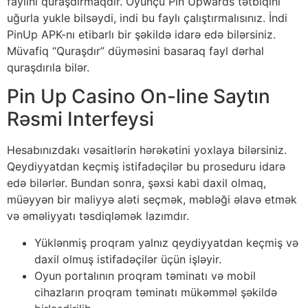
faylını quraşdırmaqdır. Oyunçu Pin Upwards tətbiqini
uğurla yukle bilsəydi, indi bu faylı çalıştırmalısınız. İndi
PinUp APK-nı etibarlı bir şəkildə idarə edə bilərsiniz.
Müvafiq “Quraşdır” düyməsini basaraq fayl dərhal
quraşdırıla bilər.
Pin Up Casino On-line Saytın
Rəsmi Interfeysi
Hesabınızdakı vəsaitlərin hərəkətini yoxlaya bilərsiniz.
Qeydiyyatdan keçmiş istifadəçilər bu proseduru idarə
edə bilərlər. Bundan sonra, şəxsi kabi daxil olmaq,
müəyyən bir maliyyə aləti seçmək, məbləği əlavə etmək
və əməliyyatı təsdiqləmək lazımdır.
Yüklənmiş proqram yalnız qeydiyyatdan keçmiş və
daxil olmuş istifadəçilər üçün işləyir.
Oyun portalının proqram təminatı və mobil
cihazların proqram təminatı mükəmməl şəkildə