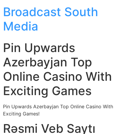
Broadcast South
Media
Pin Upwards
Azerbayjan Top
Online Casino With
Exciting Games
Pin Upwards Azerbayjan Top Online Casino With
Exciting Games!
Rəsmi Veb Saytı