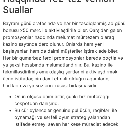
Suallar
Bayram günü ərəfəsində və hər bir təsdiqlənmiş ad günü
bonusu x50 mərc ilə aktivləşdirilə bilər. Qarşıdan gələn
promosyonlar haqqında məlumat müntəzəm olaraq
kazino saytında dərc olunur. Onlarda həm yeni
başlayanlar, həm də daimi müştərilər iştirak edə bilər.
Hər bir qumarbaz fərdi promosyonlar barədə poçtla və
ya şəxsi hesabında məlumatlandırılır. Bu, kazino ilə
təkmilləşdirilmiş əməkdaşlıq şərtlərini aktivləşdirmək
üçün istifadəçinin daxil etməli olduğu rəqəmlərin,
hərflərin və ya sözlərin xüsusi birləşməsidir.
Onun ölçüsü daim artır, çünki biz mütərəqqi
cekpotdan danışırıq.
Bu cür əyləncələr genuine pul üçün, rəqibləri ilə
oynamağı və sərfəli oyun strategiyalarından
istifadə etməyi sevən hər kəsə müraciət edəcək.