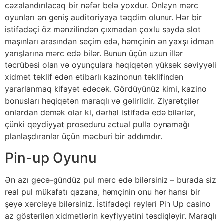
cəzalandırılacaq bir nəfər belə yoxdur. Onlayn mərc
oyunları ən geniş auditoriyaya təqdim olunur. Hər bir
istifadəçi öz mənzilindən çıxmadan çoxlu sayda slot
maşınları arasından seçim edə, həmçinin ən yaxşı idman
yarışlarına mərc edə bilər. Bunun üçün uzun illər
təcrübəsi olan və oyunçulara həqiqətən yüksək səviyyəli
xidmət təklif edən etibarlı kazinonun təklifindən
yararlanmaq kifayət edəcək. Gördüyünüz kimi, kazino
bonusları həqiqətən maraqlı və gəlirlidir. Ziyarətçilər
onlardan demək olar ki, dərhal istifadə edə bilərlər,
çünki qeydiyyat proseduru actual pulla oynamağı
planlaşdıranlar üçün məcburi bir addımdır.
Pin-up Oyunu
Ən azı gecə-gündüz pul mərc edə bilərsiniz – burada siz
real pul mükafatı qazana, həmçinin onu hər hansı bir
şeyə xərcləyə bilərsiniz. İstifadəçi rəyləri Pin Up casino
az göstərilən xidmətlərin keyfiyyətini təsdiqləyir. Maraqlı