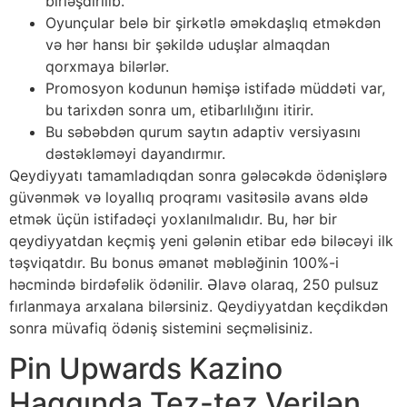
birləşdirilib.
Oyunçular belə bir şirkətlə əməkdaşlıq etməkdən
və hər hansı bir şəkildə uduşlar almaqdan
qorxmaya bilərlər.
Promosyon kodunun həmişə istifadə müddəti var,
bu tarixdən sonra um, etibarlılığını itirir.
Bu səbəbdən qurum saytın adaptiv versiyasını
dəstəkləməyi dayandırmır.
Qeydiyyatı tamamladıqdan sonra gələcəkdə ödənişlərə
güvənmək və loyallıq proqramı vasitəsilə avans əldə
etmək üçün istifadəçi yoxlanılmalıdır. Bu, hər bir
qeydiyyatdan keçmiş yeni gələnin etibar edə biləcəyi ilk
təşviqatdır. Bu bonus əmanət məbləğinin 100%-i
həcmində birdəfəlik ödənilir. Əlavə olaraq, 250 pulsuz
fırlanmaya arxalana bilərsiniz. Qeydiyyatdan keçdikdən
sonra müvafiq ödəniş sistemini seçməlisiniz.
Pin Upwards Kazino
Haqqında Tez-tez Verilən