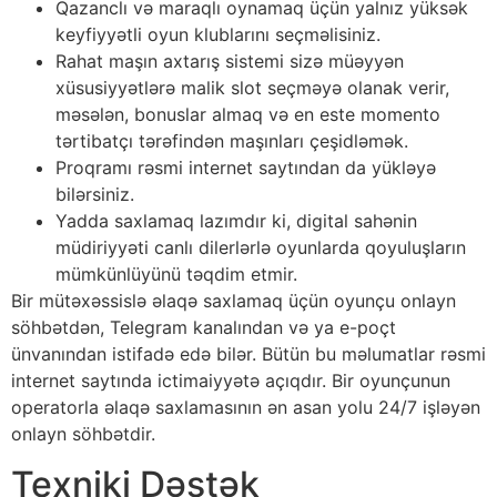
Qazanclı və maraqlı oynamaq üçün yalnız yüksək
keyfiyyətli oyun klublarını seçməlisiniz.
Rahat maşın axtarış sistemi sizə müəyyən
xüsusiyyətlərə malik slot seçməyə olanak verir,
məsələn, bonuslar almaq və en este momento
tərtibatçı tərəfindən maşınları çeşidləmək.
Proqramı rəsmi internet saytından da yükləyə
bilərsiniz.
Yadda saxlamaq lazımdır ki, digital sahənin
müdiriyyəti canlı dilerlərlə oyunlarda qoyuluşların
mümkünlüyünü təqdim etmir.
Bir mütəxəssislə əlaqə saxlamaq üçün oyunçu onlayn
söhbətdən, Telegram kanalından və ya e-poçt
ünvanından istifadə edə bilər. Bütün bu məlumatlar rəsmi
internet saytında ictimaiyyətə açıqdır. Bir oyunçunun
operatorla əlaqə saxlamasının ən asan yolu 24/7 işləyən
onlayn söhbətdir.
Texniki Dəstək