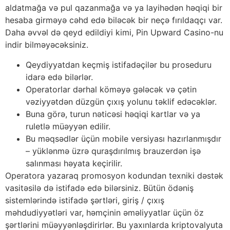
aldatmağa və pul qazanmağa və ya layihədən həqiqi bir
hesaba girməyə cəhd edə biləcək bir neçə fırıldaqçı var.
Daha əvvəl də qeyd edildiyi kimi, Pin Upward Casino-nu
indir bilməyəcəksiniz.
Qeydiyyatdan keçmiş istifadəçilər bu proseduru
idarə edə bilərlər.
Operatorlar dərhal köməyə gələcək və çətin
vəziyyətdən düzgün çıxış yolunu təklif edəcəklər.
Buna görə, turun nəticəsi həqiqi kartlar və ya
ruletlə müəyyən edilir.
Bu məqsədlər üçün mobile versiyası hazırlanmışdır
– yüklənmə üzrə quraşdırılmış brauzerdən işə
salınması həyata keçirilir.
Operatora yazaraq promosyon kodundan texniki dəstək
vasitəsilə də istifadə edə bilərsiniz. Bütün ödəniş
sistemlərində istifadə şərtləri, giriş / çıxış
məhdudiyyətləri var, həmçinin əməliyyatlar üçün öz
şərtlərini müəyyənləşdirirlər. Bu yaxınlarda kriptovalyuta