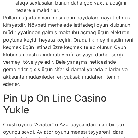
əlaqə saxlasalar, bunun daha çox vaxt alacağını
nəzərə almalıdırlar.
Pulların uğurla çıxarılması üçün qaydalara riayət etmək
kifayətdir. Növbəti mərhələdə istifadəçi oyun klubunun
müdiriyyətindən gəlmiş məktubu açmaq üçün elektron
poçtuna keçidi həyata keçirir. Orada ilkin eyniləşdirməni
keçmək üçün istinad üzrə keçmək tələb olunur. Oyun
klubunun dəstək xidməti verifikasiyaya dərhal sorğu
verməyi tövsiyyə edir. Belə yanaşma nəticəsində
gemblerlər çıxış üçün sifarişi dərhal yarada bilərlər və
akkaunta müdaxilədən ən yüksək müdafiəni təmin
edərlər.
Pin Up On Line Casino
Yukle
Crush oyunu “Aviator” u Azərbaycandan olan bir çox
oyunçu sevdi. Aviator oyunu mənası təyyarəni idarə