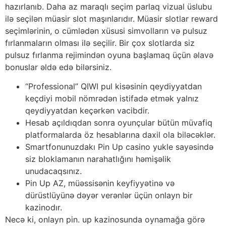
hazırlanıb. Daha az maraqlı seçim parlaq vizual üslubu
ilə seçilən müasir slot maşınlarıdır. Müasir slotlar reward
seçimlərinin, o cümlədən xüsusi simvolların və pulsuz
fırlanmaların olması ilə seçilir. Bir çox slotlarda siz
pulsuz fırlanma rejimindən oyuna başlamaq üçün əlavə
bonuslar əldə edə bilərsiniz.
“Professional” QIWI pul kisəsinin qeydiyyatdan
keçdiyi mobil nömrədən istifadə etmək yalnız
qeydiyyatdan keçərkən vacibdir.
Hesab açıldıqdan sonra oyunçular bütün müvafiq
platformalarda öz hesablarına daxil ola biləcəklər.
Smartfonunuzdakı Pin Up casino yukle sayəsində
siz bloklamanın narahatlığını həmişəlik
unudacaqsınız.
Pin Up AZ, müəssisənin keyfiyyətinə və
dürüstlüyünə dəyər verənlər üçün onlayn bir
kazinodır.
Necə ki, onlayn pin. up kazinosunda oynamağa görə