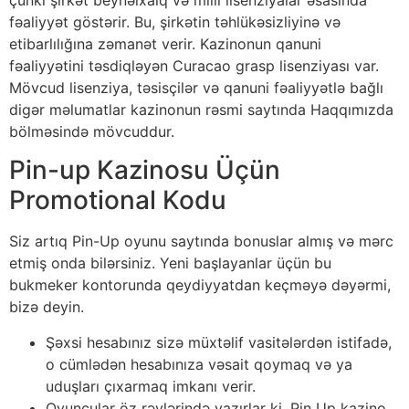
fəaliyyət göstərir. Bu, şirkətin təhlükəsizliyinə və
etibarlılığına zəmanət verir. Kazinonun qanuni
fəaliyyətini təsdiqləyən Curacao grasp lisenziyası var.
Mövcud lisenziya, təsisçilər və qanuni fəaliyyətlə bağlı
digər məlumatlar kazinonun rəsmi saytında Haqqımızda
bölməsində mövcuddur.
Pin-up Kazinosu Üçün
Promotional Kodu
Siz artıq Pin-Up oyunu saytında bonuslar almış və mərc
etmiş onda bilərsiniz. Yeni başlayanlar üçün bu
bukmeker kontorunda qeydiyyatdan keçməyə dəyərmi,
bizə deyin.
Şəxsi hesabınız sizə müxtəlif vasitələrdən istifadə,
o cümlədən hesabınıza vəsait qoymaq və ya
uduşları çıxarmaq imkanı verir.
Oyunçular öz rəylərində yazırlar ki, Pin Up kazino