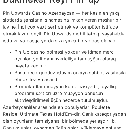
Pin Upwards Casino Azerbaycan — hər kəsin ən yaxşı
slotlarda şanslarını sınamasına imkan verən məşhur bir
layihə. İndi çox vaxt sərf etmək və kompüter istifadə
etmək lazım deyil. Pin Upwards mobil tətbiqi səyahətdə,
işdə və ya başqa yerdə sızə yaxşı bir yoldaş olacaq.
Pin-Up casino bölməsi yoxdur və idman mərc
oyunları yerli qanunvericiliyə tam uyğun olaraq
həyata keçirilir.
Bunu gecə-gündüz işləyən onlayn söhbət vasitəsilə
etmək tez və asandır.
Promokodlar müəyyən kombinasiyadır, loyallıq
proqramı şərtləri üzrə müəyyən bonusun
aktivləşdirilməsi üçün nəzərdə tutulmuşdur.
Azərbaycanlılar arasında ən populyarları Roulette
Reside, Ultimate Texas Hold’Em-dir. Canlı kateqoriyadan
olan oyunların tam siyahısı bir bölmədə yerləşdirilib.
Canlı oyunları oynamaq üçün onları yükləməyə ehtiyac