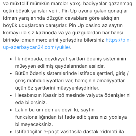
və müxtəlif mümkün mərclər yaxşı hədiyyələr qazanmaq
üçün böyük şanslar verir. Pin Up oyunu gələn qonaqlar
idman yarışlarında düzgün cavablara görə aldıqları
böyük uduşlardan danışırlar. Pin Up casino az saytın
köməyi ilə siz kazinoda və ya güzgülərdən hər hansı
birində idman mərclərini yerləşdirə bilərsiniz
https://pin-
up-azerbaycan24.com/yukle/
.
İlk növbədə, qeydiyyat şərtləri ödəniş sisteminin
müəyyən edilmiş qaydalarından asılıdır.
Bütün ödəniş sistemlərində istifadə şərtləri, giriş /
çıxış məhdudiyyətləri var, həmçinin əməliyyatlar
üçün öz şərtlərini müəyyənləşdirirlər.
Hesabınızın Kassir bölməsində valyuta ödənişlərini
edə bilərsiniz.
Lakin bu um demək deyil ki, saytın
funksionallığından istifadə edib şansınızı yoxlaya
bilməyəcəksiniz.
İstifadəçilər e-poçt vasitəsilə dəstək xidməti ilə