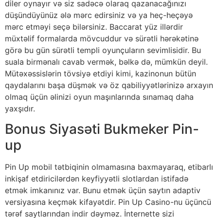
diler oynayır və siz sadəcə olaraq qazanacağınızı
düşündüyünüz ələ mərc edirsiniz və ya heç-heçəyə
mərc etməyi seçə bilərsiniz. Baccarat yüz illərdir
müxtəlif formalarda mövcuddur və sürətli hərəkətinə
görə bu gün sürətli templi oyunçuların sevimlisidir. Bu
suala birmənalı cavab vermək, bəlkə də, mümkün deyil.
Mütəxəssislərin tövsiyə etdiyi kimi, kazinonun bütün
qaydalarını başa düşmək və öz qabiliyyətlərinizə arxayın
olmaq üçün əlinizi oyun maşınlarında sınamaq daha
yaxşıdır.
Bonus Siyasəti Bukmeker Pin-
up
Pin Up mobil tətbiqinin olmamasına baxmayaraq, etibarlı
inkişaf etdiricilərdən keyfiyyətli slotlardan istifadə
etmək imkanınız var. Bunu etmək üçün saytın adaptiv
versiyasına keçmək kifayətdir. Pin Up Casino-nu üçüncü
tərəf saytlarından indir dəyməz. İnternette sizi