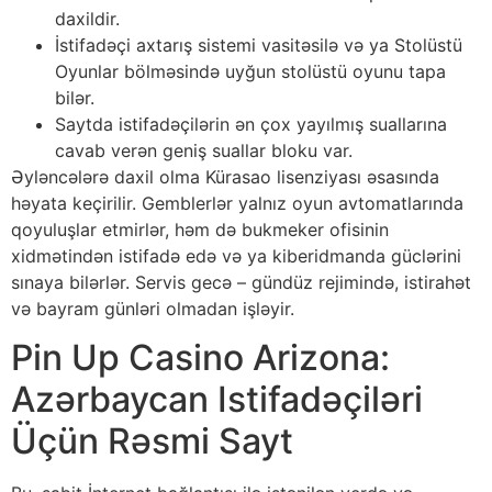
daxildir.
İstifadəçi axtarış sistemi vasitəsilə və ya Stolüstü
Oyunlar bölməsində uyğun stolüstü oyunu tapa
bilər.
Saytda istifadəçilərin ən çox yayılmış suallarına
cavab verən geniş suallar bloku var.
Əyləncələrə daxil olma Kürasao lisenziyası əsasında
həyata keçirilir. Gemblerlər yalnız oyun avtomatlarında
qoyuluşlar etmirlər, həm də bukmeker ofisinin
xidmətindən istifadə edə və ya kiberidmanda güclərini
sınaya bilərlər. Servis gecə – gündüz rejimində, istirahət
və bayram günləri olmadan işləyir.
Pin Up Casino Arizona:
Azərbaycan Istifadəçiləri
Üçün Rəsmi Sayt