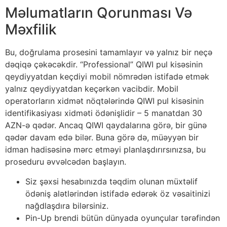
Məlumatların Qorunması Və
Məxfilik
Bu, doğrulama prosesini tamamlayır və yalnız bir neçə
dəqiqə çəkəcəkdir. “Professional” QIWI pul kisəsinin
qeydiyyatdan keçdiyi mobil nömrədən istifadə etmək
yalnız qeydiyyatdan keçərkən vacibdir. Mobil
operatorların xidmət nöqtələrində QIWI pul kisəsinin
identifikasiyası xidməti ödənişlidir – 5 manatdan 30
AZN-ə qədər. Ancaq QIWI qaydalarına görə, bir günə
qədər davam edə bilər. Buna görə də, müəyyən bir
idman hadisəsinə mərc etməyi planlaşdırırsınızsa, bu
proseduru əvvəlcədən başlayın.
Siz şəxsi hesabınızda təqdim olunan müxtəlif
ödəniş alətlərindən istifadə edərək öz vəsaitinizi
nağdlaşdıra bilərsiniz.
Pin-Up brendi bütün dünyada oyunçular tərəfindən