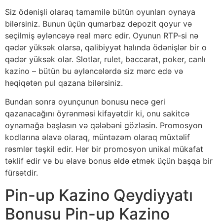
Siz ödənişli olaraq tamamilə bütün oyunları oynaya
bilərsiniz. Bunun üçün qumarbaz depozit qoyur və
seçilmiş əyləncəyə real mərc edir. Oyunun RTP-si nə
qədər yüksək olarsa, qalibiyyət halında ödənişlər bir o
qədər yüksək olar. Slotlar, rulet, baccarat, poker, canlı
kazino – bütün bu əyləncələrdə siz mərc edə və
həqiqətən pul qazana bilərsiniz.
Bundan sonra oyunçunun bonusu necə geri
qazanacağını öyrənməsi kifayətdir ki, onu sakitcə
oynamağa başlasın və qələbəni gözləsin. Promosyon
kodlarına əlavə olaraq, müntəzəm olaraq müxtəlif
rəsmlər təşkil edir. Hər bir promosyon unikal mükafat
təklif edir və bu əlavə bonus əldə etmək üçün başqa bir
fürsətdir.
Pin-up Kazino Qeydiyyatı
Bonusu Pin-up Kazino