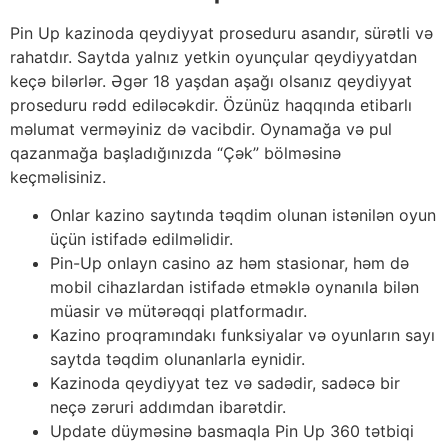
Pin Up kazinoda qeydiyyat proseduru asandır, sürətli və
rahatdır. Saytda yalnız yetkin oyunçular qeydiyyatdan
keçə bilərlər. Əgər 18 yaşdan aşağı olsanız qeydiyyat
proseduru rədd ediləcəkdir. Özünüz haqqında etibarlı
məlumat verməyiniz də vacibdir. Oynamağa və pul
qazanmağa başladığınızda “Çək” bölməsinə
keçməlisiniz.
Onlar kazino saytında təqdim olunan istənilən oyun
üçün istifadə edilməlidir.
Pin-Up onlayn casino az həm stasionar, həm də
mobil cihazlardan istifadə etməklə oynanıla bilən
müasir və mütərəqqi platformadır.
Kazino proqramındakı funksiyalar və oyunların sayı
saytda təqdim olunanlarla eynidir.
Kazinoda qeydiyyat tez və sadədir, sadəcə bir
neçə zəruri addımdan ibarətdir.
Update düyməsinə basmaqla Pin Up 360 tətbiqi