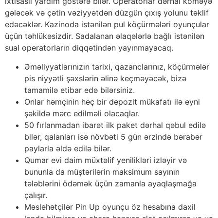
ixtisaslı yardım göstərə bilər. Operatorlar dərhal köməyə
gələcək və çətin vəziyyətdən düzgün çıxış yolunu təklif
edəcəklər. Kazinoda istənilən pul köçürmələri oyunçular
üçün təhlükəsizdir. Sadalanan əlaqələrlə bağlı istənilən
sual operatorların diqqətindən yayınmayacaq.
Əməliyyatlarınızın tarixi, qazanclarınız, köçürmələr
pis niyyətli şəxslərin əlinə keçməyəcək, bizə
tamamilə etibar edə bilərsiniz.
Onlar həmçinin heç bir depozit mükafatı ilə eyni
şəkildə mərc edilməli olacaqlar.
50 fırlanmadan ibarət ilk paket dərhal qəbul edilə
bilər, qalanları isə növbəti 5 gün ərzində bərabər
paylarla əldə edilə bilər.
Qumar evi daim müxtəlif yenilikləri izləyir və
bununla da müştərilərin maksimum sayının
tələblərini ödəmək üçün zamanla ayaqlaşmağa
çalışır.
Məsləhətçilər Pin Up oyunçu öz hesabına daxil