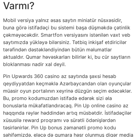
Varmı?
Mobil versiya yalnız əsas saytın miniatür nüsxəsidir,
buna görə istifadəçi bu sistemi başa düşməkdə çətinlik
çəkməyəcəkdir. Smartfon versiyasını istənilən vaxt veb
saytımızda yükləyə bilərsiniz. Tətbiq inkişaf etdiricilər
tərəfindən dəstəkləndiyindən bütün məlumatlar
aktualdır. Qumar həvəskarları bilirlər ki, bu cür saytların
bloklanması nadir xal deyil.
Pin Upwards 360 casino az saytında şəxsi hesab
qeydiyyatdan keçməklə Azərbaycandan olan oyunçular
müasir oyun portalının xeyrinə düzgün seçim edəcəklər.
Bu, promo kodumuzdan istifadə edərək sizi əla
bonuslarla mükafatlandıracaq. Pin Up online casino az
haqqında rəylər həddindən artıq müsbətdir. İstifadəçilər
xüsusilə reward proqramı və sürətli ödənişlərdən
təsirlənirlər. Pin Up bonus zəmanətli promo kodu
səhifəmizdə, eləcə də qumara həsr olunmuş digər media