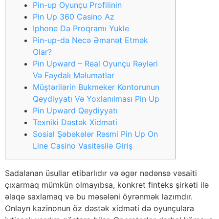
Pin-up Oyunçu Profilinin
Pin Up 360 Casino Az
Iphone Da Proqramı Yukle
Pin-up-da Necə Əmanət Etmək
Olar?
Pin Upward – Real Oyunçu Rəyləri
Və Faydalı Məlumatlar
Müştərilərin Bukmeker Kontorunun
Qeydiyyatı Və Yoxlanılması Pin Up
Pin Upward Qeydiyyatı
Texniki Dəstək Xidməti
Sosial Şəbəkələr Rəsmi Pin Up On
Line Casino Vasitəsilə Giriş
Sadalanan üsullar etibarlıdır və əgər nədənsə vəsaiti
çıxarmaq mümkün olmayıbsa, konkret finteks şirkəti ilə
əlaqə saxlamaq və bu məsələni öyrənmək lazımdır.
Onlayn kazinonun öz dəstək xidməti də oyunçulara