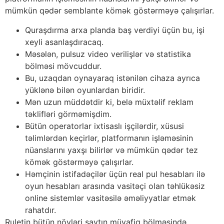
mümkün qədər semblante kömək göstərməyə çalışırlar.
Quraşdırma arxa planda baş verdiyi üçün bu, işi
xeyli asanlaşdıracaq.
Məsələn, pulsuz video verilişlər və statistika
bölməsi mövcuddur.
Bu, uzaqdan oynayaraq istənilən cihaza ayrıca
yüklənə bilən oyunlardan biridir.
Mən uzun müddətdir ki, belə müxtəlif reklam
təklifləri görməmişdim.
Bütün operatorlar ixtisaslı işçilərdir, xüsusi
təlimlərdən keçirlər, platformanın işləməsinin
nüanslarını yaxşı bilirlər və mümkün qədər tez
kömək göstərməyə çalışırlar.
Həmçinin istifadəçilər üçün real pul hesabları ilə
oyun hesabları arasında vasitəçi olan təhlükəsiz
online sistemlər vasitəsilə əməliyyatlar etmək
rahatdır.
Ruletin bütün növləri saytın müvafiq bölməsində