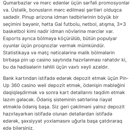
Qumarbazlar və mərc edənlər üçün sərfəli promosyonlar
va. Üstəlik, bonusların mərc edilməsi şərtləri olduqca
sadədir. Pinup arizona idman tədbirlərinin böyük bir
seçimini bəyənir, hətta Gal futbolu, netbol, ​​atışma, 3×3
basketbol kimi nadir idman növlərinə mərclər var.
Esports ayrıca bölməyə köçürülüb, bütün populyar
oyunlar üçün proqnozlar vermək mümkündür.
Statistikaya və matç nəticələrinə malik bölmələrin
birbaşa pin up casino saytında hazırlanması rahatdır ki,
bu da hadisələrin təhlili üçün vaxtı xeyli azaldır.
Bank kartından istifadə edərək depozit etmək üçün Pin-
Up 360 casino weil depozit etmək, ödənişin məbləğini
dəqiqləşdirmək və sonra kart detallarını təqdim etmək
lazım gələcək. Ödəniş sisteminin sətrlərinə riayət
etməklə ödəniş başa. Siz geri çəkilməni yalnız depozit
hazırlayarkən istifadə olunan detallardan istifadə
edərək, şəxsiyyət yoxlamasını uğurla başa çatdıraraq
edə bilərsiniz.