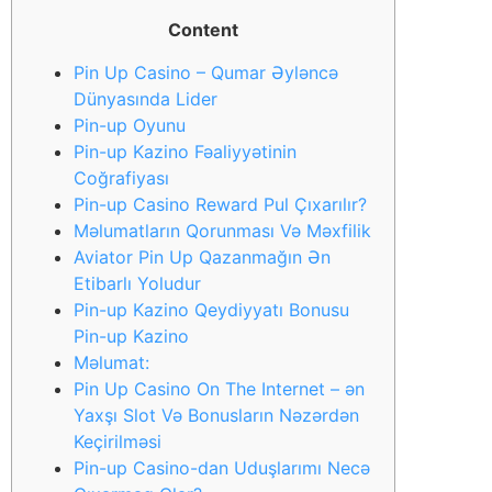
Content
Pin Up Casino – Qumar Əyləncə
Dünyasında Lider
Pin-up Oyunu
Pin-up Kazino Fəaliyyətinin
Coğrafiyası
Pin-up Casino Reward Pul Çıxarılır?
Məlumatların Qorunması Və Məxfilik
Aviator Pin Up Qazanmağın Ən
Etibarlı Yoludur
Pin-up Kazino Qeydiyyatı Bonusu
Pin-up Kazino
Məlumat:
Pin Up Casino On The Internet – ​​ən
Yaxşı Slot Və Bonusların Nəzərdən
Keçirilməsi
Pin-up Casino-dan Uduşlarımı Necə