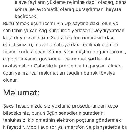
əlavə faylların yükləmə rejiminə daxil olacaq, daha
sonra isə avtomatik olaraq quraşdırmanı həyata
keçirəcək.
Bunu etmək üçün rəsmi Pin Up saytına daxil olun və
səhifənin yuxarı sağ küncündə yerləşən “Qeydiyyatdan
keç” düyməsini sıxın. Sonra telefon nömrəsini daxil
etməlisiniz, u, müvafiq sahəyə daxil edilməli olan bir
təsdiq kodu alacaq. Sonra, yeni müştəri doğum tarixini,
e-poçt ünvanını göstərməli və xidmət şərtləri ilə
razılaşmalıdır Gələcəkdə problemlərin qarşısını almaq
üçün yalnız real məlumatları təqdim etmək tövsiyə
olunur.
Məlumat:
Şəxsi hesabınızda siz yoxlama prosedurundan keçə
biləcəksiniz, bunun üçün sənədlərin surətlərini
təhlükəsizlik xidmətinin elektron poçtuna göndərmək
kifayətdir. Mobil auditoriya smartfon və planşetlərdə bu