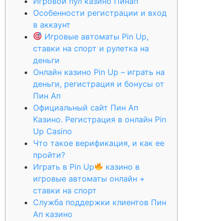
Игровой пул казино Пинап
Особенности регистрации и вход
в аккаунт
Игровые автоматы Pin Up,
ставки на спорт и рулетка на
деньги
Онлайн казино Pin Up – играть на
деньги, регистрация и бонусы от
Пин Ап
Официальный сайт Пин Ап
Казино. Регистрация в онлайн Pin
Up Casino
Что такое верификация, и как ее
пройти?
Играть в Pin Up
казино в
игровые автоматы онлайн +
ставки на спорт
Служба поддержки клиентов Пин
Ап казино