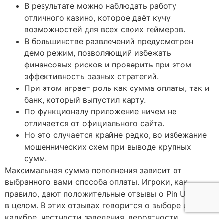
В результате можно наблюдать работу
отличного казино, которое даёт кучу
возможностей для всех своих геймеров.
В большинстве развлечений предусмотрен
демо режим, позволяющий избежать
финансовых рисков и проверить при этом
эффективность разных стратегий.
При этом играет роль как сумма оплаты, так и
банк, который выпустил карту.
По функционалу приложение ничем не
отличается от официального сайта.
Но это случается крайне редко, во избежание
мошеннических схем при выводе крупных
сумм.
Максимальная сумма пополнения зависит от
выбранного вами способа оплаты. Игроки, как
правило, дают положительные отзывы о Pin Up Club
в целом. В этих отзывах говорится о выборе игр, их
калибре, честности заведения, вероятности