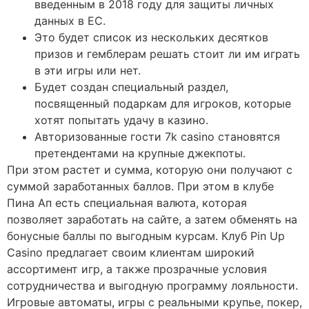
введенным в 2018 году для защиты личных
данных в ЕС.
Это будет список из нескольких десятков
призов и гемблерам решать стоит ли им играть
в эти игры или нет.
Будет создан специальный раздел,
посвященный подаркам для игроков, которые
хотят попытать удачу в казино.
Авторизованные гости 7k casino становятся
претендентами на крупные джекпоты.
При этом растет и сумма, которую они получают с
суммой заработанных баллов. При этом в клубе
Пина Ап есть специальная валюта, которая
позволяет заработать на сайте, а затем обменять на
бонусные баллы по выгодным курсам. Клуб Pin Up
Casino предлагает своим клиентам широкий
ассортимент игр, а также прозрачные условия
сотрудничества и выгодную программу лояльности.
Игровые автоматы, игры с реальными крупье, покер,