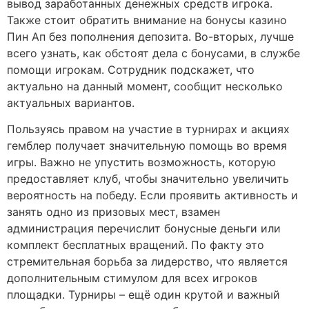
вывод заработанных денежных средств игрока.
Также стоит обратить внимание на бонусы казино
Пин Ап без пополнения депозита. Во-вторых, лучше
всего узнать, как обстоят дела с бонусами, в службе
помощи игрокам. Сотрудник подскажет, что
актуально на данный момент, сообщит несколько
актуальных вариантов.
Пользуясь правом на участие в турнирах и акциях
гемблер получает значительную помощь во время
игры. Важно не упустить возможность, которую
предоставляет клуб, чтобы значительно увеличить
вероятность на победу. Если проявить активность и
занять одно из призовых мест, взамен
администрация перечислит бонусные деньги или
комплект бесплатных вращений. По факту это
стремительная борьба за лидерство, что является
дополнительным стимулом для всех игроков
площадки. Турниры – ещё один крутой и важный