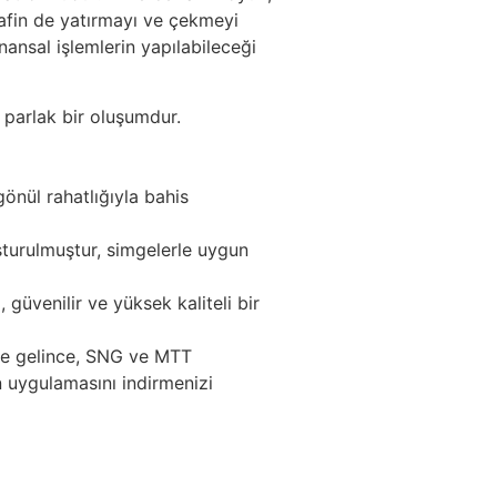
 afin de yatırmayı ve çekmeyi
nansal işlemlerin yapılabileceği
 parlak bir oluşumdur.
gönül rahatlığıyla bahis
luşturulmuştur, simgelerle uygun
 güvenilir ve yüksek kaliteli bir
ne gelince, SNG ve MTT
n uygulamasını indirmenizi