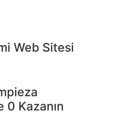
mi Web Sitesi
Empieza
de 0 Kazanın