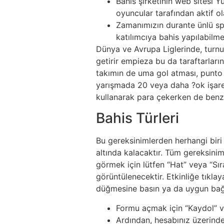
Bahis şirketinin web sitesi
oyuncular tarafından aktif ol
Zamanımızın durante ünlü spo
katılımcıya bahis yapılabilme
Dünya ve Avrupa Liglerinde, turnuv
getirir empieza bu da taraftarların
takımın de uma gol atması, punto sa
yarışmada 20 veya daha ?ok işaretç
kullanarak para çekerken de benze
Bahis Türleri
Bu gereksinimlerden herhangi biri
altında kalacaktır. Tüm gereksinim
görmek için lütfen “Hat” veya “Sıra
görüntülenecektir. Etkinliğe tıklay
düğmesine basın ya da uygun bağl
Formu açmak için “Kaydol” v
Ardından, hesabınız üzerinden