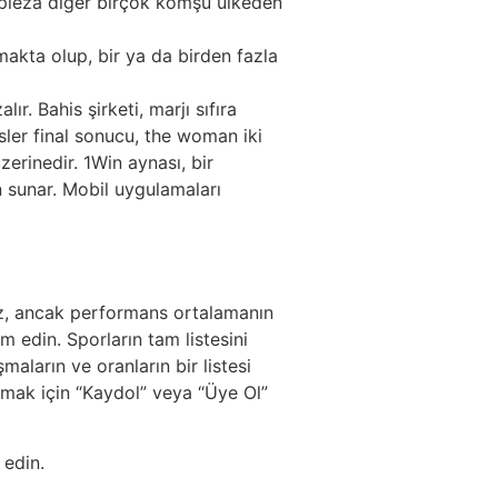
mpieza diğer birçok komşu ülkeden
akta olup, bir ya da birden fazla
r. Bahis şirketi, marjı sıfıra
isler final sonucu, the woman iki
zerinedir. 1Win aynası, bir
n sunar. Mobil uygulamaları
niz, ancak performans ortalamanın
 edin. Sporların tam listesini
maların ve oranların bir listesi
 açmak için “Kaydol” veya “Üye Ol”
 edin.