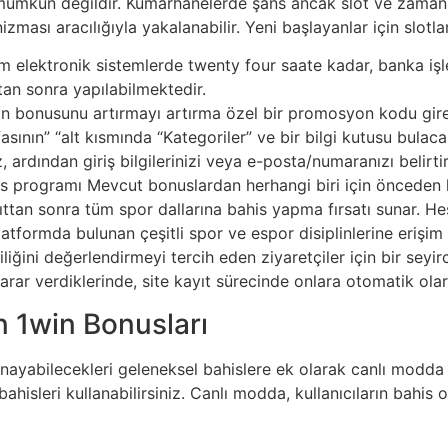
 mümkün değildir. Kumarhanelerde şans ancak slot ve zama
sı aracılığıyla yakalanabilir. Yeni başlayanlar için slotla
 elektronik sistemlerde twenty four saate kadar, banka işl
an sonra yapılabilmektedir.
n bonusunu artırmayı artırma özel bir promosyon kodu gireb
sının” “alt kısmında “Kategoriler” ve bir bilgi kutusu bulaca
ız, ardından giriş bilgilerinizi veya e-posta/numaranızı belirtir
 programı Mevcut bonuslardan herhangi biri için önceden k
ıttan sonra tüm spor dallarına bahis yapma fırsatı sunar. Hes
 platformda bulunan çeşitli spor ve espor disiplinlerine eri
liliğini değerlendirmeyi tercih eden ziyaretçiler için bir sey
ar verdiklerinde, site kayıt sürecinde onlara otomatik olar
in 1win Bonusları
ynayabilecekleri geleneksel bahislere ek olarak canlı modda 
ahisleri kullanabilirsiniz. Canlı modda, kullanıcıların bahis