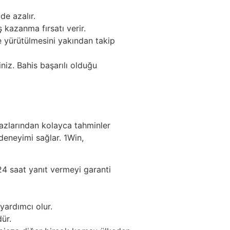
de azalır.
kazanma fırsatı verir.
de yürütülmesini yakından takip
niz. Bahis başarılı olduğu
ihazlarından kolayca tahminler
deneyimi sağlar. 1Win,
24 saat yanıt vermeyi garanti
yardımcı olur.
ür.