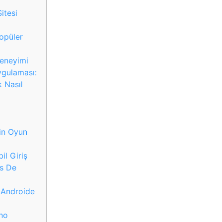
itesi
opüler
Deneyimi
ygulaması:
k Nasıl
in Oyun
il Giriş
os De
 Androide
ino