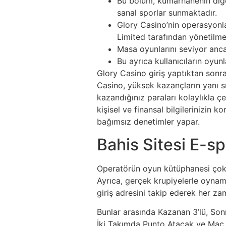
Bu bölüm, kumarhanenin diğer 
sanal sporlar sunmaktadır.
Glory Casino’nin operasyonl
Limited tarafından yönetilme
Masa oyunlarını seviyor anc
Bu ayrıca kullanıcıların oyun
Glory Casino giriş yaptıktan sonra
Casino, yüksek kazançların yanı s
kazandığınız paraları kolaylıkla ç
kişisel ve finansal bilgilerinizin 
bağımsız denetimler yapar.
Bahis Sitesi E-sp
Operatörün oyun kütüphanesi çok çe
Ayrıca, gerçek krupiyelerle oynam
giriş adresini takip ederek her za
Bunlar arasında Kazanan 3’lü, So
İki Takımda Punto Atacak ve Maç K