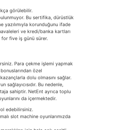
ıkça görülebilir.
lunmuyor. Bu sertifika, dürüstlük
eme yazılımıyla korunduğunu ifade
 havaleleri ve kredi/banka kartları
for five iş günü sürer.
lirsiniz. Para çekme işlemi yapmak
 bonuslarından özel
kazançlarla dolu olmasını sağlar.
n sağlayıcısıdır. Bu nedenle,
aja sahiptir. NetEnt ayrıca toplu
yunlarını da içermektedir.
l edebilirsiniz.
temalı slot machine oyunlarımızda