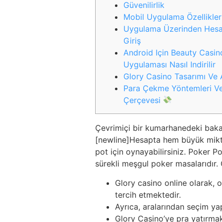
Güvenilirlik
Mobil Uygulama Özellikler
Uygulama Üzerinden Hesa
Giriş
Android Için Beauty Casin
Uygulaması Nasıl Indirilir
Glory Casino Tasarımı Ve
Para Çekme Yöntemleri V
Çerçevesi
Çevrimiçi bir kumarhanedeki baka
[newline]Hesapta hem büyük miktar
pot için oynayabilirsiniz. Poker P
sürekli meşgul poker masalarıdır. 
Glory casino online olarak, o
tercih etmektedir.
Ayrıca, aralarından seçim yap
Glory Casino’ye pra yatırmak 