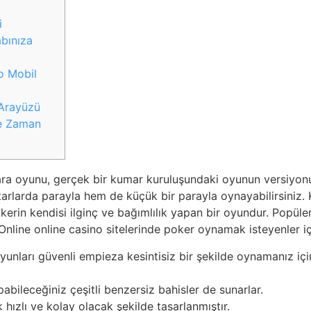
i
bınıza
o Mobil
 Arayüzü
e Zaman
ra oyunu, gerçek bir kumar kuruluşundaki oyunun versiyonun
larda parayla hem de küçük bir parayla oynayabilirsiniz. Ke
okerin kendisi ilginç ve bağımlılık yapan bir oyundur. Popüle
Online online casino sitelerinde poker oynamak isteyenler i
yunları güvenli empieza kesintisiz bir şekilde oynamanız için
abileceğiniz çeşitli benzersiz bahisler de sunarlar.
hızlı ve kolay olacak şekilde tasarlanmıştır.