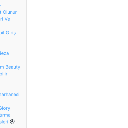
o
t Olunur
ri Ve
il Giriş
ieza
am Beauty
ilir
marhanesi
Glory
tırma
sleri