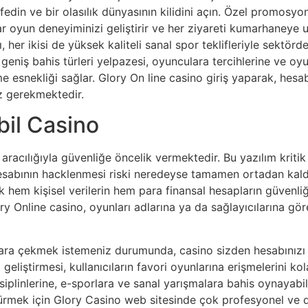
fedin ve bir olasılık dünyasının kilidini açın. Özel promo
 oyun deneyiminizi geliştirir ve her ziyareti kumarhaneye 
ı, her ikisi de yüksek kaliteli sanal spor teklifleriyle sektör
geniş bahis türleri yelpazesi, oyunculara tercihlerine ve oyu
e esnekliği sağlar. Glory On line casino giriş yaparak, hesa
z gerekmektedir.
il Casino
racılığıyla güvenliğe öncelik vermektedir. Bu yazılım kritik b
ı hesabının hacklenmesi riski neredeyse tamamen ortadan kaldırı
hem kişisel verilerin hem para finansal hesapların güvenli
y Online casino, oyunları adlarına ya da sağlayıcılarına gö
ra çekmek istemeniz durumunda, casino sizden hesabınızı d
eliştirmesi, kullanıcıların favori oyunlarına erişmelerini kola
siplinlerine, e-sporlara ve sanal yarışmalara bahis oynayabili
ürmek için Glory Casino web sitesinde çok profesyonel ve d