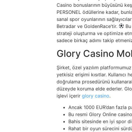
Casino bonuslarının büyüsünü keş
PERSONEL ödüllerine kadar, bunlar
sanal spor oyunlarının sağlayıcılar
Betradar ve GoldenRace’tir.
Bu 
strateji oluşturma ve optimize etm
sadece birkaç adımı takip etmeni
Glory Casino Mob
Şirket, özel yazılım platformumuz a
yetkisiz erişimi kısıtlar. Kullanıc
doğrulama prosedürünü kullanarak 
düzeyde koruma elde ederler. Glor
işlevi içerir
glory casino
.
Ancak 1000 EUR’dan fazla pa
Bu resmi Glory Online casino g
Bahis sitesinde en iyi spor di
Rahat bir oyun sürecini sürd