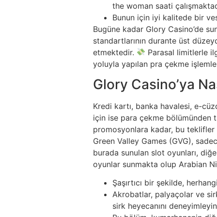
the woman saati çalışmaktad
Bunun için iyi kalitede bir ve
Bugüne kadar Glory Casino’de sunu
standartlarının durante üst düzeyd
etmektedir.
Parasal limitlerle i
yoluyla yapılan pra çekme işlemler
Glory Casino’ya Nas
Kredi kartı, banka havalesi, e-cüz
için ise para çekme bölümünden t
promosyonlara kadar, bu teklifler
Green Valley Games (GVG), sadece 
burada sunulan slot oyunları, diğe
oyunlar sunmakta olup Arabian Nig
Şaşırtıcı bir şekilde, herhan
Akrobatlar, palyaçolar ve si
sirk heyecanını deneyimleyin