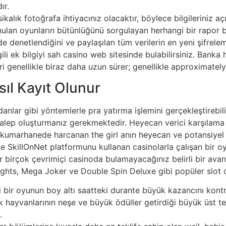
ır.
sikalık fotoğrafa ihtiyacınız olacaktır, böylece bilgileriniz aç
lan oyunların bütünlüğünü sorgulayan herhangi bir rapor bu
e denetlendiğini ve paylaşılan tüm verilerin en yeni şifrel
lgili ek bilgiyi sah casino web sitesinde bulabilirsiniz. Banka
i genellikle biraz daha uzun sürer; genellikle approximately 
ıl Kayıt Olunur
danlar gibi yöntemlerle pra yatırma işlemini gerçekleştirebi
alep oluşturmanız gerekmektedir. Heyecan verici karşılama
 kumarhanede harcanan the girl anın heyecan ve potansiyel 
SkillOnNet platformunu kullanan casinolarla çalışan bir oyu
r birçok çevrimiçi casinoda bulamayacağınız belirli bir avant
hts, Mega Joker ve Double Spin Deluxe gibi popüler slot o
gi bir oyunun boy altı saatteki durante büyük kazancını kontro
rk hayvanlarının neşe ve büyük ödüller getirdiği büyük üst 
.