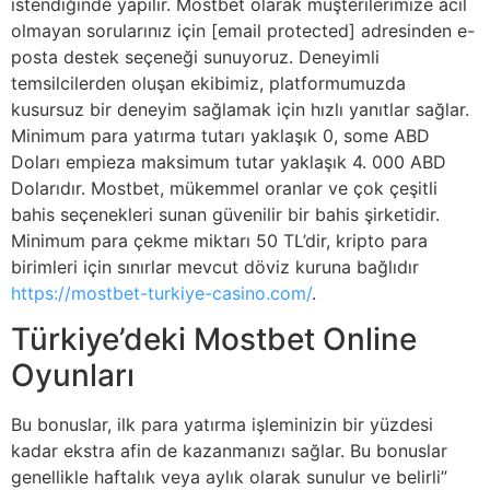
istendiğinde yapılır. Mostbet olarak müşterilerimize acil
olmayan sorularınız için [email protected] adresinden e-
posta destek seçeneği sunuyoruz. Deneyimli
temsilcilerden oluşan ekibimiz, platformumuzda
kusursuz bir deneyim sağlamak için hızlı yanıtlar sağlar.
Minimum para yatırma tutarı yaklaşık 0, some ABD
Doları empieza maksimum tutar yaklaşık 4. 000 ABD
Dolarıdır. Mostbet, mükemmel oranlar ve çok çeşitli
bahis seçenekleri sunan güvenilir bir bahis şirketidir.
Minimum para çekme miktarı 50 TL’dir, kripto para
birimleri için sınırlar mevcut döviz kuruna bağlıdır
https://mostbet-turkiye-casino.com/
.
Türkiye’deki Mostbet Online
Oyunları
Bu bonuslar, ilk para yatırma işleminizin bir yüzdesi
kadar ekstra afin de kazanmanızı sağlar. Bu bonuslar
genellikle haftalık veya aylık olarak sunulur ve belirli”