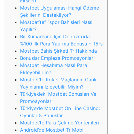
Eksileri
Mostbet Uygulaması Hangi Ödeme
Şekillerini Destekliyor?
Mostbet’te” “spor Bahisleri Nasıl
Yapılır?
Bir Kumarhane Için Depozitoda
%100 Ilk Para Yatırma Bonusu + 15fs
Mostbet Bahis Şirketi Tr Hakkında
Bonuslar Empieza Promosyonlar
Mostbet Hesabıma Nasıl Para
Ekleyebilirim?
Mostbet’te Kriket Maçlarının Canlı
Yayınlarını Izleyebilir Miyim?
Türkiye’deki Mostbet Bonusları Ve
Promosyonları
Türkiye’de Mostbet On Line Casino:
Oyunlar & Bonuslar
Mostbet’te Para Çekme Yöntemleri
Android’de Mostbet Tr Mobil