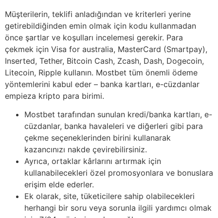
Müşterilerin, teklifi anladığından ve kriterleri yerine
getirebildiğinden emin olmak için kodu kullanmadan
önce şartlar ve koşulları incelemesi gerekir. Para
çekmek için Visa for australia, MasterCard (Smartpay),
Inserted, Tether, Bitcoin Cash, Zcash, Dash, Dogecoin,
Litecoin, Ripple kullanın. Mostbet tüm önemli ödeme
yöntemlerini kabul eder – banka kartları, e-cüzdanlar
empieza kripto para birimi.
Mostbet tarafından sunulan kredi/banka kartları, e-
cüzdanlar, banka havaleleri ve diğerleri gibi para
çekme seçeneklerinden birini kullanarak
kazancınızı nakde çevirebilirsiniz.
Ayrıca, ortaklar kârlarını artırmak için
kullanabilecekleri özel promosyonlara ve bonuslara
erişim elde ederler.
Ek olarak, site, tüketicilere sahip olabilecekleri
herhangi bir soru veya sorunla ilgili yardımcı olmak