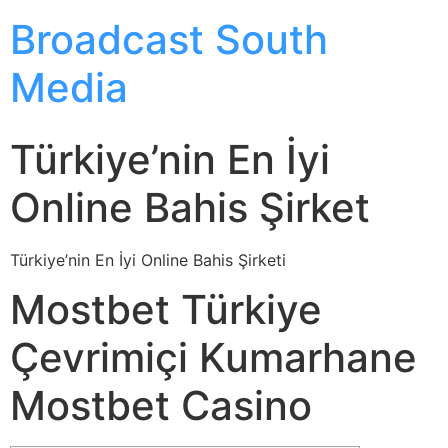
Broadcast South
Media
Türkiye’nin En İyi
Online Bahis Şirket
Türkiye’nin En İyi Online Bahis Şirketi
Mostbet Türkiye
Çevrimiçi Kumarhane
Mostbet Casino