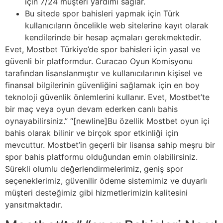
için 7/24 müşteri yardımı sağlar.
Bu sitede spor bahisleri yapmak için Türk
kullanıcıların öncelikle web sitelerine kayıt olarak
kendilerinde bir hesap açmaları gerekmektedir.
Evet, Mostbet Türkiye’de spor bahisleri için yasal ve
güvenli bir platformdur. Curacao Oyun Komisyonu
tarafından lisanslanmıştır ve kullanıcılarının kişisel ve
finansal bilgilerinin güvenliğini sağlamak için en boy
teknoloji güvenlik önlemlerini kullanır. Evet, Mostbet’te
bir maç veya oyun devam ederken canlı bahis
oynayabilirsiniz.” “[newline]Bu özellik Mostbet oyun içi
bahis olarak bilinir ve birçok spor etkinliği için
mevcuttur. Mostbet’in geçerli bir lisansa sahip meşru bir
spor bahis platformu olduğundan emin olabilirsiniz.
Sürekli olumlu değerlendirmelerimiz, geniş spor
seçeneklerimiz, güvenilir ödeme sistemimiz ve duyarlı
müşteri desteğimiz gibi hizmetlerimizin kalitesini
yansıtmaktadır.