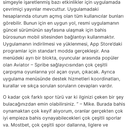
simgeyle işaretlenmiş bazı etkinlikler için uygulamada
çevrimiçi yayınlar mevcuttur. Uygulamadaki
hesaplarında oturum açmış olan tüm kullanıcılar bunları
görebilir. Bunun için en uygun yol, resmi uygulamanın
güncel sürümünün sayfasına ulaşmak için bahis
bürosunun mobil sitesinden bağlantıyı kullanmaktır.
Uygulamanın indirilmesi ve yüklenmesi, App Store’daki
programlar için standart modda gerçekleşir. Ana
menüdeki ayrı bir blokta, oyuncular arasında popüler
olan Aviator – Spribe sağlayıcısından çok çeşitli
çarpışma oyunlarına yol açan oyun, çıkacak. Ayrıca
uygulama menüsünde destek hizmetleri koordinatları,
kurallar ve sıkça sorulan soruların cevapları vardır.
O kadar çok farklı spor türü var ki ilginizi çeken bir şey
bulacağınızdan emin olabilirsiniz. ” – Mike. Burada bahis
oynamaktan çok keyif alıyorum, oranlar gerçekten çok
iyi empieza bahis oynayabilecekleri çok çeşitli sporlar
va. Mostbet, çok çeşitli spor dallarına, liglere ve