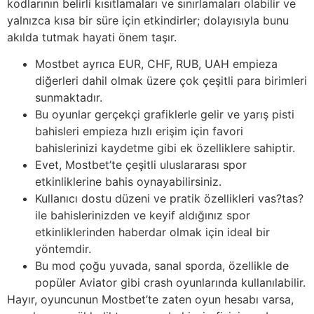
kodlarının belirli kısıtlamaları ve sınırlamaları olabilir ve
yalnızca kısa bir süre için etkindirler; dolayısıyla bunu
akılda tutmak hayati önem taşır.
Mostbet ayrıca EUR, CHF, RUB, UAH empieza
diğerleri dahil olmak üzere çok çeşitli para birimleri
sunmaktadır.
Bu oyunlar gerçekçi grafiklerle gelir ve yarış pisti
bahisleri empieza hızlı erişim için favori
bahislerinizi kaydetme gibi ek özelliklere sahiptir.
Evet, Mostbet’te çeşitli uluslararası spor
etkinliklerine bahis oynayabilirsiniz.
Kullanıcı dostu düzeni ve pratik özellikleri vas?tas?
ile bahislerinizden ve keyif aldığınız spor
etkinliklerinden haberdar olmak için ideal bir
yöntemdir.
Bu mod çoğu yuvada, sanal sporda, özellikle de
popüler Aviator gibi crash oyunlarında kullanılabilir.
Hayır, oyuncunun Mostbet’te zaten oyun hesabı varsa,