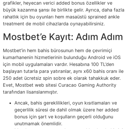
grafikler, heyecan verici added bonus özellikler ve
büyük kazanma şansı ile birlikte gelir. Ayrıca, daha fazla
rahatlık için bu oyunları hem masaüstü sprained ankle
treatment de mobil cihazlarda oynayabilirsiniz.
Mostbet’e Kayıt: Adım Adım
Mostbet’in hem bahis bürosunun hem de çevrimiçi
kumarhanenin hizmetlerinin bulunduğu Android ve iOS
için mobil uygulamaları vardır. Hesabına 100 TL’den
başlayan tutarla para yatıranlar, aynı x60 bahis oranı ile
250 adet ücretsiz spin sobre ek olarak tahakkuk eder.
Evet, Mostbet web sitesi Curacao Gaming Authority
tarafından lisanslanmıştır.
Ancak, bahis gereklilikleri, oyun kısıtlamaları ve
geçerlilik süresi de dahil olmak üzere her added
bonus için şart ve koşulların geçerli olduğunu
unutmamak önemlidir.