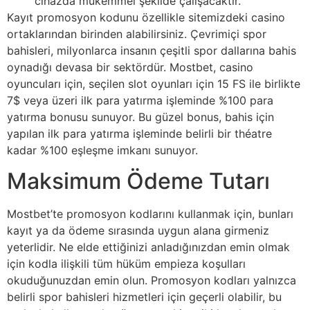
cihazda mükemmel şekilde çalışacaktır.
Kayıt promosyon kodunu özellikle sitemizdeki casino
ortaklarından birinden alabilirsiniz. Çevrimiçi spor
bahisleri, milyonlarca insanın çeşitli spor dallarına bahis
oynadığı devasa bir sektördür. Mostbet, casino
oyuncuları için, seçilen slot oyunları için 15 FS ile birlikte
7$ veya üzeri ilk para yatırma işleminde %100 para
yatırma bonusu sunuyor. Bu güzel bonus, bahis için
yapılan ilk para yatırma işleminde belirli bir théatre
kadar %100 eşleşme imkanı sunuyor.
Maksimum Ödeme Tutarı
Mostbet’te promosyon kodlarını kullanmak için, bunları
kayıt ya da ödeme sırasında uygun alana girmeniz
yeterlidir. Ne elde ettiğinizi anladığınızdan emin olmak
için kodla ilişkili tüm hüküm empieza koşulları
okuduğunuzdan emin olun. Promosyon kodları yalnızca
belirli spor bahisleri hizmetleri için geçerli olabilir, bu