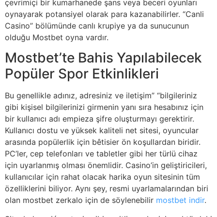
çevrimiçi bir kumarhanede şans veya beceri oyunları
oynayarak potansiyel olarak para kazanabilirler. “Canli
Casino” bölümünde canlı krupiye ya da sunucunun
olduğu Mostbet oyna vardır.
Mostbet’te Bahis Yapılabilecek
Popüler Spor Etkinlikleri
Bu genellikle adınız, adresiniz ve iletişim” “bilgileriniz
gibi kişisel bilgilerinizi girmenin yanı sıra hesabınız için
bir kullanıcı adı empieza şifre oluşturmayı gerektirir.
Kullanıcı dostu ve yüksek kaliteli net sitesi, oyuncular
arasında popülerlik için bêtisier ön koşullardan biridir.
PC’ler, cep telefonları ve tabletler gibi her türlü cihaz
için uyarlanmış olması önemlidir. Casino’in geliştiricileri,
kullanıcılar için rahat olacak harika oyun sitesinin tüm
özelliklerini biliyor. Aynı şey, resmi uyarlamalarından biri
olan mostbet zerkalo için de söylenebilir
mostbet indir
.