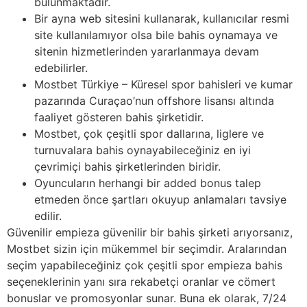
bulunmaktadır.
Bir ayna web sitesini kullanarak, kullanıcılar resmi
site kullanılamıyor olsa bile bahis oynamaya ve
sitenin hizmetlerinden yararlanmaya devam
edebilirler.
Mostbet Türkiye – Küresel spor bahisleri ve kumar
pazarında Curaçao’nun offshore lisansı altında
faaliyet gösteren bahis şirketidir.
Mostbet, çok çeşitli spor dallarına, liglere ve
turnuvalara bahis oynayabileceğiniz en iyi
çevrimiçi bahis şirketlerinden biridir.
Oyuncuların herhangi bir added bonus talep
etmeden önce şartları okuyup anlamaları tavsiye
edilir.
Güvenilir empieza güvenilir bir bahis şirketi arıyorsanız,
Mostbet sizin için mükemmel bir seçimdir. Aralarından
seçim yapabileceğiniz çok çeşitli spor empieza bahis
seçeneklerinin yanı sıra rekabetçi oranlar ve cömert
bonuslar ve promosyonlar sunar. Buna ek olarak, 7/24