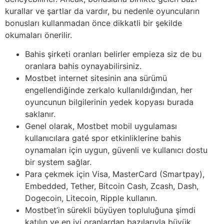
kurallar ve şartlar da vardır, bu nedenle oyuncuların
bonusları kullanmadan önce dikkatli bir şekilde
okumaları önerilir.
Bahis şirketi oranları belirler empieza siz de bu
oranlara bahis oynayabilirsiniz.
Mostbet internet sitesinin ana sürümü
engellendiğinde zerkalo kullanıldığından, her
oyuncunun bilgilerinin yedek kopyası burada
saklanır.
Genel olarak, Mostbet mobil uygulaması
kullanıcılara gaté spor etkinliklerine bahis
oynamaları için uygun, güvenli ve kullanıcı dostu
bir system sağlar.
Para çekmek için Visa, MasterCard (Smartpay),
Embedded, Tether, Bitcoin Cash, Zcash, Dash,
Dogecoin, Litecoin, Ripple kullanın.
Mostbet’in sürekli büyüyen topluluğuna şimdi
katılın ve en iyi oranlardan bazılarıyla büyük