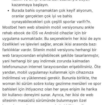
kazanmaya başlayın.
Burada bahis oynamaktan çok keyif alıyorum,
oranlar gerçekten çok iyi ve bahis
oynayabilecekleri çok çeşitli sporlar varifr?n.
Mostbet hem web sitesinin mobil versiyonunu ankle
rehab ebook de iOS ve Android cihazlar için bir
uygulama sunmaktadır. Bu seçeneklerin her ikisi de aynı
özellikleri ve işlevleri sağlar, ancak ikisi arasında bazı
farklılıklar vardır. Sitenin mobil versiyonu herhangi bir
web tarayıcısından erişilebilecek şekilde tasarlanmıştır,
yani herhangi bir şey indirmek zorunda kalmadan
telefonunuzun internet tarayıcısından erişebilirsiniz. Öte
yandan, mobil uygulamayı kullanmak için cihazınıza
indirilmesi ve yüklenmesi gerekir. Bununla birlikte, the
woman iki sürüm sobre kolay gezinme menüleri ve spor
bahisleri için ihtiyacınız olan her şeye erişim ile harika
bir kullanıcı deneyimi sunar. Ayrıca, her ikisi de web
sitesinin masaüstü sürümünde bulunmayan özel