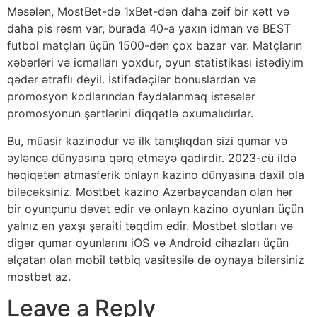
Məsələn, MostBet-də 1xBet-dən daha zəif bir xətt və
daha pis rəsm var, burada 40-a yaxın idman və BEST
futbol matçları üçün 1500-dən çox bazar var. Matçların
xəbərləri və icmalları yoxdur, oyun statistikası istədiyim
qədər ətraflı deyil. İstifadəçilər bonuslardan və
promosyon kodlarından faydalanmaq istəsələr
promosyonun şərtlərini diqqətlə oxumalıdırlar.
Bu, müasir kazinodur və ilk tanışlıqdan sizi qumar və
əyləncə dünyasına qərq etməyə qadirdir. 2023-cü ildə
həqiqətən atmasferik onlayn kazino dünyasına daxil ola
biləcəksiniz. Mostbet kazino Azərbaycandan olan hər
bir oyunçunu dəvət edir və onlayn kazino oyunları üçün
yalnız ən yaxşı şəraiti təqdim edir. Mostbet slotları və
digər qumar oyunlarını iOS və Android cihazları üçün
əlçatan olan mobil tətbiq vasitəsilə də oynaya bilərsiniz
mostbet az.
Leave a Reply