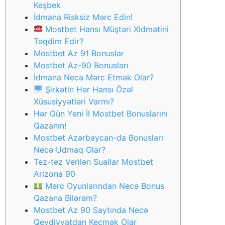
Keşbek
İdmana Risksiz Mərc Edin!
Mostbet Hansı Müştəri Xidmətini
Təqdim Edir?
Mostbet Az 91 Bonuslar
Mostbet Az-90 Bonusları
İdmana Necə Mərc Etmək Olar?
Şirkətin Hər Hansı Özəl
Xüsusiyyətləri Varmı?
Hər Gün Yeni İl Mostbet Bonuslarını
Qazanın!
Mostbet Azərbaycan-da Bonusları
Necə Udmaq Olar?
Tez-tez Veri̇lən Suallar Mostbet
Arizona 90
Mərc Oyunlarından Necə Bonus
Qazana Bilərəm?
Mostbet Az 90 Saytında Necə
Qeydiyyatdan Keçmək Olar