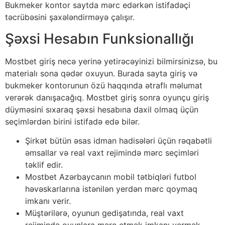
Bukmeker kontor saytda mərc edərkən istifadəçi
təcrübəsini şaxələndirməyə çalışır.
Şəxsi Hesabın Funksionallığı
Mostbet giriş necə yerinə yetirəcəyinizi bilmirsinizsə, bu
materialı sona qədər oxuyun. Burada sayta giriş və
bukmeker kontorunun özü haqqında ətraflı məlumat
verərək danışacağıq. Mostbet giriş sonra oyunçu giriş
düyməsini sıxaraq şəxsi hesabına daxil olmaq üçün
seçimlərdən birini istifadə edə bilər.
Şirkət bütün əsas idman hadisələri üçün rəqabətli
əmsallar və real vaxt rejimində mərc seçimləri
təklif edir.
Mostbet Azərbaycanın mobil tətbiqləri futbol
həvəskarlarına istənilən yerdən mərc qoymaq
imkanı verir.
Müştərilərə, oyunun gedişatında, real vaxt