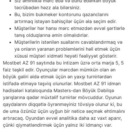
Siz əminliklə mərc edə və bunu edərkən böyük
təcrübədən həzz ala bilərsiniz.
Bu, bizim bukmeker kontorunu qazanclarını
artırmaq istəyən bahisçilər üçün əla seçim edir.
Müştərilər hər hansı mərc etməzdən əvvəl şərtlərlə
tanış olduqlarına əmin olmalıdırlar.
Müştərilərin istənilən suallarını cavablandırmaq və
ya onların yaranan problemlərini həll etmək üçün
xüsusi müştəri xidməti heyəti fəaliyyət göstərir.
Mostbet AZ 91 saytında bu intizam üzrə orta marja 5, 5
faiz təşkil edir. Oyunçular mərcdən mümkün olan ən
böyük gəliri əldə etmək üçün ən yaxşı turnirlərdən
istifadə etməyə təşviq olunurlar. Mostbet AZ 91 idman
hadisələri kataloqunda Masters-dan Böyük Dəbilqə
yarışlarına qədər müxtəlif turnirlər mövcuddur. Oyunun
qaydalarını diqqətlə öyrənməyiniz tövsiyə olunur ki, bu
de uma özünüz üçün uyğun bir nəticə seçmək ehtimalını
artıracaq. Oyundan əvvəl analitika daha az vaxt aparır,
çünki qiymətləndirmək üçün yalnız iki idmançı var.