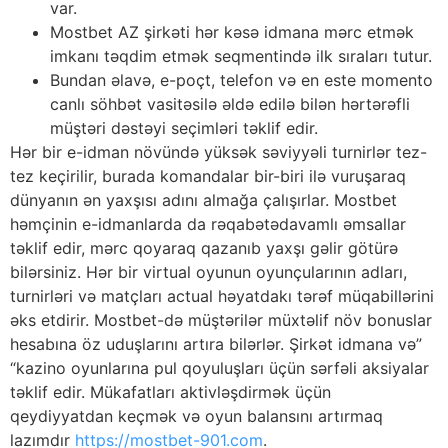
var.
Mostbet AZ şirkəti hər kəsə idmana mərc etmək
imkanı təqdim etmək seqmentində ilk sıraları tutur.
Bundan əlavə, e-poçt, telefon və en este momento
canlı söhbət vasitəsilə əldə edilə bilən hərtərəfli
müştəri dəstəyi seçimləri təklif edir.
Hər bir e-idman növündə yüksək səviyyəli turnirlər tez-
tez keçirilir, burada komandalar bir-biri ilə vuruşaraq
dünyanın ən yaxşısı adını almağa çalışırlar. Mostbet
həmçinin e-idmanlarda da rəqabətədavamlı əmsallar
təklif edir, mərc qoyaraq qazanıb yaxşı gəlir götürə
bilərsiniz. Hər bir virtual oyunun oyunçularının adları,
turnirləri və matçları actual həyatdakı tərəf müqabillərini
əks etdirir. Mostbet-də müştərilər müxtəlif növ bonuslar
hesabına öz uduşlarını artıra bilərlər. Şirkət idmana və”
“kazino oyunlarına pul qoyuluşları üçün sərfəli aksiyalar
təklif edir. Mükafatları aktivləşdirmək üçün
qeydiyyatdan keçmək və oyun balansını artırmaq
lazımdır
https://mostbet-901.com
.