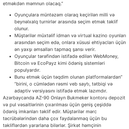
etməkdən məmnun olacaq.”
Oyunçulara müntəzəm olaraq keçirilən milli və
beynəlxalq turnirlər arasında seçim etmək təklif
olunur.
Müştərilər müxtəlif idman və virtual kazino oyunları
arasından seçim edə, onlara xüsusi ehtiyacları üçün
ən yaxşı əmsalları tapmaq şansı verir.
Oyunçular tərəfindən istifadə edilən WebMoney,
Bitcoin və EcoPayz kimi ödəniş sistemləri
populyardır.
Bunu etmək üçün təqdim olunan platformalardan”
“birini, o cümlədən rəsmi veb saytı, tətbiqi və
adaptiv versiyasını istifadə etmək lazımdır.
Azərbaycanda AZ-90 Onlayn Bukmeker kontoru depozit
və pul vəsaitlərinin çıxarılması üçün geniş çeşiddə
ödəniş imkanları təklif edir. Müştərilər mərc
təcrübələrindən daha çox faydalanmaq üçün bu
təkliflərdən yararlana bilərlər. Şirkət həmçinin