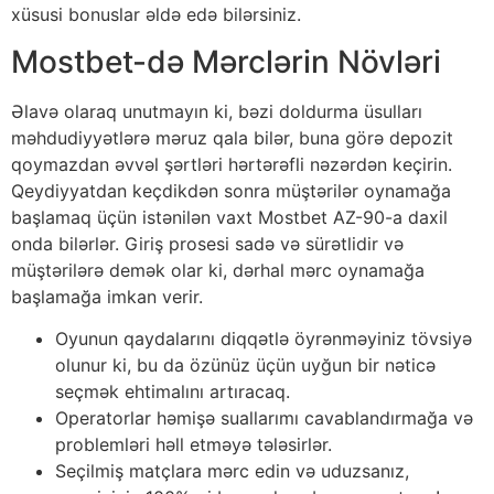
xüsusi bonuslar əldə edə bilərsiniz.
Mostbet-də Mərclərin Növləri
Əlavə olaraq unutmayın ki, bəzi doldurma üsulları
məhdudiyyətlərə məruz qala bilər, buna görə depozit
qoymazdan əvvəl şərtləri hərtərəfli nəzərdən keçirin.
Qeydiyyatdan keçdikdən sonra müştərilər oynamağa
başlamaq üçün istənilən vaxt Mostbet AZ-90-a daxil
onda bilərlər. Giriş prosesi sadə və sürətlidir və
müştərilərə demək olar ki, dərhal mərc oynamağa
başlamağa imkan verir.
Oyunun qaydalarını diqqətlə öyrənməyiniz tövsiyə
olunur ki, bu da özünüz üçün uyğun bir nəticə
seçmək ehtimalını artıracaq.
Operatorlar həmişə suallarımı cavablandırmağa və
problemləri həll etməyə tələsirlər.
Seçilmiş matçlara mərc edin və uduzsanız,