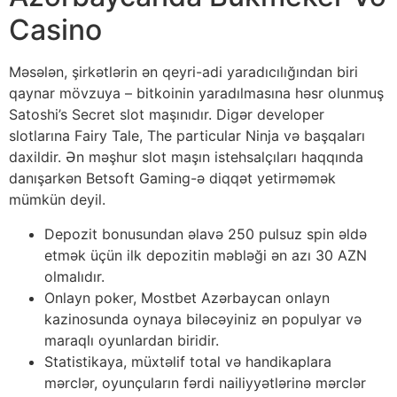
Casino
Məsələn, şirkətlərin ən qeyri-adi yaradıcılığından biri
qaynar mövzuya – bitkoinin yaradılmasına həsr olunmuş
Satoshi’s Secret slot maşınıdır. Digər developer
slotlarına Fairy Tale, The particular Ninja və başqaları
daxildir. Ən məşhur slot maşın istehsalçıları haqqında
danışarkən Betsoft Gaming-ə diqqət yetirməmək
mümkün deyil.
Depozit bonusundan əlavə 250 pulsuz spin əldə
etmək üçün ilk depozitin məbləği ən azı 30 AZN
olmalıdır.
Onlayn poker, Mostbet Azərbaycan onlayn
kazinosunda oynaya biləcəyiniz ən populyar və
maraqlı oyunlardan biridir.
Statistikaya, müxtəlif total və handikaplara
mərclər, oyunçuların fərdi nailiyyətlərinə mərclər