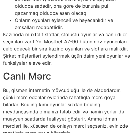
olduqca sadədir, ona görə də bununla pul
qazanmaq olduqca asan olacaq.
Onların oyunları əyləncəli və həyəcanlıdır və
əmsalları rəqabətlidir.
Kazinoda müxtəlif slotlar, stolüstü oyunlar və canlı diler
seçimləri varifr?n. Mostbet AZ-90 bütün növ oyunçuları
cəlb edəcək bir sıra kazino oyunları və slotlara malikdir.
Şirkət müştəriləri əyləndirmək üçün daim yeni oyunlar və
funksiyalar əlavə edir.
Canlı Mərc
Bu, qismən internetin mövcudluğu ilə də əlaqədardır,
çünki mərc edənlər evlərində rahatlıqla mərc qoya
bilərlər. Boulinq kimi oyunlar sizdən boulinq
meydançasında olmanızı tələb edir və həmin yerlər də
müəyyən saatlarda fəaliyyət göstərir. Amma idman
mərcləri ilə, xüsusən də onlayn mərci seçsəniz, evinizdə