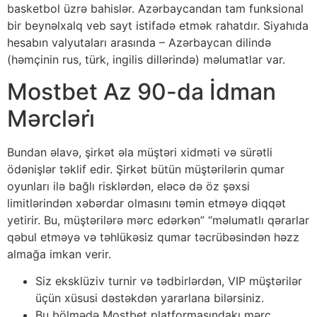
basketbol üzrə bahislər. Azərbaycandan tam funksional
bir beynəlxalq veb sayt istifadə etmək rahatdır. Siyahıda
hesabın valyutaları arasında – Azərbaycan dilində
(həmçinin rus, türk, ingilis dillərində) məlumatlar var.
Mostbet Az 90-da İdman
Mərcləri̇
Bundan əlavə, şirkət əla müştəri xidməti və sürətli
ödənişlər təklif edir. Şirkət bütün müştərilərin qumar
oyunları ilə bağlı risklərdən, eləcə də öz şəxsi
limitlərindən xəbərdar olmasını təmin etməyə diqqət
yetirir. Bu, müştərilərə mərc edərkən” “məlumatlı qərarlar
qəbul etməyə və təhlükəsiz qumar təcrübəsindən həzz
almağa imkan verir.
Siz eksklüziv turnir və tədbirlərdən, VIP müştərilər
üçün xüsusi dəstəkdən yararlana bilərsiniz.
Bu bölmədə Mostbet platformasındakı mərc