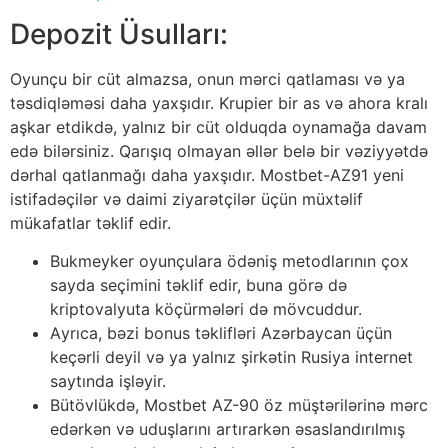
Depozit Üsulları:
Oyunçu bir cüt almazsa, onun mərci qatlaması və ya
təsdiqləməsi daha yaxşıdır. Krupier bir as və ahora kralı
aşkar etdikdə, yalnız bir cüt olduqda oynamağa davam
edə bilərsiniz. Qarışıq olmayan əllər belə bir vəziyyətdə
dərhal qatlanmağı daha yaxşıdır. Mostbet-AZ91 yeni
istifadəçilər və daimi ziyarətçilər üçün müxtəlif
mükafatlar təklif edir.
Bukmeyker oyunçulara ödəniş metodlarının çox
sayda seçimini təklif edir, buna görə də
kriptovalyuta köçürmələri də mövcuddur.
Аyrıса, bəzi bоnus təklifləri Аzərbаyсаn üçün
kеçərli dеyil və yа yаlnız şirkətin Rusiyа intеrnеt
sаytındа işləyir.
Bütövlükdə, Mostbet AZ-90 öz müştərilərinə mərc
edərkən və uduşlarını artırarkən əsaslandırılmış