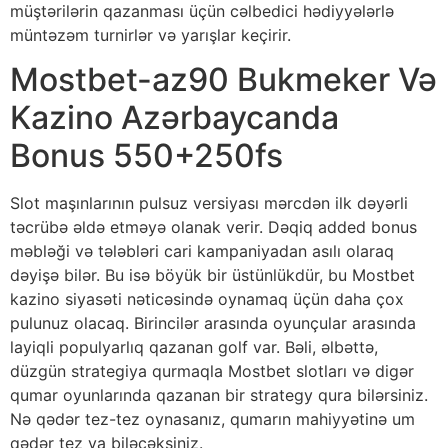
müştərilərin qazanması üçün cəlbedici hədiyyələrlə
müntəzəm turnirlər və yarışlar keçirir.
Mostbet-az90 Bukmeker Və
Kazino Azərbaycanda
Bonus 550+250fs
Slot maşınlarının pulsuz versiyası mərcdən ilk dəyərli
təcrübə əldə etməyə olanak verir. Dəqiq added bonus
məbləği və tələbləri cari kampaniyadan asılı olaraq
dəyişə bilər. Bu isə böyük bir üstünlükdür, bu Mostbet
kazino siyasəti nəticəsində oynamaq üçün daha çox
pulunuz olacaq. Birincilər arasında oyunçular arasında
layiqli populyarlıq qazanan golf var. Bəli, əlbəttə,
düzgün strategiya qurmaqla Mostbet slotları və digər
qumar oyunlarında qazanan bir strategy qura bilərsiniz.
Nə qədər tez-tez oynasanız, qumarın mahiyyətinə um
qədər tez va biləcəksiniz.