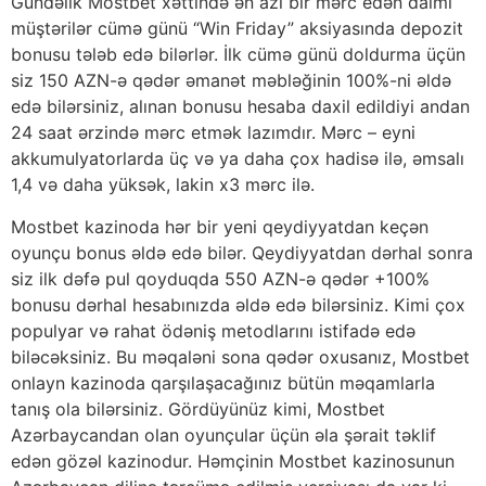
Gündəlik Mostbet xəttində ən azı bir mərc edən daimi
müştərilər cümə günü “Win ​​​​Friday” aksiyasında depozit
bonusu tələb edə bilərlər. İlk cümə günü doldurma üçün
siz 150 AZN-ə qədər əmanət məbləğinin 100%-ni əldə
edə bilərsiniz, alınan bonusu hesaba daxil edildiyi andan
24 saat ərzində mərc etmək lazımdır. Mərc – eyni
akkumulyatorlarda üç və ya daha çox hadisə ilə, əmsalı
1,4 və daha yüksək, lakin x3 mərc ilə.
Mostbet kazinoda hər bir yeni qeydiyyatdan keçən
oyunçu bonus əldə edə bilər. Qeydiyyatdan dərhal sonra
siz ilk dəfə pul qoyduqda 550 AZN-ə qədər +100%
bonusu dərhal hesabınızda əldə edə bilərsiniz. Kimi çox
populyar və rahat ödəniş metodlarını istifadə edə
biləcəksiniz. Bu məqaləni sona qədər oxusanız, Mostbet
onlayn kazinoda qarşılaşacağınız bütün məqamlarla
tanış ola bilərsiniz. Gördüyünüz kimi, Mostbet
Azərbaycandan olan oyunçular üçün əla şərait təklif
edən gözəl kazinodur. Həmçinin Mostbet kazinosunun