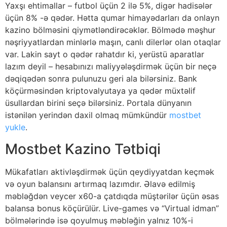
Yaxşı ehtimallar – futbol üçün 2 ilə 5%, digər hadisələr
üçün 8% -ə qədər. Hətta qumar himayədarları da onlayn
kazino bölməsini qiymətləndirəcəklər. Bölmədə məşhur
nəşriyyatlardan minlərlə maşın, canlı dilerlər olan otaqlar
var. Lakin sayt o qədər rahatdır ki, yerüstü aparatlar
lazım deyil – hesabınızı maliyyələşdirmək üçün bir neçə
dəqiqədən sonra pulunuzu geri ala bilərsiniz. Bank
köçürməsindən kriptovalyutaya ya qədər müxtəlif
üsullardan birini seçə bilərsiniz. Portala dünyanın
istənilən yerindən daxil olmaq mümkündür
mostbet
yukle
.
Mostbet Kazino Tətbiqi
Mükafatları aktivləşdirmək üçün qeydiyyatdan keçmək
və oyun balansını artırmaq lazımdır. Əlavə edilmiş
məbləğdən veycer x60-a çatdıqda müştərilər üçün əsas
balansa bonus köçürülür. Live-games və “Virtual idman”
bölmələrində isə qoyulmuş məbləğin yalnız 10%-i