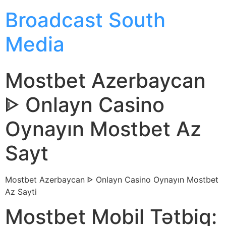
Broadcast South
Media
Mostbet Azerbaycan
ᐈ Onlayn Casino
Oynayın Mostbet Az
Sayt
Mostbet Azerbaycan ᐈ Onlayn Casino Oynayın Mostbet
Az Sayti
Mostbet Mobil Tətbiq: