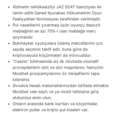
Xidmətin təhlükəsizliyi JAZ 9247 lisenziyası ilə
təmin edilir.Sənəd Kyurakao Hökumətinin Oyun
Fəaliyyətləri Komissiyası tərəfindən verilmişdir.
Pul vəsaitlərini çıxarmaq üçün oyunçu depozit
məbləğinin ən azı 70%-i olan məbləğə mərc
qoymalıdır.
Bukmeyker oyunçulara ödəniş metodlarının çox
sayda seçimini təklif edir, buna görə də
kriptovalyuta köçürmələri də mövcuddur.
“Casino” bölməsində siz ilk növbədə müxtəlif
provayderlərin slot və slot maşınlarını, həmçinin
Mostbet proqramçılarının öz inkişaflarını tapa
bilərsiniz.
Əvvəlcə hesab məlumatlarınızdan istifadə etməklə
Mostbet veb-saytı və ya mobil tətbiqinə giriş
etdiyinizə əmin olun.
Onların arasında bank kartları və köçürmələr,
elektron pullar və kripto pul kisələri var.