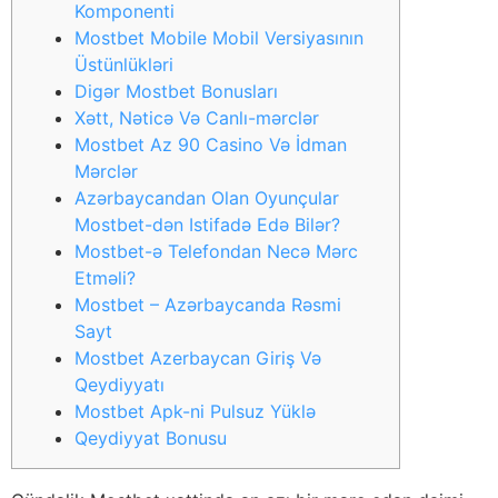
Komponenti
Mostbet Mobile Mobil Versiyasının
Üstünlükləri
Digər Mostbet Bonusları
Xətt, Nəticə Və Canlı-mərclər
Mostbet Az 90 Casino Və İdman
Mərclər
Azərbaycandan Olan Oyunçular
Mostbet-dən Istifadə Edə Bilər?
Mostbet-ə Telefondan Necə Mərc
Etməli?
Mostbet – Azərbaycanda Rəsmi
Sayt
Mostbet Azerbaycan Giriş Və
Qeydiyyatı
Mostbet Apk-ni Pulsuz Yüklə
Qeydiyyat Bonusu