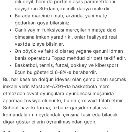
dili deyil, həm də portalın əsas parametrlərini
dəyişdirən 30-dan çox milli dəriyə malikdir.
Burada mərcinizi matç ərzində, yəni matç
gedərkən qoya bilərsiniz.
Canlı yayım funksiyası mərcçilərin matça daxil
olmasına imkan yaradır ki, onlar fəaliyyəti real
vaxtda izləyə bilsinlər.
Ən böyük və faktiki olaraq yeganə qanuni idman
bahis operatoru Topaz məhdud bir xətt təklif edir.
Basketbol, tennis, futzal, xokkey və kibersport
üçün bu göstərici 6-8%-ə bərabərdir.
Bu, hər kəsə ən dolğun ideyası olan çempionatı seçmək
imkanı verir. Mostbet-AZ91-də basketbola mərc
etməzdən əvvəl oyunçulara oyunöncəsi müşahidə
aparmaq tövsiyə olunur ki, bu da çox vaxt tələb etmir.
Söhbət hazırkı forma, üzbəüz qarşıdurmalar və
komandaların meydandakı çıxışına təsir edə biləcək
digər göstəricilərin öyrənilməsindən gedir.