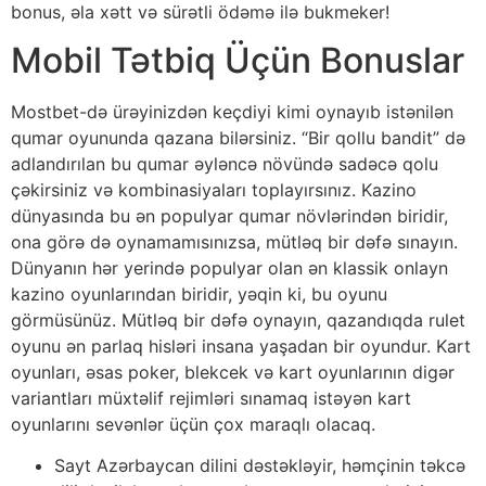
bonus, əla xətt və sürətli ödəmə ilə bukmeker!
Mobil Tətbiq Üçün Bonuslar
Mostbet-də ürəyinizdən keçdiyi kimi oynayıb istənilən
qumar oyununda qazana bilərsiniz. “Bir qollu bandit” də
adlandırılan bu qumar əyləncə növündə sadəcə qolu
çəkirsiniz və kombinasiyaları toplayırsınız. Kazino
dünyasında bu ən populyar qumar növlərindən biridir,
ona görə də oynamamısınızsa, mütləq bir dəfə sınayın.
Dünyanın hər yerində populyar olan ən klassik onlayn
kazino oyunlarından biridir, yəqin ki, bu oyunu
görmüsünüz. Mütləq bir dəfə oynayın, qazandıqda rulet
oyunu ən parlaq hisləri insana yaşadan bir oyundur. Kart
oyunları, əsas poker, blekcek və kart oyunlarının digər
variantları müxtəlif rejimləri sınamaq istəyən kart
oyunlarını sevənlər üçün çox maraqlı olacaq.
Sayt Azərbaycan dilini dəstəkləyir, həmçinin təkcə