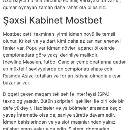
Azərbaycan dilinə tərcümə edilmiş versiyası da var ki,
qumar oynayan zaman daha rahat ola biləsiniz.
Şəxsi Kabinet Mostbet
Mostbet xətti təxminən iyirmi idman növü ilə təmsil
olunur. Kriket və ya dart kimi daha az tanınan ənənəvi
fənlər var. Populyar idman növləri aparıcı ölkələrdə
çempionatlara görə yaxşı dərinliyə malikdir.
[newline]Məsələn, futbol Gənclər çempionatlarına qədər
ən müxtəlif səviyyələrdə on çempionatı əhatə edir.
Rəsmdə Asiya totalları və forları istisna olmaqla əksər
bazarlar var.
Diqqəti çəkən məqam tək səhifə interfeysi (SPA)
texnologiyasıdır. Bütün skriptləri, şəkilləri ilə birlikdə bir
dəfə yükləyir. Hadisələr və ya bölmələr arasında keçid
yavaş İnternetlə olsa da, saniyə sürətlə davam edir.
İdman bahislərindən və ya slot maşınlarından yalnız
müsbət emosiyalar əldə edin. Sistem, donmadan,