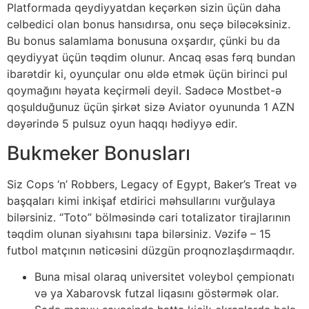
Platformada qeydiyyatdan keçərkən sizin üçün daha
cəlbedici olan bonus hansıdırsa, onu seçə biləcəksiniz.
Bu bonus salamlama bonusuna oxşardır, çünki bu da
qeydiyyat üçün təqdim olunur. Ancaq əsas fərq bundan
ibarətdir ki, oyunçular onu əldə etmək üçün birinci pul
qoymağını həyata keçirməli deyil. Sadəcə Mostbet-ə
qoşulduğunuz üçün şirkət sizə Aviator oyununda 1 AZN
dəyərində 5 pulsuz oyun haqqı hədiyyə edir.
Bukmeker Bonusları
Siz Cops ‘n’ Robbers, Legacy of Egypt, Baker’s Treat və
başqaları kimi inkişaf etdirici məhsullarını vurğulaya
bilərsiniz. “Toto” bölməsində cari totalizator tirajlarının
təqdim olunan siyahısını tapa bilərsiniz. Vəzifə – 15
futbol matçının nəticəsini düzgün proqnozlaşdırmaqdır.
Buna misal olaraq universitet voleybol çempionatı
və ya Xabarovsk futzal liqasını göstərmək olar.