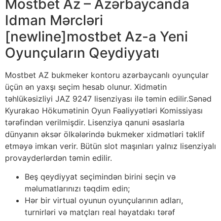
Mostbet Az – Azərbaycanda
Idman Mərcləri
[newline]mostbet Az-a Yeni
Oyunçuların Qeydiyyatı
Mostbet AZ bukmeker kontoru azərbaycanlı oyunçular
üçün ən yaxşı seçim hesab olunur. Xidmətin
təhlükəsizliyi JAZ 9247 lisenziyası ilə təmin edilir.Sənəd
Kyurakao Hökumətinin Oyun Fəaliyyətləri Komissiyası
tərəfindən verilmişdir. Lisenziya qanuni əsaslarla
dünyanın əksər ölkələrində bukmeker xidmətləri təklif
etməyə imkan verir. Bütün slot maşınları yalnız lisenziyalı
provayderlərdən təmin edilir.
Beş qeydiyyat seçimindən birini seçin və
məlumatlarınızı təqdim edin;
Hər bir virtual oyunun oyunçularının adları,
turnirləri və matçları real həyatdakı tərəf