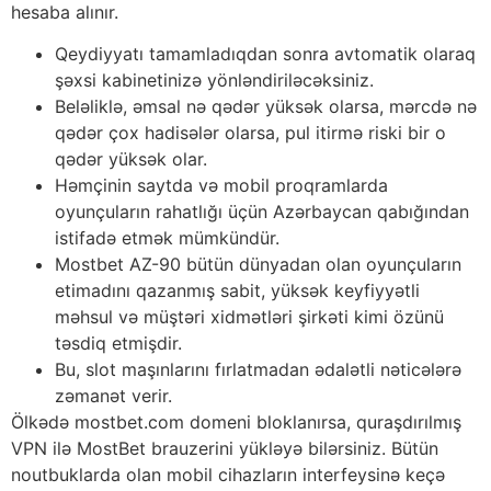
hesaba alınır.
Qeydiyyatı tamamladıqdan sonra avtomatik olaraq
şəxsi kabinetinizə yönləndiriləcəksiniz.
Beləliklə, əmsal nə qədər yüksək olarsa, mərcdə nə
qədər çox hadisələr olarsa, pul itirmə riski bir o
qədər yüksək olar.
Həmçinin saytda və mobil proqramlarda
oyunçuların rahatlığı üçün Azərbaycan qabığından
istifadə etmək mümkündür.
Mostbet AZ-90 bütün dünyadan olan oyunçuların
etimadını qazanmış sabit, yüksək keyfiyyətli
məhsul və müştəri xidmətləri şirkəti kimi özünü
təsdiq etmişdir.
Bu, slot maşınlarını fırlatmadan ədalətli nəticələrə
zəmanət verir.
Ölkədə mostbet.com domeni bloklanırsa, quraşdırılmış
VPN ilə MostBet brauzerini yükləyə bilərsiniz. Bütün
noutbuklarda olan mobil cihazların interfeysinə keçə