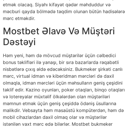
etmək olacaq. Siyahı kifayət qədər məhduddur və
məcburi qayda bölmədə təqdim olunan bütün hadisələrə
mərc etməkdir.
Mostbet Əlavə Və Müştəri
Dəstəyi
Həm yeni, həm də mövcud müştərilər üçün cəlbedici
bonus təklifləri ilə yanaşı, bir sıra bazarlarda rəqabətli
nisbətlərə çıxış əldə edəcəksiniz. Bukmeker şirkəti canlı
mərc, virtual idman və kiberidman mərcləri də daxil
olmaqla, idman mərcləri üçün məhsulların geniş çeşidini
təklif edir. Kazino oyunları, poker otaqları, binqo otaqları
və lotereyalar müxtəlif ölkələrdən olan müştəriləri
məmnun etmək üçün geniş çeşiddə ödəniş üsullarına
malikdir. Vebsayta həm masaüstü kompüterdən, həm də
mobil cihazlardan daxil olmaq olar və müştərilər
istənilən vaxt mərc edə bilərlər. Mostbet bukmeker