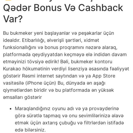
Qədər Bonus Və Cashback
Var?
Bu bukmeker yeni başlayanlar və peşəkarlar üçün
idealdır. Etibarlılığı, əlverişli şərtləri, xidmət
funksionallığını və bonus proqramını nəzərə alaraq,
platformada qeydiyyatdan keçməyə elə indidən davam
etməyinizi tövsiyə edirik! Bəli, bukmeker kontoru
Kurakao hökumətinin verdiyi lisenziya əsasında fəaliyyət
göstərir Rəsmi internet saytından və ya App Store
vasitəsilə (iPhone üçün) Bu, dünyada ən aşağı
qiymətlərdən biridir və bu platformada ən yüksək
əmsalları göstərir
Maraqlandığınız oyunu adı və ya provayderinə
görə sürətlə tapmaq və onu sevimlilərinizə əlavə
etmək üçün axtarış çubuğu və filtrlərdən istifadə
edə bilərsiniz.