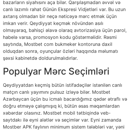
bazarların siyahısını aça bilər. Qarşılaşmadan əvvəl və
canlı lazımlı rahat Günün Ekspresi Vidjetləri var. Bu uzun
axtarış olmadan bir neçə nəticəyə mərc etmək üçün
imkan verir. Qeydiyyat keçmək növündən asılı
olmayaraq, bahisçi əlavə olaraq avtorizasiya üçün parol,
habelə varsa, promosyon kodu göstərməlidir. Rəsmi
saytında, Mostbet com bukmeker kontoruna daxil
olduqdan sonra, oyunçular özləri haqqında məlumatı
şəxsi kabinetdə doldurulmalıdırlar.
Populyar Mərc Seçimləri
Qeydiyyatdan keçmiş bütün istifadəçilər istənilən canlı
matçın canlı yayımını pulsuz izləyə bilər. Mostbet
Azərbaycan üçün bu icmalı bacardığımız qədər ətraflı və
doğru etməyə çalışmışıq ki, bütün əsas məqamlardan
xəbərdar olasınız. Mostbet mobil tətbiqində veb-
saytdakı ilə eyni alətlər və seçimlər var. Eyni zamanda
Mostber APK faylının minimum sistem tələbləri var, yəni