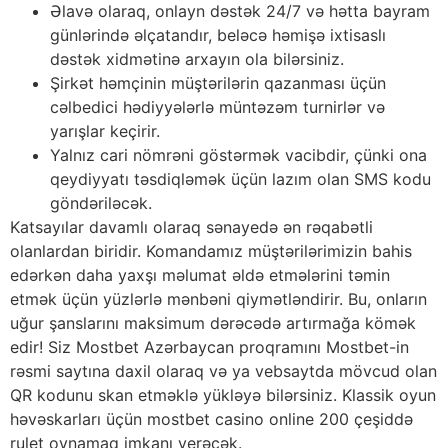
Əlavə olaraq, onlayn dəstək 24/7 və hətta bayram
günlərində əlçatandır, beləcə həmişə ixtisaslı
dəstək xidmətinə arxayın ola bilərsiniz.
Şirkət həmçinin müştərilərin qazanması üçün
cəlbedici hədiyyələrlə müntəzəm turnirlər və
yarışlar keçirir.
Yalnız cari nömrəni göstərmək vacibdir, çünki ona
qeydiyyatı təsdiqləmək üçün lazım olan SMS kodu
göndəriləcək.
Katsayılar davamlı olaraq sənayedə ən rəqabətli
olanlardan biridir. Komandamız müştərilərimizin bahis
edərkən daha yaxşı məlumat əldə etmələrini təmin
etmək üçün yüzlərlə mənbəni qiymətləndirir. Bu, onların
uğur şanslarını maksimum dərəcədə artırmağa kömək
edir! Siz Mostbet Azərbaycan proqramını Mostbet-in
rəsmi saytına daxil olaraq və ya vebsaytda mövcud olan
QR kodunu skan etməklə yükləyə bilərsiniz. Klassik oyun
həvəskarları üçün mostbet casino online 200 çeşiddə
rulet oynamaq imkanı verəcək.