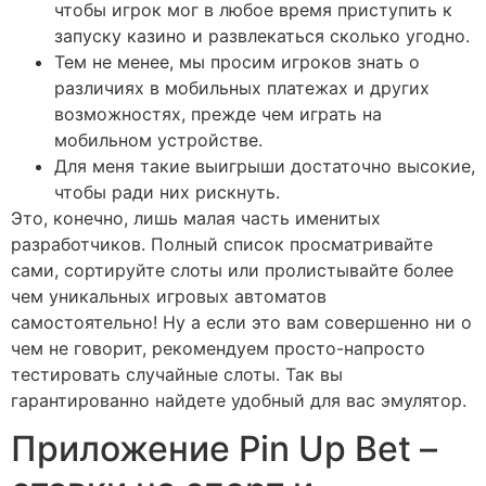
чтобы игрок мог в любое время приступить к
запуску казино и развлекаться сколько угодно.
Тем не менее, мы просим игроков знать о
различиях в мобильных платежах и других
возможностях, прежде чем играть на
мобильном устройстве.
Для меня такие выигрыши достаточно высокие,
чтобы ради них рискнуть.
Это, конечно, лишь малая часть именитых
разработчиков. Полный список просматривайте
сами, сортируйте слоты или пролистывайте более
чем уникальных игровых автоматов
самостоятельно! Ну а если это вам совершенно ни о
чем не говорит, рекомендуем просто-напросто
тестировать случайные слоты. Так вы
гарантированно найдете удобный для вас эмулятор.
Приложение Pin Up Bet –