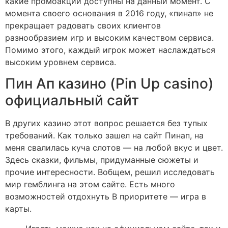
какие промоакции доступны на данный момент. С
момента своего основания в 2016 году, «пинап» не
прекращает радовать своих клиентов
разнообразием игр и высоким качеством сервиса.
Помимо этого, каждый игрок может наслаждаться
высоким уровнем сервиса.
Пин Ап казино (Pin Up casino)
официальный сайт
В других казино этот вопрос решается без тупых
требований. Как только зашел на сайт Пинап, на
меня свалилась куча слотов — на любой вкус и цвет.
Здесь сказки, фильмы, придуманные сюжеты и
прочие интересности. Вобщем, решил исследовать
мир гемблинга на этом сайте. Есть много
возможностей отдохнуть В приоритете — игра в
карты.