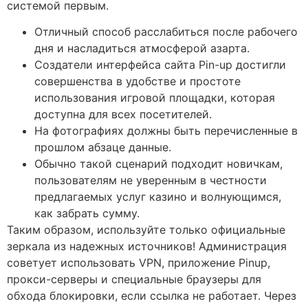
системой первым.
Отличный способ расслабиться после рабочего
дня и насладиться атмосферой азарта.
Создатели интерфейса сайта Pin-up достигли
совершенства в удобстве и простоте
использования игровой площадки, которая
доступна для всех посетителей.
На фотографиях должны быть перечисленные в
прошлом абзаце данные.
Обычно такой сценарий подходит новичкам,
пользователям не уверенным в честности
предлагаемых услуг казино и волнующимся,
как забрать сумму.
Таким образом, используйте только официальные
зеркала из надежных источников! Администрация
советует использовать VPN, приложение Pinup,
прокси-серверы и специальные браузеры для
обхода блокировки, если ссылка не работает. Через