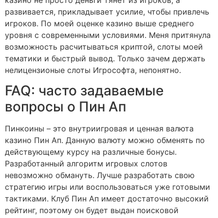
развивается, прикладывает усилие, чтобы привлечь
игроков. По моей оценке казино выше среднего
уровня с современными условиями. Меня притянула
возможность расчитываться криптой, слоты моей
тематики и быстрый вывод. Только зачем держать
нелицензионые слоты Игрософта, непонятно.
FAQ: часто задаваемые
вопросы о Пин Ап
Пинкоины – это внутриигровая и ценная валюта
казино Пин Ап. Данную валюту можно обменять по
действующему курсу на различные бонусы.
Разработанный алгоритм игровых слотов
невозможно обмануть. Лучше разработать свою
стратегию игры или воспользоваться уже готовыми
тактиками. Клуб Пин Ап имеет достаточно высокий
рейтинг, поэтому он будет выдан поисковой