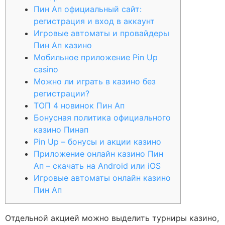
Пин Ап официальный сайт:
регистрация и вход в аккаунт
Игровые автоматы и провайдеры
Пин Ап казино
Мобильное приложение Pin Up
casino
Можно ли играть в казино без
регистрации?
ТОП 4 новинок Пин Ап
Бонусная политика официального
казино Пинап
Pin Up – бонусы и акции казино
Приложение онлайн казино Пин
Ап – скачать на Android или iOS
Игровые автоматы онлайн казино
Пин Ап
Отдельной акцией можно выделить турниры казино,