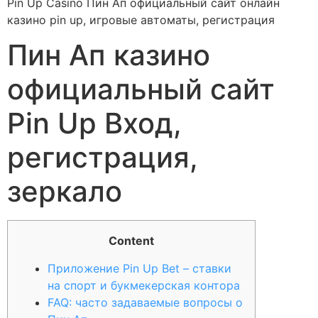
Pin Up Casino Пин Ап официальный сайт онлайн
казино pin up, игровые автоматы, регистрация
Пин Ап казино
официальный сайт
Pin Up Вход,
регистрация,
зеркало
Content
Приложение Pin Up Bet – ставки
на спорт и букмекерская контора
FAQ: часто задаваемые вопросы о