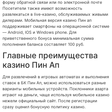
форму обратной связи или по электронной почте
Посетители также имеют возможность
развлекаться в live-казино, обслуживаемых живыми
дилерами. Мобильная версия казино Пин ап
поддерживает смартфоны на операционной системе
— Android, IOS и Windows phone. Для
приветственного бонуса минимальная сумма
пополнения баланса составляет 100 руб.
Главные преимущества
казино Пин Ап
Для развлечений в игровых автоматах и выполнения
ставок в БК Пин Ап, можно использоваться разные
варианты мобильных устройств. Поклонники азарта
играют на деньги, чаще используя мобильное казино
нежели официальный сайт. После регистрации
сразу оценил бонусную политику казино.