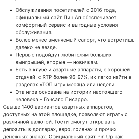
Обслуживания посетителей с 2016 года,
официальный сайт Пин Ап обеспечивает
комфортный сервис и выгодные условия
обслуживания.
Более менее вменяемый сапорт, что встретишь
далеко не везде.
Первые подойдут любителям больших
выигрышей, вторые — новичкам.
Есть в клубе и азартные аппараты, с хорошей
отдачей, с RTP более 96-97%, их легко найти в
разделах «ТОП игр» месяца или недели.
Эта игра основана на истории настоящего
человека – Гонсало Писарро.
Свыше 1400 вариантов азартных аппаратов,
доступных на этой площадке, позволяют играть с
различной валютой. Гости смогут открывать
депозиты в долларах, евро, гривнах и прочих
денежных знаках. Официальный сайт Pin Up как